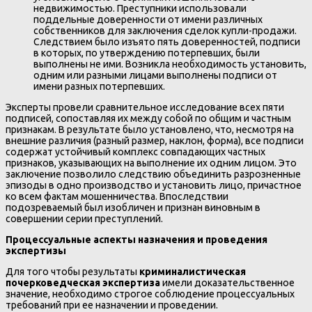
недвижимостью. Преступники использовали
поддельные доверенности от имени различных
собственников для заключения сделок купли-продажи.
Следствием было изъято пять доверенностей, подписи
в которых, по утверждению потерпевших, были
выполнены не ими. Возникла необходимость установить,
одним или разными лицами выполнены подписи от
имени разных потерпевших.
Эксперты провели сравнительное исследование всех пяти
подписей, сопоставляя их между собой по общим и частным
признакам. В результате было установлено, что, несмотря на
внешние различия (разный размер, наклон, форма), все подписи
содержат устойчивый комплекс совпадающих частных
признаков, указывающих на выполнение их одним лицом. Это
заключение позволило следствию объединить разрозненные
эпизоды в одно производство и установить лицо, причастное
ко всем фактам мошенничества. Впоследствии
подозреваемый был изобличен и признан виновным в
совершении серии преступлений.
Процессуальные аспекты назначения и проведения
экспертизы
Для того чтобы результаты
криминалистическая
почерковедческая экспертиза
имели доказательственное
значение, необходимо строгое соблюдение процессуальных
требований при ее назначении и проведении.