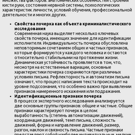
множества факторов: анатомических особенностей строения
кисти руки, состояния нервной системы, психологических
характеристик личности, условий обучения, профессиональной
деятельности и многих других.
Свойства почерка как объекта криминалистического
исследования
Современная наука выделяет несколько ключевых
свойств почерка, имеющих значение для идентификации
исполнителя. Индивидуальность почерка обусловлена
неповторимым сочетанием общих и частных признаков,
которые формируются у каждого человека и остаются
относительно стабильными на протяжении жизни.
Динамическая устойчивость проявляется в том, что,
несмотря на естественные вариации, основные
характеристики почерка сохраняются при различных
условиях письма. Рефлекторность и автоматизм письма
означают, что процесс написания текста происходит на
уровне подсознания, что особенно важно при выявлении
признаков намеренного искажения или подражания.
Идентификационные признаки почерка
В процессе экспертного исследования анализируется
две основные группы признаков: общие и частные. Общие
признаки характеризуют почерк в целом:
выработанность (степень автоматизации движений),
координация движений, темп письма, сложность
движений, форма и направление движений, размер,
разгон, наклон и связность письма. Частные признаки
представляют собой наиболее индивидуальные, мелкие