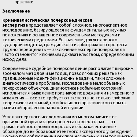
практике.
Заключение
Криминалистическая почерковедческая
экспертиза
представляет собой сложное, многоаспектное
исследование, базирующееся на фундаментальных научных
положениях и оснащенное современными методиками и
техническими средствами. Ее значение для уголовного
судопроизводства, гражданского и арбитражного процесса
трудно переоценить — заключение эксперта-почерковеда
часто становится ключевым доказательством, определяющим
исход дела.
Современное судебное почерковедение располагает широким
арсеналом методов и методик, позволяющих решать как
традиционные идентификационные задачи, так и сложные
диагностические проблемы. Исследование малообъемных
почерковых объектов, диагностика необычных состояний
исполнителя, выявление признаков подражания и намеренного
искажения — все это требует от эксперта не только глубоких
теоретических знаний, но и большого практического опыта,
развитой профессиональной интуиции.
Успех экспертного исследования во многом зависит от
правильной организации процесса на всех этапах — от
грамотной постановки вопросов и сбора качественных
образцов до выбора компетентного экспертного учреждения.
Только при соблюдении всех процессуальных и методических