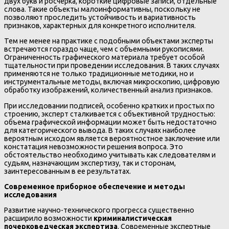
двух букв и росчерка, короткие цифровые записи, отдельные
слова. Такие объекты малоинформативны, поскольку не
позволяют проследить устойчивость и вариативность
признаков, характерных для конкретного исполнителя.
Тем не менее на практике с подобными объектами эксперты
встречаются гораздо чаще, чем с объемными рукописями.
Ограниченность графического материала требует особой
тщательности при проведении исследования. В таких случаях
применяются не только традиционные методики, но и
инструментальные методы, включая микроскопию, цифровую
обработку изображений, количественный анализ признаков.
При исследовании подписей, особенно кратких и простых по
строению, эксперт сталкивается с объективной трудностью:
объема графической информации может быть недостаточно
для категорического вывода. В таких случаях наиболее
вероятным исходом является вероятностное заключение или
констатация невозможности решения вопроса. Это
обстоятельство необходимо учитывать как следователям и
судьям, назначающим экспертизу, так и сторонам,
заинтересованным в ее результатах.
Современное приборное обеспечение и методы
исследования
Развитие научно-технического прогресса существенно
расширило возможности
криминалистическая
почерковедческая экспертиза
. Современные экспертные