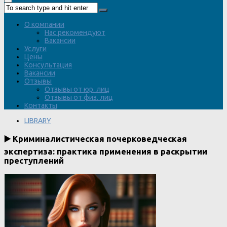
О компании
Нас рекомендуют
Вакансии
Услуги
Цены
Консультация
Вакансии
Отзывы
Отзывы от юр. лиц
Отзывы от физ. лиц
Контакты
LIBRARY
▶️ Криминалистическая почерковедческая
экспертиза: практика применения в раскрытии
преступлений