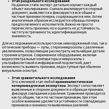
Этап раздельного исследования
На данном этапе эксперт детально изучает каждый
объект изолированно. Сначала анализируется спорный
документ, выявляются и фиксируются все общие и
частные признаки почерка, содержащиеся в нем. Затем
аналогичным образом исследуются образцы почерка
предполагаемого исполнителя. Важно не просто
перечислить признаки, но и оценить их устойчивость,
частоту встречаемости, идентификационную
значимость.
Для исследования используются как невооруженный глаз, так и
оптические приборы — лупы, стереомикроскопы с различным
увеличением, позволяющие рассмотреть мельчайшие детали
строения штрихов. Современное оборудование, включая
видеоспектральные компараторы и микроскопы с
ультрафиолетовой и инфракрасной подсветкой, дает
возможность выявить признаки, недоступные при обычном
визуальном осмотре.
Этап сравнительного исследования
Это ключевой этап любой
криминалистическая
почерковедческая экспертиза
. Эксперт сопоставляет
выявленные в спорном документе и образцах признаки,
фиксируя совпадения и различия. Сравнение проводится
как по общим, так и по частным признакам, при этом
особое внимание уделяется устойчивости совпадающих
признаков и значимости выявленных различий.