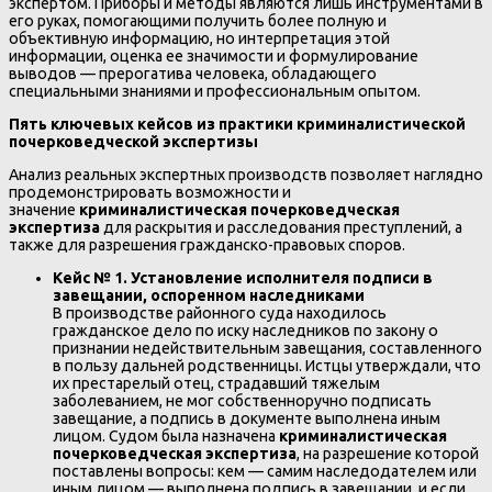
экспертом. Приборы и методы являются лишь инструментами в
его руках, помогающими получить более полную и
объективную информацию, но интерпретация этой
информации, оценка ее значимости и формулирование
выводов — прерогатива человека, обладающего
специальными знаниями и профессиональным опытом.
Пять ключевых кейсов из практики криминалистической
почерковедческой экспертизы
Анализ реальных экспертных производств позволяет наглядно
продемонстрировать возможности и
значение
криминалистическая почерковедческая
экспертиза
для раскрытия и расследования преступлений, а
также для разрешения гражданско-правовых споров.
Кейс № 1. Установление исполнителя подписи в
завещании, оспоренном наследниками
В производстве районного суда находилось
гражданское дело по иску наследников по закону о
признании недействительным завещания, составленного
в пользу дальней родственницы. Истцы утверждали, что
их престарелый отец, страдавший тяжелым
заболеванием, не мог собственноручно подписать
завещание, а подпись в документе выполнена иным
лицом. Судом была назначена
криминалистическая
почерковедческая экспертиза
, на разрешение которой
поставлены вопросы: кем — самим наследодателем или
иным лицом — выполнена подпись в завещании, и если