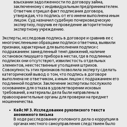
взыскании задолженности по договору займа,
заключенному с индивидуальным предпринимателем.
Ответчик отрицал факт подписания договора,
утверждая, что подпись от его имени выполнена иным
лицом. Суд назначил судебную почерковедческую
экспертизу, поручив ее проведение авторитетному
экспертному учреждению.
Эксперты, исследовав подпись в договоре и сравнив ее с
многочисленными образцами подписи ответчика, выявили
признаки, характерные для выполнения подписи с
подражанием: замедленный темп движений, наличие
остановок пишущего прибора в местах, где в подлинных
подписях они отсутствуют, извилистость отдельных
элементов, неестественные утолщения штрихов.
Совокупность этих признаков позволила эксперту сделать
категорический вывод о том, что подпись в договоре
выполнена не ответчиком, а иным лицом с подражанием его
подлинной подписи. Заключение экспертизы послужило
основанием для отказа в удовлетворении исковых
требований, а материалы дела были направлены в
правоохранительные органы для проверки на предмет
мошенничества.
Кейс № 3. Исследование рукописного текста
анонимного письма
В ходе расследования уголовного дела о коррупции в
органах местного самоуправления следствием было