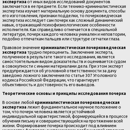
экспертиза
от иных видов исследований документов
заключается в ее предмете. Если технико-криминалистическая
экспертиза изучает материальную основу документа, способы
его изготовления, признаки подделки, то почерковедческая
экспертиза исследует сам почерк как сложный динамический
навык, отражающий психофизиологические особенности
исполнителя. Как справедливо отмечается в специальной
литературе, почерк каждого человека уникален и неповторим,
подобно отпечаткам пальцев или структуре сетчатки глаза.
Правовое значение
криминалистическая почерковедческая
экспертиза
трудно переоценить. Заключение эксперта,
полученное в результате такого исследования, является
самостоятельным видом доказательств и оценивается судом
в совокупности с иными материалами дела. При этом эксперт
предупреждается об уголовной ответственности за дачу
заведомо ложного заключения по статье 307 Уголовного
кодекса Российской Федерации, что гарантирует
объективность и достоверность его выводов.
Теоретические основы и принципы исследования почерка
В основе любой
криминалистическая почерковедческая
экспертиза
лежит фундаментальное научное положение о
том, что почерк человека является устойчивой
индивидуальной характеристикой, формирующейся в процессе
обучения письму и совершенствующейся на протяжении всей
жизни. Формирование почерка происходит под влиянием