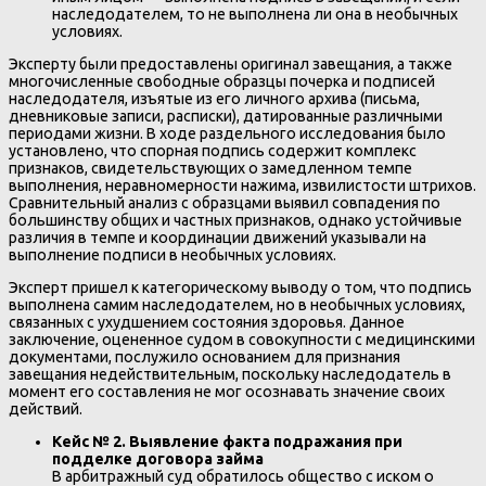
наследодателем, то не выполнена ли она в необычных
условиях.
Эксперту были предоставлены оригинал завещания, а также
многочисленные свободные образцы почерка и подписей
наследодателя, изъятые из его личного архива (письма,
дневниковые записи, расписки), датированные различными
периодами жизни. В ходе раздельного исследования было
установлено, что спорная подпись содержит комплекс
признаков, свидетельствующих о замедленном темпе
выполнения, неравномерности нажима, извилистости штрихов.
Сравнительный анализ с образцами выявил совпадения по
большинству общих и частных признаков, однако устойчивые
различия в темпе и координации движений указывали на
выполнение подписи в необычных условиях.
Эксперт пришел к категорическому выводу о том, что подпись
выполнена самим наследодателем, но в необычных условиях,
связанных с ухудшением состояния здоровья. Данное
заключение, оцененное судом в совокупности с медицинскими
документами, послужило основанием для признания
завещания недействительным, поскольку наследодатель в
момент его составления не мог осознавать значение своих
действий.
Кейс № 2. Выявление факта подражания при
подделке договора займа
В арбитражный суд обратилось общество с иском о