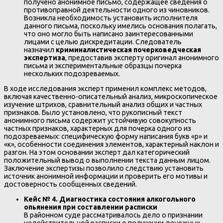
получено анонимное письмо, содержащее сведения о
противоправной деятельности одного из чиновников.
Возникла необходимость установить исполнителя
данного письма, поскольку имелись основания полагать,
что оно могло быть написано заинтересованными
лицами с целью дискредитации. Следователь
назначил
криминалистическая почерковедческая
экспертиза
, предоставив эксперту оригинал анонимного
письма и экспериментальные образцы почерка
нескольких подозреваемых.
В ходе исследования эксперт применил комплекс методов,
включая качественно-описательный анализ, микроскопическое
изучение штрихов, сравнительный анализ общих и частных
признаков. Было установлено, что рукописный текст
анонимного письма содержит устойчивую совокупность
частных признаков, характерных для почерка одного из
подозреваемых: специфическую форму написания букв «р» и
«к», особенности соединения элементов, характерный наклон и
разгон. На этом основании эксперт дал категорический
положительный вывод о выполнении текста данным лицом.
Заключение экспертизы позволило следствию установить
источник анонимной информации и проверить его мотивы и
достоверность сообщенных сведений.
Кейс № 4. Диагностика состояния алкогольного
опьянения при составлении расписки
В районном суде рассматривалось дело о признании
недействительной расписки о получении денежных