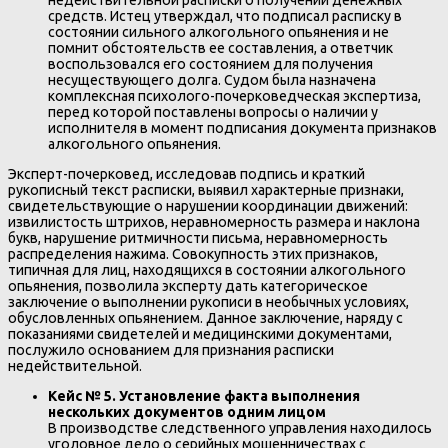
средств. Истец утверждал, что подписал расписку в
состоянии сильного алкогольного опьянения и не
помнит обстоятельств ее составления, а ответчик
воспользовался его состоянием для получения
несуществующего долга. Судом была назначена
комплексная психолого-почерковедческая экспертиза,
перед которой поставлены вопросы о наличии у
исполнителя в момент подписания документа признаков
алкогольного опьянения.
Эксперт-почерковед, исследовав подпись и краткий
рукописный текст расписки, выявил характерные признаки,
свидетельствующие о нарушении координации движений:
извилистость штрихов, неравномерность размера и наклона
букв, нарушение ритмичности письма, неравномерность
распределения нажима. Совокупность этих признаков,
типичная для лиц, находящихся в состоянии алкогольного
опьянения, позволила эксперту дать категорическое
заключение о выполнении рукописи в необычных условиях,
обусловленных опьянением. Данное заключение, наряду с
показаниями свидетелей и медицинскими документами,
послужило основанием для признания расписки
недействительной.
Кейс № 5. Установление факта выполнения
нескольких документов одним лицом
В производстве следственного управления находилось
уголовное дело о серийных мошенничествах с