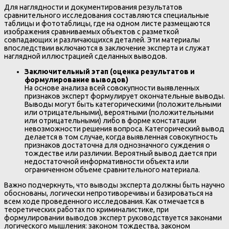
Для наглядности и документирования результатов
сравнительного исследования составляются специальные
таблицы и фототаблицы, где на одном листе размещаются
изображения сравниваемых объектов с разметкой
совпадающих и различающихся деталей. Эти материалы
впоследствии включаются в заключение эксперта и служат
наглядной иллюстрацией сделанных выводов.
Заключительный этап (оценка результатов и
формулирование выводов)
На основе анализа всей совокупности выявленных
признаков эксперт формулирует окончательные выводы.
Выводы могут быть категорическими (положительными
или отрицательными), вероятными (положительными
или отрицательными) либо в форме констатации
невозможности решения вопроса. Категорический вывод
делается в том случае, когда выявленная совокупность
признаков достаточна для однозначного суждения о
тождестве или различии. Вероятный вывод дается при
недостаточной информативности объекта или
ограниченном объеме сравнительного материала.
Важно подчеркнуть, что выводы эксперта должны быть научно
обоснованы, логически непротиворечивы и базироваться на
всем ходе проведенного исследования. Как отмечается в
теоретических работах по криминалистике, при
формулировании выводов эксперт руководствуется законами
логического мышления: законом тождества, законом