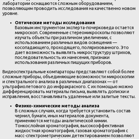
лаборатории оснащаются сложным оборудованием,
позволяющим проводить исследования на качественно новом
уровне.
Оптические методы исследования
Базовым инструментом эксперта-почерковеда остается
микроскоп. Современные стереомикроскопы позволяют
изучать объекты при различном увеличении, с
использованием различных видов освещения —
косопадающего, проходящего, поляризованного. Это
дает возможность выявлять микроструктуру штрихов,
последовательность их нанесения, признаки
использования различных пишущих приборов.
Видеоспектральные компараторы представляют собой более
сложные приборы, объединяющие возможности микроскопии
и спектрального анализа в различных диапазонах — от
ультрафиолетового до инфракрасного. С их помощью можно
дифференцировать материалы письма, выявлять дописки и
исправления, восстанавливать удаленные или залитые тексты.
Физико-химические методы анализа
В сложных случаях, когда требуется установить состав
чернил, бумаги, иных материалов документа,
применяются методы аналитической химии.
Тонкослойная хроматография, высокоэффективная
жидкостная хроматография, газовая хроматография с
масс-спектрометрическим детектированием позволяют