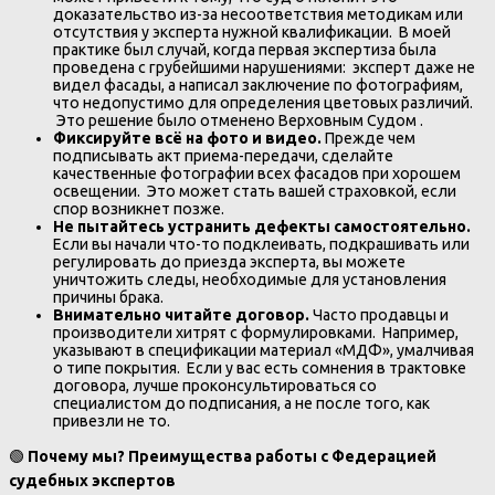
доказательство из-за несоответствия методикам или
отсутствия у эксперта нужной квалификации. В моей
практике был случай, когда первая экспертиза была
проведена с грубейшими нарушениями: эксперт даже не
видел фасады, а написал заключение по фотографиям,
что недопустимо для определения цветовых различий.
Это решение было отменено Верховным Судом .
Фиксируйте всё на фото и видео.
Прежде чем
подписывать акт приема-передачи, сделайте
качественные фотографии всех фасадов при хорошем
освещении. Это может стать вашей страховкой, если
спор возникнет позже.
Не пытайтесь устранить дефекты самостоятельно.
Если вы начали что-то подклеивать, подкрашивать или
регулировать до приезда эксперта, вы можете
уничтожить следы, необходимые для установления
причины брака.
Внимательно читайте договор.
Часто продавцы и
производители хитрят с формулировками. Например,
указывают в спецификации материал «МДФ», умалчивая
о типе покрытия. Если у вас есть сомнения в трактовке
договора, лучше проконсультироваться со
специалистом до подписания, а не после того, как
привезли не то.
🟢
Почему мы? Преимущества работы с Федерацией
судебных экспертов