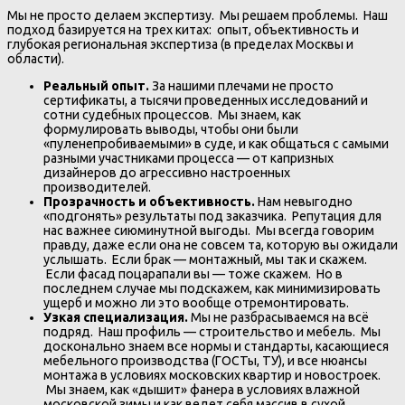
Мы не просто делаем экспертизу. Мы решаем проблемы. Наш
подход базируется на трех китах: опыт, объективность и
глубокая региональная экспертиза (в пределах Москвы и
области).
Реальный опыт.
За нашими плечами не просто
сертификаты, а тысячи проведенных исследований и
сотни судебных процессов. Мы знаем, как
формулировать выводы, чтобы они были
«пуленепробиваемыми» в суде, и как общаться с самыми
разными участниками процесса — от капризных
дизайнеров до агрессивно настроенных
производителей.
Прозрачность и объективность.
Нам невыгодно
«подгонять» результаты под заказчика. Репутация для
нас важнее сиюминутной выгоды. Мы всегда говорим
правду, даже если она не совсем та, которую вы ожидали
услышать. Если брак — монтажный, мы так и скажем.
Если фасад поцарапали вы — тоже скажем. Но в
последнем случае мы подскажем, как минимизировать
ущерб и можно ли это вообще отремонтировать.
Узкая специализация.
Мы не разбрасываемся на всё
подряд. Наш профиль — строительство и мебель. Мы
досконально знаем все нормы и стандарты, касающиеся
мебельного производства (ГОСТы, ТУ), и все нюансы
монтажа в условиях московских квартир и новостроек.
Мы знаем, как «дышит» фанера в условиях влажной
московской зимы и как ведет себя массив в сухой