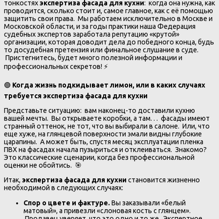
тонкостях
экспертиза фасада для кухни
: когда она нужна, как
проводится, сколько стоит и, самое главное, как с её помощью
защитить свои права. Мы работаем исключительно в Москве и
Московской области, и за годы практики наша Федерация
судебных экспертов заработала репутацию «крутой»
организации, которая доводит дела до победного конца, будь
то досудебная претензия или финальное слушание в суде.
Пристегнитесь, будет много полезной информации и
профессиональных секретов! ⚡
🟢
Когда жизнь подкидывает лимон, или в каких случаях
требуется экспертиза фасада для кухни
Представьте ситуацию: вам наконец-то доставили кухню
вашей мечты. Вы открываете коробки, а там. . . фасады имеют
странный оттенок, не тот, что вы выбирали в салоне. Или, что
еще хуже, на глянцевой поверхности эмали видны глубокие
царапины. А может быть, спустя месяц эксплуатации пленка
ПВХ на фасадах начала пузыриться и отклеиваться. Знакомо?
Это классические сценарии, когда без профессиональной
оценки не обойтись. 🎯
Итак,
экспертиза фасада для кухни
становится жизненно
необходимой в следующих случаях:
Спор о цвете и фактуре.
Вы заказывали «белый
матовый», а привезли «слоновая кость с глянцем».
Продавец уверяет, что это одно и то же. Экспертное