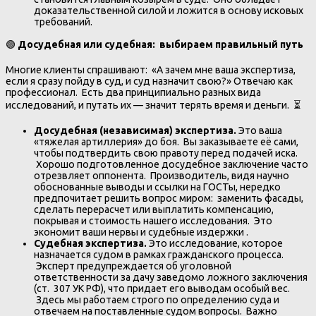
доказательственной силой и ложится в основу исковых
требований.
🟢
Досудебная или судебная: выбираем правильный путь
Многие клиенты спрашивают: «А зачем мне ваша экспертиза,
если я сразу пойду в суд, и суд назначит свою?» Отвечаю как
профессионал. Есть два принципиально разных вида
исследований, и путать их — значит терять время и деньги. ⏳
Досудебная (независимая) экспертиза.
Это ваша
«тяжелая артиллерия» до боя. Вы заказываете её сами,
чтобы подтвердить свою правоту перед подачей иска.
Хорошо подготовленное досудебное заключение часто
отрезвляет оппонента. Производитель, видя научно
обоснованные выводы и ссылки на ГОСТы, нередко
предпочитает решить вопрос миром: заменить фасады,
сделать перерасчет или выплатить компенсацию,
покрывая и стоимость нашего исследования. Это
экономит ваши нервы и судебные издержки .
Судебная экспертиза.
Это исследование, которое
назначается судом в рамках гражданского процесса.
Эксперт предупреждается об уголовной
ответственности за дачу заведомо ложного заключения
(ст. 307 УК РФ), что придает его выводам особый вес.
Здесь мы работаем строго по определению суда и
отвечаем на поставленные судом вопросы. Важно