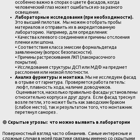
особенно важно в спорах о цвете фасадов, когда
человеческий глаз может ошибаться из-за разного
освещения .
Лабораторные исследования (при необходимости).
Это высший пилотаж. Мы можем отобрать пробы
материалов и отправить их в аккредитованную
лабораторию. Например, для определения:
• Качества клеевого соединения и причины отслоения
пленки или шпона.
• Соответствия класса эмиссии формальдегида
заявленному (вопрос безопасности).
• Причины растрескивания ЛКП (лакокрасочного
покрытия).
• Исследования структуры ДСП или МДФ на предмет
расслоения или низкой плотности.
Анализ фурнитуры и монтажа.
Мы не исследуем фасад
в отрыве от гарнитура. Проверяется работа петель:
люфт, плавность хода, наличие доводчиков.
Оценивается, насколько правильно фасады установлены
относительно корпуса и друг друга. Если фасад треснул
возле петли, это может быть как заводским браком
(слабое место), так и результатом того, что монтажник
перетянул саморез .
🟢
Скрытые угрозы: что можно выявить в лаборатории
Поверхностный взгляд часто обманчив. Самые интересные и
сложные случаи в моей практике связаны именно со скрытыми