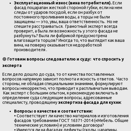
Эксплуатационный износ (вина потребителя).
Если
фасад поцарапан жесткой стороной губки, если на нем
следы от ударов посудой, если он разбух от
постоянного проливания воды, а торцы не были
защищены — это, увы, ваша ответственность. Но не
спешите расстраиваться. Грамотный эксперт всегда
проверит, а была ли возможность у этого фасада не
разбухнуть? Была ли фабрикой предусмотрена
влагозащита торцов? Иногда то, что выглядит как ваша
вина, на поверку оказывается недоработкой
производителя .
🟢
Готовим вопросы следователю и суду: что спросить у
эксперта
Если дело дошло до суда, то от качества поставленных
вопросов напрямую зависит полнота и ясность ответов. Часто
стороны, не обладая специальными знаниями, формулируют
вопросы некорректно, что приводит к расплывчатым выводам.
Как эксперт с большим опытом, я рекомендую включать в
определение суда следующие вопросы, адресованные
специалисту, проводящему
экспертиза фасада для кухни
:
Вопросы о качестве и соответствии:
• Соответствует ли качество материалов и изготовления
фасадов требованиям ГОСТ 16371-2014 («Мебель. Общие
технические условия») и условиям договора?
• Имеются ли на фасадах дефекты (сколы, царапины,