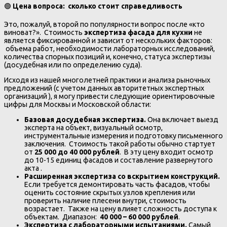
🟢
Цена вопроса: сколько стоит справедливость
Это, пожалуй, второй по популярности вопрос после «кто
виноват?». Стоимость
экспертиза фасада для кухни
не
является фиксированной и зависит от нескольких факторов:
объема работ, необходимости лабораторных исследований,
количества спорных позиций и, конечно, статуса экспертизы
(досудебная или по определению суда).
Исходя из нашей многолетней практики и анализа рыночных
предложений (с учетом данных авторитетных экспертных
организаций ), я могу привести следующие ориентировочные
цифры для Москвы и Московской области:
Базовая досудебная экспертиза.
Она включает выезд
эксперта на объект, визуальный осмотр,
инструментальные измерения и подготовку письменного
заключения. Стоимость такой работы обычно стартует
от
25 000 до 40 000 рублей
. В эту цену входит осмотр
до 10-15 единиц фасадов и составление развернутого
акта .
Расширенная экспертиза со вскрытием конструкций.
Если требуется демонтировать часть фасадов, чтобы
оценить состояние скрытых узлов крепления или
проверить наличие плесени внутри, стоимость
возрастает. Также на цену влияет сложность доступа к
объектам. Диапазон:
40 000 – 60 000 рублей
.
Экспертиза с лабораторными испытаниями.
Самый