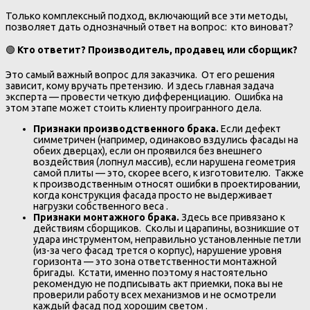
Только комплексный подход, включающий все эти методы,
позволяет дать однозначный ответ на вопрос: кто виноват?
🟢
Кто ответит? Производитель, продавец или сборщик?
Это самый важный вопрос для заказчика. От его решения
зависит, кому вручать претензию. И здесь главная задача
эксперта — провести четкую дифференциацию. Ошибка на
этом этапе может стоить клиенту проигранного дела.
Признаки производственного брака.
Если дефект
симметричен (например, одинаково вздулись фасады на
обеих дверцах), если он проявился без внешнего
воздействия (лопнул массив), если нарушена геометрия
самой плиты — это, скорее всего, к изготовителю. Также
к производственным относят ошибки в проектировании,
когда конструкция фасада просто не выдерживает
нагрузки собственного веса .
Признаки монтажного брака.
Здесь все привязано к
действиям сборщиков. Сколы и царапины, возникшие от
удара инструментом, неправильно установленные петли
(из-за чего фасад трется о корпус), нарушение уровня
горизонта — это зона ответственности монтажной
бригады. Кстати, именно поэтому я настоятельно
рекомендую не подписывать акт приемки, пока вы не
проверили работу всех механизмов и не осмотрели
каждый фасад под хорошим светом .