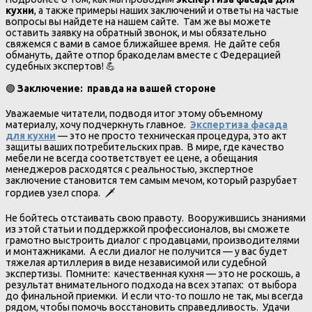
кухни
, а также примеры наших заключений и ответы на частые
вопросы вы найдете на нашем сайте. Там же вы можете
оставить заявку на обратный звонок, и мы обязательно
свяжемся с вами в самое ближайшее время. Не дайте себя
обмануть, дайте отпор бракоделам вместе с Федерацией
судебных экспертов! 💪
🟢
Заключение: правда на вашей стороне
Уважаемые читатели, подводя итог этому объемному
материалу, хочу подчеркнуть главное.
Экспертиза фасада
для кухни
— это не просто техническая процедура, это акт
защиты ваших потребительских прав. В мире, где качество
мебели не всегда соответствует ее цене, а обещания
менеджеров расходятся с реальностью, экспертное
заключение становится тем самым мечом, который разрубает
гордиев узел спора. 🗡️
Не бойтесь отстаивать свою правоту. Вооружившись знаниями
из этой статьи и поддержкой профессионалов, вы сможете
грамотно выстроить диалог с продавцами, производителями
и монтажниками. А если диалог не получится — у вас будет
тяжелая артиллерия в виде независимой или судебной
экспертизы. Помните: качественная кухня — это не роскошь, а
результат внимательного подхода на всех этапах: от выбора
до финальной приемки. И если что-то пошло не так, мы всегда
рядом, чтобы помочь восстановить справедливость. Удачи