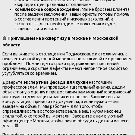
квартире с центральным отоплением.
Комплексное сопровождение.
Мы не бросаем клиента
после выдачи заключения. Наши юристы готовы помочь
в составлении претензий и исковых заявлений, а
эксперты — дать необходимые пояснения в суде,
защищая свои выводы.
🟢
Приглашаем на экспертизу в Москве и Московской
области
Если вы живете в столице или Подмосковье и столкнулись с
некачественной кухонной мебелью, не затягивайте с решением
проблемы. Помните, что сроки предъявления претензий
ограничены, а скрытые дефекты имеют неприятное свойство
усугубляться со временем.
Доверьте
экспертиза фасада для кухни
настоящим
профессионалам. Мы проведем тщательный анализ, дадим
объективную оценку и предоставим вам мощный юридический
инструмент для защиты ваших интересов. Запишитесь на
консультацию, привезите документы, а если нужно — мы
выедем на объект. Мы работаем для того, чтобы
справедливость восторжествовала, а ваша кухня наконец
стала той, о которой вы мечтали. Заходите к нам в уютный
офис в центре Москвы, чтобы лично обсудить детали вашего
дела! 🏢
Подробнее о том, как мы проводим
экспертиза фасада для