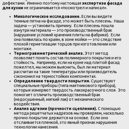
дефектами. Именно поэтому настоящая
экспертиза фасада
для кухни
не ограничивается «посмотрел и написал».
Микологическое исследование.
Если вы видите
темные пятна на фасаде, это может быть плесень. Наша
задача — установить причину. Если плесень пошла
изнутри материала — это производственный брак
(нарушение условий хранения плиты на фабрике). Если
она появилась по краям, в зоне мойки — это следствие
плохой герметизации торцов при изготовлении или
монтаже.
Термогравиметрический анализ.
Этот метод
позволяет понять состав полимерного покрытия и его
стойкость. Например, если на кухне над плитой фасад
пожелтел, мы можем выяснить, был ли материал
рассчитан на такие температуры или производитель
сэкономил на термостойких компонентах.
Определение твердости покрытия.
Существуют
специальные приборы (типа маятникового прибора),
которые измеряют твердость лакокрасочного слоя. Это
помогает отличить производственный брак
(недосушенный, мягкий лак) от механического
воздействия.
Анализ адгезии (прочности сцепления).
С помощью
метода решетчатых надрезов мы проверяем, насколько
прочно покрытие держится на основе. Если оно
отслаивается пленкой, это явный признак нарушения
технологии нанесения.