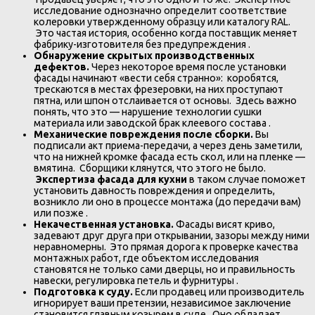
исследование однозначно определит соответствие
колеровки утвержденному образцу или каталогу RAL.
Это частая история, особенно когда поставщик меняет
фабрику-изготовителя без предупреждения .
Обнаружение скрытых производственных
дефектов.
Через некоторое время после установки
фасады начинают «вести себя странно»: коробятся,
трескаются в местах фрезеровки, на них проступают
пятна, или шпон отслаивается от основы. Здесь важно
понять, что это — нарушение технологии сушки
материала или заводской брак клеевого состава .
Механические повреждения после сборки.
Вы
подписали акт приема-передачи, а через день заметили,
что на нижней кромке фасада есть скол, или на пленке —
вмятина. Сборщики клянутся, что этого не было.
Экспертиза фасада для кухни
в таком случае поможет
установить давность повреждения и определить,
возникло ли оно в процессе монтажа (до передачи вам)
или позже .
Некачественная установка.
Фасады висят криво,
задевают друг друга при открывании, зазоры между ними
неравномерны. Это прямая дорога к проверке качества
монтажных работ, где объектом исследования
становятся не только сами дверцы, но и правильность
навески, регулировка петель и фурнитуры .
Подготовка к суду.
Если продавец или производитель
игнорирует ваши претензии, независимое заключение
становится главным козырем в суде. Оно обладает