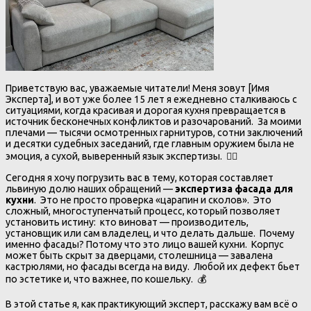
Приветствую вас, уважаемые читатели! Меня зовут [Имя
Эксперта], и вот уже более 15 лет я ежедневно сталкиваюсь с
ситуациями, когда красивая и дорогая кухня превращается в
источник бесконечных конфликтов и разочарований. За моими
плечами — тысячи осмотренных гарнитуров, сотни заключений
и десятки судебных заседаний, где главным оружием была не
эмоция, а сухой, выверенный язык экспертизы. 🕵️‍♂️
Сегодня я хочу погрузить вас в тему, которая составляет
львиную долю наших обращений —
экспертиза фасада для
кухни
. Это не просто проверка «царапин и сколов». Это
сложный, многоступенчатый процесс, который позволяет
установить истину: кто виноват — производитель,
установщик или сам владелец, и что делать дальше. Почему
именно фасады? Потому что это лицо вашей кухни. Корпус
может быть скрыт за дверцами, столешница — завалена
кастрюлями, но фасады всегда на виду. Любой их дефект бьет
по эстетике и, что важнее, по кошельку. 💰
В этой статье я, как практикующий эксперт, расскажу вам всё о