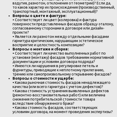
вздутия, разнотон, отклонения от геометрии)? Если да,
то каков характер их происхождения (производственный,
транспортный, монтажный, эксплуатационный)?
Вопросы о цвете и фактуре:
• Соответствует ли цвет (колеровка) и фактура
поверхности представленных фасадов образцу-эталону,
согласованному сторонами в договоре или дизайн-
проекте?
• Является ли разнотон между отдельными фасадами
гарнитура критическим, нарушающим эстетическое
восприятие и целостность композиции?
Вопросы о монтаже и сборке:
• Соответствует ли качество выполненных работ по
установке (монтажу) фасадов требованиям нормативной
документации и условиям договора подряда?
• Имеются ли нарушения в регулировке петель и
фурнитуры, приводящие к неплотному прилеганию,
трению или самопроизвольному открыванию фасадов?
Вопросы о стоимости и ущербе:
• Какова рыночная стоимость фасадов ненадлежащего
качества (или всего гарнитура с учетом дефектов)?
• Какова стоимость устранения выявленных дефектов
(ремонтно-восстановительных работ) или величина
снижения потребительской стоимости товара
вследствие обнаруженного брака?
• Какова стоимость фасадов, соответствующих
условиям договора, на момент проведения экспертизы?