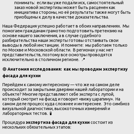
понимать: если вы уже подали иск, самостоятельный
заказ новой экспертизы может быть расценен как
инициатива стороны, но её результаты также могут быть
приобщены к делу в качестве доказательства.
Наша Федерация успешно работает в обоих направлениях. Мы
помогаем гражданам грамотно подготовить претензию на
основе нашего заключения, а в случае судебного
разбирательства наши эксперты готовы отстаивать свои
выводы в любой инстанции. И помните: мы работаем только
по Москве и Московской области. В регионах у нас нет
представительств, поэтому все осмотры проводятся
исключительно в столичном регионе. 📍
🟢
Анатомия исследования: как мы проводим экспертизу
фасада для кухни
Перейдем к самому интересному — что же на самом деле
происходит за закрытыми дверями нашей лаборатории и на
объекте? Многие представляют себе эксперта с лупой,
который смотрит на фасад и говорит «вижу царапину». На
самом деле процесс куда сложнее и интереснее. Это симбиоз
визуальной диагностики, высокоточных измерений и
лабораторных тестов. 🧪
Процедура
экспертиза фасада для кухни
состоит из
нескольких обязательных этапов: