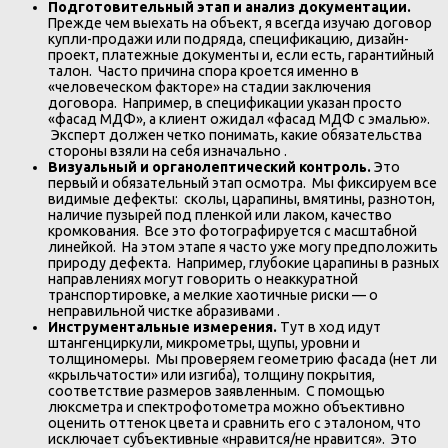
Подготовительный этап и анализ документации.
Прежде чем выехать на объект, я всегда изучаю договор
купли-продажи или подряда, спецификацию, дизайн-
проект, платежные документы и, если есть, гарантийный
талон. Часто причина спора кроется именно в
«человеческом факторе» на стадии заключения
договора. Например, в спецификации указан просто
«фасад МДФ», а клиент ожидал «фасад МДФ с эмалью».
Эксперт должен четко понимать, какие обязательства
стороны взяли на себя изначально .
Визуальный и органолептический контроль.
Это
первый и обязательный этап осмотра. Мы фиксируем все
видимые дефекты: сколы, царапины, вмятины, разнотон,
наличие пузырей под пленкой или лаком, качество
кромкования. Все это фотографируется с масштабной
линейкой. На этом этапе я часто уже могу предположить
природу дефекта. Например, глубокие царапины в разных
направлениях могут говорить о неаккуратной
транспортировке, а мелкие хаотичные риски — о
неправильной чистке абразивами .
Инструментальные измерения.
Тут в ход идут
штангенциркули, микрометры, щупы, уровни и
толщиномеры. Мы проверяем геометрию фасада (нет ли
«крыльчатости» или изгиба), толщину покрытия,
соответствие размеров заявленным. С помощью
люксметра и спектрофотометра можно объективно
оценить оттенок цвета и сравнить его с эталоном, что
исключает субъективные «нравится/не нравится». Это