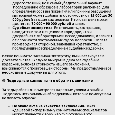
дорогостоящий, но и самый убедительный вариант.
Исследование образцов в лаборатории (например, для
определения состава покрытия или причины разрушения
материала) может добавить к стоимости от
15 000 до 30
000 рублей
за один вид анализа. Итоговая цена может
достигать
70 000 – 90 000 рублей
и выше.
Судебная экспертиза.
Ее стоимость, как правило,
находится в том же ценовом коридоре, что и
досудебная с лабораторными исследованиями, и зависит
от сложности поставленных судом вопросов. Оплата
производится стороной, заявившей ходатайство, с
последующим распределением судебных издержек.
Важно понимать: заказывая экспертизу, вы инвестируете в
доказательства. В случае выигрыша дела все судебные
издержки, включая стоимость нашего заключения,
взыскиваются с проигравшей стороны. Мы предоставляем все
необходимые документы для этого.
🟢
Подводные камни: на что обратить внимание
За годы работы я насмотрелся на разные уловки и ошибки.
Поделюсь несколькими наблюдениями, которые помогут вам
не попасть впросак.
Не экономьте на качестве заключения.
Заказ
«дешевой экспертизы» у сомнительных специалистов
может привести к тому, что суд отклонит это