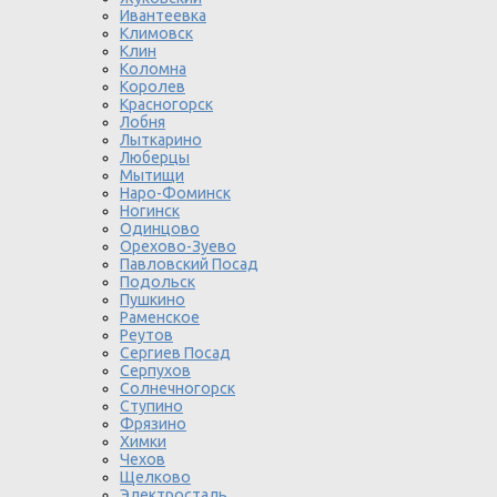
Ивантеевка
Климовск
Клин
Коломна
Королев
Красногорск
Лобня
Лыткарино
Люберцы
Мытищи
Наро-Фоминск
Ногинск
Одинцово
Орехово-Зуево
Павловский Посад
Подольск
Пушкино
Раменское
Реутов
Сергиев Посад
Серпухов
Солнечногорск
Ступино
Фрязино
Химки
Чехов
Щелково
Электросталь