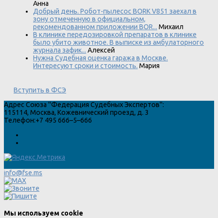
Анна
Добрый день. Робот-пылесос BORK V851 заехал в
зону отмеченную в официальном,
рекомендованном приложении BOR...
Михаил
В клинике передозировкой препаратов в клинике
было убито животное. В выписке из амбулаторного
журнала зафик...
Алексей
Нужна Судебная оценка гаража в Москве.
Интересуют сроки и стоимость.
Мария
Вступить в ФСЭ
Адрес
Союза "Федерация Судебных Экспертов"
:
115114
,
Москва
,
Кожевнический проезд, д. 3
Телефон:
+7 495 666–5–666
info@fse.ms
Мы используем cookie