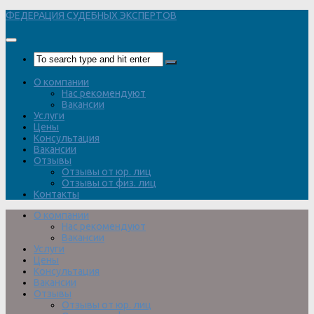
Перейти
ФЕДЕРАЦИЯ СУДЕБНЫХ ЭКСПЕРТОВ
к
содержимому
О компании
Нас рекомендуют
Вакансии
Услуги
Цены
Консультация
Вакансии
Отзывы
Отзывы от юр. лиц
Отзывы от физ. лиц
Контакты
О компании
Нас рекомендуют
Вакансии
Услуги
Цены
Консультация
Вакансии
Отзывы
Отзывы от юр. лиц