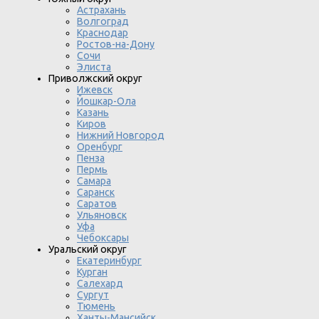
Астрахань
Волгоград
Краснодар
Ростов-на-Дону
Сочи
Элиста
Приволжский округ
Ижевск
Йошкар-Ола
Казань
Киров
Нижний Новгород
Оренбург
Пенза
Пермь
Самара
Саранск
Саратов
Ульяновск
Уфа
Чебоксары
Уральский округ
Екатеринбург
Курган
Салехард
Сургут
Тюмень
Ханты-Мансийск