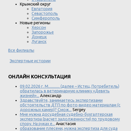
Крымский округ
Евпатория
Севастополь
Симферополь
Новые регионы
Херсон
Запорожье
Донецк
Луганск
Все филиалы
Экспертные истории
ОНЛАЙН КОНСУЛЬТАЦИЯ
09.02.2026 г. М............. (далее – Истец, Потребитель)
обратилась в ветеринарную клинику «Девять
жизней»...
Александр
Здравствуйте, занимаетесь экспертизами
обстоятельств ДТП по фото-видео материалам (с
дорожных камер)? Смож...
Sergey
Мне нужна досудебная судебно-бухгалтерская
экспертиза (расчет задолженности) по трудовому
спору. На руках е...
Анастасия
образование плесени, нужна экспертиза для суда