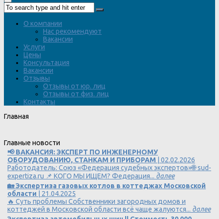
О компании
Нас рекомендуют
Вакансии
Услуги
Цены
Консультация
Вакансии
Отзывы
Отзывы от юр. лиц
Отзывы от физ. лиц
Контакты
Главная
Главные новости
📢 ВАКАНСИЯ: ЭКСПЕРТ ПО ИНЖЕНЕРНОМУ
ОБОРУДОВАНИЮ, СТАНКАМ И ПРИБОРАМ
| 02.02.2026
Работодатель: Союз «Федерация судебных экспертов»🌐 sud-
expertiza.ru 📌 КОГО МЫ ИЩЕМ? Федерация...
далее
🏡 Экспертиза газовых котлов в коттеджах Московской
области
| 21.04.2025
🔥 Суть проблемы Собственники загородных домов и
коттеджей в Московской области всё чаще жалуются...
далее