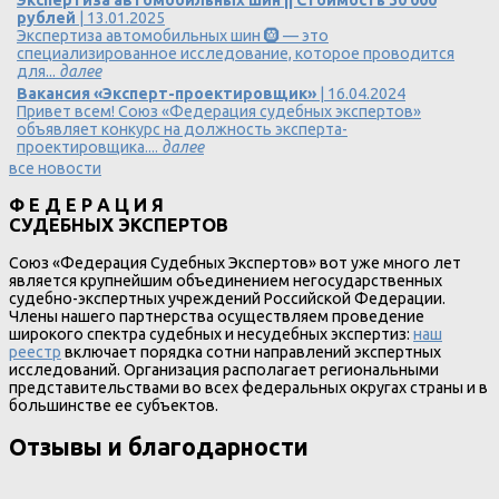
Экспертиза автомобильных шин || Стоимость 30 000
рублей
| 13.01.2025
Экспертиза автомобильных шин 🛞 — это
специализированное исследование, которое проводится
для...
далее
Вакансия «Эксперт-проектировщик»
| 16.04.2024
Привет всем! Союз «Федерация судебных экспертов»
объявляет конкурс на должность эксперта-
проектировщика....
далее
все новости
Ф Е Д Е Р А Ц И Я
СУДЕБНЫХ ЭКСПЕРТОВ
Союз «Федерация Судебных Экспертов» вот уже много лет
является крупнейшим объединением негосударственных
судебно-экспертных учреждений Российской Федерации.
Члены нашего партнерства осуществляем проведение
широкого спектра судебных и несудебных экспертиз:
наш
реестр
включает порядка сотни направлений экспертных
исследований. Организация располагает региональными
представительствами во всех федеральных округах страны и в
большинстве ее субъектов.
Отзывы и благодарности