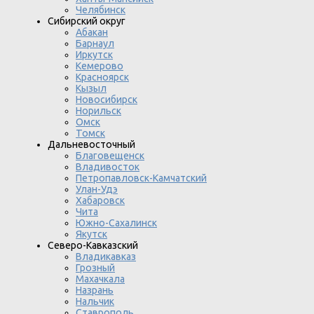
Челябинск
Сибирский округ
Абакан
Барнаул
Иркутск
Кемерово
Красноярск
Кызыл
Новосибирск
Норильск
Омск
Томск
Дальневосточный
Благовещенск
Владивосток
Петропавловск-Камчатский
Улан-Удэ
Хабаровск
Чита
Южно-Сахалинск
Якутск
Северо-Кавказский
Владикавказ
Грозный
Махачкала
Назрань
Нальчик
Ставрополь