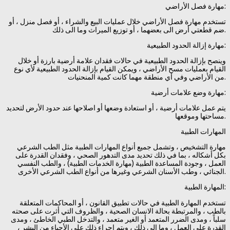
مهارة فصل الأراضي:
تستخدم مهارة فصل الأراضي خلال عمليات البيع والشراء ، أو فصل منزل ، أو
ضم قطعتي أرض الى بعضهما ، أو توزيع الميراث وما الى ذلك.
مهارة إزالة الحدود الطبيعية:
وينصح بإزالة الحدود الطبيعية في حالات فقدان علامة أرضية بارزة أو خلال
القيام بعمليات مسح الأراضي ، ويمكن القيام بإزالة الحدود الطبيعية لأي نوع
من الأراضي وفي أي منطقة مهما كانت كمية المنحنيات.
مهارة وضع علامات أرضية:
يتم عمل علامات أرضية ، أو استعادة وضعها أو اصلاحها عند حدود الأرض لتحديد
مساحتها وموقعها.
المهارات الطبية
مهارة التشخيص ، وتشمل جميع أنواع المهارات الطبية مثل الطب الشرعي
بكل أشكاله ، بما في ذلك تحديد مدى التدهور الصحي ، وفقدان القدرة على
العمل ، وجودة المساعدة الطبية (مهارة الخدمات الطبية) ، والطب النفسي
الجنائي ، وطب الأسنان الشرعي وغيرها من أنواع الطب الشرعي الأخرى.
المهارة الطبية:
تستخدم المهارة الطبية في حالات تطبيق القانون ، أو المحاكمات المتعلقة
بالطب ، والمرتبطة بحالة الانسان الصحية ، والظروف التي أثرت على صحته
سلباً ، ومدى الضرر المتعمد أو الغير متعمد ، والتدخل الطبي الخاطئ ، ومدى
القدرة على العمل ، وما الى ذلك ، ويتم اجراء ذلك على الأحياء من البشر ،