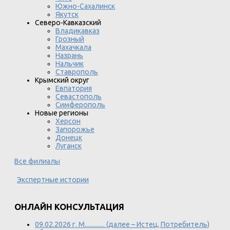
Южно-Сахалинск
Якутск
Северо-Кавказский
Владикавказ
Грозный
Махачкала
Назрань
Нальчик
Ставрополь
Крымский округ
Евпатория
Севастополь
Симферополь
Новые регионы
Херсон
Запорожье
Донецк
Луганск
Все филиалы
Экспертные истории
ОНЛАЙН КОНСУЛЬТАЦИЯ
09.02.2026 г. М............. (далее – Истец, Потребитель)