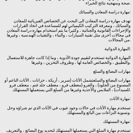
صحة ومنهجية نتائج الخبراء.
مهارة دراسة المعادن والسبائك:
تهدف مهارة دراسة المعادن الى البحث عن الخصائص الفيزيائية للمعادن
والسبائك ، ومعرفة التركيب الكيميائي لهم للمساعدة في اتخاذ القرارات
والإجراءات القانونية والجنائية ، وكثيراً ما يتم استخدام مهارة دراسة المعادن
في مجالات أخرى مثل تقنية السيارات ، والبناء ، والتقنيات الهندسية ، وغيرها
من المجالات.
المهارة الدوائية:
المهارة الدوائية تستخدم لتقييم جودة الأدوية ، وما إذا كانت جاهزة للاستعمال
والتطبيق ، والخصائص العامة لها ، وظروف التخزين ، وغيرها.
مهارات البضائع والسلع
مهارات البضائع والسلعتشمل الأثاث (سرير ، أريكة ، خزانات ، الأثاث الناعم أو
المصنوع من الجلود) ، والفرو (معطف فرو ، معطف جلد غنم ، معطف فرو
للسيدات) ، الملابس والأحذية وغيرها من السلع التي يستعملها المستهلك.
مهارة الأثاث:
تستخدم مهارة الأثاث في حالات وجود عيوب في الأثاث الذي تم شراؤه وحل
وتسوية النزاعات بين البائع والمستهلك.
مهارة المستهلك:
تستخدم مهارة السلع التي يستعملها المستهلك لتحديد نوع البضائع ، والتعريف