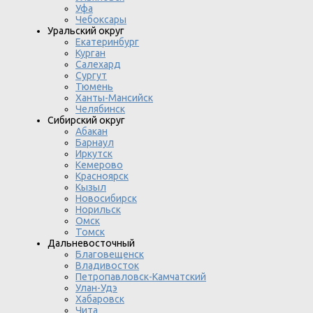
Уфа
Чебоксары
Уральский округ
Екатеринбург
Курган
Салехард
Сургут
Тюмень
Ханты-Мансийск
Челябинск
Сибирский округ
Абакан
Барнаул
Иркутск
Кемерово
Красноярск
Кызыл
Новосибирск
Норильск
Омск
Томск
Дальневосточный
Благовещенск
Владивосток
Петропавловск-Камчатский
Улан-Удэ
Хабаровск
Чита