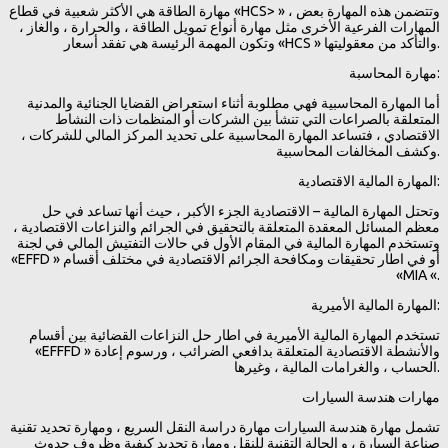
مهارة الطاقة هي الأكثر شعبية في قطاع «HCS> » ، وتتضمن هذه المهارة بعض
المهارات الفرعية الأخرى مثل مهارة أنواع تمويل الطاقة ، والحرارة ، والغاز ،
وتكون المهمة الرئيسة هي تفقد أسعار «HCS » والتأكد من معقوليتها.
مهارة المحاسبة:
أما المهارة المحاسبية فهي مطلوبة أثناء استعراض القضايا الجنائية والمدنية
المتعلقة بالصراعات التي تنشأ بين الشركات أو المنظمات ذات النشاط
الاقتصادي ، فتساعد المهارة المحاسبية على تحديد المركز المالي للشركات ،
وكشف المخالفات المحاسبية.
المهارة المالية الاقتصادية:
وتحتل المهارة المالية – الاقتصادية الجزء الأكبر ، حيث أنها تساعد في حل
معظم المسائل المعقدة المتعلقة بالتحقيق في الجرائم والنزاعات الاقتصادية ،
وتستخدم المهارة المالية في المقام الأول في حالات التفتيش المالي في لجنة
«EFFD » أو في اطار تحقيقات ومكافحة الجرائم الاقتصادية في مختلف أقسام
«MIA «.
المهارة المالية الأميرية:
تستخدم المهارة المالية الأميرية في اطار حل النزاعات القضائية بين أقسام
«EFFFD » والأنشطة الاقتصادية المتعلقة بدافعي الضرائب ، ورسوم إعادة
الحساب ، والغرامات المالية ، وغيرها.
مهارات هندسة السيارات
تشمل مهارة هندسة السيارات مهارة دراسة النقل السريع ، ومهارة تحديد تقنية
صناعة السيارة ، و الحالة التقنية للنقل ومهارة تحديد كيفية وظروف حدوث