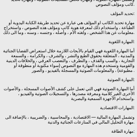
كاتب ومؤلف النصوص.
تحديد المؤلف:
مهارة تحديد الكاتب او المؤلف هي عبارة عن تحديد طريقة الكتابة اليدوية أو
الطباعة ، واستخدام ذلك لمعرفة هوية كاتب ومؤلف هذه النصوص ، واستخراج
معلومات عن هذا الشخص ، ولغته الأم ، وأصله ، وجنسه ، وسنه ، وما الى ذلك.
المهارة اللغوية:
أما المهارة اللغوية فهي القيام بالأبحاث اللازمة خلال استعراض القضايا الجنائية
والمدنية ، المتعلقة بحقوق الطبع والنشر ، والشرف ، والكرامة ، والسمعة
التجارية ، والسب والقذف ، والتطرف ، والتعصب العرقي ، والخلافات الدينية
والقومية وتستخدم هذه المهارة مع النصوص (سواء مكتوبة أو منطوقة أو
مطبوعة) ، والمعلومات الصوتية والمسجلة بالفيديو ، والصور .
المهارة الصوتية:
أما المهارة الصوتية فهي التي تعمل على كشف الأصوات المسجلة ، والأصوات
الأخرى الغير كلامية ومعرفة مصدرها ، والتسجيلات الصوتية والفيديو ،
واستخدام الأجهزة السمعية والبصرية.
المهارات الاقتصادية:
وتشمل المهارة المالية — الاقتصادية ، والمحاسبية ، والضريبية ، بالإضافة الى
مهارة التحليل المالي في المنازعات الجنائية والدنية.
مهارة الطاقة: