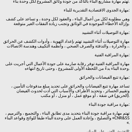
تهتم مهارة مشاريع البناء بالتأكد من جودة وثائق المشروع لكل وحدة بناء.
مهارة الجدوى الاقتصادية التقديرية للبناء:
وهي مطلوبة لكل من أعمال البناء ، والعقود لكل وحدة ، و تساعد على كشف
وإزالة الأخطاء الموجودة في الوثائق وتجنب زيادة النفقات الغير متوقعة.
مهارة التوصيلات أثناء التشييد:
مهارة التوصيلات أثناء التشييد تهتم بإعداد التهوية ، وأدوات الكشف عن الحرائق
، والحرارة ، والتدفئة والصرف الصحي ، وأنظمة التكييف وهندسة الاتصالات.
مهارة المراقبة الفنية:
مهارة المراقبة الفنية توفر رقابة صارمة على جودة الأعمال التي أجريت على
وحدة البناء بدءً من اللحظة الأولى للمشروع ، وحتى تاريخ انتهاءه.
مهارة تتبع الفيضانات والحرائق:
تساعد مهارة تتبع الفيضانات والحرائق على تحديد مبلغ مدفوعات التأمين ،
وتقييم الخسائر ، وتحديد الأطراف والأسباب التي أدت لحدوث الفيضان
(الحريق) في شقة ، أو موقع عمل ، أو منزل ، أو مكتب.
مهارة مراقبة جودة البناء:
تهتم مهارة مراقبة جودة البناء بتحديد مدى تطابق البناء ، والتجميع ، والترميم ،
والتصليح ، وإعادة العمل على وحدة البناء طبقاً للوائح وقواعد البناء «CNR&SS
«.
التفتيش الفني على المباني: