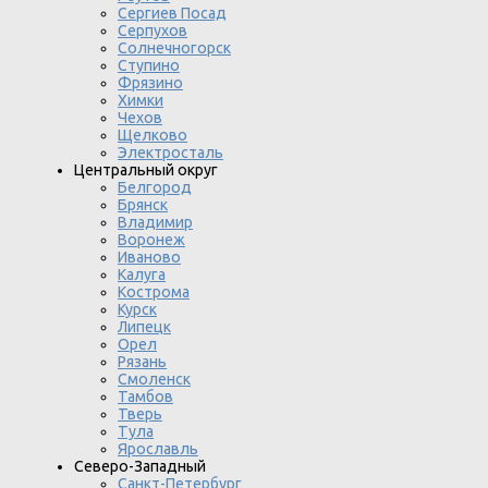
Сергиев Посад
Серпухов
Солнечногорск
Ступино
Фрязино
Химки
Чехов
Щелково
Электросталь
Центральный округ
Белгород
Брянск
Владимир
Воронеж
Иваново
Калуга
Кострома
Курск
Липецк
Орел
Рязань
Смоленск
Тамбов
Тверь
Тула
Ярославль
Северо-Западный
Санкт-Петербург