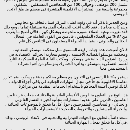
تشمل 200 موظف ، وحوالي 100 من المتعاقدين المستقلين ، يشكلون
مجموعة واسعة من المختبرات الاقليمية المنتشرة في معظم مناطق الاتحاد
الروسي.
ومن الجدير بالذكر أنه في وقت انشاء المركز قمنا بالتعاقد مع محاميين
وشركات محاماة ، فقد كانت أغلب الخدمات المقدمة مستقلة تماماً ، ومع ذلك
فقد تغيرت نوعية العملاء بصورة ملحوظة وبشكل كبير ، فالآن أصبح ما يقرب
من 87 % من العملاء الملتحقين ، قادمين من القوى العاملة في المجال
الجنائي والقانوني ، بينما بدأ الخبراء المستقلون في التناقص كل عام.
فالآن أصبحت عدة جهات رفيعة المستوى مثل محكمة موسكو القضائية ،
ومحكمة موسكو القضائية الاقليمية ، وقسم محاربة الجرائم الاقتصادية في
وزارة الشؤون الداخلية في موسكو ، ومكتب النيابة العامة العسكرية التابع
لقسم العسكرية بموسكو ، ودائرة الجمارك بموسكو من أهم الشركاء
المستديمين معنا.
يستمر مكتبنا الرئيسي في التعاون مع معظم محاكم مدينة موسكو ، بينما تحرز
معاملنا الاقليمية نجاحاً في مجال المهارات الجنائية في باقي أجزاء الدولة ،
لذلك توصي أغلبية المحاكم باستخدام الخدمات المقدمة من مراكزنا.
هذا النوع من التعاون بيننا وبين الأقسام القانونية والجنائية ، جعلت فريقنا من
العاملين ، قادرين على تقديم استشارات مجانية لخبراء القسم القانوني
والجنائي ، والمحاميين المتمرسين ، حول كل ما يتعلق بالموضوعات الجنائية ،
والخبراء المستقلين ، والتعريفات الصحيحة لاستفسارات الخبراء.
نسعد دائماً بالتعاون مع الجهات الفيدرالية والمحلية في الاتحاد الروسي ، وذلك
في كل ما يتعلق بمجال المهارة الجنائية.