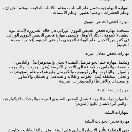
المهارة البيولوجية تشمل علم النباتات ، وعلم الكائنات الدقيقة ، وعلم الحيوان ،
وعلم الحشرات ، وعلم الطيور ، وعلم الأسماك.
مهارة فحص الحمض النووي:
تستخدم مهارة فحص الحمض النووي الوراثي في حالة الضرورة لإثبات بنوة
الطفل (الأمومة ، انكار الأبوة) ، وتسمى مهارة فحص الحمض النووي الوراثي
في كثير من الأحيان بعلم الوراثة الجزيئي ، أو حتى الجينوم (فحص البصمة
الجينية).
مهارات فحص معادن التربة
وتشمل مهارة علم الجواهرمثل الذهب (الحلي والمجوهرات) ، والبلاتين ،
والفضة ، والماس ، بالإضافة الى الأحجار الكريمة (مثل الزبرجد ، والزمرد ،
والتوباز ، والياقوت ،والزركونيوم ، والكهرمان وغيرهم) ، و علم المجوهرات
والحلي المختلفة (مثل الخواتم والقلائد والسلاسل والصلبان والأساور
والمعلقات والأقراط) والمجوهرات المزيفة.
مهارة دراسة التربة:
أما مهارة دراسة التربة فتشمل الفحص التقليدي للتربة ، والوحدات الايكولوجية
، والتي أثر الانسان عليها (التلوث).
المهارات البيئية
مهارة فحص الحوادث البيئية
وهي المتعلقة بتأثير الانسان السلبي على البيئة ، مثل إزالة الغابات ، وتلويث