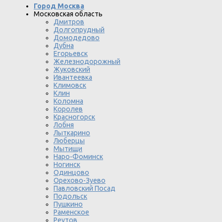
Город Москва
Московская область
Дмитров
Долгопрудный
Домодедово
Дубна
Егорьевск
Железнодорожный
Жуковский
Ивантеевка
Климовск
Клин
Коломна
Королев
Красногорск
Лобня
Лыткарино
Люберцы
Мытищи
Наро-Фоминск
Ногинск
Одинцово
Орехово-Зуево
Павловский Посад
Подольск
Пушкино
Раменское
Реутов