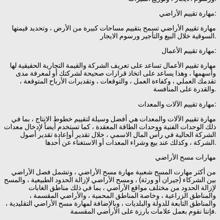
مهارة تقييم الأراضي:
مهارة تقييم الأراضي تسمح بتقييم مساحات كبيرة من الأرض ، وتحديد قيمتها
السوقية خلال البيع والتأجير ورسوم الايجار.
مهارة تقييم الأعمال:
مهارة تقييم الأعمال تساعد على تعريف الشركة والقيمة التجارية الحقيقية لها
وأسهمها ، وهذا يساعد على اتخاذ قرارات صحيحة لشركتك أو لمعرفة مدى
تقدمك العملي ، وكفاءة العمل ، والتوقعات ، وتقديرات الأرباح المتوقعة ،
والقدرة على المنافسة.
مهارة تقييم الآلات والمعدات:
مهارة تقييم الآلات والمعدات هي أفضل وسيلة لتقييم خطوط الانتاج ، بما في
ذلك الوحدات الفنية ووحدات الطاقة المعقدة ، كما تستخدم أيضاً لإدخال معدات
الشركة الحالية في رأس المال الاسمي ، خلال تقدير أوإعادة تقدير أصول
الشركة ، وكذلك عند بيع وشراء المعدات أو الاستغناء عن أحدها.
مهارات مسح الأراضي
من أكثر مهارت المسح شعبية مهارة مسح الأراضي ، وتشمل فصل الأراضي
بين الشركاء (جيران أو ورثة) ، ومسح الأراضي لإزالة الحدود الطبيعية ، والمسح
لإزالة الحدود من مختلف مواقع الأراضي ، بما في ذلك مناطق الغابات
والمناطق الزراعية ، وخاصة المناطق المحمية ، والأراضي المقسمة ،
والمناطق التابعة للدولة والبلديات ، وبالإضافة لمهارة مسح الأراضي التقليدية ،
فإننا نقوم بعمل علامات بارزة على الأراضي المقسمة.