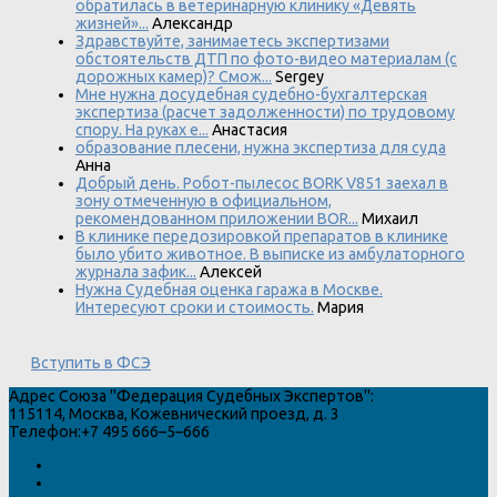
обратилась в ветеринарную клинику «Девять
жизней»...
Александр
Здравствуйте, занимаетесь экспертизами
обстоятельств ДТП по фото-видео материалам (с
дорожных камер)? Смож...
Sergey
Мне нужна досудебная судебно-бухгалтерская
экспертиза (расчет задолженности) по трудовому
спору. На руках е...
Анастасия
образование плесени, нужна экспертиза для суда
Анна
Добрый день. Робот-пылесос BORK V851 заехал в
зону отмеченную в официальном,
рекомендованном приложении BOR...
Михаил
В клинике передозировкой препаратов в клинике
было убито животное. В выписке из амбулаторного
журнала зафик...
Алексей
Нужна Судебная оценка гаража в Москве.
Интересуют сроки и стоимость.
Мария
Вступить в ФСЭ
Адрес
Союза "Федерация Судебных Экспертов"
:
115114
,
Москва
,
Кожевнический проезд, д. 3
Телефон:
+7 495 666–5–666