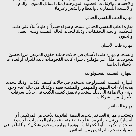
والأجسام ، والإثباتات العضوية البيولوجية ( مثل السائل المنوي ، والدم ،
والأنسجة الليمفاوية ، والعظام والشعر وغيرها).
مهارة الطب النفسي الجنائي:
مهارة الطب النفسي الجنائي تستخدم سواء قسراً أو طوعاً بناءً على طلب
المحكمة أو لجنة التحقيقات ، وذلك لتحديد الحالة النفسية ومدى العقل
والجنون.
مهارة طب الأسنان:
و تستخدم مهارة طب الأسنان في حالات حماية حقوق المريض من الخضوع
لفحوصات أطباء غير مؤهلين ، سواء كانت الفحوصات تابعة للدولة أو لعيادات
الأسنان الخاصة.
المهارة النفسية الفسيولوجية:
المهارة النفسية الفسيولوجية تستخدم في حالات كشف الكذب ، وذلك لتحديد
صحة إدلاءات الشهود والمتهمين والمشتبه فيهم ، وكذلك في حالة عدم وجود
أدلة ، وبالإضافة الى ذلك يستخدم تحقيق كشف الكذب في حالات سرقات
الأموال من الشركات.
مهارة العقاقير:
وتستخدم مهارة العقاقير لتحديد الصفة القانونية للأشخاص المرتكبين أو
المشاركين في جرائم مدنية أو جنائية متعلقة بإدمان المخدرات ، أو سوء
استخدام الأدوية ، أو الكحوليات ، وهذه المهارة تستخدم بشكل كبير للطعن في
عمليات سحب التراخيص من السائقين.