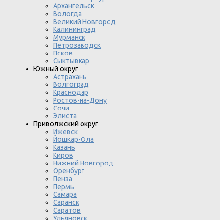
Архангельск
Вологда
Великий Новгород
Калининград
Мурманск
Петрозаводск
Псков
Сыктывкар
Южный округ
Астрахань
Волгоград
Краснодар
Ростов-на-Дону
Сочи
Элиста
Приволжский округ
Ижевск
Йошкар-Ола
Казань
Киров
Нижний Новгород
Оренбург
Пенза
Пермь
Самара
Саранск
Саратов
Ульяновск