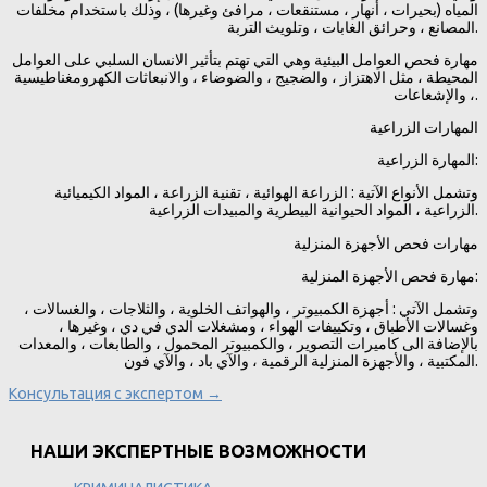
المياه (بحيرات ، أنهار ، مستنقعات ، مرافئ وغيرها) ، وذلك باستخدام مخلفات
المصانع ، وحرائق الغابات ، وتلويث التربة.
مهارة فحص العوامل البيئية وهي التي تهتم بتأثير الانسان السلبي على العوامل
المحيطة ، مثل الاهتزاز ، والضجيج ، والضوضاء ، والانبعاثات الكهرومغناطيسية
، والإشعاعات.
المهارات الزراعية
المهارة الزراعية:
وتشمل الأنواع الآتية : الزراعة الهوائية ، تقنية الزراعة ، المواد الكيميائية
الزراعية ، المواد الحيوانية البيطرية والمبيدات الزراعية.
مهارات فحص الأجهزة المنزلية
مهارة فحص الأجهزة المنزلية:
وتشمل الآتي : أجهزة الكمبيوتر ، والهواتف الخلوية ، والثلاجات ، والغسالات ،
وغسالات الأطباق ، وتكييفات الهواء ، ومشغلات الدي في دي ، وغيرها ،
بالإضافة الى كاميرات التصوير ، والكمبيوتر المحمول ، والطابعات ، والمعدات
المكتبية ، والأجهزة المنزلية الرقمية ، والآي باد ، والآي فون.
Консультация с экспертом →
НАШИ ЭКСПЕРТНЫЕ ВОЗМОЖНОСТИ