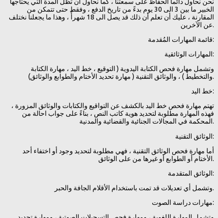
نحن نحاول دائماً الحفاظ على سمعتنا ، كما نحاول أن تظل المدة التي يحتاجها
الخبير ما بين 3 الى 30 يوم بدءً من تاريخ الدفع ، وفقط حتى تتمكن من
المقارنة ، عليك أن تعلم أن ذلك قد يصل الى 18 شهرأً ، وهذا ما يجعلنا نختلف
عن الآخرين.
قائمة المهارات المُقدمة:
المهارات الوثائقية:
وتشمل مهارة فحص الكتابة اليدوية ( التوقيع ، خط اليد ، مهارة الكتابة
والتخطيط ) ، والوثائق التقنية ( مهارة تحديد الأختام والطوابع والوثائق).
خط اليد:
تهتم مهارة فحص خط اليد بالكشف عن التواقيع والكتابات والوثائق المزورة ،
فهذه المهارة مطلوبة لتحديد هوية كاتب النص ، بناءً على جواب احالة من
المحكمة في المجالات الجنائية والقضائية والمدنية.
الوثائق التقنية:
أما مهارة فحص الوثائق التقنية ، فهي مطلوبة لتحديد وجود أو اختفاء أحد
الأختام أو الطوابع أو غيرها من على الوثائق.
الوثائق المتقدمة:
وتشمل أي تعديلات قد تمت باستخدام الأقلام الجافة والحبر.
مهارات دراسة الصوت:
وتشمل المهارة اللغوية ، ومهارة فحص التسجيلات الصوتية ، ومهارة تحديد