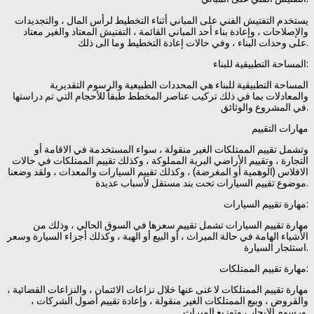
يستخدم التفتيش الفني على المباني أثناء التخطيط لرأس المال ، والتجديدات
والإصلاحات ، وإعادة بناء أحد المباني القائمة ، التفتيش المعتاد والغير معتاد
على وحدات البناء ، وفي حالات إعادة التخطيط وما الى ذلك.
المساحة التطبيقية للبناء:
المساحة التطبيقية للبناء هي المحددات الطبيعية والرسوم التقديرية
والمعادلات بما في ذلك تركيب عناصر المخطط طبقاً للأحجام التي تم دراستها
في المشروع والوثائق.
مهارات التقييم
وتشمل تقييم الممتلكات الغير منقولة ، سواء المستخدمة في الاقامة أو
التجارة ، وتقييم الأراضي البرية المملوكة ، وكذلك تقييم الممتلكات في حالات
الافلاس (الوهمية أو المغرضة) ، وكذلك تقييم السيارات والمعدات ، ولقد وضعنا
موضوع تقييم السيارات تحت بند مستقل لأسباب عديدة.
مهارة تقييم السيارات:
مهارة تقييم السيارات تشمل تقييم سعرها في السوق الحالي ، وذلك من
الأشياء الهامة في حالة الميراث ، أو البيع أو الهبة ، وكذلك أجزاء السيارة وسعر
استئجار السيارة.
مهارة تقييم الممتلكات:
مهارة تقييم الممتلكات لا غنى عنها خلال نزاعات الائتمان ، والنزاعات القضائية ،
والقروض ، وبيع الممتلكات الغير منقولة ، وإعادة تقييم أصول الشركات ،
ورسوم الايجار ، وتوزيع الميراث.