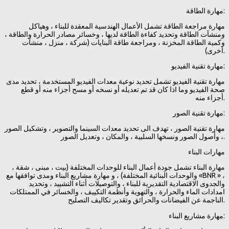
مهارة الطاقة:
مهارة مراجعة الطاقة تشمل الأعمال الهندسية المعقدة للبناء ، وهياكل
ومنشآت الطاقة وتحديد كفاءة الطاقة لديها ، وخسائر مصادر الحرارة والطاقة ،
وكمية الطاقة المخزنة ، ومراجعة طاقة البنايات (شركة ، منزل ، منشآت
أخرى).
مهارة تقنية الفيديو:
مهارة تقنية الفيديو تشمل تحديد نوعية معدات الفيديو المستخدمة ، تحديد مدى
صحة الفيديو وما اذا كان قد تم تعديله أو نسخه أو مسح أجزاء منه أو قطع
أجزاء منه.
مهارة تقنية الصور:
مهارة تقنية الصور ، تهدف الى تحديد معدات السينما والتصوير ، وتشكيل الصور
، وأصول الصور ونسخها السلبية ، والمكان ، وتعديل الصور.
مهارات البناء
مهارة البناء تشمل جودة أعمال البناء للوحدات المختلفة (بيت ، مبنى ، شقة ،
والوحدات البنائية المختلفة) ، و مهارة مشاريع البناء ومدى توافقها مع «BNR » ،
والجدوى الاقتصادية التقديرية للبناء ، والتوصيلات أثناء التشييد ، وتحديد
امدادات الماء والحرارة ، والتهوية وأنظمة التكييف ، والخسائر في الممتلكات
الناجمة عن الفيضانات والحرائق وتقدير تكاليف التصليح.
مهارة مشاريع البناء: