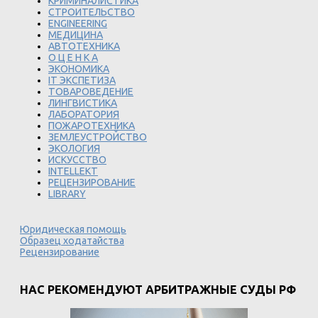
КРИМИНАЛИСТИКА
СТРОИТЕЛЬСТВО
ENGINEERING
МЕДИЦИНА
АВТОТЕХНИКА
О Ц Е Н К А
ЭКОНОМИКА
IT ЭКСПЕТИЗА
ТОВАРОВЕДЕНИЕ
ЛИНГВИСТИКА
ЛАБОРАТОРИЯ
ПОЖАРОТЕХНИКА
ЗЕМЛЕУСТРОЙСТВО
ЭКОЛОГИЯ
ИСКУССТВО
INTELLEKT
РЕЦЕНЗИРОВАНИЕ
LIBRARY
Юридическая помощь
Образец ходатайства
Рецензирование
НАС РЕКОМЕНДУЮТ АРБИТРАЖНЫЕ СУДЫ РФ