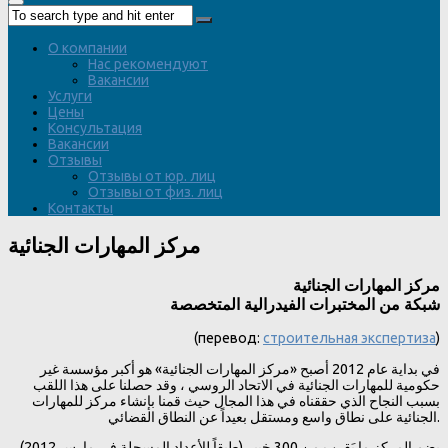
О компании
Нас рекомендуют
Вакансии
Услуги
Цены
Консультация
Вакансии
Отзывы
Отзывы от юр. лиц
Отзывы от физ. лиц
Контакты
مركز المهارات الجنائية
مركز المهارات الجنائية
شبكة من المختبرات الفيدرالية المتخصصة
(перевод:
строительная экспертиза
)
في بداية عام 2012 أصبح «مركز المهارات الجنائية» هو أكبر مؤسسة غير
حكومية للمهارات الجنائية في الاتحاد الروسي ، وقد حصلنا على هذا اللقب
بسبب النجاح الذي حققناه في هذا المجال حيث قمنا بإنشاء مركز للمهارات
الجنائية على نطاق واسع ومستقل بعيداً عن النطاق القضائي.
يضم المركز ما يَقرب من 300 خبير (طبقاً للأعداد المسجلة في مارس 2012) ،