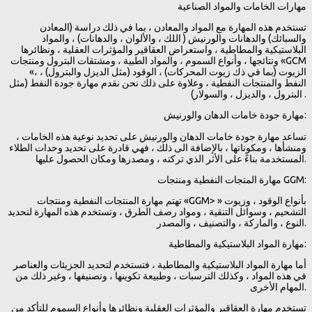
مهارات الخامات والمواد الصناعية
تستخدم هذه المهارة مع المواد والمعادن ، بما في ذلك دراسة (المعادن
والسبائك) والدهانات والورنيش ( اللك ، والألوان ، والدهانات) ، والمواد
البلاستيكية والمطاطية ، واستعراض العقاقير والمؤثرات العقلية ، ونظائرها
ونتائجها ، وأنواع السموم ، والمواد الطبية ، ومشتقات البترول ومنتجات «GCM
«، الزيوت (بما في ذك زيوت المحركات) ، الوقود (مثل الديزل والبترول) ،
النفط والمنتجات النفطية ، وعلاوة على ذلك نحن نقدم مهارة جودة النفط (مثل
البترول ، والديزل ، والسولار) .
مهارة جودة خامات الدهان والورنيش:
تساعد مهارة جودة خامات الدهان والورنيش على تحديد نوعية هذه الخامات ،
ومنشأها ، ومكوناتها ، بالإضافة الى ذلك ، فهي قادرة على تحديد وحدات الطلاء
المستخدمة بناءً على الأثر الذي تركته ، ومصدرها ومكان الحصول عليها.
مهارة المتجات النفطية ومنتجات GGM:
تهتم مهارة المنتجات النفطية ومنتجات «GGM> » بأنواع الوقود ، وزيوت
التشحيم ، وسوائل التنقية ، ومواد رصف الطرق ، وتستخدم هذه المهارة لتحديد
النوع ، والماركة ، والتصنيف ، والمصدر.
مهارة المواد البلاستيكية والمطاطية:
أما مهارة المواد البلاستيكية والمطاطية ، فتستخدم لتحديد الجزيئات والعناصر
في هذه المواد ، وكذلك الترسبات ، وطبيعة تكوينها ، وتصنيفها ، وغير ذلك من
المهام الأخرى.
تستخدم مهارة العقاقير والمؤثرات العقلية ونظائرها وأنواع السموم للتأكد من