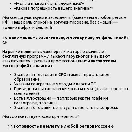
«Мог ли плагиат быть случайным?»
«Какова погрешность вашего анализа?»
Мы всегда участвуем в заседаниях (выезжаем в любой регион
РФ) . Наша речь спокойна, аргументирована, без эмоций —
только цифры и факты. 📊
16.
Как отличить качественную экспертизу от фальшивой?
🧐
На рынке появились «эксперты», которые скачивают
бесплатную программу, тыкают пару кнопок и выдают
«заключение». Признаки профессиональной
экспертизы
фотографий на плагиат
:
Эксперт аттестован в СРО и имеет профильное
образование.
Указаны конкретные методы и версии ПО.
Приведены статистические показатели (p-value, процент
совпадения) .
Есть иллюстрации — тепловые карты, графики
гистограмм, таблицы.
Эксперт готов явиться в суд и отвечать на вопросы.
Мы соответствуем всем критериям. ✅
Готовность к вылету в любой регион России
✈️