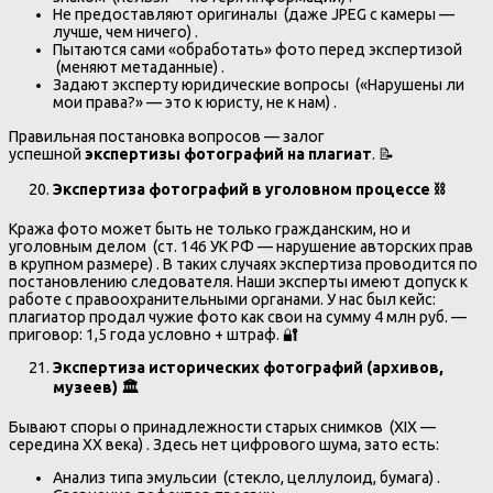
Не предоставляют оригиналы (даже JPEG с камеры —
лучше, чем ничего) .
Пытаются сами «обработать» фото перед экспертизой
(меняют метаданные) .
Задают эксперту юридические вопросы («Нарушены ли
мои права?» — это к юристу, не к нам) .
Правильная постановка вопросов — залог
успешной
экспертизы фотографий на плагиат
. 📝
Экспертиза фотографий в уголовном процессе
⛓️
Кража фото может быть не только гражданским, но и
уголовным делом (ст. 146 УК РФ — нарушение авторских прав
в крупном размере) . В таких случаях экспертиза проводится по
постановлению следователя. Наши эксперты имеют допуск к
работе с правоохранительными органами. У нас был кейс:
плагиатор продал чужие фото как свои на сумму 4 млн руб. —
приговор: 1,5 года условно + штраф. 🔐
Экспертиза исторических фотографий (архивов,
музеев)
🏛
Бывают споры о принадлежности старых снимков (XIX —
середина XX века) . Здесь нет цифрового шума, зато есть:
Анализ типа эмульсии (стекло, целлулоид, бумага) .