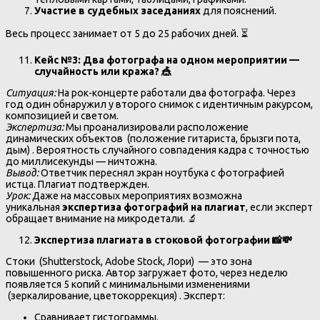
Участие в судебных заседаниях
для пояснений.
Весь процесс занимает от 5 до 25 рабочих дней. ⏳
Кейс №3: Два фотографа на одном мероприятии —
случайность или кража?
🎪
Ситуация:
На рок-концерте работали два фотографа. Через
год один обнаружил у второго снимок с идентичным ракурсом,
композицией и светом.
Экспертиза:
Мы проанализировали расположение
динамических объектов (положение гитариста, брызги пота,
дым) . Вероятность случайного совпадения кадра с точностью
до миллисекунды — ничтожна.
Вывод:
Ответчик переснял экран ноутбука с фотографией
истца. Плагиат подтвержден.
Урок:
Даже на массовых мероприятиях возможна
уникальная
экспертиза фотографий на плагиат
, если эксперт
обращает внимание на микродетали. 🔬
Экспертиза плагиата в стоковой фотографии
📸💸
Стоки (Shutterstock, Adobe Stock, Лори) — это зона
повышенного риска. Автор загружает фото, через неделю
появляется 5 копий с минимальными изменениями
(зеркалирование, цветокоррекция) . Эксперт:
Сравнивает гистограммы.