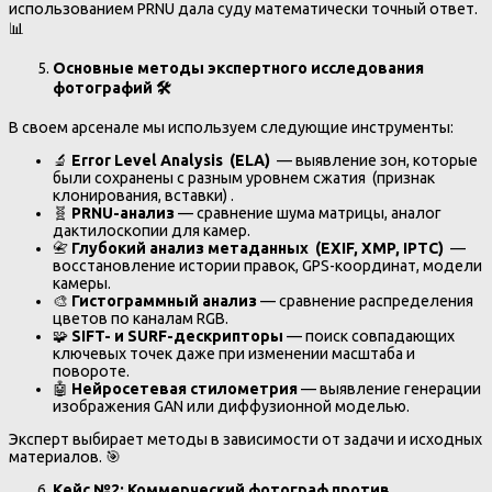
использованием PRNU дала суду математически точный ответ.
📊
Основные методы экспертного исследования
фотографий
🛠
В своем арсенале мы используем следующие инструменты:
🔬
Error Level Analysis (ELA)
— выявление зон, которые
были сохранены с разным уровнем сжатия (признак
клонирования, вставки) .
🧬
PRNU-анализ
— сравнение шума матрицы, аналог
дактилоскопии для камер.
📇
Глубокий анализ метаданных (EXIF, XMP, IPTC)
—
восстановление истории правок, GPS-координат, модели
камеры.
🎨
Гистограммный анализ
— сравнение распределения
цветов по каналам RGB.
🧩
SIFT- и SURF-дескрипторы
— поиск совпадающих
ключевых точек даже при изменении масштаба и
повороте.
🤖
Нейросетевая стилометрия
— выявление генерации
изображения GAN или диффузионной моделью.
Эксперт выбирает методы в зависимости от задачи и исходных
материалов. 🎯
Кейс №2: Коммерческий фотограф против