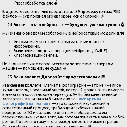
(постобработка, слои) .
В одном деле ответчик предоставил 39 промежуточных PSD-
файлов — суд признал его автором. Иск отклонен. 🎉
Экспертиза и нейросети — будущее уже наступило
🤖
Мы активно внедряем собственные нейросетевые модели для:
Автоматического поиска плагиата в миллионах
изображений.
Выявления следов генерации (Midjourney, Dall-E) .
Кластеризации стилей.
Но окончательное слово всегда за человеком-экспертом.
Машина — помощник, не судья. ⚙️
Заключение: Доверяйте профессионалам
🏁
Уважаемые коллеги! Плагиат в фотографии — это не «мелкое
хулиганство», а реальный ущерб, который может быть измерен
в деньгах и восстановлен через суд. 🔑 Но без качественной
экспертизы ваши шансы близки к нулю.
Экспертиза
фотографий на плагиат
— это сложный, наукоемкий и
ответственный процесс, требующий глубоких знаний,
передового ПО и большого опыта. Мы обладаем всем
перечисленным. Более того, мы готовы приехать к вам в любой
регион России, потому что справедливость не имеет границ.
Обращайтесь — и ваш труд будет защищен. 🟩