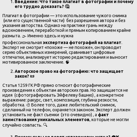
Введение: Что такое плагиат в фотографии и почему
его трудно доказать?
🤔
Плагиат в фотографии — это использование чужого снимка
(или его существенной части) без разрешения автора и без
указания авторства. Однако на практике грань между
вдохновением, переработкой и прямым копированием крайне
размыта. 🌫️ Именно здесь и нужна
профессиональная
экспертиза фотографий на плагиат
.
Эксперт не смотрит «похоже — не похоже», он проводит
серию объективных измерений, сравнивает цифровые
отпечатки, анализирует историю редактирования и выносит
мотивированное заключение. 🧠
Авторское право на фотографию: что защищает
закон?
📜
Статья 1259 ГК РФ прямо относит фотографические
произведения к объектам авторских прав. Но защищается не
идея (сфотографировать Эйфелеву башню) , а конкретное
выражение: ракурс, свет, композиция, глубина резкости,
обработка. 🎨 Более того, даже любительский снимок,
сделанный на телефон, охраняется законом. Эксперт должен
установить не факт съемки (это очевидно) , а
факт
заимствования уникальных элементов
, которые не могли
случайно совпасть. 🔍
Почему суды не верят «глазомеру» истца?
👁
❌