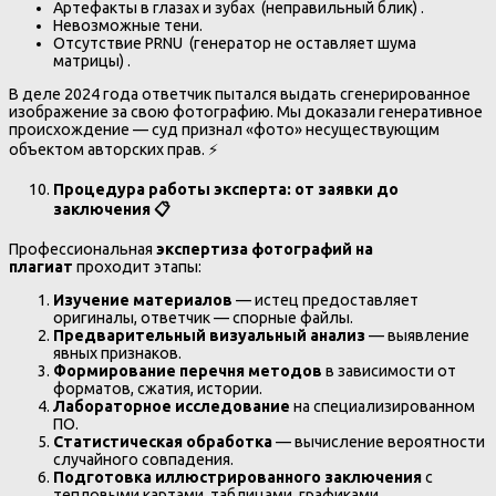
Артефакты в глазах и зубах (неправильный блик) .
Невозможные тени.
Отсутствие PRNU (генератор не оставляет шума
матрицы) .
В деле 2024 года ответчик пытался выдать сгенерированное
изображение за свою фотографию. Мы доказали генеративное
происхождение — суд признал «фото» несуществующим
объектом авторских прав. ⚡
Процедура работы эксперта: от заявки до
заключения
📋
Профессиональная
экспертиза фотографий на
плагиат
проходит этапы:
Изучение материалов
— истец предоставляет
оригиналы, ответчик — спорные файлы.
Предварительный визуальный анализ
— выявление
явных признаков.
Формирование перечня методов
в зависимости от
форматов, сжатия, истории.
Лабораторное исследование
на специализированном
ПО.
Статистическая обработка
— вычисление вероятности
случайного совпадения.
Подготовка иллюстрированного заключения
с
тепловыми картами, таблицами, графиками.