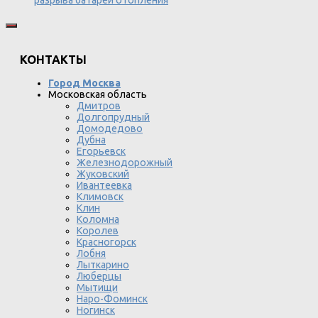
разрыва батарей отопления
КОНТАКТЫ
Город Москва
Московская область
Дмитров
Долгопрудный
Домодедово
Дубна
Егорьевск
Железнодорожный
Жуковский
Ивантеевка
Климовск
Клин
Коломна
Королев
Красногорск
Лобня
Лыткарино
Люберцы
Мытищи
Наро-Фоминск
Ногинск