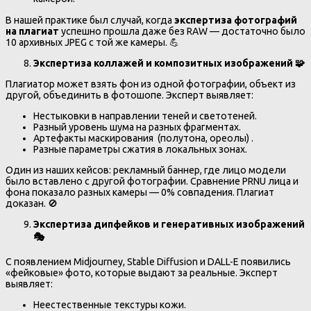
В нашей практике был случай, когда
экспертиза фотографий
на плагиат
успешно прошла даже без RAW — достаточно было
10 архивных JPEG с той же камеры. 💪
Экспертиза коллажей и композитных изображений
🧩
Плагиатор может взять фон из одной фотографии, объект из
другой, объединить в фотошопе. Эксперт выявляет:
Нестыковки в направлении теней и светотеней.
Разный уровень шума на разных фрагментах.
Артефакты маскирования (полутона, ореолы) .
Разные параметры сжатия в локальных зонах.
Один из наших кейсов: рекламный баннер, где лицо модели
было вставлено с другой фотографии. Сравнение PRNU лица и
фона показало разных камеры — 0% совпадения. Плагиат
доказан. 🚫
Экспертиза дипфейков и генеративных изображений
🎭
С появлением Midjourney, Stable Diffusion и DALL-E появились
«фейковые» фото, которые выдают за реальные. Эксперт
выявляет:
Неестественные текстуры кожи.