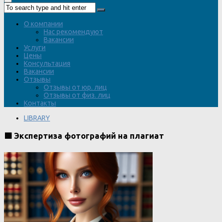
О компании
Нас рекомендуют
Вакансии
Услуги
Цены
Консультация
Вакансии
Отзывы
Отзывы от юр. лиц
Отзывы от физ. лиц
Контакты
LIBRARY
🟩 Экспертиза фотографий на плагиат