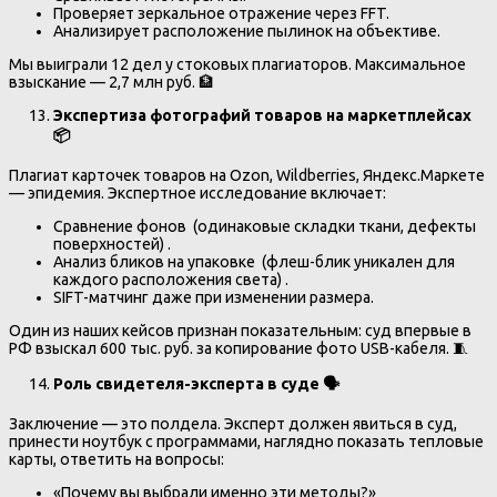
Проверяет зеркальное отражение через FFT.
Анализирует расположение пылинок на объективе.
Мы выиграли 12 дел у стоковых плагиаторов. Максимальное
взыскание — 2,7 млн руб. 🏦
Экспертиза фотографий товаров на маркетплейсах
📦
Плагиат карточек товаров на Ozon, Wildberries, Яндекс.Маркете
— эпидемия. Экспертное исследование включает:
Сравнение фонов (одинаковые складки ткани, дефекты
поверхностей) .
Анализ бликов на упаковке (флеш-блик уникален для
каждого расположения света) .
SIFT-матчинг даже при изменении размера.
Один из наших кейсов признан показательным: суд впервые в
РФ взыскал 600 тыс. руб. за копирование фото USB-кабеля. 🧵
Роль свидетеля-эксперта в суде
🗣
Заключение — это полдела. Эксперт должен явиться в суд,
принести ноутбук с программами, наглядно показать тепловые
карты, ответить на вопросы:
«Почему вы выбрали именно эти методы?»