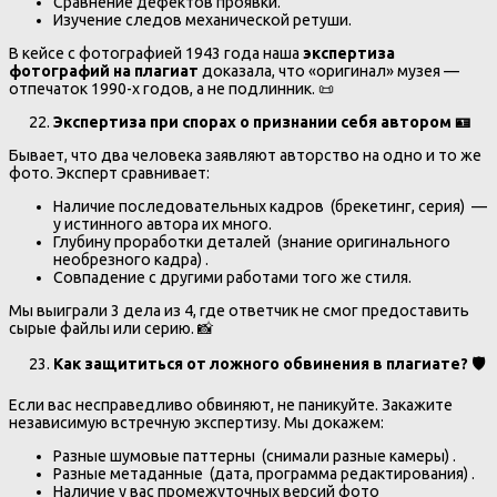
Сравнение дефектов проявки.
Изучение следов механической ретуши.
В кейсе с фотографией 1943 года наша
экспертиза
фотографий на плагиат
доказала, что «оригинал» музея —
отпечаток 1990-х годов, а не подлинник. 📜
Экспертиза при спорах о признании себя автором 🪪
Бывает, что два человека заявляют авторство на одно и то же
фото. Эксперт сравнивает:
Наличие последовательных кадров (брекетинг, серия) —
у истинного автора их много.
Глубину проработки деталей (знание оригинального
необрезного кадра) .
Совпадение с другими работами того же стиля.
Мы выиграли 3 дела из 4, где ответчик не смог предоставить
сырые файлы или серию. 📸
Как защититься от ложного обвинения в плагиате?
🛡
Если вас несправедливо обвиняют, не паникуйте. Закажите
независимую встречную экспертизу. Мы докажем:
Разные шумовые паттерны (снимали разные камеры) .
Разные метаданные (дата, программа редактирования) .
Наличие у вас промежуточных версий фото