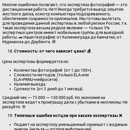
Многие ошибочно полагают, что экспертиза фотографий — это
дистанционная работа. Нет! Иногда требуется выезд: изъятие
жесткого диска, осмотр компьютера подозреваемого,
обеспечение сохранности оригиналов. Мы готовы вылетать
для проведения данной экспертизы в любой регион России, т.к.
такая экспертиза весьма редкое явление — только 5%
экспертных центров имеют мобильные группы для выездной
работы. 🚗 Наши география: от Калининграда до Камчатки, от
Мурманска до Дербента. 🧭
Стоимость: от чего зависит цена?
💰
Цена экспертизы формируется из:
Количества фотографий (от 1 до 100+) .
Сложности методов (только ELA или
ELA+PRNU+нейросети) .
Наличия выезда.
Срочности (от 3 дней до 1 месяца) .
Средний чек — 75 000 — 150 000 руб. Но экономия на
экспертизе ведет к проигрышу дела с убытками в миллионы. Не
рискуйте. 🎯
Типичные ошибки истцов при заказе экспертизы
❌
Подают на экспертизу уменьшенный скриншот с водяным
знаком (нельзя — потеря информации) .