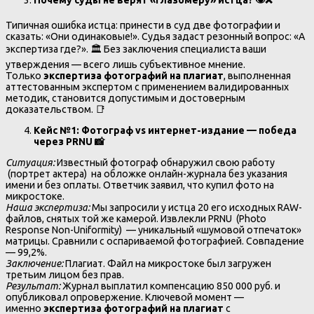
Типичная ошибка истца: принести в суд две фотографии и
сказать: «Они одинаковые!». Судья задаст резонный вопрос: «А
экспертиза где?». 🏛️ Без заключения специалиста ваши
утверждения — всего лишь субъективное мнение.
Только
экспертиза фотографий на плагиат
, выполненная
аттестованным экспертом с применением валидированных
методик, становится допустимым и достоверным
доказательством. 📑
Кейс №1: Фотограф vs интернет-издание — победа
через PRNU
📸
Ситуация:
Известный фотограф обнаружил свою работу
(портрет актера) на обложке онлайн-журнала без указания
имени и без оплаты. Ответчик заявил, что купил фото на
микростоке.
Наша экспертиза:
Мы запросили у истца 20 его исходных RAW-
файлов, снятых той же камерой. Извлекли PRNU (Photo
Response Non-Uniformity) — уникальный «шумовой отпечаток»
матрицы. Сравнили с оспариваемой фотографией. Совпадение
— 99,2%.
Заключение:
Плагиат. Файл на микростоке был загружен
третьим лицом без прав.
Результат:
Журнал выплатил компенсацию 850 000 руб. и
опубликовал опровержение. Ключевой момент —
именно
экспертиза фотографий на плагиат
с