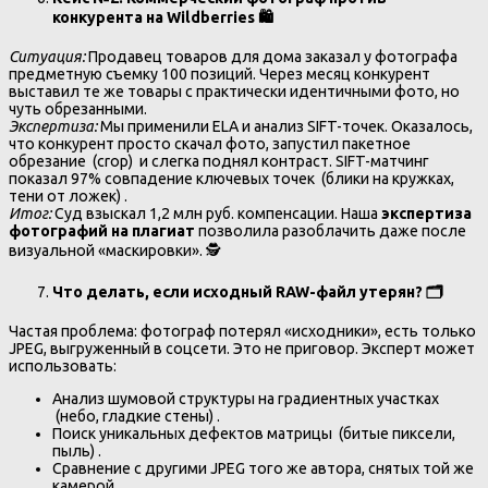
конкурента на Wildberries
🛍
Ситуация:
Продавец товаров для дома заказал у фотографа
предметную съемку 100 позиций. Через месяц конкурент
выставил те же товары с практически идентичными фото, но
чуть обрезанными.
Экспертиза:
Мы применили ELA и анализ SIFT-точек. Оказалось,
что конкурент просто скачал фото, запустил пакетное
обрезание (crop) и слегка поднял контраст. SIFT-матчинг
показал 97% совпадение ключевых точек (блики на кружках,
тени от ложек) .
Итог:
Суд взыскал 1,2 млн руб. компенсации. Наша
экспертиза
фотографий на плагиат
позволила разоблачить даже после
визуальной «маскировки». 🕵️
Что делать, если исходный RAW-файл утерян?
🗂
Частая проблема: фотограф потерял «исходники», есть только
JPEG, выгруженный в соцсети. Это не приговор. Эксперт может
использовать:
Анализ шумовой структуры на градиентных участках
(небо, гладкие стены) .
Поиск уникальных дефектов матрицы (битые пиксели,
пыль) .
Сравнение с другими JPEG того же автора, снятых той же
камерой.