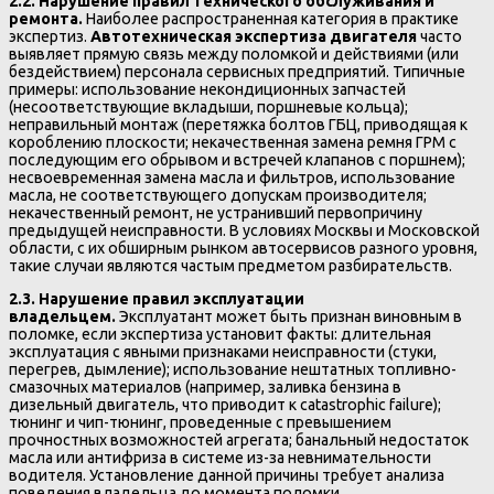
2.2. Нарушение правил технического обслуживания и
ремонта.
Наиболее распространенная категория в практике
экспертиз.
Автотехническая экспертиза двигателя
часто
выявляет прямую связь между поломкой и действиями (или
бездействием) персонала сервисных предприятий. Типичные
примеры: использование некондиционных запчастей
(несоответствующие вкладыши, поршневые кольца);
неправильный монтаж (перетяжка болтов ГБЦ, приводящая к
короблению плоскости; некачественная замена ремня ГРМ с
последующим его обрывом и встречей клапанов с поршнем);
несвоевременная замена масла и фильтров, использование
масла, не соответствующего допускам производителя;
некачественный ремонт, не устранивший первопричину
предыдущей неисправности. В условиях Москвы и Московской
области, с их обширным рынком автосервисов разного уровня,
такие случаи являются частым предметом разбирательств.
2.3. Нарушение правил эксплуатации
владельцем.
Эксплуатант может быть признан виновным в
поломке, если экспертиза установит факты: длительная
эксплуатация с явными признаками неисправности (стуки,
перегрев, дымление); использование нештатных топливно-
смазочных материалов (например, заливка бензина в
дизельный двигатель, что приводит к catastrophic failure);
тюнинг и чип-тюнинг, проведенные с превышением
прочностных возможностей агрегата; банальный недостаток
масла или антифриза в системе из-за невнимательности
водителя. Установление данной причины требует анализа
поведения владельца до момента поломки.