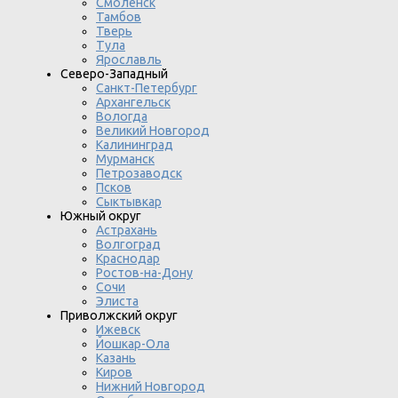
Смоленск
Тамбов
Тверь
Тула
Ярославль
Северо-Западный
Санкт-Петербург
Архангельск
Вологда
Великий Новгород
Калининград
Мурманск
Петрозаводск
Псков
Сыктывкар
Южный округ
Астрахань
Волгоград
Краснодар
Ростов-на-Дону
Сочи
Элиста
Приволжский округ
Ижевск
Йошкар-Ола
Казань
Киров
Нижний Новгород