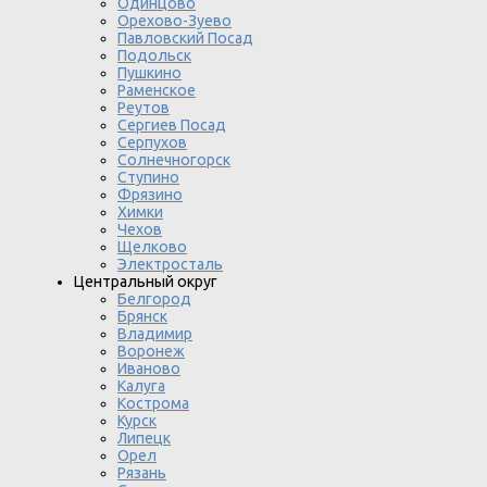
Одинцово
Орехово-Зуево
Павловский Посад
Подольск
Пушкино
Раменское
Реутов
Сергиев Посад
Серпухов
Солнечногорск
Ступино
Фрязино
Химки
Чехов
Щелково
Электросталь
Центральный округ
Белгород
Брянск
Владимир
Воронеж
Иваново
Калуга
Кострома
Курск
Липецк
Орел
Рязань