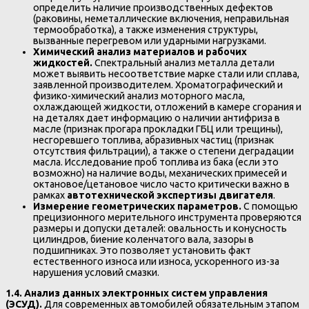
определить наличие производственных дефектов
(раковины, неметаллические включения, неправильная
термообработка), а также изменения структуры,
вызванные перегревом или ударными нагрузками.
Химический анализ материалов и рабочих
жидкостей.
Спектральный анализ металла детали
может выявить несоответствие марке стали или сплава,
заявленной производителем. Хроматографический и
физико-химический анализ моторного масла,
охлаждающей жидкости, отложений в камере сгорания и
на деталях дает информацию о наличии антифриза в
масле (признак прогара прокладки ГБЦ или трещины),
несгоревшего топлива, абразивных частиц (признак
отсутствия фильтрации), а также о степени деградации
масла. Исследование проб топлива из бака (если это
возможно) на наличие воды, механических примесей и
октановое/цетановое число часто критически важно в
рамках
автотехнической экспертизы двигателя
.
Измерение геометрических параметров.
С помощью
прецизионного мерительного инструмента проверяются
размеры и допуски деталей: овальность и конусность
цилиндров, биение коленчатого вала, зазоры в
подшипниках. Это позволяет установить факт
естественного износа или износа, ускоренного из-за
нарушения условий смазки.
1.4. Анализ данных электронных систем управления
(ЭСУД).
Для современных автомобилей обязательным этапом