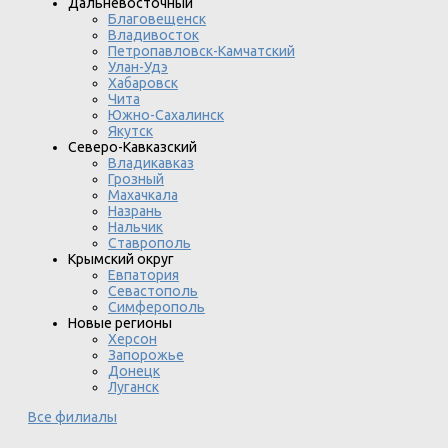
Дальневосточный
Благовещенск
Владивосток
Петропавловск-Камчатский
Улан-Удэ
Хабаровск
Чита
Южно-Сахалинск
Якутск
Северо-Кавказский
Владикавказ
Грозный
Махачкала
Назрань
Нальчик
Ставрополь
Крымский округ
Евпатория
Севастополь
Симферополь
Новые регионы
Херсон
Запорожье
Донецк
Луганск
Все филиалы