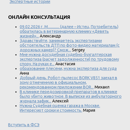
Экспертные истории
ОНЛАЙН КОНСУЛЬТАЦИЯ
09.02.2026 г. М............. (далее – Истец, Потребитель)
обратилась в ветеринарную клинику «Девять
жизней»...
Александр
Здравствуйте, занимаетесь экспертизами
обстоятельств ДТП по фото-видео материалам (с
дорожных камер)? Смож...
Sergey
Мне нужна досудебная судебно-бухгалтерская
экспертиза (расчет задолженности) по трудовому
спору. На руках е...
Анастасия
образование плесени, нужна экспертиза для суда
Анна
Добрый день. Робот-пылесос BORK V851 заехал в
зону отмеченную в официальном,
рекомендованном приложении BOR...
Михаил
В клинике передозировкой препаратов в клинике
было убито животное. В выписке из амбулаторного
журнала зафик...
Алексей
Нужна Судебная оценка гаража в Москве.
Интересуют сроки и стоимость.
Мария
Вступить в ФСЭ