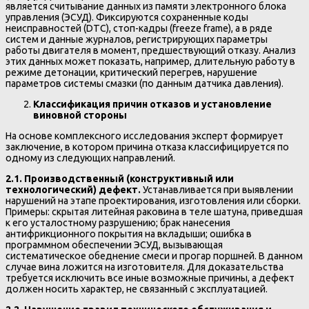
является считывание данных из памяти электронного блока
управления (ЭСУД). Фиксируются сохраненные коды
неисправностей (DTC), стоп-кадры (freeze frame), а в ряде
систем и данные журналов, регистрирующих параметры
работы двигателя в момент, предшествующий отказу. Анализ
этих данных может показать, например, длительную работу в
режиме детонации, критический перегрев, нарушение
параметров системы смазки (по данным датчика давления).
Классификация причин отказов и установление
виновной стороны
На основе комплексного исследования эксперт формирует
заключение, в котором причина отказа классифицируется по
одному из следующих направлений.
2.1. Производственный (конструктивный или
технологический) дефект.
Устанавливается при выявлении
нарушений на этапе проектирования, изготовления или сборки.
Примеры: скрытая литейная раковина в теле шатуна, приведшая
к его усталостному разрушению; брак нанесения
антифрикционного покрытия на вкладыши; ошибка в
программном обеспечении ЭСУД, вызывающая
систематическое обеднение смеси и прогар поршней. В данном
случае вина ложится на изготовителя. Для доказательства
требуется исключить все иные возможные причины, а дефект
должен носить характер, не связанный с эксплуатацией.