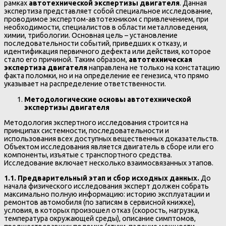
рамках
автотехнической экспертизы двигателя
. Данная
экспертиза представляет собой специальное исследование,
проводимое экспертом-автотехником с привлечением, при
необходимости, специалистов в области металловедения,
химии, трибологии. Основная цель – установление
последовательности событий, приведших к отказу, и
идентификация первичного дефекта или действия, которое
стало его причиной. Таким образом,
автотехническая
экспертиза двигателя
направлена не только на констатацию
факта поломки, но и на определение ее генезиса, что прямо
указывает на распределение ответственности.
Методологические основы автотехнической
экспертизы двигателя
Методология экспертного исследования строится на
принципах системности, последовательности и
использования всех доступных вещественных доказательств.
Объектом исследования является двигатель в сборе или его
компоненты, изъятые с транспортного средства.
Исследование включает несколько взаимосвязанных этапов.
1.1. Предварительный этап и сбор исходных данных.
До
начала физического исследования эксперт должен собрать
максимально полную информацию: историю эксплуатации и
ремонтов автомобиля (по записям в сервисной книжке),
условия, в которых произошел отказ (скорость, нагрузка,
температура окружающей среды), описание симптомов,