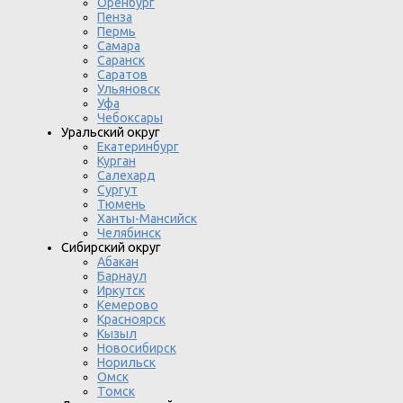
Оренбург
Пенза
Пермь
Самара
Саранск
Саратов
Ульяновск
Уфа
Чебоксары
Уральский округ
Екатеринбург
Курган
Салехард
Сургут
Тюмень
Ханты-Мансийск
Челябинск
Сибирский округ
Абакан
Барнаул
Иркутск
Кемерово
Красноярск
Кызыл
Новосибирск
Норильск
Омск
Томск