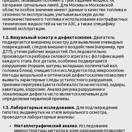
предшествовавших поломке (стуки, падение мощности,
загорание сигнальных ламп). Для Москвы и Московской
области особое значение имеют данные о качестве топлива и
сезонности эксплуатации, учитывая высокую долю
низкокачественного топлива и использование контрафактных
технических жидкостей на части АЗС, а также специфику
зимней эксплуатации.
1.2. Визуальный осмотр и дефектоскопия.
Двигатель
подвергается внешнему осмотру для выявления очевидных
повреждений, следов внешнего воздействия (например, при
ДТП), утечек рабочих жидкостей. Последовательно
производится разборка силового агрегата с фотофиксацией
каждого этапа. Все детали, особенно подвергшиеся
разрушению (поршни, шатуны, вкладыши, коленчатый вал,
головка блока), очищаются и исследуются под микроскопом.
Методы визуальной и оптической дефектоскопии позволяют
выявить характерные следы усталостного разрушения,
признаки перегрева (цвета побежалости на металле), задиры,
кавитацию, коррозию. Анализ рисунка разрушения и
локализации дефекта часто является ключевым для
определения первичной причины.
1.3. Лабораторные исследования.
Для подтверждения
гипотез, выдвинутых на этапе визуального осмотра,
проводятся лабораторные анализы:
Металлографический анализ.
Исследование
микроструктуры металла в зоне разрушения позволяет