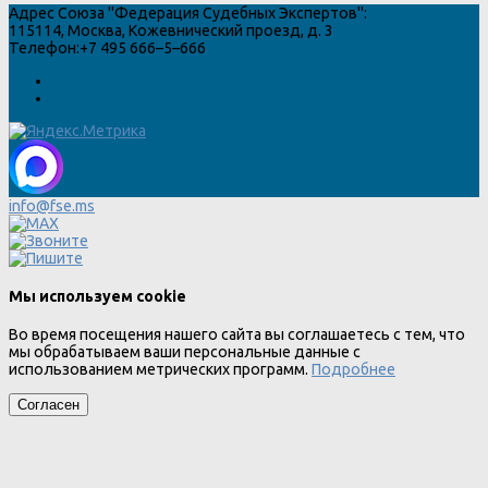
Адрес
Союза "Федерация Судебных Экспертов"
:
115114
,
Москва
,
Кожевнический проезд, д. 3
Телефон:
+7 495 666–5–666
info@fse.ms
Мы используем cookie
Во время посещения нашего сайта вы соглашаетесь с тем, что
мы обрабатываем ваши персональные данные с
использованием метрических программ.
Подробнее
Согласен