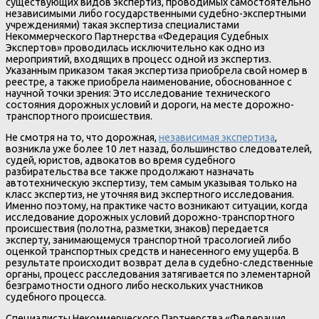
существующих видов экспертиз, проводимых самостоятельно
независимыми либо государственными судебно-экспертными
учреждениями) такая экспертиза специалистами
Некоммерческого Партнерства «Федерация Судебных
Экспертов» проводилась исключительно как одно из
мероприятий, входящих в процесс одной из экспертиз.
Указанным приказом такая экспертиза приобрела свой номер в
реестре, а также приобрела наименование, обоснованное с
научной точки зрения: Это исследование технического
состояния дорожных условий и дороги, на месте дорожно-
транспортного происшествия.
Не смотря на то, что дорожная,
независимая экспертиза
,
возникла уже более 10 лет назад, большинство следователей,
судей, юристов, адвокатов во время судебного
разбирательства все также продолжают назначать
автотехническую экспертизу, тем самым указывая только на
класс экспертиз, не уточняя вид экспертного исследования.
Именно поэтому, на практике часто возникают ситуации, когда
исследование дорожных условий дорожно-транспортного
происшествия (полотна, разметки, знаков) передается
эксперту, занимающемуся транспортной трасологией либо
оценкой транспортных средств и нанесенного ему ущерба. В
результате происходит возврат дела в судебно-следственные
органы, процесс расследования затягивается по элементарной
безграмотности одного либо нескольких участников
судебного процесса.
Специалисты Некоммерческого Партнерства «Федерация