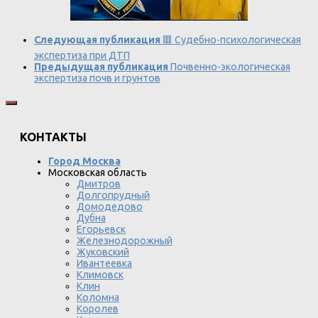
Следующая публикация
🟥 Судебно-психологическая
экспертиза при ДТП
Предыдущая публикация
Почвенно-экологическая
экспертиза почв и грунтов
КОНТАКТЫ
Город Москва
Московская область
Дмитров
Долгопрудный
Домодедово
Дубна
Егорьевск
Железнодорожный
Жуковский
Ивантеевка
Климовск
Клин
Коломна
Королев