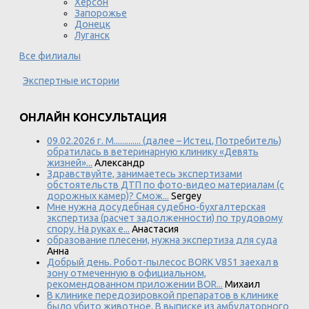
Херсон
Запорожье
Донецк
Луганск
Все филиалы
Экспертные истории
ОНЛАЙН КОНСУЛЬТАЦИЯ
09.02.2026 г. М............. (далее – Истец, Потребитель)
обратилась в ветеринарную клинику «Девять
жизней»...
Александр
Здравствуйте, занимаетесь экспертизами
обстоятельств ДТП по фото-видео материалам (с
дорожных камер)? Смож...
Sergey
Мне нужна досудебная судебно-бухгалтерская
экспертиза (расчет задолженности) по трудовому
спору. На руках е...
Анастасия
образование плесени, нужна экспертиза для суда
Анна
Добрый день. Робот-пылесос BORK V851 заехал в
зону отмеченную в официальном,
рекомендованном приложении BOR...
Михаил
В клинике передозировкой препаратов в клинике
было убито животное. В выписке из амбулаторного