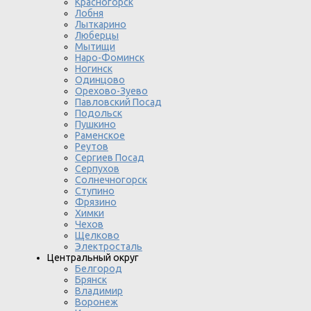
Красногорск
Лобня
Лыткарино
Люберцы
Мытищи
Наро-Фоминск
Ногинск
Одинцово
Орехово-Зуево
Павловский Посад
Подольск
Пушкино
Раменское
Реутов
Сергиев Посад
Серпухов
Солнечногорск
Ступино
Фрязино
Химки
Чехов
Щелково
Электросталь
Центральный округ
Белгород
Брянск
Владимир
Воронеж