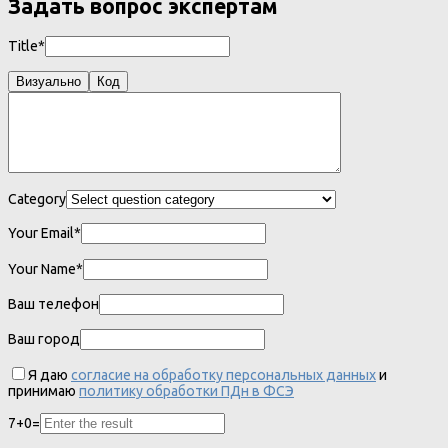
Задать вопрос экспертам
Title*
Визуально
Код
Category
Your Email*
Your Name*
Ваш телефон
Ваш город
Я даю
согласие на обработку персональных данных
и
принимаю
политику обработки ПДн в ФСЭ
7
+
0
=