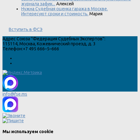
журнала зафик...
Алексей
Нужна Судебная оценка гаража в Москве.
Интересуют сроки и стоимость.
Мария
Вступить в ФСЭ
Адрес
Союза "Федерация Судебных Экспертов"
:
115114
,
Москва
,
Кожевнический проезд, д. 3
Телефон:
+7 495 666–5–666
info@fse.ms
Мы используем cookie