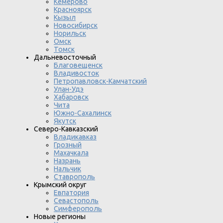
Кемерово
Красноярск
Кызыл
Новосибирск
Норильск
Омск
Томск
Дальневосточный
Благовещенск
Владивосток
Петропавловск-Камчатский
Улан-Удэ
Хабаровск
Чита
Южно-Сахалинск
Якутск
Северо-Кавказский
Владикавказ
Грозный
Махачкала
Назрань
Нальчик
Ставрополь
Крымский округ
Евпатория
Севастополь
Симферополь
Новые регионы