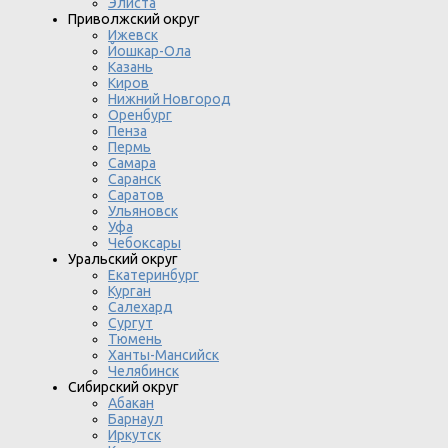
Элиста
Приволжский округ
Ижевск
Йошкар-Ола
Казань
Киров
Нижний Новгород
Оренбург
Пенза
Пермь
Самара
Саранск
Саратов
Ульяновск
Уфа
Чебоксары
Уральский округ
Екатеринбург
Курган
Салехард
Сургут
Тюмень
Ханты-Мансийск
Челябинск
Сибирский округ
Абакан
Барнаул
Иркутск