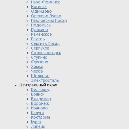
Наро-Фоминск
Ногинск
Одинцово
Орехово-Зуево
Павловский Посад
Подольск
Пушкино
Раменское
Реутов
Сергиев Посад
Серпухов
Солнечногорск
Ступино
Фрязино
Химки
Чехов
Щелково
Электросталь
Центральный округ
Белгород
Брянск
Владимир
Воронеж
Иваново
Калуга
Кострома
Курск
Липецк