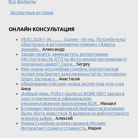
Все филиалы
Экспертные истории
ОНЛАЙН КОНСУЛЬТАЦИЯ
09.02.2026 г. М............. (далее – Истец, Потребитель)
обратилась в ветеринарную клинику «Девять
жизней»...
Александр
Здравствуйте, занимаетесь экспертизами
обстоятельств ДТП по фото-видео материалам (с
дорожных камер)? Смож...
Sergey
Мне нужна досудебная судебно-бухгалтерская
экспертиза (расчет задолженности) по трудовому
спору. На руках е...
Анастасия
образование плесени, нужна экспертиза для суда
Анна
Добрый день. Робот-пылесос BORK V851 заехал в
зону отмеченную в официальном,
рекомендованном приложении BOR...
Михаил
В клинике передозировкой препаратов в клинике
было убито животное. В выписке из амбулаторного
журнала зафик...
Алексей
Нужна Судебная оценка гаража в Москве.
Интересуют сроки и стоимость.
Мария