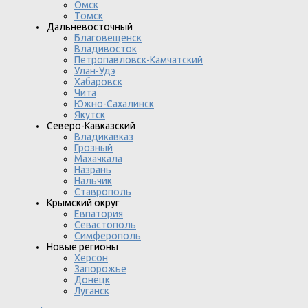
Омск
Томск
Дальневосточный
Благовещенск
Владивосток
Петропавловск-Камчатский
Улан-Удэ
Хабаровск
Чита
Южно-Сахалинск
Якутск
Северо-Кавказский
Владикавказ
Грозный
Махачкала
Назрань
Нальчик
Ставрополь
Крымский округ
Евпатория
Севастополь
Симферополь
Новые регионы
Херсон
Запорожье
Донецк
Луганск