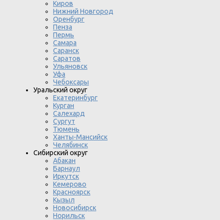
Киров
Нижний Новгород
Оренбург
Пенза
Пермь
Самара
Саранск
Саратов
Ульяновск
Уфа
Чебоксары
Уральский округ
Екатеринбург
Курган
Салехард
Сургут
Тюмень
Ханты-Мансийск
Челябинск
Сибирский округ
Абакан
Барнаул
Иркутск
Кемерово
Красноярск
Кызыл
Новосибирск
Норильск