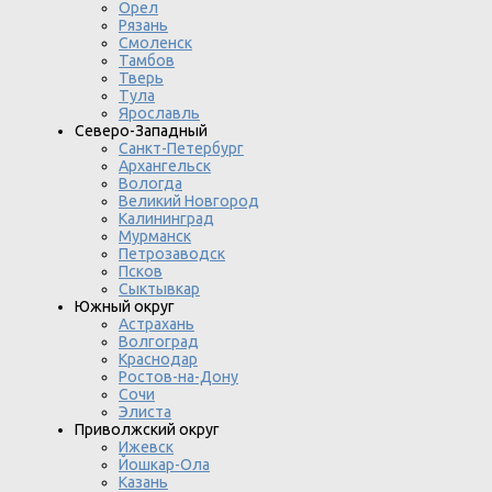
Орел
Рязань
Смоленск
Тамбов
Тверь
Тула
Ярославль
Северо-Западный
Санкт-Петербург
Архангельск
Вологда
Великий Новгород
Калининград
Мурманск
Петрозаводск
Псков
Сыктывкар
Южный округ
Астрахань
Волгоград
Краснодар
Ростов-на-Дону
Сочи
Элиста
Приволжский округ
Ижевск
Йошкар-Ола
Казань