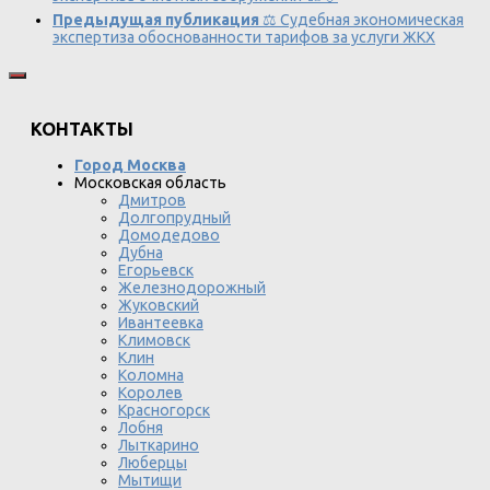
Предыдущая публикация
⚖️ Судебная экономическая
экспертиза обоснованности тарифов за услуги ЖКХ
КОНТАКТЫ
Город Москва
Московская область
Дмитров
Долгопрудный
Домодедово
Дубна
Егорьевск
Железнодорожный
Жуковский
Ивантеевка
Климовск
Клин
Коломна
Королев
Красногорск
Лобня
Лыткарино
Люберцы
Мытищи