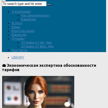
О компании
Нас рекомендуют
Вакансии
Услуги
Цены
Консультация
Вакансии
Отзывы
Отзывы от юр. лиц
Отзывы от физ. лиц
Контакты
LIBRARY
💼 Экономическая экспертиза обоснованности
тарифов