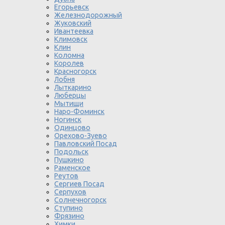
Егорьевск
Железнодорожный
Жуковский
Ивантеевка
Климовск
Клин
Коломна
Королев
Красногорск
Лобня
Лыткарино
Люберцы
Мытищи
Наро-Фоминск
Ногинск
Одинцово
Орехово-Зуево
Павловский Посад
Подольск
Пушкино
Раменское
Реутов
Сергиев Посад
Серпухов
Солнечногорск
Ступино
Фрязино
Химки