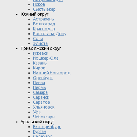
Псков
Сыктывкар
Южный округ
Астрахань
Волгоград
Краснодар
Ростов-на-Дону
Сочи
Элиста
Приволжский округ
Ижевск
Йошкар-Ола
Казань
Киров
Нижний Новгород
Оренбург
Пенза
Пермь
Самара
Саранск
Саратов
Ульяновск
Уфа
Чебоксары
Уральский округ
Екатеринбург
Курган
Салехард