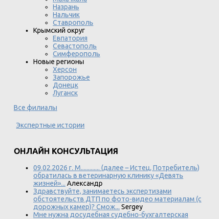
Назрань
Нальчик
Ставрополь
Крымский округ
Евпатория
Севастополь
Симферополь
Новые регионы
Херсон
Запорожье
Донецк
Луганск
Все филиалы
Экспертные истории
ОНЛАЙН КОНСУЛЬТАЦИЯ
09.02.2026 г. М............. (далее – Истец, Потребитель)
обратилась в ветеринарную клинику «Девять
жизней»...
Александр
Здравствуйте, занимаетесь экспертизами
обстоятельств ДТП по фото-видео материалам (с
дорожных камер)? Смож...
Sergey
Мне нужна досудебная судебно-бухгалтерская