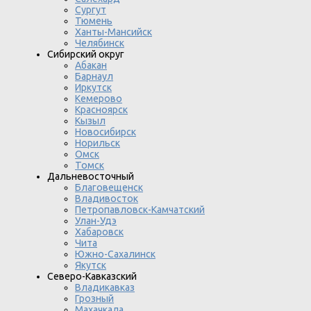
Сургут
Тюмень
Ханты-Мансийск
Челябинск
Сибирский округ
Абакан
Барнаул
Иркутск
Кемерово
Красноярск
Кызыл
Новосибирск
Норильск
Омск
Томск
Дальневосточный
Благовещенск
Владивосток
Петропавловск-Камчатский
Улан-Удэ
Хабаровск
Чита
Южно-Сахалинск
Якутск
Северо-Кавказский
Владикавказ
Грозный
Махачкала