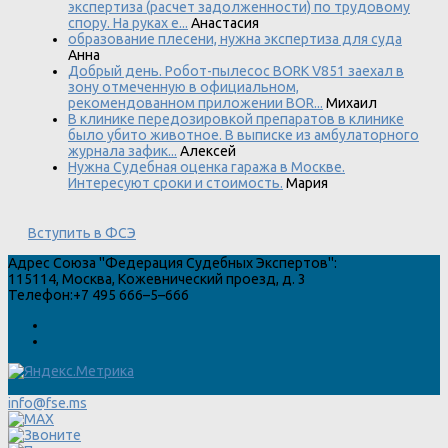
экспертиза (расчет задолженности) по трудовому
спору. На руках е...
Анастасия
образование плесени, нужна экспертиза для суда
Анна
Добрый день. Робот-пылесос BORK V851 заехал в
зону отмеченную в официальном,
рекомендованном приложении BOR...
Михаил
В клинике передозировкой препаратов в клинике
было убито животное. В выписке из амбулаторного
журнала зафик...
Алексей
Нужна Судебная оценка гаража в Москве.
Интересуют сроки и стоимость.
Мария
Вступить в ФСЭ
Адрес
Союза "Федерация Судебных Экспертов"
:
115114
,
Москва
,
Кожевнический проезд, д. 3
Телефон:
+7 495 666–5–666
info@fse.ms