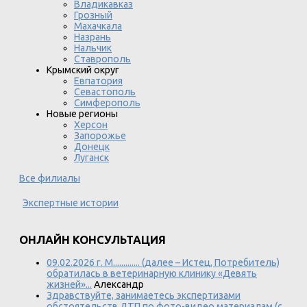
Владикавказ
Грозный
Махачкала
Назрань
Нальчик
Ставрополь
Крымский округ
Евпатория
Севастополь
Симферополь
Новые регионы
Херсон
Запорожье
Донецк
Луганск
Все филиалы
Экспертные истории
ОНЛАЙН КОНСУЛЬТАЦИЯ
09.02.2026 г. М............. (далее – Истец, Потребитель)
обратилась в ветеринарную клинику «Девять
жизней»...
Александр
Здравствуйте, занимаетесь экспертизами
обстоятельств ДТП по фото-видео материалам (с