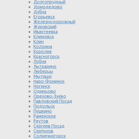
Долгопрудный
Домодедово
Дубна
Егорьевск
Железнодорожный
Жуковский
Ивантеевка
Климовск
Клин
Коломна
Королев
Красногорск
Лобня
Лыткарино
Люберцы
Мытищи
Наро-Фоминск
Ногинск
Одинцово
Орехово-Зуево
Павловский Посад
Подольск
Пушкино
Раменское
Реутов
Сергиев Посад
Серпухов
Солнечногорск