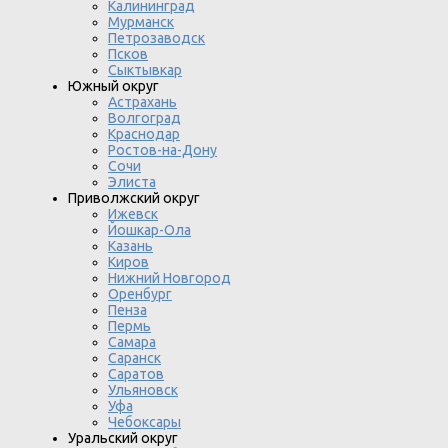
Калининград
Мурманск
Петрозаводск
Псков
Сыктывкар
Южный округ
Астрахань
Волгоград
Краснодар
Ростов-на-Дону
Сочи
Элиста
Приволжский округ
Ижевск
Йошкар-Ола
Казань
Киров
Нижний Новгород
Оренбург
Пенза
Пермь
Самара
Саранск
Саратов
Ульяновск
Уфа
Чебоксары
Уральский округ