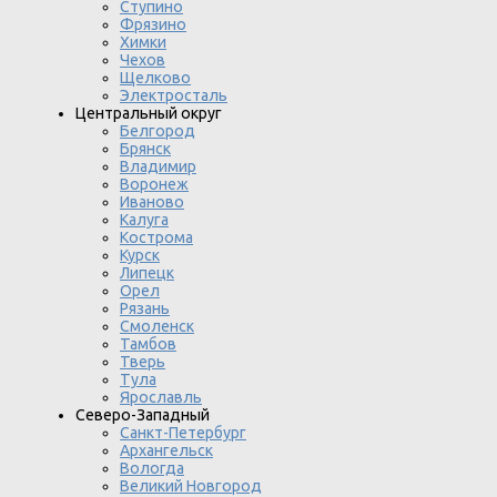
Ступино
Фрязино
Химки
Чехов
Щелково
Электросталь
Центральный округ
Белгород
Брянск
Владимир
Воронеж
Иваново
Калуга
Кострома
Курск
Липецк
Орел
Рязань
Смоленск
Тамбов
Тверь
Тула
Ярославль
Северо-Западный
Санкт-Петербург
Архангельск
Вологда
Великий Новгород