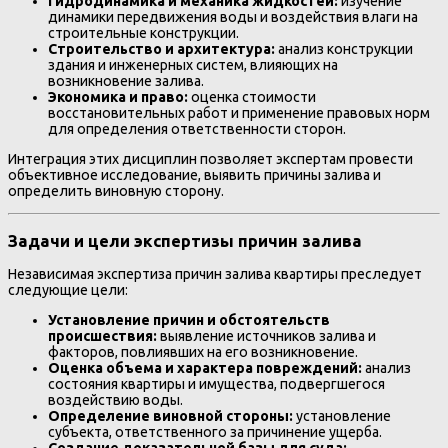
Гидродинамика и механика жидкостей:
изучение
динамики передвижения воды и воздействия влаги на
строительные конструкции.
Строительство и архитектура:
анализ конструкции
здания и инженерных систем, влияющих на
возникновение залива.
Экономика и право:
оценка стоимости
восстановительных работ и применение правовых норм
для определения ответственности сторон.
Интеграция этих дисциплин позволяет экспертам провести
объективное исследование, выявить причины залива и
определить виновную сторону.
Задачи и цели экспертизы причин залива
Независимая экспертиза причин залива квартиры преследует
следующие цели:
Установление причин и обстоятельств
происшествия:
выявление источников залива и
факторов, повлиявших на его возникновение.
Оценка объема и характера повреждений:
анализ
состояния квартиры и имущества, подвергшегося
воздействию воды.
Определение виновной стороны:
установление
субъекта, ответственного за причинение ущерба.