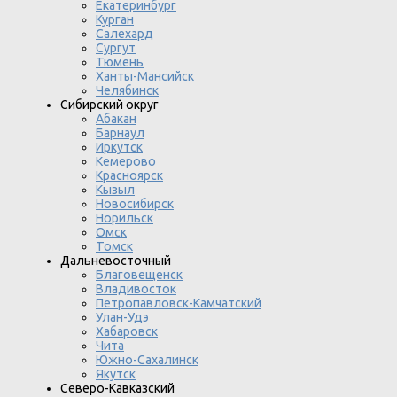
Екатеринбург
Курган
Салехард
Сургут
Тюмень
Ханты-Мансийск
Челябинск
Сибирский округ
Абакан
Барнаул
Иркутск
Кемерово
Красноярск
Кызыл
Новосибирск
Норильск
Омск
Томск
Дальневосточный
Благовещенск
Владивосток
Петропавловск-Камчатский
Улан-Удэ
Хабаровск
Чита
Южно-Сахалинск
Якутск
Северо-Кавказский