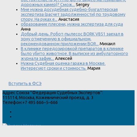
дорожных камер)? Смож...
Sergey
Мне нужна досудебная судебно-бухгалтерская
экспертиза (расчет задолженности) по трудовому
спору. На руках е...
Анастасия
образование плесени, нужна экспертиза для суда
Анна
Добрый день. Робот-пылесос BORK V851 заехал в
зону отмеченную в официальном,
рекомендованном приложении BOR...
Михаил
В клинике передозировкой препаратов в клинике
было убито животное. В выписке из амбулаторного
журнала зафик...
Алексей
Нужна Судебная оценка гаража в Москве.
Интересуют сроки и стоимость.
Мария
Вступить в ФСЭ
Адрес
Союза "Федерация Судебных Экспертов"
:
115114
,
Москва
,
Кожевнический проезд, д. 3
Телефон:
+7 495 666–5–666