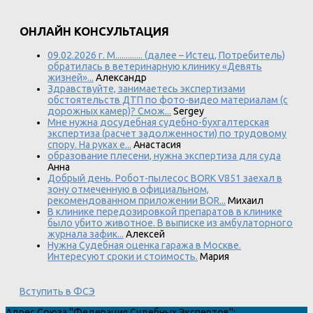
ОНЛАЙН КОНСУЛЬТАЦИЯ
09.02.2026 г. М............. (далее – Истец, Потребитель)
обратилась в ветеринарную клинику «Девять
жизней»...
Александр
Здравствуйте, занимаетесь экспертизами
обстоятельств ДТП по фото-видео материалам (с
дорожных камер)? Смож...
Sergey
Мне нужна досудебная судебно-бухгалтерская
экспертиза (расчет задолженности) по трудовому
спору. На руках е...
Анастасия
образование плесени, нужна экспертиза для суда
Анна
Добрый день. Робот-пылесос BORK V851 заехал в
зону отмеченную в официальном,
рекомендованном приложении BOR...
Михаил
В клинике передозировкой препаратов в клинике
было убито животное. В выписке из амбулаторного
журнала зафик...
Алексей
Нужна Судебная оценка гаража в Москве.
Интересуют сроки и стоимость.
Мария
Вступить в ФСЭ
Адрес
Союза "Федерация Судебных Экспертов"
: