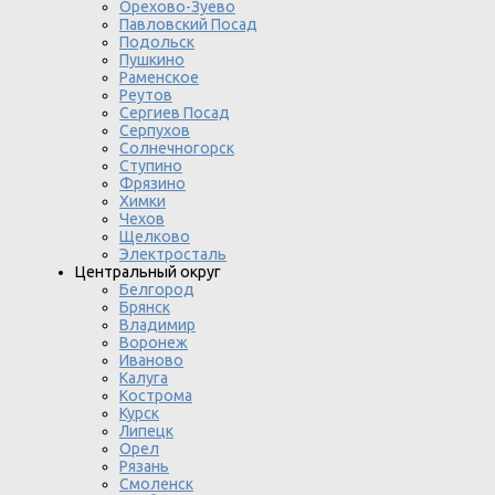
Орехово-Зуево
Павловский Посад
Подольск
Пушкино
Раменское
Реутов
Сергиев Посад
Серпухов
Солнечногорск
Ступино
Фрязино
Химки
Чехов
Щелково
Электросталь
Центральный округ
Белгород
Брянск
Владимир
Воронеж
Иваново
Калуга
Кострома
Курск
Липецк
Орел
Рязань
Смоленск