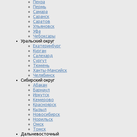
Пенза
Пермь
Самара
Саранск
Саратов
Ульяновск
Уфа
Чебоксары
Уральский округ
Екатеринбург
Курган
Салехард
Сургут
Тюмень
Ханты-Мансийск
Челябинск
Сибирский округ
Абакан
Барнаул
Иркутск
Кемерово
Красноярск
Кызыл
Новосибирск
Норильск
Омск
Томск
Дальневосточный