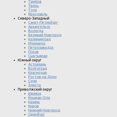
Тамбов
Тверь
Тула
Ярославль
Северо-Западный
Санкт-Петербург
Архангельск
Вологда
Великий Новгород
Калининград
Мурманск
Петрозаводск
Псков
Сыктывкар
Южный округ
Астрахань
Волгоград
Краснодар
Ростов-на-Дону
Сочи
Элиста
Приволжский округ
Ижевск
Йошкар-Ола
Казань
Киров
Нижний Новгород
Оренбург