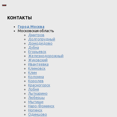
КОНТАКТЫ
Город Москва
Московская область
Дмитров
Долгопрудный
Домодедово
Дубна
Егорьевск
Железнодорожный
Жуковский
Ивантеевка
Климовск
Клин
Коломна
Королев
Красногорск
Лобня
Лыткарино
Люберцы
Мытищи
Наро-Фоминск
Ногинск
Одинцово