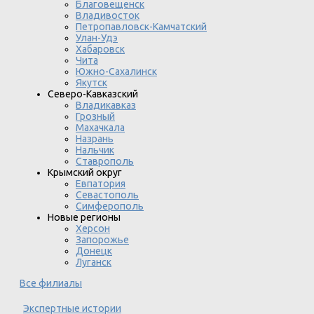
Благовещенск
Владивосток
Петропавловск-Камчатский
Улан-Удэ
Хабаровск
Чита
Южно-Сахалинск
Якутск
Северо-Кавказский
Владикавказ
Грозный
Махачкала
Назрань
Нальчик
Ставрополь
Крымский округ
Евпатория
Севастополь
Симферополь
Новые регионы
Херсон
Запорожье
Донецк
Луганск
Все филиалы
Экспертные истории