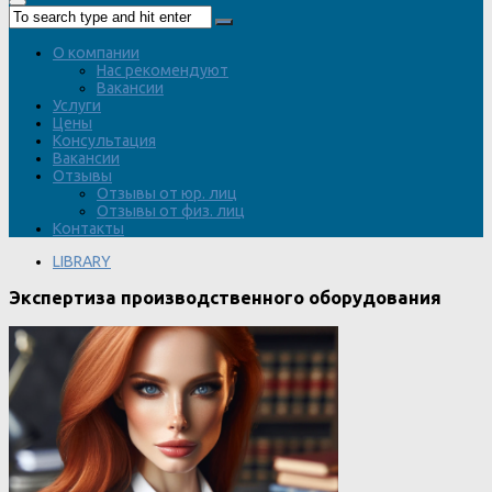
О компании
Нас рекомендуют
Вакансии
Услуги
Цены
Консультация
Вакансии
Отзывы
Отзывы от юр. лиц
Отзывы от физ. лиц
Контакты
LIBRARY
Экспертиза производственного оборудования