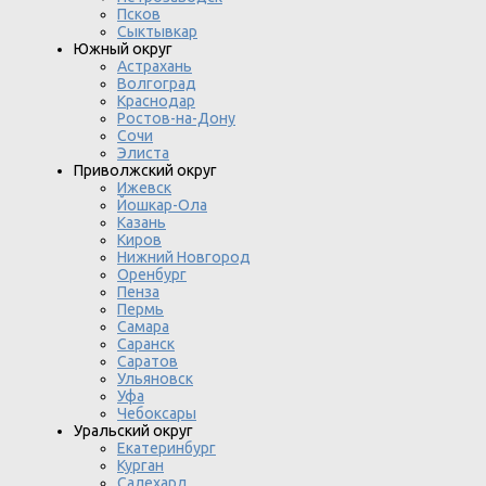
Псков
Сыктывкар
Южный округ
Астрахань
Волгоград
Краснодар
Ростов-на-Дону
Сочи
Элиста
Приволжский округ
Ижевск
Йошкар-Ола
Казань
Киров
Нижний Новгород
Оренбург
Пенза
Пермь
Самара
Саранск
Саратов
Ульяновск
Уфа
Чебоксары
Уральский округ
Екатеринбург
Курган
Салехард