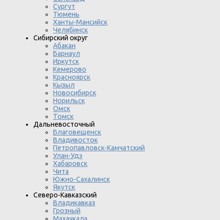
Сургут
Тюмень
Ханты-Мансийск
Челябинск
Сибирский округ
Абакан
Барнаул
Иркутск
Кемерово
Красноярск
Кызыл
Новосибирск
Норильск
Омск
Томск
Дальневосточный
Благовещенск
Владивосток
Петропавловск-Камчатский
Улан-Удэ
Хабаровск
Чита
Южно-Сахалинск
Якутск
Северо-Кавказский
Владикавказ
Грозный
Махачкала