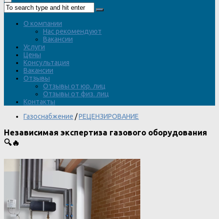
О компании
Нас рекомендуют
Вакансии
Услуги
Цены
Консультация
Вакансии
Отзывы
Отзывы от юр. лиц
Отзывы от физ. лиц
Контакты
Газоснабжение
/
РЕЦЕНЗИРОВАНИЕ
Независимая экспертиза газового оборудования
🔍🔥