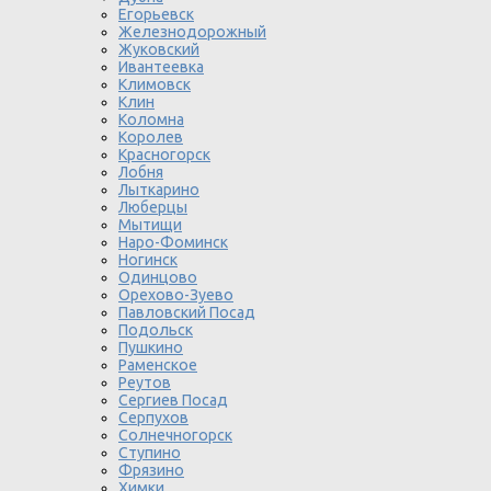
Егорьевск
Железнодорожный
Жуковский
Ивантеевка
Климовск
Клин
Коломна
Королев
Красногорск
Лобня
Лыткарино
Люберцы
Мытищи
Наро-Фоминск
Ногинск
Одинцово
Орехово-Зуево
Павловский Посад
Подольск
Пушкино
Раменское
Реутов
Сергиев Посад
Серпухов
Солнечногорск
Ступино
Фрязино
Химки