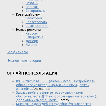
Назрань
Нальчик
Ставрополь
Крымский округ
Евпатория
Севастополь
Симферополь
Новые регионы
Херсон
Запорожье
Донецк
Луганск
Все филиалы
Экспертные истории
ОНЛАЙН КОНСУЛЬТАЦИЯ
09.02.2026 г. М............. (далее – Истец, Потребитель)
обратилась в ветеринарную клинику «Девять
жизней»...
Александр
Здравствуйте, занимаетесь экспертизами
обстоятельств ДТП по фото-видео материалам (с
дорожных камер)? Смож...
Sergey
Мне нужна досудебная судебно-бухгалтерская