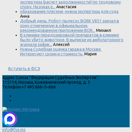
экспертиза (расчет задолженности) по трудовому
спору. На руках е...
Анастасия
образование плесени, нужна экспертиза для суда
Анна
Добрый день. Робот-пылесос BORK V851 заехал в
зону отмеченную в официальном,
рекомендованном приложении BOR...
Михаил
В клинике передозировкой препаратов в клинике
было убито животное. В выписке из амбулаторного
журнала зафик...
Алексей
Нужна Судебная оценка гаража в Москве.
Интересуют сроки и стоимость.
Мария
Вступить в ФСЭ
Адрес
Союза "Федерация Судебных Экспертов"
:
115114
,
Москва
,
Кожевнический проезд, д. 3
Телефон:
+7 495 666–5–666
info@fse.ms