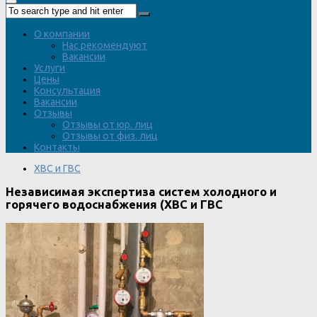
О компании
Нас рекомендуют
Вакансии
Услуги
Цены
Консультация
Вакансии
Отзывы
Отзывы от юр. лиц
Отзывы от физ. лиц
Контакты
ХВС и ГВС
Независимая экспертиза систем холодного и
горячего водоснабжения (ХВС и ГВС