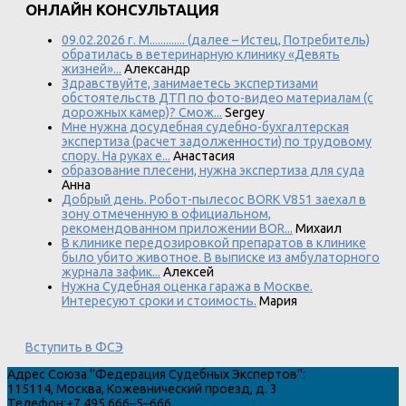
ОНЛАЙН КОНСУЛЬТАЦИЯ
09.02.2026 г. М............. (далее – Истец, Потребитель)
обратилась в ветеринарную клинику «Девять
жизней»...
Александр
Здравствуйте, занимаетесь экспертизами
обстоятельств ДТП по фото-видео материалам (с
дорожных камер)? Смож...
Sergey
Мне нужна досудебная судебно-бухгалтерская
экспертиза (расчет задолженности) по трудовому
спору. На руках е...
Анастасия
образование плесени, нужна экспертиза для суда
Анна
Добрый день. Робот-пылесос BORK V851 заехал в
зону отмеченную в официальном,
рекомендованном приложении BOR...
Михаил
В клинике передозировкой препаратов в клинике
было убито животное. В выписке из амбулаторного
журнала зафик...
Алексей
Нужна Судебная оценка гаража в Москве.
Интересуют сроки и стоимость.
Мария
Вступить в ФСЭ
Адрес
Союза "Федерация Судебных Экспертов"
:
115114
,
Москва
,
Кожевнический проезд, д. 3
Телефон:
+7 495 666–5–666