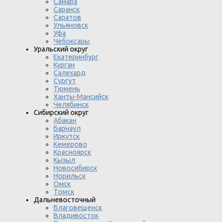
Самара
Саранск
Саратов
Ульяновск
Уфа
Чебоксары
Уральский округ
Екатеринбург
Курган
Салехард
Сургут
Тюмень
Ханты-Мансийск
Челябинск
Сибирский округ
Абакан
Барнаул
Иркутск
Кемерово
Красноярск
Кызыл
Новосибирск
Норильск
Омск
Томск
Дальневосточный
Благовещенск
Владивосток