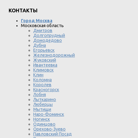
КОНТАКТЫ
Город Москва
Московская область
Дмитров
Долгопрудный
Домодедово
Дубна
Егорьевск
Железнодорожный
Жуковский
Ивантеевка
Климовск
Клин
Коломна
Королев
Красногорск
Лобня
Лыткарино
Люберцы
Мытищи
Наро-Фоминск
Ногинск
Одинцово
Орехово-Зуево
Павловский Посад