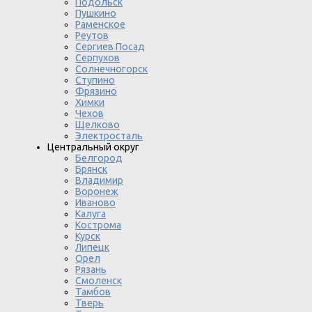
Подольск
Пушкино
Раменское
Реутов
Сергиев Посад
Серпухов
Солнечногорск
Ступино
Фрязино
Химки
Чехов
Щелково
Электросталь
Центральный округ
Белгород
Брянск
Владимир
Воронеж
Иваново
Калуга
Кострома
Курск
Липецк
Орел
Рязань
Смоленск
Тамбов
Тверь