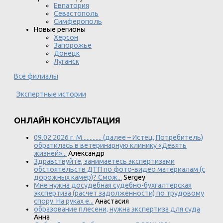
Евпатория
Севастополь
Симферополь
Новые регионы
Херсон
Запорожье
Донецк
Луганск
Все филиалы
Экспертные истории
ОНЛАЙН КОНСУЛЬТАЦИЯ
09.02.2026 г. М............. (далее – Истец, Потребитель)
обратилась в ветеринарную клинику «Девять
жизней»...
Александр
Здравствуйте, занимаетесь экспертизами
обстоятельств ДТП по фото-видео материалам (с
дорожных камер)? Смож...
Sergey
Мне нужна досудебная судебно-бухгалтерская
экспертиза (расчет задолженности) по трудовому
спору. На руках е...
Анастасия
образование плесени, нужна экспертиза для суда
Анна