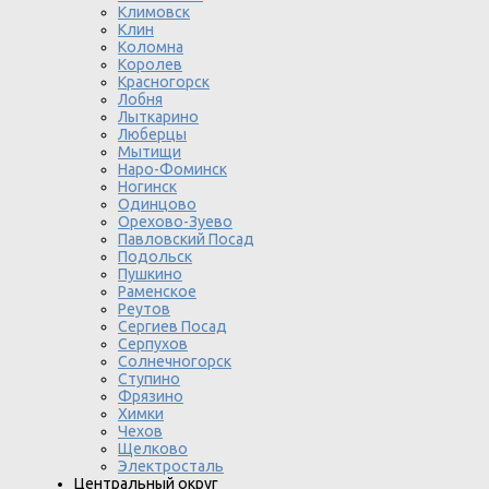
Климовск
Клин
Коломна
Королев
Красногорск
Лобня
Лыткарино
Люберцы
Мытищи
Наро-Фоминск
Ногинск
Одинцово
Орехово-Зуево
Павловский Посад
Подольск
Пушкино
Раменское
Реутов
Сергиев Посад
Серпухов
Солнечногорск
Ступино
Фрязино
Химки
Чехов
Щелково
Электросталь
Центральный округ