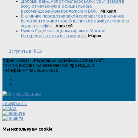
Добрый день. Робот-пылесос BORK V851 заехал в
зону отмеченную в официальном,
рекомендованном приложении BOR...
Михаил
В клинике передозировкой препаратов в клинике
было убито животное. В выписке из амбулаторного
журнала зафик...
Алексей
Нужна Судебная оценка гаража в Москве.
Интересуют сроки и стоимость.
Мария
Вступить в ФСЭ
Адрес
Союза "Федерация Судебных Экспертов"
:
115114
,
Москва
,
Кожевнический проезд, д. 3
Телефон:
+7 495 666–5–666
info@fse.ms
Мы используем cookie