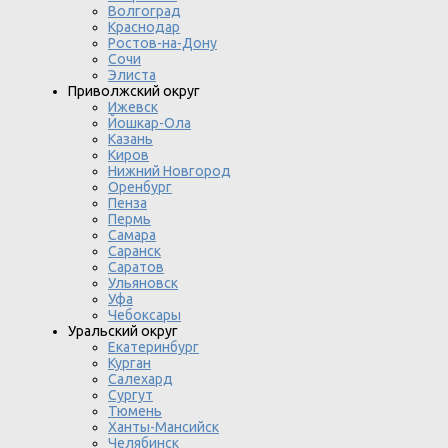
Волгоград
Краснодар
Ростов-на-Дону
Сочи
Элиста
Приволжский округ
Ижевск
Йошкар-Ола
Казань
Киров
Нижний Новгород
Оренбург
Пенза
Пермь
Самара
Саранск
Саратов
Ульяновск
Уфа
Чебоксары
Уральский округ
Екатеринбург
Курган
Салехард
Сургут
Тюмень
Ханты-Мансийск
Челябинск