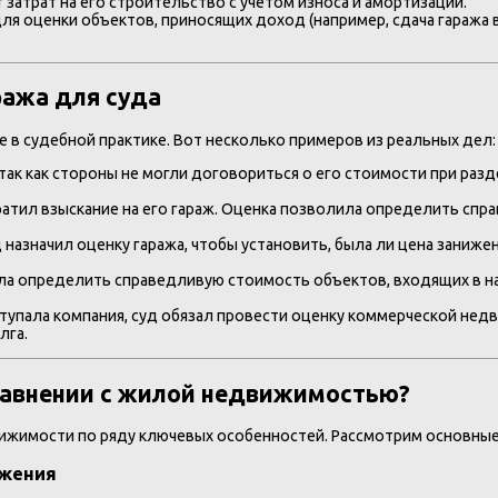
 затрат на его строительство с учетом износа и амортизации.
ля оценки объектов, приносящих доход (например, сдача гаража 
ража для суда
 в судебной практике. Вот несколько примеров из реальных дел:
 так как стороны не могли договориться о его стоимости при ра
атил взыскание на его гараж. Оценка позволила определить спр
назначил оценку гаража, чтобы установить, была ли цена заниже
гла определить справедливую стоимость объектов, входящих в н
тупала компания, суд обязал провести оценку коммерческой нед
лга.
сравнении с жилой недвижимостью?
ижимости по ряду ключевых особенностей. Рассмотрим основные 
ожения