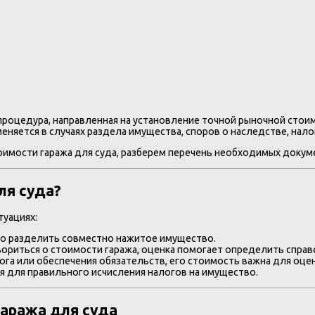
 процедура, направленная на установление точной рыночной сто
меняется в случаях раздела имущества, споров о наследстве, нал
имости гаража для суда, разберем перечень необходимых докуме
ля суда?
туациях:
о разделить совместно нажитое имущество.
вориться о стоимости гаража, оценка помогает определить справ
га или обеспечения обязательств, его стоимость важна для оцен
 для правильного исчисления налогов на имущество.
гаража для суда