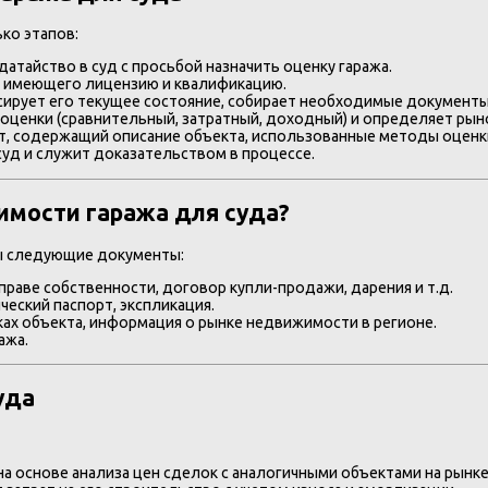
ко этапов:
атайство в суд с просьбой назначить оценку гаража.
, имеющего лицензию и квалификацию.
ирует его текущее состояние, собирает необходимые документы
ценки (сравнительный, затратный, доходный) и определяет рын
 содержащий описание объекта, использованные методы оценки
суд и служит доказательством в процессе.
имости гаража для суда?
ы следующие документы:
раве собственности, договор купли-продажи, дарения и т.д.
ческий паспорт, экспликация.
ках объекта, информация о рынке недвижимости в регионе.
ажа.
уда
а основе анализа цен сделок с аналогичными объектами на рынке