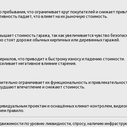
пребывания, что ограничивает круг покупателей и снижает прив
ивность падает, что влияет на их рыночную стоимость.
ышает стоимость гаража, так как увеличивается чувство безопас
но стоят дороже обычных кирпичных или деревянных гаражей.
ериалов, что приводит к быстрому износу и падению стоимости.
силивает негативное влияние старения.
ачительно ограничивает их функциональность и привлекательност
худшают впечатление и снижают стоимость.
ндивидуальным проектам и оснащённых климат-контролем, видеон
чем правило.
вижимости по уровню ликвидности, спросу, наличию инфраструкт