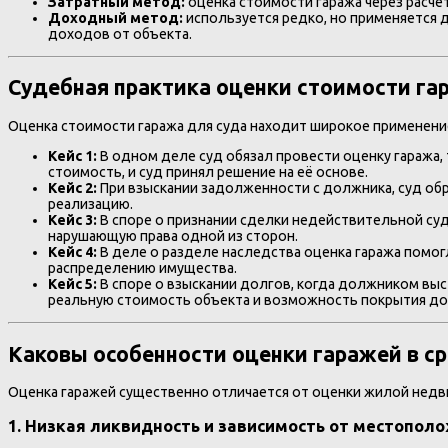
Затратный метод:
оценка стоимости гаража через расчет
Доходный метод:
используется редко, но применяется д
доходов от объекта.
Судебная практика оценки стоимости га
Оценка стоимости гаража для суда находит широкое применение
Кейс 1:
В одном деле суд обязал провести оценку гаража,
стоимость, и суд принял решение на её основе.
Кейс 2:
При взыскании задолженности с должника, суд обр
реализацию.
Кейс 3:
В споре о признании сделки недействительной суд 
нарушающую права одной из сторон.
Кейс 4:
В деле о разделе наследства оценка гаража помо
распределению имущества.
Кейс 5:
В споре о взыскании долгов, когда должником выс
реальную стоимость объекта и возможность покрытия до
Каковы особенности оценки гаражей в 
Оценка гаражей существенно отличается от оценки жилой недв
1.
Низкая ликвидность и зависимость от местопол