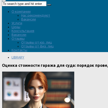
О компании
Нас рекомендуют
Вакансии
Услуги
Цены
Консультация
Вакансии
Отзывы
Отзывы от юр. лиц
Отзывы от физ. лиц
Контакты
LIBRARY
Оценка стоимости гаража для суда: порядок прове