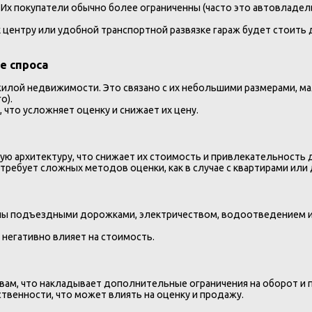
 Их покупатели обычно более ограниченны (часто это автовладель
к центру или удобной транспортной развязке гараж будет стоить
е спроса
жилой недвижимости. Это связано с их небольшими размерами, 
о).
 что усложняет оценку и снижает их цену.
 архитектуру, что снижает их стоимость и привлекательность 
 требует сложных методов оценки, как в случае с квартирами или
ны подъездными дорожками, электричеством, водоотведением и 
 негативно влияет на стоимость.
ам, что накладывает дополнительные ограничения на оборот и п
венности, что может влиять на оценку и продажу.