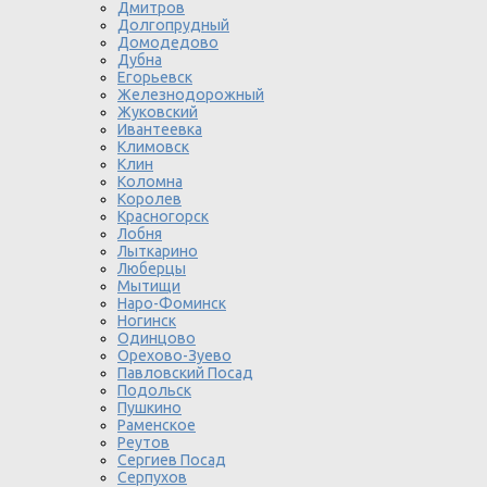
Дмитров
Долгопрудный
Домодедово
Дубна
Егорьевск
Железнодорожный
Жуковский
Ивантеевка
Климовск
Клин
Коломна
Королев
Красногорск
Лобня
Лыткарино
Люберцы
Мытищи
Наро-Фоминск
Ногинск
Одинцово
Орехово-Зуево
Павловский Посад
Подольск
Пушкино
Раменское
Реутов
Сергиев Посад
Серпухов