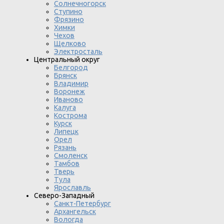
Солнечногорск
Ступино
Фрязино
Химки
Чехов
Щелково
Электросталь
Центральный округ
Белгород
Брянск
Владимир
Воронеж
Иваново
Калуга
Кострома
Курск
Липецк
Орел
Рязань
Смоленск
Тамбов
Тверь
Тула
Ярославль
Северо-Западный
Санкт-Петербург
Архангельск
Вологда