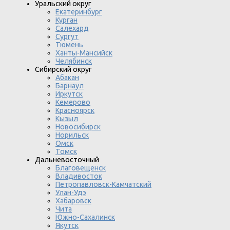
Уральский округ
Екатеринбург
Курган
Салехард
Сургут
Тюмень
Ханты-Мансийск
Челябинск
Сибирский округ
Абакан
Барнаул
Иркутск
Кемерово
Красноярск
Кызыл
Новосибирск
Норильск
Омск
Томск
Дальневосточный
Благовещенск
Владивосток
Петропавловск-Камчатский
Улан-Удэ
Хабаровск
Чита
Южно-Сахалинск
Якутск