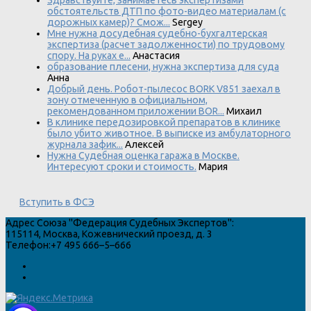
Здравствуйте, занимаетесь экспертизами
обстоятельств ДТП по фото-видео материалам (с
дорожных камер)? Смож...
Sergey
Мне нужна досудебная судебно-бухгалтерская
экспертиза (расчет задолженности) по трудовому
спору. На руках е...
Анастасия
образование плесени, нужна экспертиза для суда
Анна
Добрый день. Робот-пылесос BORK V851 заехал в
зону отмеченную в официальном,
рекомендованном приложении BOR...
Михаил
В клинике передозировкой препаратов в клинике
было убито животное. В выписке из амбулаторного
журнала зафик...
Алексей
Нужна Судебная оценка гаража в Москве.
Интересуют сроки и стоимость.
Мария
Вступить в ФСЭ
Адрес
Союза "Федерация Судебных Экспертов"
:
115114
,
Москва
,
Кожевнический проезд, д. 3
Телефон:
+7 495 666–5–666