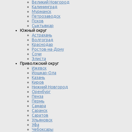
Великий Новгород
Калининград
Мурманск
Петрозаводск
Псков
Сыктывкар
Южный округ
Астрахань
Волгоград
Краснодар
Ростов-на-Дону
Сочи
Элиста
Приволжский округ
Ижевск
Йошкар-Ола
Казань
Киров
Нижний Новгород
Оренбург
Пенза
Пермь
Самара
Саранск
Саратов
Ульяновск
Уфа
Чебоксары