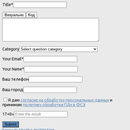
Title*
Визуально
Код
Category
Your Email*
Your Name*
Ваш телефон
Ваш город
Я даю
согласие на обработку персональных данных
и
принимаю
политику обработки ПДн в ФСЭ
17
+
0
=
Консультация с экспертом →