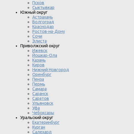
Псков
Сыктывкар
Южный округ
Астрахань
Волгоград
Краснодар
Ростов-на-Дону
Сочи
Элиста
Приволжский округ
Ижевск
Йошкар-Ола
Казань
Киров
Нижний Новгород
Оренбург
Пенза
Пермь
Самара
Саранск
Саратов
Ульяновск
Уфа
Чебоксары
Уральский округ
Екатеринбург
Курган
Салехард