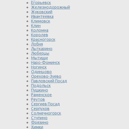
Егорьевск
Железнодорожный
Жуковский
Ивантеевка
Климовск
Клин
Коломна
Королев
Красногорск
Лобня
Лыткарино
Люберцы
Мытищи
Наро-Фоминск
Ногинск
Одинцово
Орехово-Зуево
Павловский Посад
Подольск
Пушкино
Раменское
Реутов
Сергиев Посад
Серпухов
Солнечногорск
Ступино
Фрязино
Химки