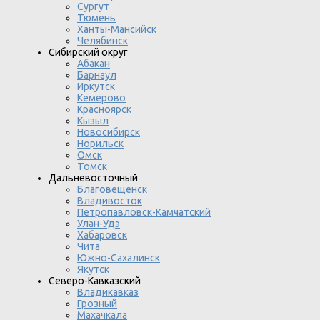
Сургут
Тюмень
Ханты-Мансийск
Челябинск
Сибирский округ
Абакан
Барнаул
Иркутск
Кемерово
Красноярск
Кызыл
Новосибирск
Норильск
Омск
Томск
Дальневосточный
Благовещенск
Владивосток
Петропавловск-Камчатский
Улан-Удэ
Хабаровск
Чита
Южно-Сахалинск
Якутск
Северо-Кавказский
Владикавказ
Грозный
Махачкала