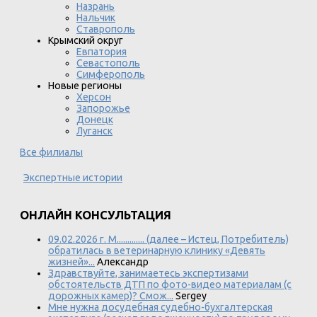
Назрань
Нальчик
Ставрополь
Крымский округ
Евпатория
Севастополь
Симферополь
Новые регионы
Херсон
Запорожье
Донецк
Луганск
Все филиалы
Экспертные истории
ОНЛАЙН КОНСУЛЬТАЦИЯ
09.02.2026 г. М............. (далее – Истец, Потребитель)
обратилась в ветеринарную клинику «Девять
жизней»...
Александр
Здравствуйте, занимаетесь экспертизами
обстоятельств ДТП по фото-видео материалам (с
дорожных камер)? Смож...
Sergey
Мне нужна досудебная судебно-бухгалтерская