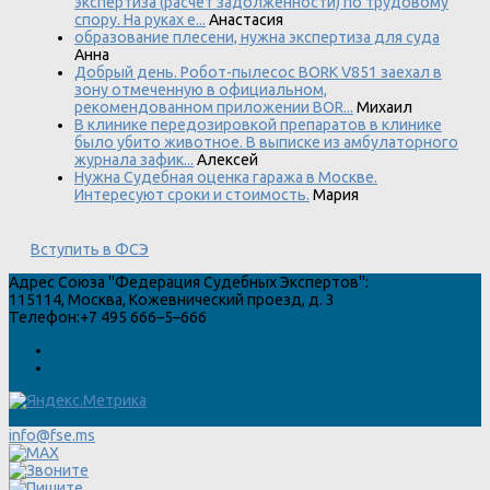
экспертиза (расчет задолженности) по трудовому
спору. На руках е...
Анастасия
образование плесени, нужна экспертиза для суда
Анна
Добрый день. Робот-пылесос BORK V851 заехал в
зону отмеченную в официальном,
рекомендованном приложении BOR...
Михаил
В клинике передозировкой препаратов в клинике
было убито животное. В выписке из амбулаторного
журнала зафик...
Алексей
Нужна Судебная оценка гаража в Москве.
Интересуют сроки и стоимость.
Мария
Вступить в ФСЭ
Адрес
Союза "Федерация Судебных Экспертов"
:
115114
,
Москва
,
Кожевнический проезд, д. 3
Телефон:
+7 495 666–5–666
info@fse.ms