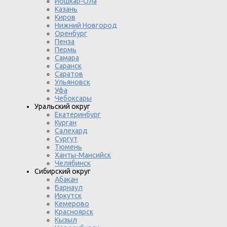
Йошкар-Ола
Казань
Киров
Нижний Новгород
Оренбург
Пенза
Пермь
Самара
Саранск
Саратов
Ульяновск
Уфа
Чебоксары
Уральский округ
Екатеринбург
Курган
Салехард
Сургут
Тюмень
Ханты-Мансийск
Челябинск
Сибирский округ
Абакан
Барнаул
Иркутск
Кемерово
Красноярск
Кызыл