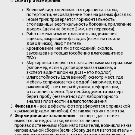
Осмотр и измерения
:
Внешний вид: оцениваются царапины, сколы,
потёртости, несовпадение тона на разных фасадах.
Геометрия: проверяется горизонтальность
столешницы, вертикальность боковин, прилегание
дверок (щели не более 2 мм, нет перекоса).
Работа механизмов: плавность выдвижения
ящиков, закрывание фасадов (на магнитах или
доводчиках), люфт петель.
Кромкование: нет ли отхождений, сколов,
заусенцев на торцах (особенно влагозащитное
ПВХ).
Маркировка: сверяется с заявленными материалами
(например, если в договоре указан массив, а
эксперт видит шпон на ДСП – это подлог).
Влагостойкость (для ванной): осмотр мест, где
мебель соприкасается с водой (например, под
раковиной) – нет ли разбухания, деформации,
отслоения плёнки. При необходимости эксперт
берет пробу (незаметно) для лабораторного
анализа плотности и влагопоглощения.
Фиксация
– все дефекты фотографируются с привязкой
к размеру (рядом линейка). Составляется акт осмотра.
Формирование заключения
– эксперт даёт ответ:
имеются ли недостатки, являются ли они
производственными (брак изготовителя), возникли из-за
неправильной сборки (если сборку делал изготовитель –
это его ответственность), или из-за транспортировки