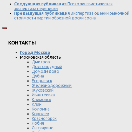
Следующая публикация
Психолингвистическая
экспертиза переписки
Предыдущая публикация
Экспертиза оценки рыночной
стоимости партии обрезной доски сосна
КОНТАКТЫ
Город Москва
Московская область
Дмитров
Долгопрудный
Домодедово
Дубна
Егорьевск
Железнодорожный
Жуковский
Ивантеевка
Климовск
Клин
Коломна
Королев
Красногорск
Лобня
Лыткарино