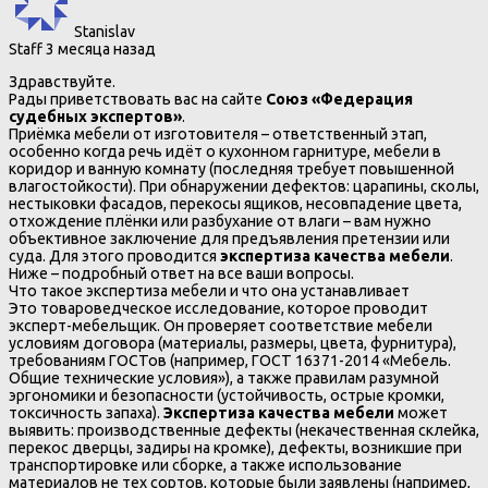
Stanislav
Staff
3 месяца назад
Здравствуйте.
Рады приветствовать вас на сайте
Союз «Федерация
судебных экспертов»
.
Приёмка мебели от изготовителя – ответственный этап,
особенно когда речь идёт о кухонном гарнитуре, мебели в
коридор и ванную комнату (последняя требует повышенной
влагостойкости). При обнаружении дефектов: царапины, сколы,
нестыковки фасадов, перекосы ящиков, несовпадение цвета,
отхождение плёнки или разбухание от влаги – вам нужно
объективное заключение для предъявления претензии или
суда. Для этого проводится
экспертиза качества мебели
.
Ниже – подробный ответ на все ваши вопросы.
Что такое экспертиза мебели и что она устанавливает
Это товароведческое исследование, которое проводит
эксперт-мебельщик. Он проверяет соответствие мебели
условиям договора (материалы, размеры, цвета, фурнитура),
требованиям ГОСТов (например, ГОСТ 16371-2014 «Мебель.
Общие технические условия»), а также правилам разумной
эргономики и безопасности (устойчивость, острые кромки,
токсичность запаха).
Экспертиза качества мебели
может
выявить: производственные дефекты (некачественная склейка,
перекос дверцы, задиры на кромке), дефекты, возникшие при
транспортировке или сборке, а также использование
материалов не тех сортов, которые были заявлены (например,