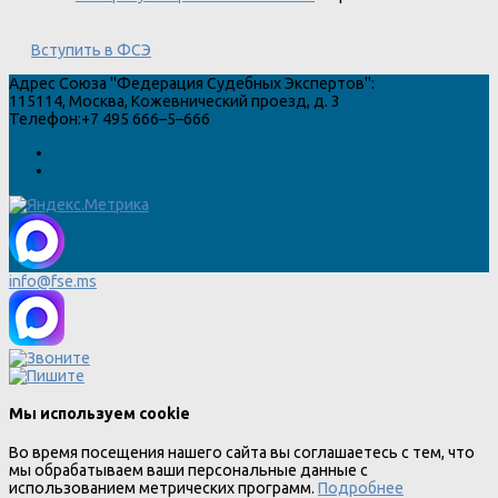
Вступить в ФСЭ
Адрес
Союза "Федерация Судебных Экспертов"
:
115114
,
Москва
,
Кожевнический проезд, д. 3
Телефон:
+7 495 666–5–666
info@fse.ms
Мы используем cookie
Во время посещения нашего сайта вы соглашаетесь с тем, что
мы обрабатываем ваши персональные данные с
использованием метрических программ.
Подробнее