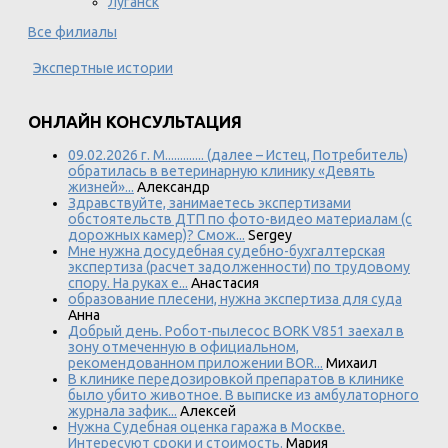
Луганск
Все филиалы
Экспертные истории
ОНЛАЙН КОНСУЛЬТАЦИЯ
09.02.2026 г. М............. (далее – Истец, Потребитель)
обратилась в ветеринарную клинику «Девять
жизней»...
Александр
Здравствуйте, занимаетесь экспертизами
обстоятельств ДТП по фото-видео материалам (с
дорожных камер)? Смож...
Sergey
Мне нужна досудебная судебно-бухгалтерская
экспертиза (расчет задолженности) по трудовому
спору. На руках е...
Анастасия
образование плесени, нужна экспертиза для суда
Анна
Добрый день. Робот-пылесос BORK V851 заехал в
зону отмеченную в официальном,
рекомендованном приложении BOR...
Михаил
В клинике передозировкой препаратов в клинике
было убито животное. В выписке из амбулаторного
журнала зафик...
Алексей
Нужна Судебная оценка гаража в Москве.
Интересуют сроки и стоимость.
Мария