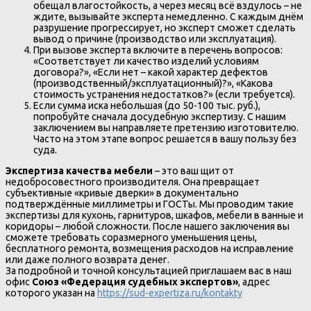
обещал влагостойкость, а через месяц всё вздулось – не
ждите, вызывайте эксперта немедленно. С каждым днём
разрушение прогрессирует, но эксперт сможет сделать
вывод о причине (производство или эксплуатация).
При вызове эксперта включите в перечень вопросов:
«Соответствует ли качество изделий условиям
договора?», «Если нет – какой характер дефектов
(производственный/эксплуатационный)?», «Какова
стоимость устранения недостатков?» (если требуется).
Если сумма иска небольшая (до 50-100 тыс. руб.),
попробуйте сначала досудебную экспертизу. С нашим
заключением вы направляете претензию изготовителю.
Часто на этом этапе вопрос решается в вашу пользу без
суда.
Экспертиза качества мебели
– это ваш щит от
недобросовестного производителя. Она превращает
субъективные «кривые дверки» в документально
подтверждённые миллиметры и ГОСТы. Мы проводим такие
экспертизы для кухонь, гарнитуров, шкафов, мебели в ванные и
коридоры – любой сложности. После нашего заключения вы
сможете требовать соразмерного уменьшения цены,
бесплатного ремонта, возмещения расходов на исправление
или даже полного возврата денег.
За подробной и точной консультацией приглашаем вас в наш
офис
Союз «Федерация судебных экспертов»
, адрес
которого указан на
https://sud-expertiza.ru/kontakty