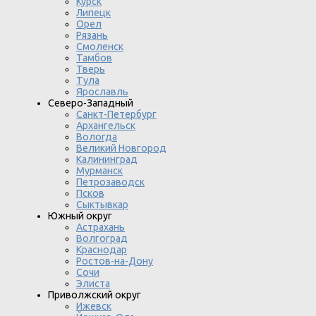
Курск
Липецк
Орел
Рязань
Смоленск
Тамбов
Тверь
Тула
Ярославль
Северо-Западный
Санкт-Петербург
Архангельск
Вологда
Великий Новгород
Калининград
Мурманск
Петрозаводск
Псков
Сыктывкар
Южный округ
Астрахань
Волгоград
Краснодар
Ростов-на-Дону
Сочи
Элиста
Приволжский округ
Ижевск