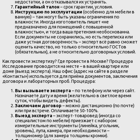
недостатки, а он отказывался их устранять.
Гарантийный талон
– срок гарантии, условия.
Инструкцию по эксплуатации
(особенно для мебели в
ванную) – там могут быть указаны ограничения по
влажности. Иногда изготовитель пишет «не
предназначено для помещений с повышенной
влажностью», и тогда ваша претензия необоснованна.
Если документы не сохранились, но есть переписка или
даже устная договорённость – эксперт всё равно сможет
оценить качество, но только относительно ГОСТов
(обязательных), а не относительно договорных условий.
Как провести экспертизу? Где провести в Москве? Процедура
Исследование проводится на месте – в вашей квартире или
доме (выезд эксперта). Наш офис (адрес на сайте в разделе
«Контакты») используется для приёма документов, заключения
договора и лабораторных проб. Процедура:
Вы вызываете эксперта
– по телефону или через сайт.
Назначаете дату и время (желательно в светлое время
суток, чтобы видеть дефекты).
Заключаем договор
– можно дистанционно (по почте)
или при встрече. Оплачиваете 50-100%.
Выезд эксперта
– эксперт-товаровед (иногда со
специалистом по мебели) приезжает с набором:
измерительные инструменты (линейка, угольник,
уровень), лупа, камера, при необходимости –
толщиномер (для замера толщины кромки).