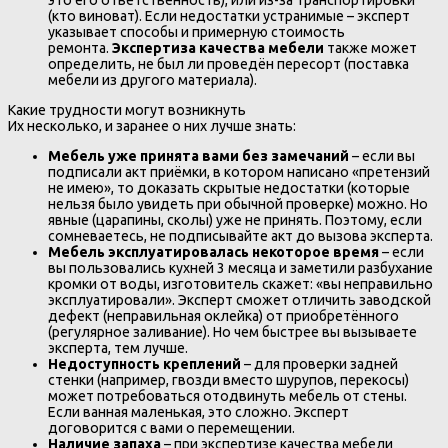
(кто виноват). Если недостатки устранимые – эксперт
указывает способы и примерную стоимость
ремонта.
Экспертиза качества мебели
также может
определить, не был ли проведён пересорт (поставка
мебели из другого материала).
Какие трудности могут возникнуть
Их несколько, и заранее о них лучше знать:
Мебель уже принята вами без замечаний
– если вы
подписали акт приёмки, в котором написано «претензий
не имею», то доказать скрытые недостатки (которые
нельзя было увидеть при обычной проверке) можно. Но
явные (царапины, сколы) уже не принять. Поэтому, если
сомневаетесь, не подписывайте акт до вызова эксперта.
Мебель эксплуатировалась некоторое время
– если
вы пользовались кухней 3 месяца и заметили разбухание
кромки от воды, изготовитель скажет: «вы неправильно
эксплуатировали». Эксперт сможет отличить заводской
дефект (неправильная оклейка) от приобретённого
(регулярное заливание). Но чем быстрее вы вызываете
эксперта, тем лучше.
Недоступность креплений
– для проверки задней
стенки (например, гвозди вместо шурупов, перекосы)
может потребоваться отодвинуть мебель от стены.
Если ванная маленькая, это сложно. Эксперт
договорится с вами о перемещении.
Наличие запаха
– при экспертизе качества мебели