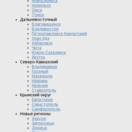
Новосибирск
Норильск
Омск
Томск
Дальневосточный
Благовещенск
Владивосток
Петропавловск-Камчатский
Улан-Удэ
Хабаровск
Чита
Южно-Сахалинск
Якутск
Северо-Кавказский
Владикавказ
Грозный
Махачкала
Назрань
Нальчик
Ставрополь
Крымский округ
Евпатория
Севастополь
Симферополь
Новые регионы
Херсон
Запорожье
Донецк