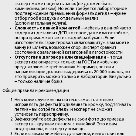
эксперт может оценить запах (не должен быть
химическим, резким). Но если требуется лабораторное
подтверждение превышения формальдегида – нужен
отбор проб воздуха и отдельный анализ
(дополнительная услуга).
Сложность с ванной комнатой
– мебель в ванной часто
содержит детали из ДСП, которое даже влагостойкое,
но при прямом контакте с водой разбухает. Если
изготовитель гарантировал «влагозащиту», а вы моете
ванну из шланга, возможен спор. Эксперт сравнит
состояние с заявленной категорией влагостойкости.
Отсутствие договора или спецификации
– тогда
экспертиза опирается только на ГОСТы и «обычно
предъявляемые требования». Например, петли и
направляющие должны выдерживать 20 000 циклов, но
это проверить можно только в лаборатории. Визуально
– только наличие брака.
Общие правила и рекомендации
Ни в коем случае не пытайтесь самостоятельно
исправлять дефекты (подклеивать кромку, подтягивать
петли) – вы сотрёте следы и эксперт не сможет
установить первопричину.
Зафиксируйте все дефекты на свои фото до приезда
эксперта – крупным планом, с линейкой. Это и вам
подстраховка, и эксперту помощь.
Если вы заказали мебель для ванной, и изготовитель