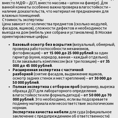
вместо МДФ – ДСП, вместо массива – шпон на фанере). Для
ванной комнаты особенно важна проверка влагостойкости –
наличие доказательств, что материал не предназначен для
влажных помещений.
Стоимость экспертизы
Цена зависит от количества предметов (сколько модулей,
фасадов, ящиков), сложности дефектов и необходимости
выезда на дом (мебель уже собрана и установлена). В Москве
ориентировочные цифры:
Базовый осмотр без вскрытия
(визуальный, обмерный,
проверка работоспособности механизмов,
фотофиксация) –
от 15 000 до 25 000 рублей
за один
гарнитур (кухня, коридор, ванная – каждый отдельно).
Если заказывать комплексом (все три позиции) –
от 35
000 до 45 000 рублей
.
Расширенная экспертиза с частичной
разборкой
(снятие фасадов, выдвижение ящиков,
осмотр задних стенок и мест крепления) –
от 30 000 до
50 000 рублей
.
Полная экспертиза с отбором проб
(например, вырезка
образца ДСП для лабораторного определения
влагостойкости или формальдегида) –
от 50 000 до 70
000 рублей
. Это необходимо, если вы подозреваете
подмену материала или несоответствие экологическим
нормам.
Экспертиза качества мебели
для суда (официальное
заключение с предупреждением об ответственности)