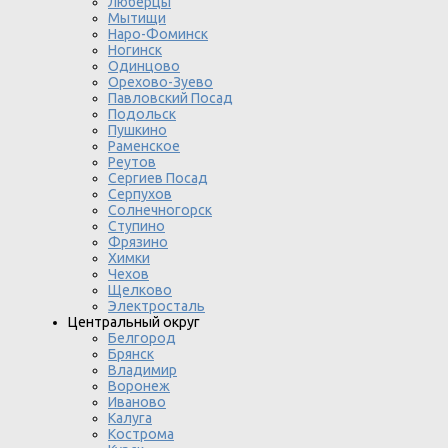
Люберцы
Мытищи
Наро-Фоминск
Ногинск
Одинцово
Орехово-Зуево
Павловский Посад
Подольск
Пушкино
Раменское
Реутов
Сергиев Посад
Серпухов
Солнечногорск
Ступино
Фрязино
Химки
Чехов
Щелково
Электросталь
Центральный округ
Белгород
Брянск
Владимир
Воронеж
Иваново
Калуга
Кострома