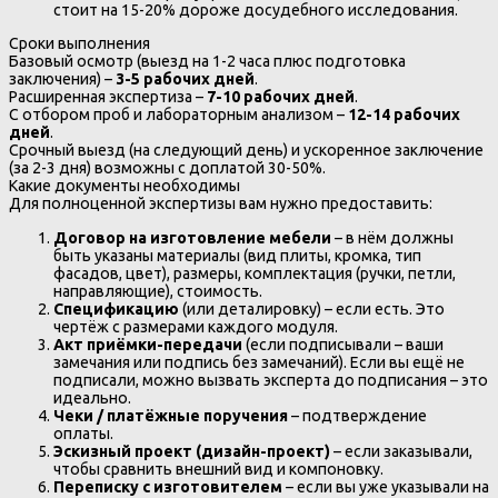
стоит на 15-20% дороже досудебного исследования.
Сроки выполнения
Базовый осмотр (выезд на 1-2 часа плюс подготовка
заключения) –
3-5 рабочих дней
.
Расширенная экспертиза –
7-10 рабочих дней
.
С отбором проб и лабораторным анализом –
12-14 рабочих
дней
.
Срочный выезд (на следующий день) и ускоренное заключение
(за 2-3 дня) возможны с доплатой 30-50%.
Какие документы необходимы
Для полноценной экспертизы вам нужно предоставить:
Договор на изготовление мебели
– в нём должны
быть указаны материалы (вид плиты, кромка, тип
фасадов, цвет), размеры, комплектация (ручки, петли,
направляющие), стоимость.
Спецификацию
(или деталировку) – если есть. Это
чертёж с размерами каждого модуля.
Акт приёмки-передачи
(если подписывали – ваши
замечания или подпись без замечаний). Если вы ещё не
подписали, можно вызвать эксперта до подписания – это
идеально.
Чеки / платёжные поручения
– подтверждение
оплаты.
Эскизный проект (дизайн-проект)
– если заказывали,
чтобы сравнить внешний вид и компоновку.
Переписку с изготовителем
– если вы уже указывали на