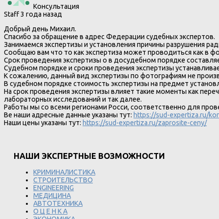
Консультация
Staff
3 года назад
Добрый день Михаил.
Спасибо за обращение в адрес Федерации судебных экспертов.
Занимаемся экспертизы и установления причины разрушения ра
Сообщаю вам что то как экспертиза может проводиться как в фо
Срок проведения экспертизы о в досудебном порядке составля
Судебном порядке и сроки проведения экспертизы устанавливае
К сожалению, данный вид экспертизы по фотографиям не произв
В судебном порядке стоимость экспертизы на предмет установл
На срок проведения экспертизы влияет такие моменты как пере
лабораторных исследований и так далее.
Работы мы со всеми регионами Росси, соответственно для пров
Ве наши адресные данные указаны тут:
https://sud-expertiza.ru/ko
Наши цены указаны тут:
https://sud-expertiza.ru/zaprosite-ceny/
НАШИ ЭКСПЕРТНЫЕ ВОЗМОЖНОСТИ
КРИМИНАЛИСТИКА
СТРОИТЕЛЬСТВО
ENGINEERING
МЕДИЦИНА
АВТОТЕХНИКА
О Ц Е Н К А