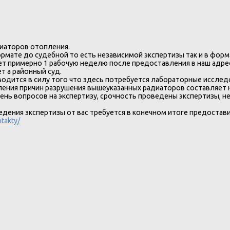
диаторов отопления.
рмате до судебной то есть независимой экспертизы так и в форм
ет примерно 1 рабочую неделю после предоставления в наш адре
т а районный суд.
одится в силу того что здесь потребуется лабораторные исслед
ения причин разрушения вышеуказанных радиаторов составляет н
чень вопросов на экспертизу, срочность проведены экспертизы,
едения экспертизы от вас требуется в конечном итоге предостав
ntakty/