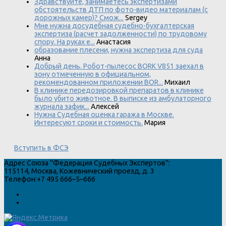
Здравствуйте, занимаетесь экспертизами
обстоятельств ДТП по фото-видео материалам (с
дорожных камер)? Смож...
Sergey
Мне нужна досудебная судебно-бухгалтерская
экспертиза (расчет задолженности) по трудовому
спору. На руках е...
Анастасия
образование плесени, нужна экспертиза для суда
Анна
Добрый день. Робот-пылесос BORK V851 заехал в
зону отмеченную в официальном,
рекомендованном приложении BOR...
Михаил
В клинике передозировкой препаратов в клинике
было убито животное. В выписке из амбулаторного
журнала зафик...
Алексей
Нужна Судебная оценка гаража в Москве.
Интересуют сроки и стоимость.
Мария
Вступить в ФСЭ
Адрес
Союза "Федерация Судебных Экспертов"
:
115114
,
Москва
,
Кожевнический проезд, д. 3
Телефон:
+7 495 666–5–666