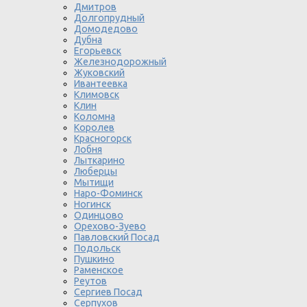
Дмитров
Долгопрудный
Домодедово
Дубна
Егорьевск
Железнодорожный
Жуковский
Ивантеевка
Климовск
Клин
Коломна
Королев
Красногорск
Лобня
Лыткарино
Люберцы
Мытищи
Наро-Фоминск
Ногинск
Одинцово
Орехово-Зуево
Павловский Посад
Подольск
Пушкино
Раменское
Реутов
Сергиев Посад
Серпухов