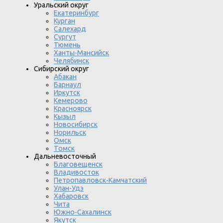
Уральский округ
Екатеринбург
Курган
Салехард
Сургут
Тюмень
Ханты-Мансийск
Челябинск
Сибирский округ
Абакан
Барнаул
Иркутск
Кемерово
Красноярск
Кызыл
Новосибирск
Норильск
Омск
Томск
Дальневосточный
Благовещенск
Владивосток
Петропавловск-Камчатский
Улан-Удэ
Хабаровск
Чита
Южно-Сахалинск
Якутск