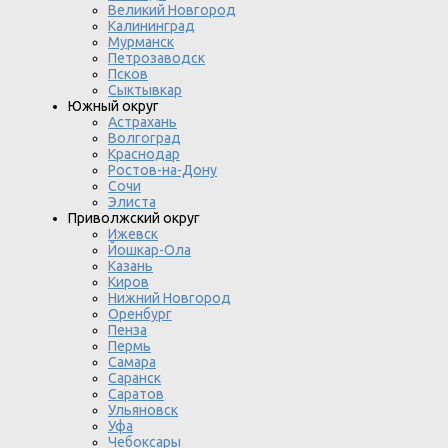
Великий Новгород
Калининград
Мурманск
Петрозаводск
Псков
Сыктывкар
Южный округ
Астрахань
Волгоград
Краснодар
Ростов-на-Дону
Сочи
Элиста
Приволжский округ
Ижевск
Йошкар-Ола
Казань
Киров
Нижний Новгород
Оренбург
Пенза
Пермь
Самара
Саранск
Саратов
Ульяновск
Уфа
Чебоксары