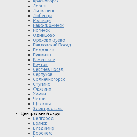
Красногорск
Лобня
Лыткарино
Люберцы
Мытищи
Наро-Фоминск
Ногинск
Одинцово
Орехово-Зуево
Павловский Посад
Подольск
Пушкино
Раменское
Реутов
Сергиев Посад
Серпухов
Солнечногорск
Ступино
Фрязино
Химки
Чехов
Щелково
Электросталь
Центральный округ
Белгород
Брянск
Владимир
Воронеж