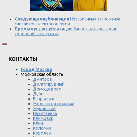
Следующая публикация
Независимая экспертиза
счетчиков электроэнергии
Предыдущая публикация
Запрос на назначение
судебной экспертизы
КОНТАКТЫ
Город Москва
Московская область
Дмитров
Долгопрудный
Домодедово
Дубна
Егорьевск
Железнодорожный
Жуковский
Ивантеевка
Климовск
Клин
Коломна
Королев