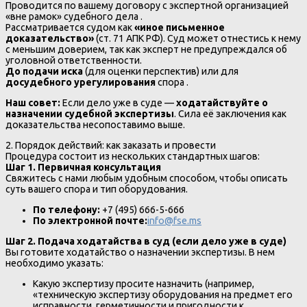
Проводится по вашему договору с экспертной организацией
«вне рамок» судебного дела .
Рассматривается судом как
«иное письменное
доказательство»
(ст. 71 АПК РФ). Суд может отнестись к нему
с меньшим доверием, так как эксперт не предупреждался об
уголовной ответственности.
До подачи иска
(для оценки перспектив) или для
досудебного урегулирования
спора .
Наш совет:
Если дело уже в суде —
ходатайствуйте о
назначении судебной экспертизы
. Сила её заключения как
доказательства несопоставимо выше.
2. Порядок действий: как заказать и провести
Процедура состоит из нескольких стандартных шагов:
Шаг 1. Первичная консультация
Свяжитесь с нами любым удобным способом, чтобы описать
суть вашего спора и тип оборудования.
По телефону:
+7 (495) 666-5-666
По электронной почте:
info@fse.ms
Шаг 2. Подача ходатайства в суд (если дело уже в суде)
Вы готовите ходатайство о назначении экспертизы. В нем
необходимо указать:
Какую экспертизу просите назначить (например,
«техническую экспертизу оборудования на предмет его
исправности, герметичности и пригодности к