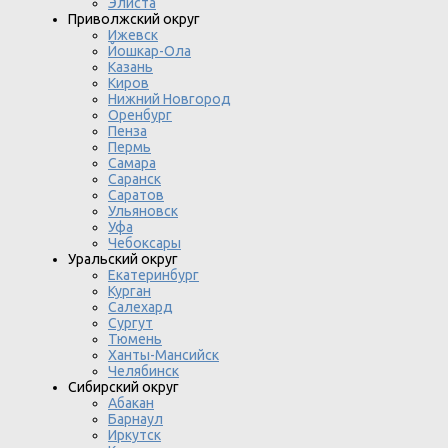
Элиста
Приволжский округ
Ижевск
Йошкар-Ола
Казань
Киров
Нижний Новгород
Оренбург
Пенза
Пермь
Самара
Саранск
Саратов
Ульяновск
Уфа
Чебоксары
Уральский округ
Екатеринбург
Курган
Салехард
Сургут
Тюмень
Ханты-Мансийск
Челябинск
Сибирский округ
Абакан
Барнаул
Иркутск