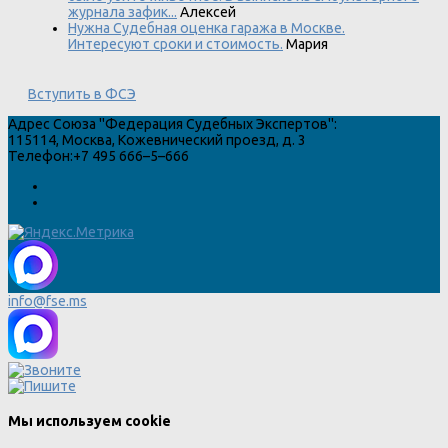
журнала зафик...
Алексей
Нужна Судебная оценка гаража в Москве.
Интересуют сроки и стоимость.
Мария
Вступить в ФСЭ
Адрес
Союза "Федерация Судебных Экспертов"
:
115114
,
Москва
,
Кожевнический проезд, д. 3
Телефон:
+7 495 666–5–666
info@fse.ms
Мы используем cookie