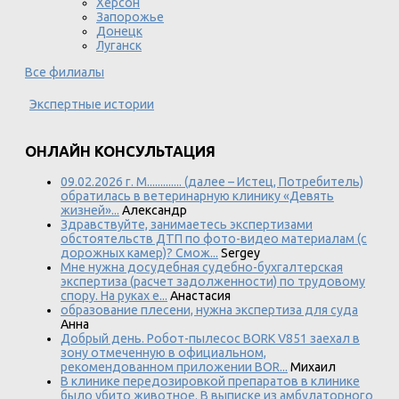
Херсон
Запорожье
Донецк
Луганск
Все филиалы
Экспертные истории
ОНЛАЙН КОНСУЛЬТАЦИЯ
09.02.2026 г. М............. (далее – Истец, Потребитель)
обратилась в ветеринарную клинику «Девять
жизней»...
Александр
Здравствуйте, занимаетесь экспертизами
обстоятельств ДТП по фото-видео материалам (с
дорожных камер)? Смож...
Sergey
Мне нужна досудебная судебно-бухгалтерская
экспертиза (расчет задолженности) по трудовому
спору. На руках е...
Анастасия
образование плесени, нужна экспертиза для суда
Анна
Добрый день. Робот-пылесос BORK V851 заехал в
зону отмеченную в официальном,
рекомендованном приложении BOR...
Михаил
В клинике передозировкой препаратов в клинике
было убито животное. В выписке из амбулаторного