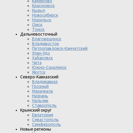
Кемерово
Красноярск
Кызыл
Новосибирск
Норильск
Омск
Томск
Дальневосточный
Благовещенск
Владивосток
Петропавловск-Камчатский
Улан-Удэ
Хабаровск
Чита
Южно-Сахалинск
Якутск
Северо-Кавказский
Владикавказ
Грозный
Махачкала
Назрань
Нальчик
Ставрополь
Крымский округ
Евпатория
Севастополь
Симферополь
Новые регионы