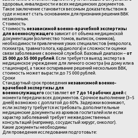
здоровья, инвалидности и всех медицинских документов.
Такое заключение становится весомым доказательством в
суде и может стать основанием для признания решения ВВК
незаконным.
Стоимость
Стоимость
независимой военно-врачебной экспертизы
для военнослужащего
зависит от объема медицинской
документации (количество томов, выписок, снимков),
необходимости привлечения узких специалистов (невролога,
психиатра, травматолога, кардиолога) и сложности оценки
связи заболевания с военной службой. Базовый диапазон –
от
25 000 до 55 000 рублей
. Если требуется выезд эксперта в
медицинское учреждение для личного осмотра (на дому или в
стационаре), а также оспаривание решений нескольких ВВК,
стоимость может вырасти до 75 000 рублей.
Сроки
Стандартный срок проведения
независимой военно-
врачебной экспертизы для
военнослужащего
составляет
от 7 до 14 рабочих дней
с
момента передачи всех документов. Срочное выполнение (3–5
дней) возможно с доплатой до 60%. Задержки возникают,
если эксперту требуется истребовать дополнительные
медицинские документы из архивов госпиталей или если
характер заболеваний требует межведомственных
консультаций (например, сосудистый хирург, онколог).
Какие документы необходимы
Для проведения исследования подготовьте: