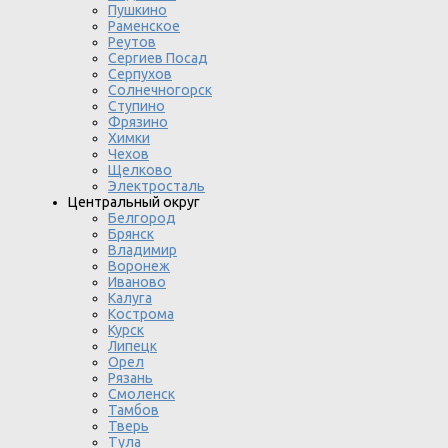
Пушкино
Раменское
Реутов
Сергиев Посад
Серпухов
Солнечногорск
Ступино
Фрязино
Химки
Чехов
Щелково
Электросталь
Центральный округ
Белгород
Брянск
Владимир
Воронеж
Иваново
Калуга
Кострома
Курск
Липецк
Орел
Рязань
Смоленск
Тамбов
Тверь
Тула