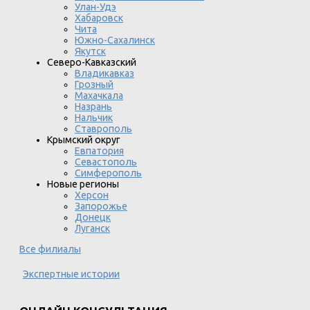
Улан-Удэ
Хабаровск
Чита
Южно-Сахалинск
Якутск
Северо-Кавказский
Владикавказ
Грозный
Махачкала
Назрань
Нальчик
Ставрополь
Крымский округ
Евпатория
Севастополь
Симферополь
Новые регионы
Херсон
Запорожье
Донецк
Луганск
Все филиалы
Экспертные истории