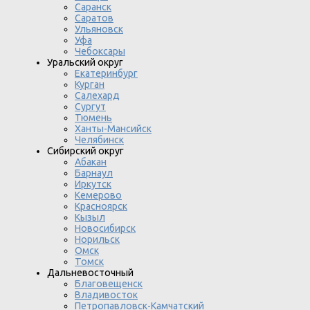
Саранск
Саратов
Ульяновск
Уфа
Чебоксары
Уральский округ
Екатеринбург
Курган
Салехард
Сургут
Тюмень
Ханты-Мансийск
Челябинск
Сибирский округ
Абакан
Барнаул
Иркутск
Кемерово
Красноярск
Кызыл
Новосибирск
Норильск
Омск
Томск
Дальневосточный
Благовещенск
Владивосток
Петропавловск-Камчатский