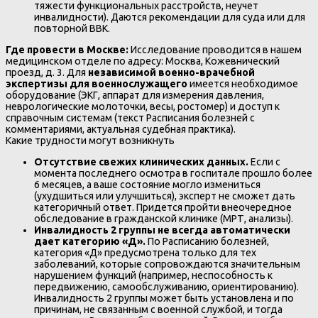
тяжести функциональных расстройств, неучет
инвалидности). Даются рекомендации для суда или для
повторной ВВК.
Где провести в Москве:
Исследование проводится в нашем
медицинском отделе по адресу: Москва, Кожевнический
проезд, д. 3. Для
независимой военно-врачебной
экспертизы для военнослужащего
имеется необходимое
оборудование (ЭКГ, аппарат для измерения давления,
неврологические молоточки, весы, ростомер) и доступ к
справочным системам (текст Расписания болезней с
комментариями, актуальная судебная практика).
Какие трудности могут возникнуть
Отсутствие свежих клинических данных.
Если с
момента последнего осмотра в госпитале прошло более
6 месяцев, а ваше состояние могло измениться
(ухудшиться или улучшиться), эксперт не сможет дать
категоричный ответ. Придется пройти внеочередное
обследование в гражданской клинике (МРТ, анализы).
Инвалидность 2 группы не всегда автоматически
дает категорию «Д».
По Расписанию болезней,
категория «Д» предусмотрена только для тех
заболеваний, которые сопровождаются значительным
нарушением функций (например, неспособность к
передвижению, самообслуживанию, ориентированию).
Инвалидность 2 группы может быть установлена и по
причинам, не связанным с военной службой, и тогда