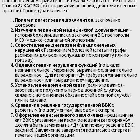
Постановлением Правительства РФ № 574) и в соответствии с
Главой 27 КАС РФ (об оспаривании решений, действий военных
органов). Процедура включает:
Прием и регистрация документов
, заключение
договора.
Изучение первичной медицинской документации
–
история болезни, выписки, заключения ВК, протоколы
МСЭ (медико-социальной экспертизы).
Сопоставление диагноза и функциональных
нарушений
с Расписанием болезней (статьи и графы
расписания для военнослужащих по контракту или по
призыву).
Оценка степени нарушения функций
(по шкале:
незначительное, умеренное, выраженное, значительно
выраженное). Для категории «Д» требуется «значительно
выраженное» или «выраженное» нарушение.
Установление причинной связи
(если это важно) –
заболевание получено в период военной службы,
связано с исполнением обязанностей военной службы
или не связано.
Сравнение решения государственной ВВК
с
расчетным (по документам) выводом эксперта.
Оформление письменного заключения
– рецензии на
акт ВВК с указанием, на каком основании категория «В»
должна быть заменена на «Д» (или почему решение ВВК
законно). Заключение заверяется подписью эксперта и
печатью нашей организации.