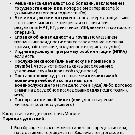
Решение (свидетельство о болезни, заключение)
государственной ВВК
, которое вы оспариваете (с
указанием категории годности «В»).
Все медицинские документы
, подтверждающие ваше
состояние: выписные эпикризы из госпиталей,
результаты МРТ, КТ, рентгенов, УЗИ, анализы, протоколы
операций.
Справку об инвалидности 2 группы
(с указанием
причины инвалидности: общее заболевание, военная
травма, заболевание, полученное в период службы).
Индивидуальную программу реабилитации (ИПРА)
–
если есть.
Послужной список (или выписку из приказов о
службе)
, чтобы установить связь заболевания с
условиями службы (при необходимости).
Постановление суда
о назначении
независимой
военно-врачебной экспертизы для
военнослужащего
(если дело уже в суде) либо договор
с нами на досудебное исследование (для подготовки к
иску).
Паспорт и военный билет
(или удостоверение
личности военнослужащего).
Как провести и где провести в Москве
Порядок действий:
Вы обращаетесь к нам лично или через представителя,
предоставляете документы. Заключается договор на