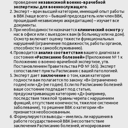
проведение
независимой военно-врачебной
экспертизы для военнослужащего
.
Эксперт – врач высшей категории, имеющий опыт работы
в ВВК (чаще всего – бывший председатель или член ВВК,
прошедший независимую аккредитацию) – изучает все
документы.
При необходимости назначается
клинический осмотр
у
нас в офисе или с выездом к вам (в больницу или на дом).
Осмотр включает оценку тяжести функциональных
нарушений (ограничение подвижности, работы органов,
способности к самообслуживанию).
Проводится
анализ соответствия
вашего диагноза и
состояния
«Расписанию болезней»
(Приложение № 1 к
Положению о военно-врачебной экспертизе, утв.
Постановлением Правительства РФ № 565). Эксперт
сопоставляет пункты Расписания с вашей патологией.
Эксперт дает
заключение
о том, какая категория
годности вам полагается по закону: «В» (ограниченно
годен) или «Д» (не годен). Если по Расписанию болезней
ваше состояние подпадает под статью,
предусматривающую категорию «Д» (например,
последствия тяжелой травмы черепа с нарушением
функций, отсутствие конечности, тяжелое системное
заболевание), то решение ВВК о категории «В»
признается необоснованным.
Формулируются выводы – имелись ли нарушения в
работе государственной ВВК (несоответствие
заключения Расписанию болезней, игнорирование