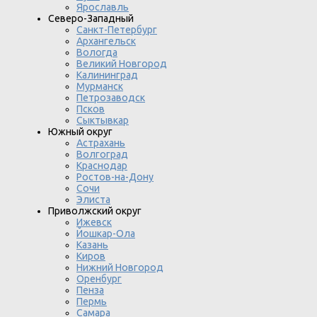
Ярославль
Северо-Западный
Санкт-Петербург
Архангельск
Вологда
Великий Новгород
Калининград
Мурманск
Петрозаводск
Псков
Сыктывкар
Южный округ
Астрахань
Волгоград
Краснодар
Ростов-на-Дону
Сочи
Элиста
Приволжский округ
Ижевск
Йошкар-Ола
Казань
Киров
Нижний Новгород
Оренбург
Пенза
Пермь
Самара