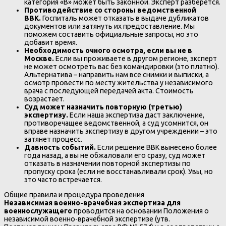
категория «В» может быть законной. Эксперт разберется.
Противодействие со стороны ведомственной
ВВК.
Госпиталь может отказать в выдаче дубликатов
документов или затянуть их предоставление. Мы
поможем составить официальные запросы, но это
добавит время.
Необходимость очного осмотра, если вы не в
Москве.
Если вы проживаете в другом регионе, эксперт
не может осмотреть вас без командировки (это платно).
Альтернатива – направить нам все снимки и выписки, а
осмотр провести по месту жительства у независимого
врача с последующей передачей акта. Стоимость
возрастает.
Суд может назначить повторную (третью)
экспертизу.
Если наша экспертиза даст заключение,
противоречащее ведомственной, а суд усомнится, он
вправе назначить экспертизу в другом учреждении – это
затянет процесс.
Давность событий.
Если решение ВВК вынесено более
года назад, а вы не обжаловали его сразу, суд может
отказать в назначении повторной экспертизы по
пропуску срока (если не восстанавливали срок). Увы, но
это часто встречается.
Общие правила и процедура проведения
Независимая военно-врачебная экспертиза для
военнослужащего
проводится на основании Положения о
независимой военно-врачебной экспертизе (утв.