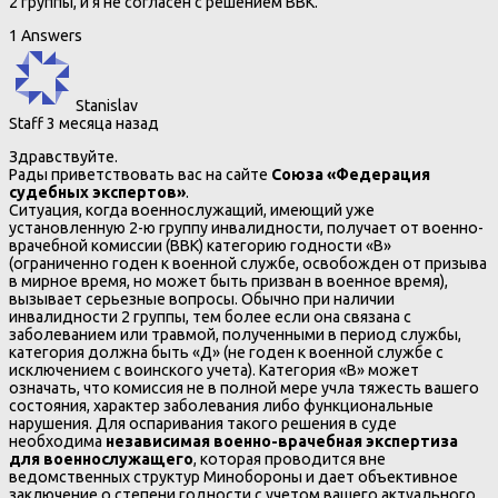
2 группы, и я не согласен с решением ВВК.
1 Answers
Stanislav
Staff
3 месяца назад
Здравствуйте.
Рады приветствовать вас на сайте
Союза «Федерация
судебных экспертов»
.
Ситуация, когда военнослужащий, имеющий уже
установленную 2-ю группу инвалидности, получает от военно-
врачебной комиссии (ВВК) категорию годности «В»
(ограниченно годен к военной службе, освобожден от призыва
в мирное время, но может быть призван в военное время),
вызывает серьезные вопросы. Обычно при наличии
инвалидности 2 группы, тем более если она связана с
заболеванием или травмой, полученными в период службы,
категория должна быть «Д» (не годен к военной службе с
исключением с воинского учета). Категория «В» может
означать, что комиссия не в полной мере учла тяжесть вашего
состояния, характер заболевания либо функциональные
нарушения. Для оспаривания такого решения в суде
необходима
независимая военно-врачебная экспертиза
для военнослужащего
, которая проводится вне
ведомственных структур Минобороны и дает объективное
заключение о степени годности с учетом вашего актуального