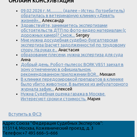
ОНЛАЙН КОНСУЛЬТАЦИЯ
09.02.2026 г. М............. (далее – Истец, Потребитель)
обратилась в ветеринарную клинику «Девять
жизней»...
Александр
Здравствуйте, занимаетесь экспертизами
обстоятельств ДТП по фото-видео материалам (с
дорожных камер)? Смож...
Sergey
Мне нужна досудебная судебно-бухгалтерская
экспертиза (расчет задолженности) по трудовому
спору. На руках е...
Анастасия
образование плесени, нужна экспертиза для суда
Анна
Добрый день. Робот-пылесос BORK V851 заехал в
зону отмеченную в официальном,
рекомендованном приложении BOR...
Михаил
В клинике передозировкой препаратов в клинике
было убито животное. В выписке из амбулаторного
журнала зафик...
Алексей
Нужна Судебная оценка гаража в Москве.
Интересуют сроки и стоимость.
Мария
Вступить в ФСЭ
Адрес
Союза "Федерация Судебных Экспертов"
:
115114
,
Москва
,
Кожевнический проезд, д. 3
Телефон:
+7 495 666–5–666