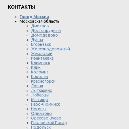
КОНТАКТЫ
Город Москва
Московская область
Дмитров
Долгопрудный
Домодедово
Дубна
Егорьевск
Железнодорожный
Жуковский
Ивантеевка
Климовск
Клин
Коломна
Королев
Красногорск
Лобня
Лыткарино
Люберцы
Мытищи
Наро-Фоминск
Ногинск
Одинцово
Орехово-Зуево
Павловский Посад
Подольск