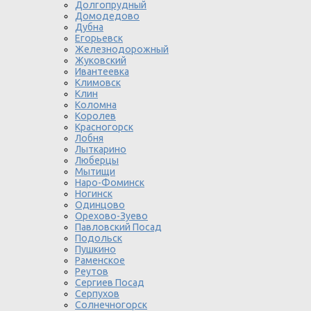
Долгопрудный
Домодедово
Дубна
Егорьевск
Железнодорожный
Жуковский
Ивантеевка
Климовск
Клин
Коломна
Королев
Красногорск
Лобня
Лыткарино
Люберцы
Мытищи
Наро-Фоминск
Ногинск
Одинцово
Орехово-Зуево
Павловский Посад
Подольск
Пушкино
Раменское
Реутов
Сергиев Посад
Серпухов
Солнечногорск