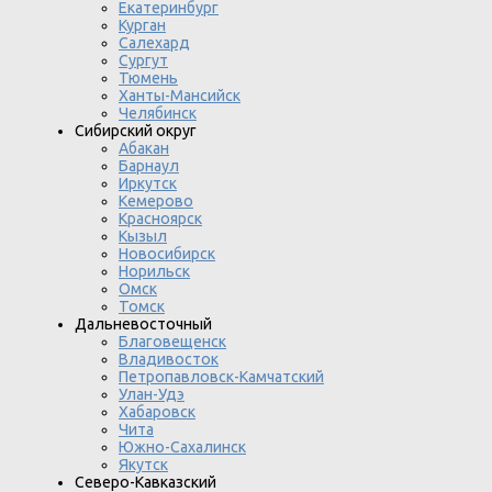
Екатеринбург
Курган
Салехард
Сургут
Тюмень
Ханты-Мансийск
Челябинск
Сибирский округ
Абакан
Барнаул
Иркутск
Кемерово
Красноярск
Кызыл
Новосибирск
Норильск
Омск
Томск
Дальневосточный
Благовещенск
Владивосток
Петропавловск-Камчатский
Улан-Удэ
Хабаровск
Чита
Южно-Сахалинск
Якутск
Северо-Кавказский