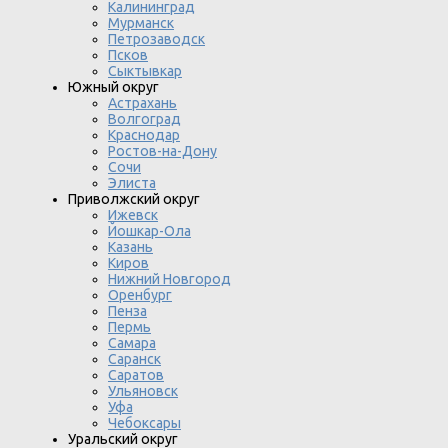
Калининград
Мурманск
Петрозаводск
Псков
Сыктывкар
Южный округ
Астрахань
Волгоград
Краснодар
Ростов-на-Дону
Сочи
Элиста
Приволжский округ
Ижевск
Йошкар-Ола
Казань
Киров
Нижний Новгород
Оренбург
Пенза
Пермь
Самара
Саранск
Саратов
Ульяновск
Уфа
Чебоксары
Уральский округ