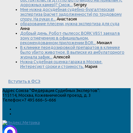
обстоятельств ДТП по фото-видео материалам (с
дорожных камер)? Смож...
Sergey
Мне нужна досудебная судебно-бухгалтерская
экспертиза (расчет задолженности) по трудовому
спору. На руках е...
Анастасия
образование плесени, нужна экспертиза для суда
Анна
Добрый день. Робот-пылесос BORK V851 заехал в
зону отмеченную в официальном,
рекомендованном приложении BOR...
Михаил
В клинике передозировкой препаратов в клинике
было убито животное. В выписке из амбулаторного
журнала зафик...
Алексей
Нужна Судебная оценка гаража в Москве.
Интересуют сроки и стоимость.
Мария
Вступить в ФСЭ
Адрес
Союза "Федерация Судебных Экспертов"
:
115114
,
Москва
,
Кожевнический проезд, д. 3
Телефон:
+7 495 666–5–666