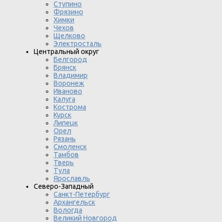
Ступино
Фрязино
Химки
Чехов
Щелково
Электросталь
Центральный округ
Белгород
Брянск
Владимир
Воронеж
Иваново
Калуга
Кострома
Курск
Липецк
Орел
Рязань
Смоленск
Тамбов
Тверь
Тула
Ярославль
Северо-Западный
Санкт-Петербург
Архангельск
Вологда
Великий Новгород