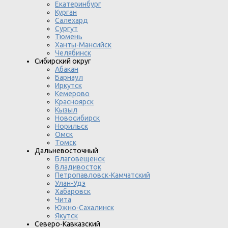
Екатеринбург
Курган
Салехард
Сургут
Тюмень
Ханты-Мансийск
Челябинск
Сибирский округ
Абакан
Барнаул
Иркутск
Кемерово
Красноярск
Кызыл
Новосибирск
Норильск
Омск
Томск
Дальневосточный
Благовещенск
Владивосток
Петропавловск-Камчатский
Улан-Удэ
Хабаровск
Чита
Южно-Сахалинск
Якутск
Северо-Кавказский