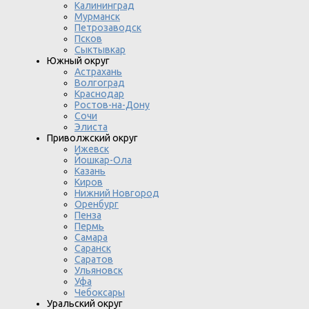
Калининград
Мурманск
Петрозаводск
Псков
Сыктывкар
Южный округ
Астрахань
Волгоград
Краснодар
Ростов-на-Дону
Сочи
Элиста
Приволжский округ
Ижевск
Йошкар-Ола
Казань
Киров
Нижний Новгород
Оренбург
Пенза
Пермь
Самара
Саранск
Саратов
Ульяновск
Уфа
Чебоксары
Уральский округ