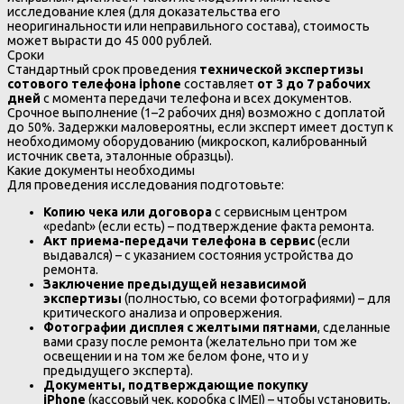
исследование клея (для доказательства его
неоригинальности или неправильного состава), стоимость
может вырасти до 45 000 рублей.
Сроки
Стандартный срок проведения
технической экспертизы
сотового телефона iphone
составляет
от 3 до 7 рабочих
дней
с момента передачи телефона и всех документов.
Срочное выполнение (1–2 рабочих дня) возможно с доплатой
до 50%. Задержки маловероятны, если эксперт имеет доступ к
необходимому оборудованию (микроскоп, калиброванный
источник света, эталонные образцы).
Какие документы необходимы
Для проведения исследования подготовьте:
Копию чека или договора
с сервисным центром
«pedant» (если есть) – подтверждение факта ремонта.
Акт приема-передачи телефона в сервис
(если
выдавался) – с указанием состояния устройства до
ремонта.
Заключение предыдущей независимой
экспертизы
(полностью, со всеми фотографиями) – для
критического анализа и опровержения.
Фотографии дисплея с желтыми пятнами
, сделанные
вами сразу после ремонта (желательно при том же
освещении и на том же белом фоне, что и у
предыдущего эксперта).
Документы, подтверждающие покупку
iPhone
(кассовый чек, коробка с IMEI) – чтобы установить,