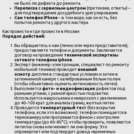
не было ли дефекта до ремонта.
Переписка с сервисным центром
(претензии, ответы) –
для подтверждения досудебного урегулирования.
Сам телефон iPhone
– в том виде, как он есть, без
попыток ремонта у другого мастера.
Как провести и где провести в Москве
Порядок действий:
Вы обращаетесь к нам (лично или через представителя),
предоставляете телефон и документы. Заключается
договор на проведение
технической экспертизы
сотового телефона iphone
.
Эксперт (инженер-электронщик, специалист по ремонту
мобильной техники) проводит
внешний
осмотр
дисплея в стандартных условиях и затем в
затемненной камере с калиброванным белым полем
(чтобы объективно оценить интенсивность пятен).
Выполняется
фото- и видеофиксация
дефектов под
разными углами, с разной яркостью подсветки.
Используется макросъемка и микроскоп с увеличением
до 40–100 крат для анализа границ желтых пятен.
Проводится
температурный тест
(без вскрытия
телефона, если это возможно): телефон помещается в
термокамеру или прогревается феном с контролем
температуры (до 60–80°C), чтобы проверить, появляются
ли пятна снова или меняют ли они форму. Это
опровергнет или подтвердит довод «временных