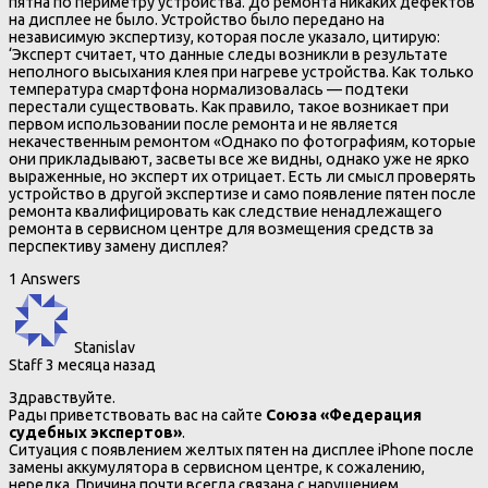
пятна по периметру устройства. До ремонта никаких дефектов
на дисплее не было. Устройство было передано на
независимую экспертизу, которая после указало, цитирую:
‘Эксперт считает, что данные следы возникли в результате
неполного высыхания клея при нагреве устройства. Как только
температура смартфона нормализовалась — подтеки
перестали существовать. Как правило, такое возникает при
первом использовании после ремонта и не является
некачественным ремонтом «Однако по фотографиям, которые
они прикладывают, засветы все же видны, однако уже не ярко
выраженные, но эксперт их отрицает. Есть ли смысл проверять
устройство в другой экспертизе и само появление пятен после
ремонта квалифицировать как следствие ненадлежащего
ремонта в сервисном центре для возмещения средств за
перспективу замену дисплея?
1 Answers
Stanislav
Staff
3 месяца назад
Здравствуйте.
Рады приветствовать вас на сайте
Союза «Федерация
судебных экспертов»
.
Ситуация с появлением желтых пятен на дисплее iPhone после
замены аккумулятора в сервисном центре, к сожалению,
нередка. Причина почти всегда связана с нарушением