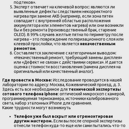
подтеков».
Эксперт отвечает на ключевой вопрос: являются ли
выявленные дефекты следствием некорректного
нагрева при замене АКБ (например, если зона пятен
совпадает с внутренней областью расположения
аккумулятора или элементов нагрева) или они возникли
бы и без ремонта (производственный брак, старение
OLED). В 99% случаев желтые пятна по периметру после
нагрева – это повреждение поляризационного слоя или
клеевой прослойки, что является
некачественным
ремонтом
.
Составляется заключение с категоричным выводом:
«Некачественный ремонт, требующий замены дисплея»
или «Дефект не связан с действиями сервиса». И дается
оценка стоимости восстановления (замена дисплея на
оригинальный или качественный аналог).
Где провести в Москве:
Исследование проводится в нашей
лаборатории по адресу: Москва, Кожевнический проезд, д. 3.
Здесь есть все необходимое для
технической экспертизы
сотового телефона iphone
: оптический микроскоп с камерой,
программируемая термокамера, источники калиброванного
света, набор эталонных iPhone для сравнения.
Какие трудности могут возникнуть
Телефон уже был вскрыт или отремонтирован
другим мастером.
Если вы после спорной экспертизы
отнесли телефон куда-то еще или сами пытались что-то