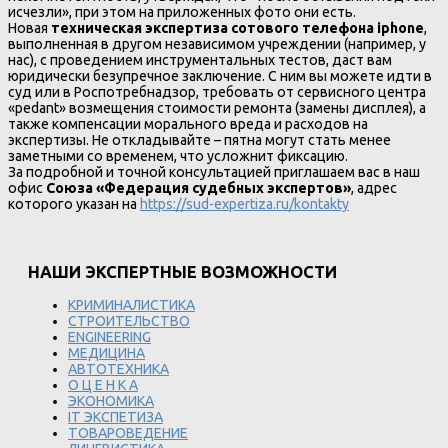
исчезли», при этом на приложенных фото они есть.
Новая
техническая экспертиза сотового телефона iphone
,
выполненная в другом независимом учреждении (например, у
нас), с проведением инструментальных тестов, даст вам
юридически безупречное заключение. С ним вы можете идти в
суд или в Роспотребнадзор, требовать от сервисного центра
«pedant» возмещения стоимости ремонта (замены дисплея), а
также компенсации морального вреда и расходов на
экспертизы. Не откладывайте – пятна могут стать менее
заметными со временем, что усложнит фиксацию.
За подробной и точной консультацией приглашаем вас в наш
офис
Союза «Федерация судебных экспертов»
, адрес
которого указан на
https://sud-expertiza.ru/kontakty
НАШИ ЭКСПЕРТНЫЕ ВОЗМОЖНОСТИ
КРИМИНАЛИСТИКА
СТРОИТЕЛЬСТВО
ENGINEERING
МЕДИЦИНА
АВТОТЕХНИКА
О Ц Е Н К А
ЭКОНОМИКА
IT ЭКСПЕТИЗА
ТОВАРОВЕДЕНИЕ