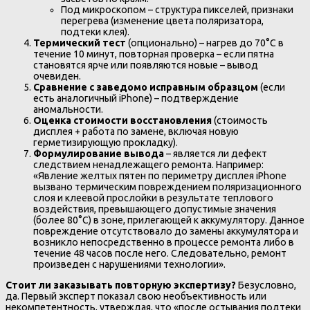
Под микроскопом – структура пикселей, признаки
перегрева (изменение цвета поляризатора,
подтеки клея).
Термический тест
(опционально) – нагрев до 70°C в
течение 10 минут, повторная проверка – если пятна
становятся ярче или появляются новые – вывод
очевиден.
Сравнение с заведомо исправным образцом
(если
есть аналогичный iPhone) – подтверждение
аномальности.
Оценка стоимости восстановления
(стоимость
дисплея + работа по замене, включая новую
герметизирующую прокладку).
Формулирование вывода
– является ли дефект
следствием ненадлежащего ремонта. Например:
«Явление желтых пятен по периметру дисплея iPhone
вызвано термическим повреждением поляризационного
слоя и клеевой прослойки в результате теплового
воздействия, превышающего допустимые значения
(более 80°C) в зоне, прилегающей к аккумулятору. Данное
повреждение отсутствовало до замены аккумулятора и
возникло непосредственно в процессе ремонта либо в
течение 48 часов после него. Следовательно, ремонт
произведен с нарушениями технологии».
Стоит ли заказывать повторную экспертизу?
Безусловно,
да. Первый эксперт показал свою необъективность или
некомпетентность, утверждая, что «после остывания подтеки