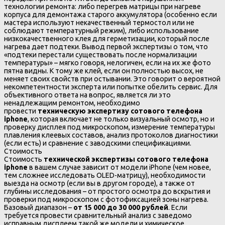
технологии ремонта: либо перегрев матрицы при нагреве
корпуса для демонтажа старого аккумулятора (особенно если
мастера используют некачественный термостол или не
соблюдают температурный режим), либо использование
низкокачественного клея для герметизации, который после
нагрева дает подтеки. Вывод первой экспертизы о том, что
«подтеки перестали существовать после нормализации
температуры» – мягко говоря, нелогичен, если на их же фото
пятна видны. К тому же клей, если он полностью высох, не
меняет своих свойств при остывании. Это говорит о вероятной
некомпетентности эксперта или попытке обелить сервис. Для
объективного ответа на вопрос, является ли это
ненадлежащим ремонтом, необходимо
провести
техническую экспертизу сотового телефона
iphone
, которая включает не только визуальный осмотр, но и
проверку дисплея под микроскопом, измерение температуры
плавления клеевых составов, анализ протоколов диагностики
(если есть) и сравнение с заводскими спецификациями.
Стоимость
Стоимость
технической экспертизы сотового телефона
iphone
в вашем случае зависит от модели iPhone (чем новее,
тем сложнее исследовать OLED-матрицу), необходимости
выезда на осмотр (если вы в другом городе), а также от
глубины исследования – от простого осмотра до вскрытия и
проверки под микроскопом с фотофиксацией зоны нагрева.
Базовый диапазон –
от 15 000 до 30 000 рублей
. Если
требуется провести сравнительный анализ с заведомо
исправным дисплеем такой же модели и химическое