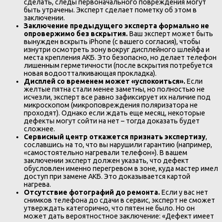
сделать, следы первоначального повреждения могут
быть утрачены. Эксперт сделает пометку об этом в
заключении.
Заключение предыдущего эксперта формально не
опровержимо без вскрытия.
Ваш эксперт может быть
вынужден вскрыть iPhone (с вашего согласия), чтобы
изнутри осмотреть зону вокруг дисплейного шлейфа и
места крепления АКБ. Это безопасно, но делает телефон
лишенным герметичности (после вскрытия потребуется
новая водоотталкивающая прокладка).
Дисплей со временем может «успокоиться».
Если
желтые пятна стали менее заметны, но полностью не
исчезли, эксперт все равно зафиксирует их наличие под
микроскопом (микроповреждения поляризатора не
проходят). Однако если ждать еще месяц, некоторые
дефекты могут сойти на нет – тогда доказать будет
сложнее.
Сервисный центр откажется признать экспертизу
,
сославшись на то, что вы нарушили гарантию (например,
«самостоятельно нагревали телефон»). В вашем
заключении эксперт должен указать, что дефект
обусловлен именно перегревом в зоне, куда мастер имел
доступ при замене АКБ. Это доказывается картой
нагрева.
Отсутствие фотографий до ремонта.
Если у вас нет
снимков телефона до сдачи в сервис, эксперт не сможет
утверждать категорично, что пятен не было. Но он
может дать вероятностное заключение: «Дефект имеет