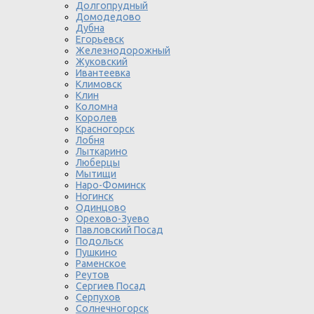
Долгопрудный
Домодедово
Дубна
Егорьевск
Железнодорожный
Жуковский
Ивантеевка
Климовск
Клин
Коломна
Королев
Красногорск
Лобня
Лыткарино
Люберцы
Мытищи
Наро-Фоминск
Ногинск
Одинцово
Орехово-Зуево
Павловский Посад
Подольск
Пушкино
Раменское
Реутов
Сергиев Посад
Серпухов
Солнечногорск