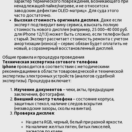
характер термического повреждения, возникающего при
ненадлежащей пайке/нагреве, и не относится к
заводским дефектам OLED-матриц». Для суда этого
часто достаточно.
Высокая стоимость оригинала дисплея.
Даже если
эксперт подтвердит вину сервиса, взыскать полную
стоимость нового дисплея (например, 25 000–40 000 руб.
для iPhone 12/13) может быть сложно, если телефон был
старый. Эксперт рассчитает стоимость ремонта с учетом
амортизации (износа) – сервис обязан будет оплатить не
новый, а соразмерный восстановленный дисплей.
Общие правила и процедура проведения
Техническая экспертиза сотового телефона
iphone
проводится в соответствии с методическими
рекомендациями в области товароведческой и технической
экспертизы электронных устройств (аналогов судебной
экспертизы). Процедура включает:
Изучение документов
– чеки, акты, предыдущие
заключения, фотографии.
Внешний осмотр телефона
– состояние корпуса,
защитных стекол, наличие следов вскрытия
(незаводские зазоры, сколы на винтах).
Проверка дисплея
:
На цвета RGB, черный, белый при разной яркости.
На наличие желтых пятен, битых пикселей,
засветов по краям.