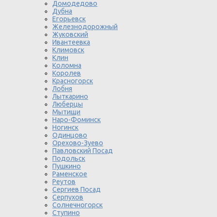
Домодедово
Дубна
Егорьевск
Железнодорожный
Жуковский
Ивантеевка
Климовск
Клин
Коломна
Королев
Красногорск
Лобня
Лыткарино
Люберцы
Мытищи
Наро-Фоминск
Ногинск
Одинцово
Орехово-Зуево
Павловский Посад
Подольск
Пушкино
Раменское
Реутов
Сергиев Посад
Серпухов
Солнечногорск
Ступино