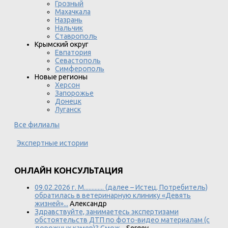
Грозный
Махачкала
Назрань
Нальчик
Ставрополь
Крымский округ
Евпатория
Севастополь
Симферополь
Новые регионы
Херсон
Запорожье
Донецк
Луганск
Все филиалы
Экспертные истории
ОНЛАЙН КОНСУЛЬТАЦИЯ
09.02.2026 г. М............. (далее – Истец, Потребитель)
обратилась в ветеринарную клинику «Девять
жизней»...
Александр
Здравствуйте, занимаетесь экспертизами
обстоятельств ДТП по фото-видео материалам (с