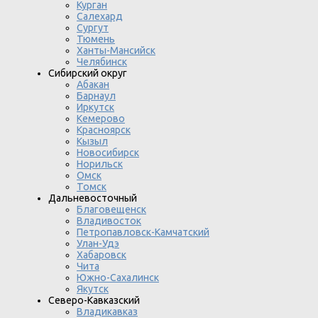
Курган
Салехард
Сургут
Тюмень
Ханты-Мансийск
Челябинск
Сибирский округ
Абакан
Барнаул
Иркутск
Кемерово
Красноярск
Кызыл
Новосибирск
Норильск
Омск
Томск
Дальневосточный
Благовещенск
Владивосток
Петропавловск-Камчатский
Улан-Удэ
Хабаровск
Чита
Южно-Сахалинск
Якутск
Северо-Кавказский
Владикавказ