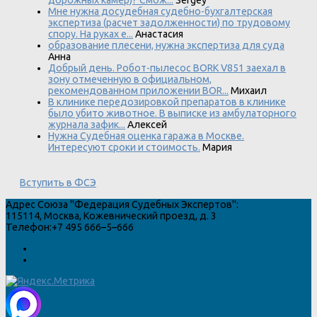
дорожных камер)? Смож...
Sergey
Мне нужна досудебная судебно-бухгалтерская
экспертиза (расчет задолженности) по трудовому
спору. На руках е...
Анастасия
образование плесени, нужна экспертиза для суда
Анна
Добрый день. Робот-пылесос BORK V851 заехал в
зону отмеченную в официальном,
рекомендованном приложении BOR...
Михаил
В клинике передозировкой препаратов в клинике
было убито животное. В выписке из амбулаторного
журнала зафик...
Алексей
Нужна Судебная оценка гаража в Москве.
Интересуют сроки и стоимость.
Мария
Вступить в ФСЭ
Адрес
Союза "Федерация Судебных Экспертов"
:
115114
,
Москва
,
Кожевнический проезд, д. 3
Телефон:
+7 495 666–5–666