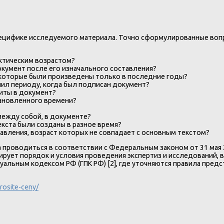
пецифике исследуемого материала. Точно сформулированные воп
актическим возрастом?
окумент после его изначального составления?
 которые были произведены только в последние годы?
ил периоду, когда был подписан документ?
иты в документ?
тановленного времени?
между собой, в документе?
кста были созданы в разное время?
авления, возраст которых не совпадает с основным текстом?
проводиться в соответствии с Федеральным законом от 31 мая 2
ирует порядок и условия проведения экспертиз и исследований,
альным кодексом РФ (ГПК РФ) [2], где уточняются правила предс
prosite-ceny/