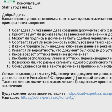
Консультация
Staff
2 года назад
Добрый день!
Ваши вопросы должны основываться на методиках анализа и с
примеры таких вопросов:
Совпадает ли указанная дата создания документа с его ф
Присутствуют ли доказательства внесения изменений в д
Может ли подпись в документе быть сделана чернилами,
Соответствует ли возможность использования таких черн
В каком порядке были введены ключевые данные и реквиз
Имеется ли вероятность, что документ был создан до ус
Каков возраст оттиска печати на документе?
Как были расположены линии и оттиски, пересекающиеся 
Возможно ли, что разные сегменты одного рукописного те
Обнаруживаются ли в тексте документа приписки или испр
Согласно законодательству РФ, экспертиза документов должна 
деятельности в Российской Федерации» [1], который регламент
Также полезным является ознакомление с Гражданским процессу
заключения.
Будут комментарии, звоните, пишите:
https://sud-expertiza.ru/za
Наш адрес:
https://sud-expertiza.ru/kontakty/