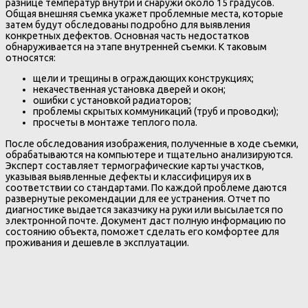
разнице температур внутри и снаружи около 15 градусов.
Общая внешняя съемка укажет проблемные места, которые
затем будут обследованы подробно для выявления
конкретных дефектов. Основная часть недостатков
обнаруживается на этапе внутренней съемки. К таковым
относятся:
щели и трещины в ограждающих конструкциях;
некачественная установка дверей и окон;
ошибки с установкой радиаторов;
проблемы скрытых коммуникаций (труб и проводки);
просчеты в монтаже теплого пола.
После обследования изображения, полученные в ходе съемки,
обрабатываются на компьютере и тщательно анализируются.
Эксперт составляет термографические карты участков,
указывая выявленные дефекты и классифицируя их в
соответствии со стандартами. По каждой проблеме даются
развернутые рекомендации для ее устранения. Отчет по
диагностике выдается заказчику на руки или высылается по
электронной почте. Документ даст полную информацию по
состоянию объекта, поможет сделать его комфортее для
проживания и дешевле в эксплуатации.