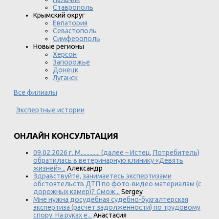
Ставрополь
Крымский округ
Евпатория
Севастополь
Симферополь
Новые регионы
Херсон
Запорожье
Донецк
Луганск
Все филиалы
Экспертные истории
ОНЛАЙН КОНСУЛЬТАЦИЯ
09.02.2026 г. М............. (далее – Истец, Потребитель)
обратилась в ветеринарную клинику «Девять
жизней»...
Александр
Здравствуйте, занимаетесь экспертизами
обстоятельств ДТП по фото-видео материалам (с
дорожных камер)? Смож...
Sergey
Мне нужна досудебная судебно-бухгалтерская
экспертиза (расчет задолженности) по трудовому
спору. На руках е...
Анастасия