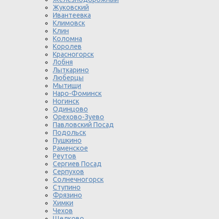
Жуковский
Ивантеевка
Климовск
Клин
Коломна
Королев
Красногорск
Лобня
Лыткарино
Люберцы
Мытищи
Наро-Фоминск
Ногинск
Одинцово
Орехово-Зуево
Павловский Посад
Подольск
Пушкино
Раменское
Реутов
Сергиев Посад
Серпухов
Солнечногорск
Ступино
Фрязино
Химки
Чехов
Щелково