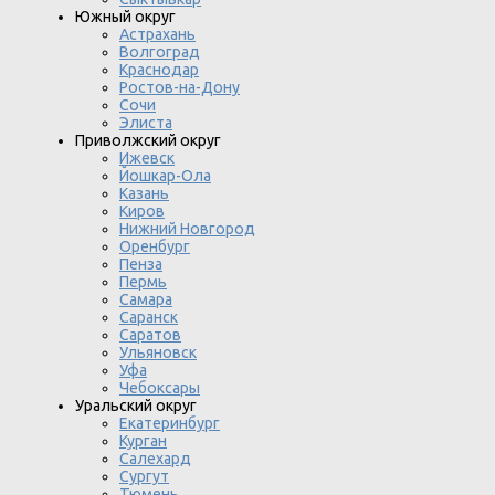
Южный округ
Астрахань
Волгоград
Краснодар
Ростов-на-Дону
Сочи
Элиста
Приволжский округ
Ижевск
Йошкар-Ола
Казань
Киров
Нижний Новгород
Оренбург
Пенза
Пермь
Самара
Саранск
Саратов
Ульяновск
Уфа
Чебоксары
Уральский округ
Екатеринбург
Курган
Салехард
Сургут
Тюмень