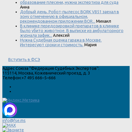
образование плесени, нужна экспертиза для суда
Анна
Добрый день. Робот-пылесос BORK V851 заехал в
зону отмеченную в официальном,
рекомендованном приложении BOR...
Михаил
В клинике передозировкой препаратов в клинике
было убито животное. В выписке из амбулаторного
журнала зафик...
Алексей
Нужна Судебная оценка гаража в Москве.
Интересуют сроки и стоимость.
Мария
Вступить в ФСЭ
Адрес
Союза "Федерация Судебных Экспертов"
:
115114
,
Москва
,
Кожевнический проезд, д. 3
Телефон:
+7 495 666–5–666
info@fse.ms