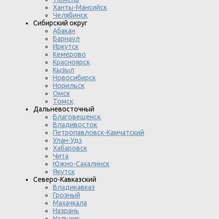
Ханты-Мансийск
Челябинск
Сибирский округ
Абакан
Барнаул
Иркутск
Кемерово
Красноярск
Кызыл
Новосибирск
Норильск
Омск
Томск
Дальневосточный
Благовещенск
Владивосток
Петропавловск-Камчатский
Улан-Удэ
Хабаровск
Чита
Южно-Сахалинск
Якутск
Северо-Кавказский
Владикавказ
Грозный
Махачкала
Назрань
Нальчик