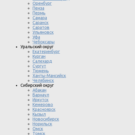
Оренбург
Пенза
Пермь
Самара
Саранск
Саратов
Ульяновск
Уфа
Чебоксары
Уральский округ
Екатеринбург
Курган
Салехард
Сургут
Тюмень
Ханты-Мансийск
Челябинск
Сибирский округ
Абакан
Барнаул
Иркутск
Кемерово
Красноярск
Кызыл
Новосибирск
Норильск
Омск
Томск