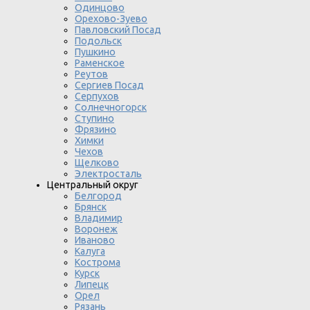
Одинцово
Орехово-Зуево
Павловский Посад
Подольск
Пушкино
Раменское
Реутов
Сергиев Посад
Серпухов
Солнечногорск
Ступино
Фрязино
Химки
Чехов
Щелково
Электросталь
Центральный округ
Белгород
Брянск
Владимир
Воронеж
Иваново
Калуга
Кострома
Курск
Липецк
Орел
Рязань