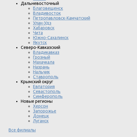
Дальневосточный
Благовещенск
Владивосток
Петропавловск-Камчатский
Улан-Удэ
Хабаровск
Чита
Южно-Сахалинск
Якутск
Северо-Кавказский
Владикавказ
Грозный
Махачкала
Назрань
Нальчик
Ставрополь
Крымский округ
Евпатория
Севастополь
Симферополь
Новые регионы
Херсон
Запорожье
Донецк
Луганск
Все филиалы