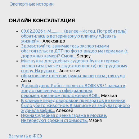
Экспертные истории
ОНЛАЙН КОНСУЛЬТАЦИЯ
09.02.2026 г. М............. (далее – Истец, Потребитель)
обратилась в ветеринарную клинику «Девять
жизней»...
Александр
Здравствуйте, занимаетесь экспертизами
обстоятельств ДТП по фото-видео материалам (с
дорожных камер)? Смож...
Sergey
Мне нужна досудебная судебно-бухгалтерская
экспертиза (расчет задолженности) по трудовому
спору. На руках е...
Анастасия
образование плесени, нужна экспертиза для суда
Анна
Добрый день. Робот-пылесос BORK V851 заехал в
зону отмеченную в официальном,
рекомендованном приложении BOR...
Михаил
В клинике передозировкой препаратов в клинике
было убито животное. В выписке из амбулаторного
журнала зафик...
Алексей
Нужна Судебная оценка гаража в Москве.
Интересуют сроки и стоимость.
Мария
Вступить в ФСЭ