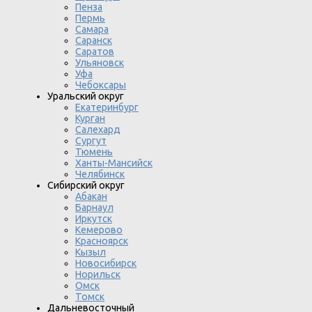
Пенза
Пермь
Самара
Саранск
Саратов
Ульяновск
Уфа
Чебоксары
Уральский округ
Екатеринбург
Курган
Салехард
Сургут
Тюмень
Ханты-Мансийск
Челябинск
Сибирский округ
Абакан
Барнаул
Иркутск
Кемерово
Красноярск
Кызыл
Новосибирск
Норильск
Омск
Томск
Дальневосточный