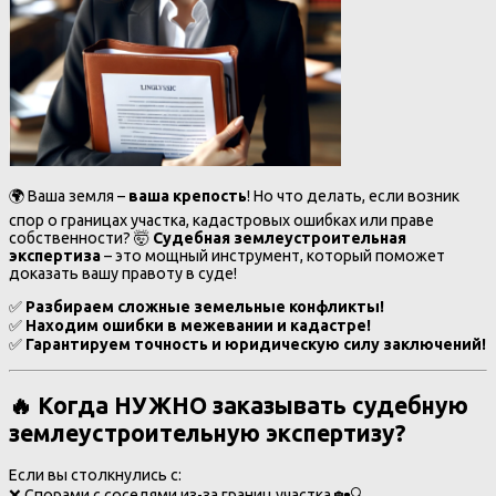
🌍 Ваша земля –
ваша крепость
! Но что делать, если возник
спор о границах участка, кадастровых ошибках или праве
собственности? 🤯
Судебная землеустроительная
экспертиза
– это мощный инструмент, который поможет
доказать вашу правоту в суде!
✅
Разбираем сложные земельные конфликты!
✅
Находим ошибки в межевании и кадастре!
✅
Гарантируем точность и юридическую силу заключений!
🔥
Когда НУЖНО заказывать судебную
землеустроительную экспертизу?
Если вы столкнулись с:
❌ Спорами с соседями из-за границ участка 🏡🔍