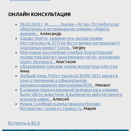
ОНЛАЙН КОНСУЛЬТАЦИЯ
09.02.2026 г. М............. (далее – Истец, Потребитель)
обратилась в ветеринарную клинику «Девять
жизней»...
Александр
Здравствуйте, занимаетесь экспертизами
обстоятельств ДТП по фото-видео материалам (с
дорожных камер)? Смож...
Sergey
Мне нужна досудебная судебно-бухгалтерская
экспертиза (расчет задолженности) по трудовому
спору. На руках е...
Анастасия
образование плесени, нужна экспертиза для суда
Анна
Добрый день. Робот-пылесос BORK V851 заехал в
зону отмеченную в официальном,
рекомендованном приложении BOR...
Михаил
В клинике передозировкой препаратов в клинике
было убито животное. В выписке из амбулаторного
журнала зафик...
Алексей
Нужна Судебная оценка гаража в Москве.
Интересуют сроки и стоимость.
Мария
Вступить в ФСЭ