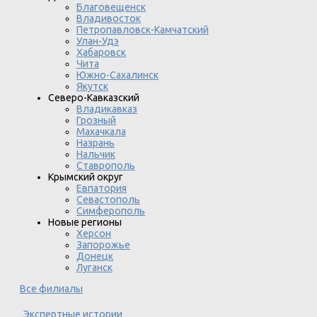
Благовещенск
Владивосток
Петропавловск-Камчатский
Улан-Удэ
Хабаровск
Чита
Южно-Сахалинск
Якутск
Северо-Кавказский
Владикавказ
Грозный
Махачкала
Назрань
Нальчик
Ставрополь
Крымский округ
Евпатория
Севастополь
Симферополь
Новые регионы
Херсон
Запорожье
Донецк
Луганск
Все филиалы
Экспертные истории