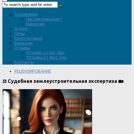
О компании
Нас рекомендуют
Вакансии
Услуги
Цены
Консультация
Вакансии
Отзывы
Отзывы от юр. лиц
Отзывы от физ. лиц
Контакты
РЕЦЕНЗИРОВАНИЕ
⚖️ Судебная землеустроительная экспертиза 🏡