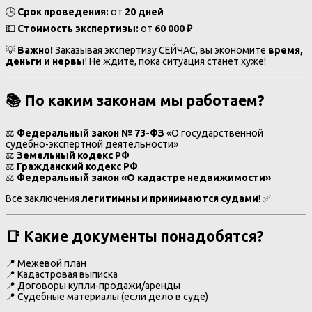
🕒
Срок проведения:
от
20 дней
💵
Стоимость экспертизы:
от
60 000 ₽
💡
Важно!
Заказывая экспертизу СЕЙЧАС, вы экономите
время,
деньги и нервы
! Не ждите, пока ситуация станет хуже!
📚
По каким законам мы работаем?
⚖
Федеральный закон № 73-ФЗ
«О государственной
судебно-экспертной деятельности»
⚖
Земельный кодекс РФ
⚖
Гражданский кодекс РФ
⚖
Федеральный закон «О кадастре недвижимости»
Все заключения
легитимны и принимаются судами
! ✅
📑
Какие документы понадобятся?
📍 Межевой план
📍 Кадастровая выписка
📍 Договоры купли-продажи/аренды
📍 Судебные материалы (если дело в суде)