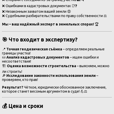
❌ Ошибками в кадастровых документах 📑❓
❌ Незаконным захватом вашей земли 😡
❌ Судебными разбирательствами по праву собственности ⚖️
Мы – ваш надёжный эксперт в земельных спорах!
🏆
🎯
Что входит в экспертизу?
📍
Точная геодезическая съёмка
– определяем реальные
границы участка!
📜
Анализ кадастровых документов
– ищем ошибки и
несоответствия!
🏗
Оценка возможности строительства
– выясняем, можно
ли строить!
🔎
Исследование законности использования земли
–
проверяем, кто прав!
Результат?
Чёткое, юридически обоснованное заключение,
которое станет весомым аргументом в суде! 💪⚖️
💰
Цена и сроки