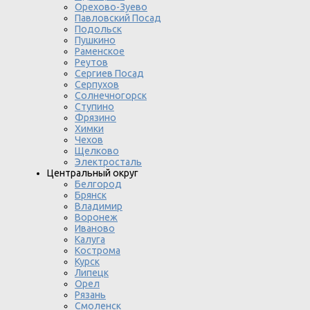
Орехово-Зуево
Павловский Посад
Подольск
Пушкино
Раменское
Реутов
Сергиев Посад
Серпухов
Солнечногорск
Ступино
Фрязино
Химки
Чехов
Щелково
Электросталь
Центральный округ
Белгород
Брянск
Владимир
Воронеж
Иваново
Калуга
Кострома
Курск
Липецк
Орел
Рязань
Смоленск