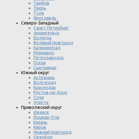
Тамбов
Тверь
Тула
Ярославль
Северо-Западный
Санкт-Петербург
Архангельск
Вологда
Великий Новгород
Калининград
Мурманск
Петрозаводск
Псков
Сыктывкар
Южный округ
Астрахань
Волгоград
Краснодар
Ростов-на-Дону
Сочи
Элиста
Приволжский округ
Ижевск
Йошкар-Ола
Казань
Киров
Нижний Новгород
Оренбург