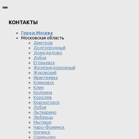
КОНТАКТЫ
Город Москва
Московская область
Дмитров
Долгопрудный
Домодедово
Дубна
Егорьевск
Железнодорожный
Жуковский
Ивантеевка
Климовск
Клин
Коломна
Королев
Красногорск
Лобня
Лыткарино
Люберцы
Мытищи
Наро-Фоминск
Ногинск
Одинцово