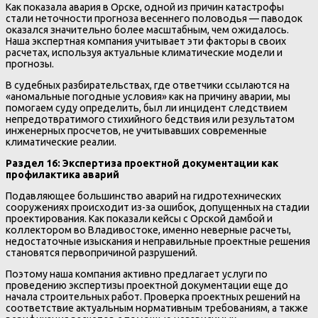
Как показала авария в Орске, одной из причин катастрофы
стали неточности прогноза весеннего половодья — паводок
оказался значительно более масштабным, чем ожидалось.
Наша экспертная компания учитывает эти факторы в своих
расчетах, используя актуальные климатические модели и
прогнозы.
В судебных разбирательствах, где ответчики ссылаются на
«аномальные погодные условия» как на причину аварии, мы
помогаем суду определить, был ли инцидент следствием
непредотвратимого стихийного бедствия или результатом
инженерных просчетов, не учитывавших современные
климатические реалии.
Раздел 16: Экспертиза проектной документации как
профилактика аварий
Подавляющее большинство аварий на гидротехнических
сооружениях происходит из-за ошибок, допущенных на стадии
проектирования. Как показали кейсы с Орской дамбой и
коллектором во Владивостоке, именно неверные расчеты,
недостаточные изыскания и неправильные проектные решения
становятся первопричиной разрушений.
Поэтому наша компания активно предлагает услуги по
проведению экспертизы проектной документации еще до
начала строительных работ. Проверка проектных решений на
соответствие актуальным нормативным требованиям, а также