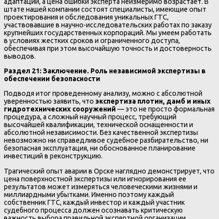
адаптации, а цена ошибки эксперта неизмеримо возрастает. В
штате нашей компании состоят специалисты, имеющие опыт
проектирования и обследования уникальных ГТС,
участвовавшие в научно-исследовательских работах по заказу
крупнейших государственных корпораций. Мы умеем работать
в условиях жестких сроков и ограниченного доступа,
обеспечивая при этом высочайшую точность и достоверность
выводов.
Раздел 21: Заключение. Роль независимой экспертизы в
обеспечении безопасности
Подводя итог проведенному анализу, можно с абсолютной
уверенностью заявить, что
экспертиза плотин, дамб и иных
гидротехнических сооружений
— это не просто формальная
процедура, а сложный научный процесс, требующий
высочайшей квалификации, технической оснащенности и
абсолютной независимости. Без качественной экспертизы
невозможно ни справедливое судебное разбирательство, ни
безопасная эксплуатация, ни обоснованное планирование
инвестиций в реконструкцию.
Трагический опыт аварии в Орске наглядно демонстрирует, что
цена поверхностной экспертизы или игнорирования ее
результатов может измеряться человеческими жизнями и
миллиардными убытками. Именно поэтому каждый
собственник ГТС, каждый инвестор и каждый участник
судебного процесса должен осознавать критическую
важность выбора правильной экспертной организации.