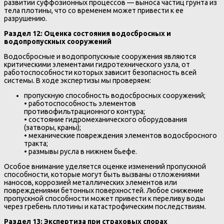
развитии суффозионных процессов — выноса частиц грунта из
тела плотины, что со временем может привести к ее
разрушению.
Раздел 12: Оценка состояния водосбросных и
водопропускных сооружений
Водосбросные и водопропускные сооружения являются
критическими элементами гидротехнического узла, от
работоспособности которых зависит безопасность всей
системы. В ходе экспертизы мы проверяем:
пропускную способность водосбросных сооружений;
• работоспособность элементов
противофильтрационного контура;
• состояние гидромеханического оборудования
(затворы, краны);
• механические повреждения элементов водосбросного
тракта;
• размывы русла в нижнем бьефе.
Особое внимание уделяется оценке изменений пропускной
способности, которые могут быть вызваны отложениями
наносов, коррозией металлических элементов или
повреждениями бетонных поверхностей. Любое снижение
пропускной способности может привести к переливу воды
через гребень плотины и катастрофическим последствиям.
Раздел 13: Экспертиза при страховых спорах