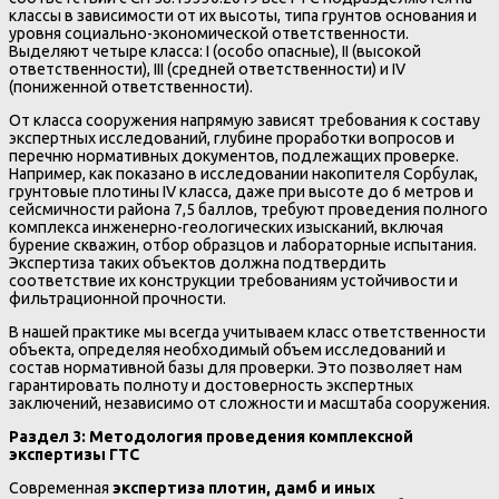
классы в зависимости от их высоты, типа грунтов основания и
уровня социально-экономической ответственности.
Выделяют четыре класса: I (особо опасные), II (высокой
ответственности), III (средней ответственности) и IV
(пониженной ответственности).
От класса сооружения напрямую зависят требования к составу
экспертных исследований, глубине проработки вопросов и
перечню нормативных документов, подлежащих проверке.
Например, как показано в исследовании накопителя Сорбулак,
грунтовые плотины IV класса, даже при высоте до 6 метров и
сейсмичности района 7,5 баллов, требуют проведения полного
комплекса инженерно-геологических изысканий, включая
бурение скважин, отбор образцов и лабораторные испытания.
Экспертиза таких объектов должна подтвердить
соответствие их конструкции требованиям устойчивости и
фильтрационной прочности.
В нашей практике мы всегда учитываем класс ответственности
объекта, определяя необходимый объем исследований и
состав нормативной базы для проверки. Это позволяет нам
гарантировать полноту и достоверность экспертных
заключений, независимо от сложности и масштаба сооружения.
Раздел 3: Методология проведения комплексной
экспертизы ГТС
Современная
экспертиза плотин, дамб и иных