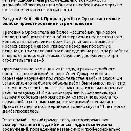
четкие, однозначные рекомендации о возможности
дальнейшей эксплуатации объекта и необходимых мерах по
восстановлению его безопасности.
Раздел 8: Кейс № 1. Прорыв дамбы в Орске: системные
ошибки проектирования и строительства
Трагедия в Орске стала наиболее масштабным примером
последствий некачественной экспертизы и недостаточного
контроля в новейшей истории. Как установила комиссия
Ростехнадзора, к аварии привели неверные проектные
решения, в том числе ошибки в определении расхода реки Урал
в период половодья, а также нарушения, допущенные при
строительстве дамб.
Примечательно, что еще в 2013 году, в рамках судебного
процесса, независимый эксперт Олег Дюкарев выявил
серьезные нарушения при строительстве дамбы в Орске. Он
установил, что на бумаге объемы работ были выполнены, а по
факту объемов не было — заказчик оплатил невыполненные
работы на сумму 51,2 миллиона рублей. К сожалению, суд
назначил собственную экспертизу, которая не выявила тех
нарушений, о которых заявлял независимый специалист.
Правота эксперта подтвердилась только спустя 11 лет, когда
дамба прорвалась.
Этот случай — яркий пример того, как своевременная
экспертиза плотин, дамб и иных гидротехнических
сооружений
, проведенная независимо и профессионально,