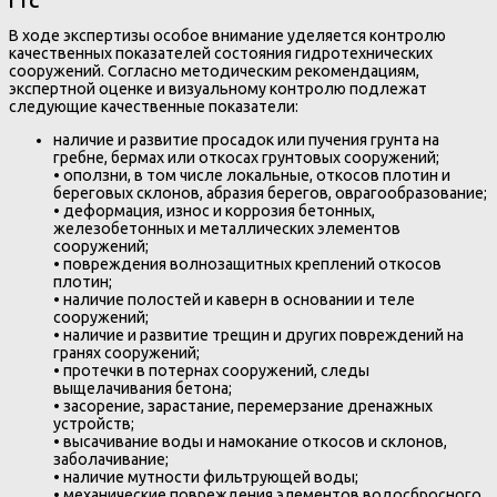
ГТС
В ходе экспертизы особое внимание уделяется контролю
качественных показателей состояния гидротехнических
сооружений. Согласно методическим рекомендациям,
экспертной оценке и визуальному контролю подлежат
следующие качественные показатели:
наличие и развитие просадок или пучения грунта на
гребне, бермах или откосах грунтовых сооружений;
• оползни, в том числе локальные, откосов плотин и
береговых склонов, абразия берегов, оврагообразование;
• деформация, износ и коррозия бетонных,
железобетонных и металлических элементов
сооружений;
• повреждения волнозащитных креплений откосов
плотин;
• наличие полостей и каверн в основании и теле
сооружений;
• наличие и развитие трещин и других повреждений на
гранях сооружений;
• протечки в потернах сооружений, следы
выщелачивания бетона;
• засорение, зарастание, перемерзание дренажных
устройств;
• высачивание воды и намокание откосов и склонов,
заболачивание;
• наличие мутности фильтрующей воды;
• механические повреждения элементов водосбросного