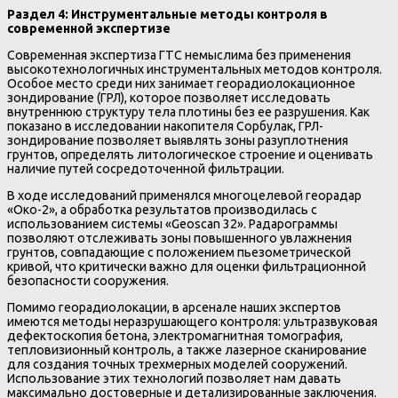
Раздел 4: Инструментальные методы контроля в
современной экспертизе
Современная экспертиза ГТС немыслима без применения
высокотехнологичных инструментальных методов контроля.
Особое место среди них занимает георадиолокационное
зондирование (ГРЛ), которое позволяет исследовать
внутреннюю структуру тела плотины без ее разрушения. Как
показано в исследовании накопителя Сорбулак, ГРЛ-
зондирование позволяет выявлять зоны разуплотнения
грунтов, определять литологическое строение и оценивать
наличие путей сосредоточенной фильтрации.
В ходе исследований применялся многоцелевой георадар
«Око-2», а обработка результатов производилась с
использованием системы «Geoscan 32». Радарограммы
позволяют отслеживать зоны повышенного увлажнения
грунтов, совпадающие с положением пьезометрической
кривой, что критически важно для оценки фильтрационной
безопасности сооружения.
Помимо георадиолокации, в арсенале наших экспертов
имеются методы неразрушающего контроля: ультразвуковая
дефектоскопия бетона, электромагнитная томография,
тепловизионный контроль, а также лазерное сканирование
для создания точных трехмерных моделей сооружений.
Использование этих технологий позволяет нам давать
максимально достоверные и детализированные заключения.