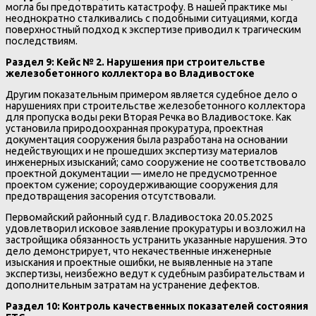
могла бы предотвратить катастрофу. В нашей практике мы
неоднократно сталкивались с подобными ситуациями, когда
поверхностный подход к экспертизе приводил к трагическим
последствиям.
Раздел 9: Кейс № 2. Нарушения при строительстве
железобетонного коллектора во Владивостоке
Другим показательным примером является судебное дело о
нарушениях при строительстве железобетонного коллектора
для пропуска воды реки Вторая Речка во Владивостоке. Как
установила природоохранная прокуратура, проектная
документация сооружения была разработана на основании
недействующих и не прошедших экспертизу материалов
инженерных изысканий; само сооружение не соответствовало
проектной документации — имело не предусмотренное
проектом сужение; сороудерживающие сооружения для
предотвращения засорения отсутствовали.
Первомайский районный суд г. Владивостока 20.05.2025
удовлетворил исковое заявление прокуратуры и возложил на
застройщика обязанность устранить указанные нарушения. Это
дело демонстрирует, что некачественные инженерные
изыскания и проектные ошибки, не выявленные на этапе
экспертизы, неизбежно ведут к судебным разбирательствам и
дополнительным затратам на устранение дефектов.
Раздел 10: Контроль качественных показателей состояния