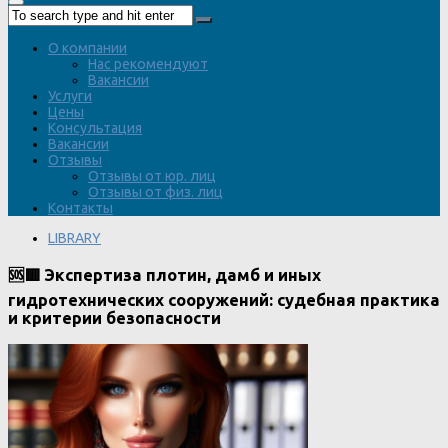
О компании
Нас рекомендуют
Вакансии
Услуги
Цены
Консультация
Вакансии
Отзывы
Отзывы от юр. лиц
Отзывы от физ. лиц
Контакты
LIBRARY
🆘🟥 Экспертиза плотин, дамб и иных
гидротехнических сооружений: судебная практика
и критерии безопасности