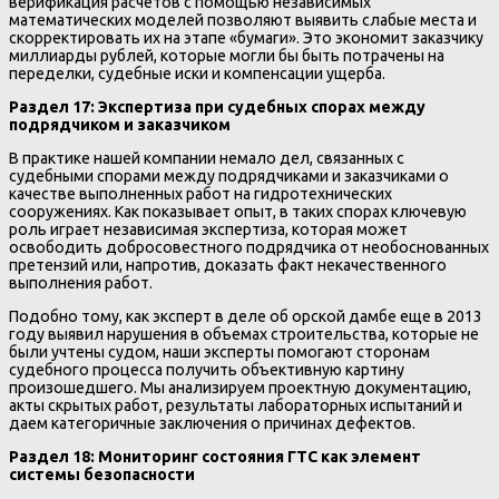
верификация расчетов с помощью независимых
математических моделей позволяют выявить слабые места и
скорректировать их на этапе «бумаги». Это экономит заказчику
миллиарды рублей, которые могли бы быть потрачены на
переделки, судебные иски и компенсации ущерба.
Раздел 17: Экспертиза при судебных спорах между
подрядчиком и заказчиком
В практике нашей компании немало дел, связанных с
судебными спорами между подрядчиками и заказчиками о
качестве выполненных работ на гидротехнических
сооружениях. Как показывает опыт, в таких спорах ключевую
роль играет независимая экспертиза, которая может
освободить добросовестного подрядчика от необоснованных
претензий или, напротив, доказать факт некачественного
выполнения работ.
Подобно тому, как эксперт в деле об орской дамбе еще в 2013
году выявил нарушения в объемах строительства, которые не
были учтены судом, наши эксперты помогают сторонам
судебного процесса получить объективную картину
произошедшего. Мы анализируем проектную документацию,
акты скрытых работ, результаты лабораторных испытаний и
даем категоричные заключения о причинах дефектов.
Раздел 18: Мониторинг состояния ГТС как элемент
системы безопасности