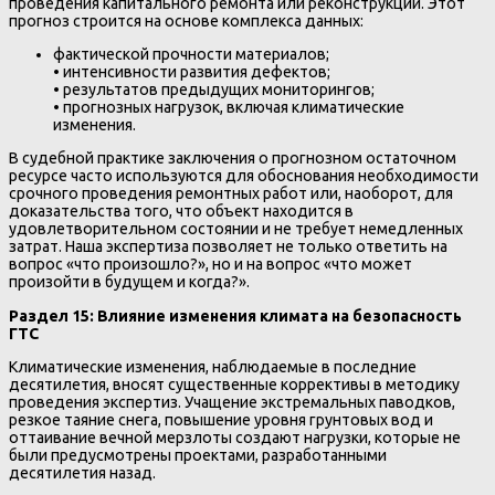
проведения капитального ремонта или реконструкции. Этот
прогноз строится на основе комплекса данных:
фактической прочности материалов;
• интенсивности развития дефектов;
• результатов предыдущих мониторингов;
• прогнозных нагрузок, включая климатические
изменения.
В судебной практике заключения о прогнозном остаточном
ресурсе часто используются для обоснования необходимости
срочного проведения ремонтных работ или, наоборот, для
доказательства того, что объект находится в
удовлетворительном состоянии и не требует немедленных
затрат. Наша экспертиза позволяет не только ответить на
вопрос «что произошло?», но и на вопрос «что может
произойти в будущем и когда?».
Раздел 15: Влияние изменения климата на безопасность
ГТС
Климатические изменения, наблюдаемые в последние
десятилетия, вносят существенные коррективы в методику
проведения экспертиз. Учащение экстремальных паводков,
резкое таяние снега, повышение уровня грунтовых вод и
оттаивание вечной мерзлоты создают нагрузки, которые не
были предусмотрены проектами, разработанными
десятилетия назад.