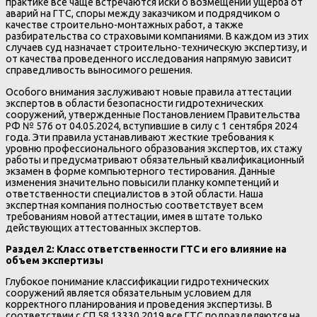
практике все чаще встречаются иски о возмещении ущерба от
аварий на ГТС, споры между заказчиком и подрядчиком о
качестве строительно-монтажных работ, а также
разбирательства со страховыми компаниями. В каждом из этих
случаев суд назначает строительно-техническую экспертизу, и
от качества проведенного исследования напрямую зависит
справедливость выносимого решения.
Особого внимания заслуживают новые правила аттестации
экспертов в области безопасности гидротехнических
сооружений, утвержденные Постановлением Правительства
РФ № 576 от 04.05.2024, вступившие в силу с 1 сентября 2024
года. Эти правила устанавливают жесткие требования к
уровню профессионального образования экспертов, их стажу
работы и предусматривают обязательный квалификационный
экзамен в форме компьютерного тестирования. Данные
изменения значительно повысили планку компетенций и
ответственности специалистов в этой области. Наша
экспертная компания полностью соответствует всем
требованиям новой аттестации, имея в штате только
действующих аттестованных экспертов.
Раздел 2: Класс ответственности ГТС и его влияние на
объем экспертизы
Глубокое понимание классификации гидротехнических
сооружений является обязательным условием для
корректного планирования и проведения экспертизы. В
соответствии с СП 58.13330.2019 все ГТС подразделяются на