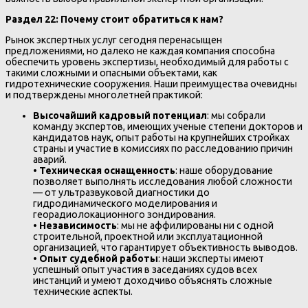
Раздел 22: Почему стоит обратиться к нам?
Рынок экспертных услуг сегодня перенасыщен
предложениями, но далеко не каждая компания способна
обеспечить уровень экспертизы, необходимый для работы с
такими сложными и опасными объектами, как
гидротехнические сооружения. Наши преимущества очевидны
и подтверждены многолетней практикой:
Высочайший кадровый потенциал
: мы собрали
команду экспертов, имеющих ученые степени докторов и
кандидатов наук, опыт работы на крупнейших стройках
страны и участие в комиссиях по расследованию причин
аварий.
•
Техническая оснащенность
: наше оборудование
позволяет выполнять исследования любой сложности
— от ультразвуковой диагностики до
гидродинамического моделирования и
георадиолокационного зондирования.
•
Независимость
: мы не аффилированы ни с одной
строительной, проектной или эксплуатационной
организацией, что гарантирует объективность выводов.
•
Опыт судебной работы
: наши эксперты имеют
успешный опыт участия в заседаниях судов всех
инстанций и умеют доходчиво объяснять сложные
технические аспекты.