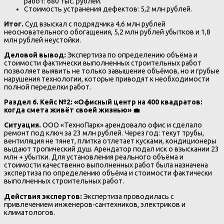
работ: 680 тыс. рублей.
Стоимость устранения дефектов: 5,2 млн рублей.
Итог.
Суд взыскал с подрядчика 4,6 млн рублей
неосновательного обогащения, 5,2 млн рублей убытков и 1,8
млн рублей неустойки.
Деловой вывод:
Экспертиза по определению объёма и
стоимости фактически выполненных строительных работ
позволяет выявить не только завышение объёмов, но и грубые
нарушения технологии, которые приводят к необходимости
полной переделки работ.
Раздел 6. Кейс №2: «Офисный центр на 400 квадратов:
когда смета живёт своей жизнью»
💼
Ситуация.
ООО «ТехноПарк» арендовало офис и сделало
ремонт под ключ за 23 млн рублей. Через год: текут трубы,
вентиляция не тянет, плитка отлетает кусками, кондиционеры
выдают тропический душ. Арендатор подал иск о взыскании 23
млн + убытки. Для установления реального объёма и
стоимости качественно выполненных работ была назначена
экспертиза по определению объёма и стоимости фактически
выполненных строительных работ.
Действия экспертов:
Экспертиза проводилась с
привлечением инженеров-сантехников, электриков и
климатологов.