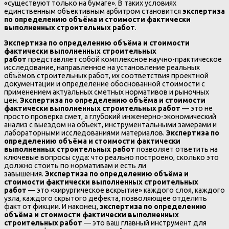
«существуют только на бумаге». В таких условиях
единственным объективным арбитром становится
экспертиза
по определению объёма и стоимости фактически
выполненных строительных работ
.
Экспертиза по определению объёма и стоимости
фактически выполненных строительных
работ
представляет собой комплексное научно-практическое
исследование, направленное на установление реальных
объёмов строительных работ, их соответствия проектной
документации и определение обоснованной стоимости с
применением актуальных сметных нормативов и рыночных
цен.
Экспертиза по определению объёма и стоимости
фактически выполненных строительных работ
— это не
просто проверка смет, а глубокий инженерно-экономический
анализ с выездом на объект, инструментальными замерами и
лабораторными исследованиями материалов.
Экспертиза по
определению объёма и стоимости фактически
выполненных строительных работ
позволяет ответить на
ключевые вопросы суда: что реально построено, сколько это
должно стоить по нормативам и есть ли
завышения.
Экспертиза по определению объёма и
стоимости фактически выполненных строительных
работ
— это «хирургическое вскрытие» каждого слоя, каждого
узла, каждого скрытого дефекта, позволяющее отделить
факт от фикции. И наконец,
экспертиза по определению
объёма и стоимости фактически выполненных
строительных работ
— это ваш главный инструмент для