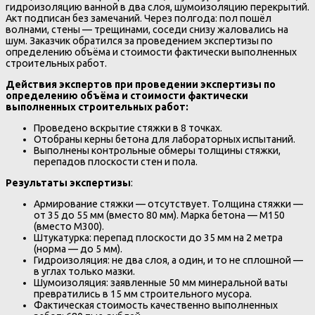
гидроизоляцию ванной в два слоя, шумоизоляцию перекрытий.
Акт подписан без замечаний. Через полгода: пол пошёл
волнами, стены — трещинами, соседи снизу жаловались на
шум. Заказчик обратился за проведением экспертизы по
определению объёма и стоимости фактически выполненных
строительных работ.
Действия экспертов при проведении экспертизы по
определению объёма и стоимости фактически
выполненных строительных работ:
Проведено вскрытие стяжки в 8 точках.
Отобраны керны бетона для лабораторных испытаний.
Выполнены контрольные обмеры толщины стяжки,
перепадов плоскости стен и пола.
Результаты экспертизы
:
Армирование стяжки — отсутствует. Толщина стяжки —
от 35 до 55 мм (вместо 80 мм). Марка бетона — М150
(вместо М300).
Штукатурка: перепад плоскости до 35 мм на 2 метра
(норма — до 5 мм).
Гидроизоляция: не два слоя, а один, и то не сплошной —
в углах только мазки.
Шумоизоляция: заявленные 50 мм минеральной ваты
превратились в 15 мм строительного мусора.
Фактическая стоимость качественно выполненных