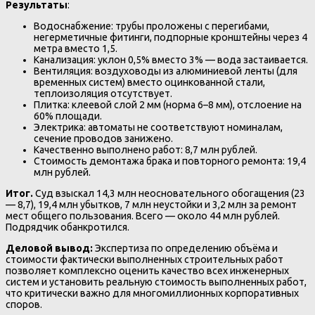
Результаты
:
Водоснабжение: трубы проложены с перегибами,
негерметичные фитинги, подпорные кронштейны через 4
метра вместо 1,5.
Канализация: уклон 0,5% вместо 3% — вода застаивается.
Вентиляция: воздуховоды из алюминиевой ленты (для
временных систем) вместо оцинкованной стали,
теплоизоляция отсутствует.
Плитка: клеевой слой 2 мм (норма 6–8 мм), отслоение на
60% площади.
Электрика: автоматы не соответствуют номиналам,
сечение проводов занижено.
Качественно выполнено работ: 8,7 млн рублей.
Стоимость демонтажа брака и повторного ремонта: 19,4
млн рублей.
Итог.
Суд взыскал 14,3 млн неосновательного обогащения (23
— 8,7), 19,4 млн убытков, 7 млн неустойки и 3,2 млн за ремонт
мест общего пользования. Всего — около 44 млн рублей.
Подрядчик обанкротился.
Деловой вывод:
Экспертиза по определению объёма и
стоимости фактически выполненных строительных работ
позволяет комплексно оценить качество всех инженерных
систем и установить реальную стоимость выполненных работ,
что критически важно для многомиллионных корпоративных
споров.