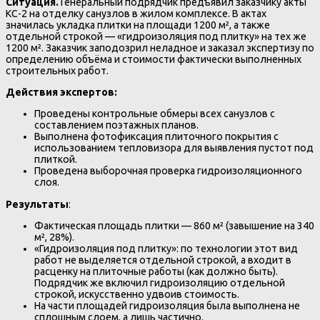
Ситуация.
Генеральный подрядчик предъявил заказчику акты
КС-2 на отделку санузлов в жилом комплексе. В актах
значилась укладка плитки на площади 1200 м², а также
отдельной строкой — «гидроизоляция под плитку» на тех же
1200 м². Заказчик заподозрил неладное и заказал экспертизу по
определению объёма и стоимости фактически выполненных
строительных работ.
Действия экспертов:
Проведены контрольные обмеры всех санузлов с
составлением поэтажных планов.
Выполнена фотофиксация плиточного покрытия с
использованием тепловизора для выявления пустот под
плиткой.
Проведена выборочная проверка гидроизоляционного
слоя.
Результаты
:
Фактическая площадь плитки — 860 м² (завышение на 340
м², 28%).
«Гидроизоляция под плитку»: по технологии этот вид
работ не выделяется отдельной строкой, а входит в
расценку на плиточные работы (как должно быть).
Подрядчик же включил гидроизоляцию отдельной
строкой, искусственно удвоив стоимость.
На части площадей гидроизоляция была выполнена не
сплошным слоем, а лишь частично.