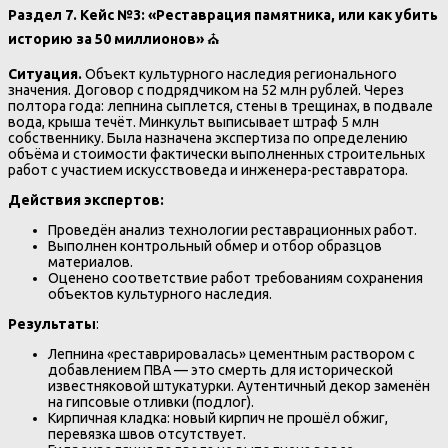
Раздел 7. Кейс №3: «Реставрация памятника, или как убить
историю за 50 миллионов»
⛪
Ситуация.
Объект культурного наследия регионального
значения. Договор с подрядчиком на 52 млн рублей. Через
полтора года: лепнина сыплется, стены в трещинах, в подвале
вода, крыша течёт. Минкульт выписывает штраф 5 млн
собственнику. Была назначена экспертиза по определению
объёма и стоимости фактически выполненных строительных
работ с участием искусствоведа и инженера-реставратора.
Действия экспертов:
Проведён анализ технологии реставрационных работ.
Выполнен контрольный обмер и отбор образцов
материалов.
Оценено соответствие работ требованиям сохранения
объектов культурного наследия.
Результаты
:
Лепнина «реставрировалась» цементным раствором с
добавлением ПВА — это смерть для исторической
известняковой штукатурки. Аутентичный декор заменён
на гипсовые отливки (подлог).
Кирпичная кладка: новый кирпич не прошёл обжиг,
перевязка швов отсутствует.