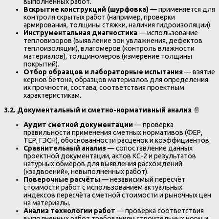
выполненных работ.
Вскрытие конструкций (шурфовка)
— применяется для
контроля скрытых работ (например, проверки
армирования, толщины стяжки, наличия гидроизоляции).
Инструментальная диагностика
— использование
тепловизоров (выявление зон увлажнения, дефектов
теплоизоляции), влагомеров (контроль влажности
материалов), толщиномеров (измерение толщины
покрытий).
Отбор образцов и лабораторные испытания
— взятие
кернов бетона, образцов материалов для определения
их прочности, состава, соответствия проектным
характеристикам.
3.2. Документальный и сметно-нормативный анализ
📄
Аудит сметной документации
— проверка
правильности применения сметных нормативов (ФЕР,
ТЕР, ГЭСН), обоснованности расценок и коэффициентов.
Сравнительный анализ
— сопоставление данных
проектной документации, актов КС-2 и результатов
натурных обмеров для выявления расхождений
(«задвоений», невыполненных работ).
Поверочные расчёты
— независимый пересчёт
стоимости работ с использованием актуальных
индексов пересчёта сметной стоимости и рыночных цен
на материалы.
Анализ технологии работ
— проверка соответствия
выполненных работ требованиям строительных норм и