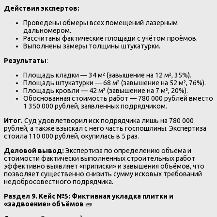
Действия экспертов:
Проведены обмеры всех помещений лазерным
дальномером.
Рассчитаны фактические площади с учётом проёмов.
Выполнены замеры толщины штукатурки.
Результаты
:
Площадь кладки — 34 м² (завышение на 12 м², 35%).
Площадь штукатурки — 68 м² (завышение на 52 м², 76%).
Площадь кровли — 42 м² (завышение на 7 м², 20%).
Обоснованная стоимость работ — 780 000 рублей вместо
1 350 000 рублей, заявленных подрядчиком.
Итог.
Суд удовлетворил иск подрядчика лишь на 780 000
рублей, а также взыскал с него часть госпошлины. Экспертиза
стоила 110 000 рублей, окупилась в 5 раз.
Деловой вывод:
Экспертиза по определению объёма и
стоимости фактически выполненных строительных работ
эффективно выявляет «приписки» и завышения объёмов, что
позволяет существенно снизить сумму исковых требований
недобросовестного подрядчика.
Раздел 9. Кейс №5: Фиктивная укладка плитки и
«задвоение» объёмов
🧱