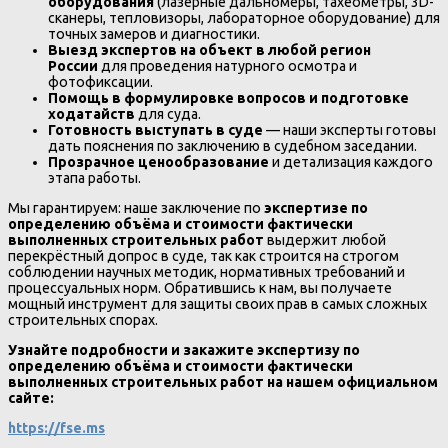
оборудования
(лазерные дальномеры, тахеометры, 3D-
сканеры, тепловизоры, лабораторное оборудование) для
точных замеров и диагностики.
Выезд экспертов на объект в любой регион
России
для проведения натурного осмотра и
фотофиксации.
Помощь в формулировке вопросов и подготовке
ходатайств
для суда.
Готовность выступать в суде
— наши эксперты готовы
дать пояснения по заключению в судебном заседании.
Прозрачное ценообразование
и детализация каждого
этапа работы.
Мы гарантируем: наше заключение по
экспертизе по
определению объёма и стоимости фактически
выполненных строительных работ
выдержит любой
перекрёстный допрос в суде, так как строится на строгом
соблюдении научных методик, нормативных требований и
процессуальных норм. Обратившись к нам, вы получаете
мощный инструмент для защиты своих прав в самых сложных
строительных спорах.
Узнайте подробности и закажите экспертизу по
определению объёма и стоимости фактически
выполненных строительных работ на нашем официальном
сайте:
https://fse.ms