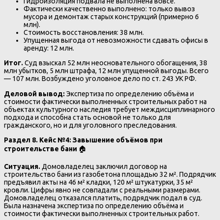
Гидроизоляция подвала не выполнена вовсе.
Фактически качественно выполнено: только вывоз
мусора и демонтаж старых конструкций (примерно 6
млн).
Стоимость восстановления: 38 млн.
Упущенная выгода от невозможности сдавать офисы в
аренду: 12 млн.
Итог.
Суд взыскал 52 млн неосновательного обогащения, 38
млн убытков, 5 млн штрафа, 12 млн упущенной выгоды. Всего
— 107 млн. Возбуждено уголовное дело по ст. 243 УК РФ.
Деловой вывод:
Экспертиза по определению объёма и
стоимости фактически выполненных строительных работ на
объектах культурного наследия требует междисциплинарного
подхода и способна стать основой не только для
гражданского, но и для уголовного преследования.
Раздел 8. Кейс №4: Завышение объёмов при
строительстве бани
🏠
Ситуация.
Домовладелец заключил договор на
строительство бани из газобетона площадью 32 м². Подрядчик
предъявил акты на 46 м² кладки, 120 м² штукатурки, 35 м²
кровли. Цифры явно не совпадали с реальными размерами.
Домовладелец отказался платить, подрядчик подал в суд.
Была назначена экспертиза по определению объёма и
стоимости фактически выполненных строительных работ.