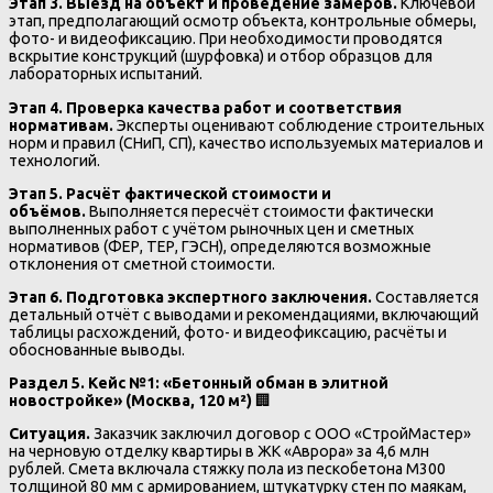
Этап 3. Выезд на объект и проведение замеров.
Ключевой
этап, предполагающий осмотр объекта, контрольные обмеры,
фото- и видеофиксацию. При необходимости проводятся
вскрытие конструкций (шурфовка) и отбор образцов для
лабораторных испытаний.
Этап 4. Проверка качества работ и соответствия
нормативам.
Эксперты оценивают соблюдение строительных
норм и правил (СНиП, СП), качество используемых материалов и
технологий.
Этап 5. Расчёт фактической стоимости и
объёмов.
Выполняется пересчёт стоимости фактически
выполненных работ с учётом рыночных цен и сметных
нормативов (ФЕР, ТЕР, ГЭСН), определяются возможные
отклонения от сметной стоимости.
Этап 6. Подготовка экспертного заключения.
Составляется
детальный отчёт с выводами и рекомендациями, включающий
таблицы расхождений, фото- и видеофиксацию, расчёты и
обоснованные выводы.
Раздел 5. Кейс №1: «Бетонный обман в элитной
новостройке» (Москва, 120 м²)
🏢
Ситуация.
Заказчик заключил договор с ООО «СтройМастер»
на черновую отделку квартиры в ЖК «Аврора» за 4,6 млн
рублей. Смета включала стяжку пола из пескобетона М300
толщиной 80 мм с армированием, штукатурку стен по маякам,