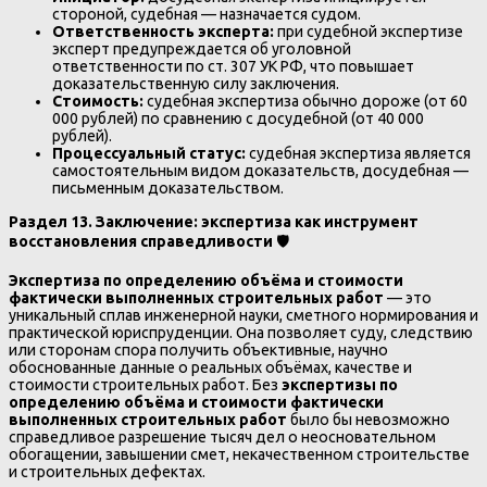
стороной, судебная — назначается судом.
Ответственность эксперта:
при судебной экспертизе
эксперт предупреждается об уголовной
ответственности по ст. 307 УК РФ, что повышает
доказательственную силу заключения.
Стоимость:
судебная экспертиза обычно дороже (от 60
000 рублей) по сравнению с досудебной (от 40 000
рублей).
Процессуальный статус:
судебная экспертиза является
самостоятельным видом доказательств, досудебная —
письменным доказательством.
Раздел 13. Заключение: экспертиза как инструмент
восстановления справедливости
🛡️
Экспертиза по определению объёма и стоимости
фактически выполненных строительных работ
— это
уникальный сплав инженерной науки, сметного нормирования и
практической юриспруденции. Она позволяет суду, следствию
или сторонам спора получить объективные, научно
обоснованные данные о реальных объёмах, качестве и
стоимости строительных работ. Без
экспертизы по
определению объёма и стоимости фактически
выполненных строительных работ
было бы невозможно
справедливое разрешение тысяч дел о неосновательном
обогащении, завышении смет, некачественном строительстве
и строительных дефектах.