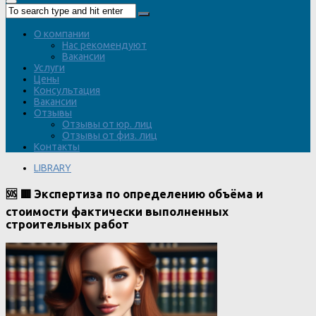
О компании
Нас рекомендуют
Вакансии
Услуги
Цены
Консультация
Вакансии
Отзывы
Отзывы от юр. лиц
Отзывы от физ. лиц
Контакты
LIBRARY
🆘 🟥 Экспертиза по определению объёма и
стоимости фактически выполненных
строительных работ