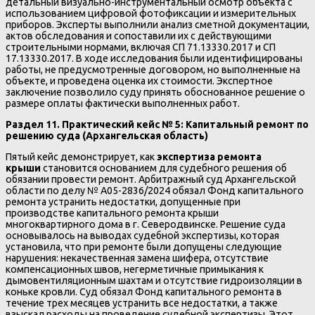
детальный визуально-инструментальный осмотр объекта с
использованием цифровой фотофиксации и измерительных
приборов. Эксперты выполнили анализ сметной документации,
актов обследования и сопоставили их с действующими
строительными нормами, включая СП 71.13330.2017 и СП
17.13330.2017. В ходе исследования были идентифицированы
работы, не предусмотренные договором, но выполненные на
объекте, и проведена оценка их стоимости. Экспертное
заключение позволило суду принять обоснованное решение о
размере оплаты фактически выполненных работ.
Раздел 11. Практический кейс № 5: Капитальный ремонт по
решению суда (Архангельская область)
Пятый кейс демонстрирует, как
экспертиза ремонта
крыши
становится основанием для судебного решения об
обязании провести ремонт. Арбитражный суд Архангельской
области по делу № А05-2836/2024 обязал Фонд капитального
ремонта устранить недостатки, допущенные при
производстве капитального ремонта крыши
многоквартирного дома в г. Северодвинске. Решение суда
основывалось на выводах судебной экспертизы, которая
установила, что при ремонте были допущены следующие
нарушения: некачественная замена шифера, отсутствие
компенсационных швов, негерметичные примыкания к
дымовентиляционным шахтам и отсутствие гидроизоляции в
коньке кровли. Суд обязал Фонд капитального ремонта в
течение трех месяцев устранить все недостатки, а также
взыскал расходы на проведение судебной экспертизы. Этот