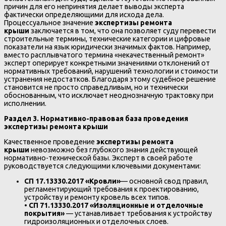
причин для его непринятия делает выводы эксперта
фактически определяющими для исхода дела.
Процессуальное значение
экспертизы ремонта
крыши
заключается в том, что она позволяет суду перевести
строительные термины, технические категории и цифровые
показатели на язык юридически значимых фактов. Например,
вместо расплывчатого термина «некачественный ремонт»
эксперт оперирует конкретными значениями отклонений от
нормативных требований, нарушений технологии и стоимости
устранения недостатков. Благодаря этому судебное решение
становится не просто справедливым, но и технически
обоснованным, что исключает неоднозначную трактовку при
исполнении.
Раздел 3. Нормативно-правовая база проведения
экспертизы ремонта крыши
Качественное проведение
экспертизы ремонта
крыши
невозможно без глубокого знания действующей
нормативно-технической базы. Эксперт в своей работе
руководствуется следующими ключевыми документами:
СП 17.13330.2017 «Кровли»
— основной свод правил,
регламентирующий требования к проектированию,
устройству и ремонту кровель всех типов.
•
СП 71.13330.2017 «Изоляционные и отделочные
покрытия»
— устанавливает требования к устройству
гидроизоляционных и отделочных слоев.