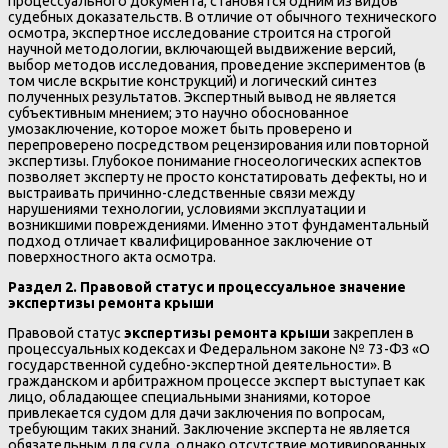
процессуального документа, становятся одним из видов
судебных доказательств. В отличие от обычного технического
осмотра, экспертное исследование строится на строгой
научной методологии, включающей выдвижение версий,
выбор методов исследования, проведение экспериментов (в
том числе вскрытие конструкций) и логический синтез
полученных результатов. Экспертный вывод не является
субъективным мнением; это научно обоснованное
умозаключение, которое может быть проверено и
перепроверено посредством рецензирования или повторной
экспертизы. Глубокое понимание гносеологических аспектов
позволяет эксперту не просто констатировать дефекты, но и
выстраивать причинно-следственные связи между
нарушениями технологии, условиями эксплуатации и
возникшими повреждениями. Именно этот фундаментальный
подход отличает квалифицированное заключение от
поверхностного акта осмотра.
Раздел 2. Правовой статус и процессуальное значение
экспертизы ремонта крыши
Правовой статус
экспертизы ремонта крыши
закреплен в
процессуальных кодексах и Федеральном законе № 73-ФЗ «О
государственной судебно-экспертной деятельности». В
гражданском и арбитражном процессе эксперт выступает как
лицо, обладающее специальными знаниями, которое
привлекается судом для дачи заключения по вопросам,
требующим таких знаний. Заключение эксперта не является
обязательным для суда, однако отсутствие мотивированных