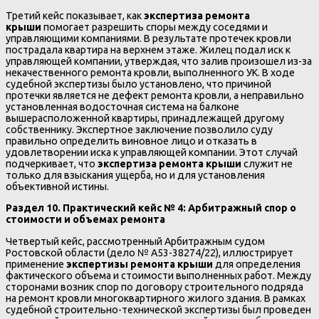
Третий кейс показывает, как
экспертиза ремонта
крыши
помогает разрешить споры между соседями и
управляющими компаниями. В результате протечек кровли
пострадала квартира на верхнем этаже. Жилец подал иск к
управляющей компании, утверждая, что залив произошел из-за
некачественного ремонта кровли, выполненного УК. В ходе
судебной экспертизы было установлено, что причиной
протечки является не дефект ремонта кровли, а неправильно
установленная водосточная система на балконе
вышерасположенной квартиры, принадлежащей другому
собственнику. Экспертное заключение позволило суду
правильно определить виновное лицо и отказать в
удовлетворении иска к управляющей компании. Этот случай
подчеркивает, что
экспертиза ремонта крыши
служит не
только для взыскания ущерба, но и для установления
объективной истины.
Раздел 10. Практический кейс № 4: Арбитражный спор о
стоимости и объемах ремонта
Четвертый кейс, рассмотренный Арбитражным судом
Ростовской области (дело № А53-38274/22), иллюстрирует
применение
экспертизы ремонта крыши
для определения
фактического объема и стоимости выполненных работ. Между
сторонами возник спор по договору строительного подряда
на ремонт кровли многоквартирного жилого здания. В рамках
судебной строительно-технической экспертизы был проведен