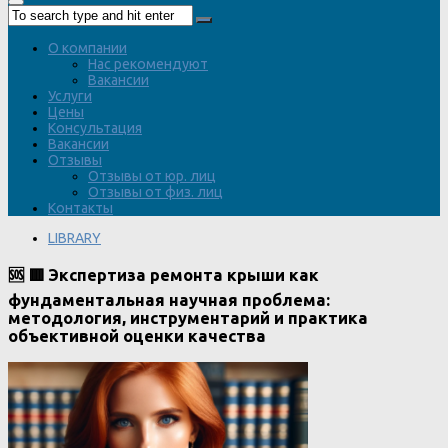
О компании
Нас рекомендуют
Вакансии
Услуги
Цены
Консультация
Вакансии
Отзывы
Отзывы от юр. лиц
Отзывы от физ. лиц
Контакты
LIBRARY
🆘 🟥 Экспертиза ремонта крыши как
фундаментальная научная проблема:
методология, инструментарий и практика
объективной оценки качества