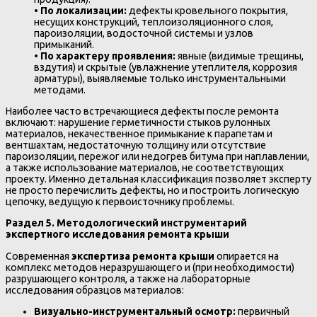
•
По локализации:
дефекты кровельного покрытия,
несущих конструкций, теплоизоляционного слоя,
пароизоляции, водосточной системы и узлов
примыканий.
•
По характеру проявления:
явные (видимые трещины,
вздутия) и скрытые (увлажнение утеплителя, коррозия
арматуры), выявляемые только инструментальными
методами.
Наиболее часто встречающиеся дефекты после ремонта
включают: нарушение герметичности стыков рулонных
материалов, некачественное примыкание к парапетам и
вентшахтам, недостаточную толщину или отсутствие
пароизоляции, пережог или недогрев битума при наплавлении,
а также использование материалов, не соответствующих
проекту. Именно детальная классификация позволяет эксперту
не просто перечислить дефекты, но и построить логическую
цепочку, ведущую к первоисточнику проблемы.
Раздел 5. Методологический инструментарий
экспертного исследования ремонта крыши
Современная
экспертиза ремонта крыши
опирается на
комплекс методов неразрушающего и (при необходимости)
разрушающего контроля, а также на лабораторные
исследования образцов материалов:
Визуально-инструментальный осмотр:
первичный