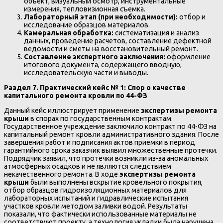
объект, визуальный осмотр, инструментальные
измерения, тепловизионная съемка.
Лабораторный этап (при необходимости):
отбор и
исследование образцов материалов.
Камеральная обработка:
систематизация и анализ
данных, проведение расчетов, составление дефектной
ведомости и сметы на восстановительный ремонт.
Составление экспертного заключения:
оформление
итогового документа, содержащего вводную,
исследовательскую части и выводы.
Раздел 7. Практический кейс № 1: Спор о качестве
капитального ремонта кровли по 44-ФЗ
Данный кейс иллюстрирует применение
экспертизы ремонта
крыши
в спорах по государственным контрактам.
Государственное учреждение заключило контракт по 44-ФЗ на
капитальный ремонт кровли административного здания. После
завершения работ и подписания актов приемки в период
гарантийного срока заказчик выявил множественные протечки.
Подрядчик заявил, что протечки возникли из-за аномальных
атмосферных осадков и не являются следствием
некачественного ремонта. В ходе
экспертизы ремонта
крыши
были выполнены вскрытие кровельного покрытия,
отбор образцов гидроизоляционных материалов для
лабораторных испытаний и гидравлические испытания
участков кровли методом заливки водой. Результаты
показали, что фактически использованные материалы не
соответствуют проекту, а технология укладки была нарушена.