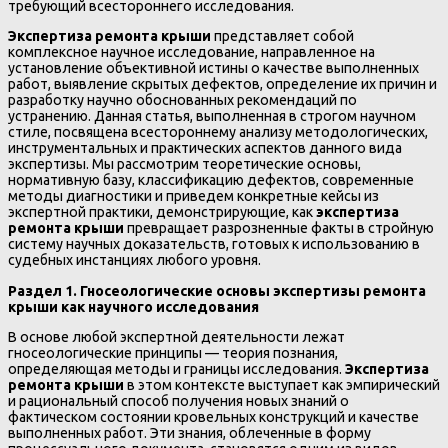
требующий всестороннего исследования.
Экспертиза ремонта крыши
представляет собой
комплексное научное исследование, направленное на
установление объективной истины о качестве выполненных
работ, выявление скрытых дефектов, определение их причин и
разработку научно обоснованных рекомендаций по
устранению. Данная статья, выполненная в строгом научном
стиле, посвящена всестороннему анализу методологических,
инструментальных и практических аспектов данного вида
экспертизы. Мы рассмотрим теоретические основы,
нормативную базу, классификацию дефектов, современные
методы диагностики и приведем конкретные кейсы из
экспертной практики, демонстрирующие, как
экспертиза
ремонта крыши
превращает разрозненные факты в стройную
систему научных доказательств, готовых к использованию в
судебных инстанциях любого уровня.
Раздел 1. Гносеологические основы экспертизы ремонта
крыши как научного исследования
В основе любой экспертной деятельности лежат
гносеологические принципы — теория познания,
определяющая методы и границы исследования.
Экспертиза
ремонта крыши
в этом контексте выступает как эмпирический
и рациональный способ получения новых знаний о
фактическом состоянии кровельных конструкций и качестве
выполненных работ. Эти знания, облеченные в форму