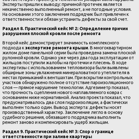
Эксперты пришли к выводу: причиной протечек является
некачественно выполненный ремонт, а не погодные условия.
На основании этого заключения подрядчик был привлечен к
ответственности и обязан устранить дефекты за свой счет.
Раздел 8. Практический кейс № 2: Определение причин
разрушения плоской кровли после ремонта
Второй кейс демонстрирует значимость комплексного
подхода к
экспертизе ремонта крыши
. В многоквартирном
жилом доме панельной серии была проведена замена плоской
рулонной кровли. Однако уже через два года эксплуатации от
жильцов поступили жалобы на протечки и плесень. В ходе
экспертизы с использованием тепловизора были выявлены
обширные зоны увлажнения минераловатного утеплителя в
местах примыканий к вентшахтам. При вскрытии контрольных
участков обнаружено полное отсутствие пароизоляционного
слоя — прямое нарушение технологии. Адгезиметр показал,
что прочность сцепления нового наплавляемого ковра с
основанием ниже нормативной. Анализ проекта показал, что
предусматривалось два слоя гидроизоляции, а фактически
выполнен только один. Вывод эксперта: дефекты носят
производственный характер. Заключение легло в основу
судебного решения, обязавшего подрядчика выполнить
ремонт заново и компенсировать ущерб жильцам.
Раздел 9. Практический кейс № 3: Спор о границе
ответственности при заливе квартиры