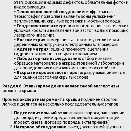
этап, фиксация видимых дефектов, обязательная фото- и
видеофиксация.
•
Тепловизионное обследование:
инфракрасная
термография позволяет выявить зоны увлажнения
теплоизоляции, скрытые протечки и мостики холода.
•
Геодезические измерения:
определение фактических
уклонов кровли и выявление зон застоя воды с помощью
лазерного нивелира.
•
Влагометрия:
измерение влажности утеплителя и
деревянных конструкций электронным влагомером.
•
Адгезиметрия:
оценка прочности сцепления
гидроизоляционного ковра с основанием.
•
Лабораторные исследования:
отбор и анализ
образцов материалов в аккредитованной лаборатории
для определения их физико-механических свойств.
•
Вскрытие кровельного пирога:
разрушающий метод
для оценки состояния скрытых слоев.
Раздел 6. Этапы проведения независимой экспертизы
ремонта крыши
Процесс
экспертизы ремонта крыши
подчинен строгой
логике и делится на несколько последовательных этапов:
Подготовительный этап:
анализ запроса, заключение
договора, изучение предоставленной документации
(проект, смета, договор подряда, акты приемки).
Натурное обследование:
выезд экспертной группы на