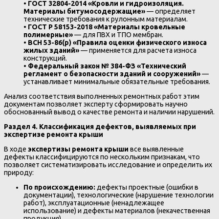
•
ГОСТ 32804-2014 «Кровли и гидроизоляция.
Материалы битумосодержащие»
— определяет
технические требования к рулонным материалам.
•
ГОСТ Р 58153-2018 «Материалы кровельные
полимерные»
— для ПВХ и ТПО мембран.
•
ВСН 53-86(р) «Правила оценки физического износа
жилых зданий»
— применяется для расчета износа
конструкций.
•
Федеральный закон № 384-ФЗ «Технический
регламент о безопасности зданий и сооружений»
—
устанавливает минимальные обязательные требования.
Анализ соответствия выполненных ремонтных работ этим
документам позволяет эксперту сформировать научно
обоснованный вывод о качестве ремонта и наличии нарушений.
Раздел 4. Классификация дефектов, выявляемых при
экспертизе ремонта крыши
В ходе
экспертизы ремонта крыши
все выявленные
дефекты классифицируются по нескольким признакам, что
позволяет систематизировать исследование и определить их
природу:
По происхождению:
дефекты проектные (ошибки в
документации), технологические (нарушение технологии
работ), эксплуатационные (ненадлежащее
использование) и дефекты материалов (некачественная
продукция).