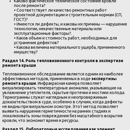
Каково фактическое техническое состояние кровли
после ремонта?
• Соответствует ли качество ремонтных работ
проектной документации и строительным нормам (СП,
ГОСТ)?
• Имеются ли дефекты, и каковы их причины — нарушение
технологии, некачественные материалы или
эксплуатационные факторы?.
• Каков объем и стоимость работ, необходимых для
устранения дефектов?
• Какова величина материального ущерба, причиненного
имуществу?
Раздел 14. Роль тепловизионного контроля в экспертизе
ремонта крыши
Тепловизионное обследование является одним из наиболее
эффективных методов, применяемых в ходе
экспертизы
ремонта крыши
. Инфракрасная камера позволяет
визуализировать температурные аномалии, указывающие на
увлажнение утеплителя, скрытые протечки и мостики холода.
Термограммы служат наглядным и неопровержимым
доказательством в суде, особенно в случаях, когда дефекты
не видны при визуальном осмотре. Этот метод позволяет
выявить нарушения герметичности на ранних стадиях и
локализовать зоны повреждения без масштабного вскрытия
кровли, что экономит время и ресурсы.
Раздел 15. Лабораторные исследования как элемент