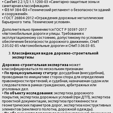
• СанПиН 2.2.1/2.1.1.1200-03 «Санитарно-защитные зоны и
санитарная классификация».
• ФЗ № 384-ФЗ «Технический регламент о безопасности зданий
и сооружений».
• ГОСТ 26804-2012 «Ограждения дорожные металлические
барьерного типа. Технические условия».
Дополнительно применяются ГОСТ Р 50597-2017
«Автомобильные дороги и улицы. Требования к
эксплуатационному состоянию, допустимому по условиям
обеспечения безопасности дорожного движения», СНиП
2.05.02-85 «Автомобильные дороги» и СНиП 3.06.03-85.
Классификация видов дорожно-строительной
экспертизы
Дорожно-строительная экспертиза
может
классифицироваться по нескольким признакам:
•
По процессуальному статусу:
досудебная (внесудебная),
проводимая по инициативе сторон спора для определения
правомерности претензий, и судебная, назначаемая судом или
следователем в рамках гражданских, арбитражных или
уголовных дел.
•
По объекту исследования:
экспертиза дорожного
покрытия, экспертиза дорожных условий (при ДТП), экспертиза
проектной документации, экспертиза протяженности и
геометрических параметров дорог, экспертиза конструктивных
элементов (земляного полотна, дорожной одежды).