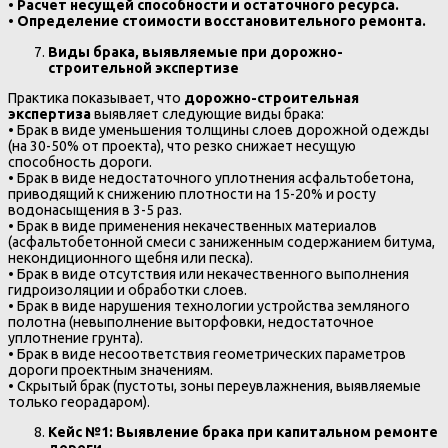
•
Расчет несущей способности и остаточного ресурса.
•
Определение стоимости восстановительного ремонта.
Виды брака, выявляемые при дорожно-
строительной экспертизе
Практика показывает, что
дорожно-строительная
экспертиза
выявляет следующие виды брака:
• Брак в виде уменьшения толщины слоев дорожной одежды
(на 30-50% от проекта), что резко снижает несущую
способность дороги.
• Брак в виде недостаточного уплотнения асфальтобетона,
приводящий к снижению плотности на 15-20% и росту
водонасыщения в 3-5 раз.
• Брак в виде применения некачественных материалов
(асфальтобетонной смеси с заниженным содержанием битума,
некондиционного щебня или песка).
• Брак в виде отсутствия или некачественного выполнения
гидроизоляции и обработки слоев.
• Брак в виде нарушения технологии устройства земляного
полотна (невыполнение выторфовки, недостаточное
уплотнение грунта).
• Брак в виде несоответствия геометрических параметров
дороги проектным значениям.
• Скрытый брак (пустоты, зоны переувлажнения, выявляемые
только георадаром).
Кейс №1: Выявление брака при капитальном ремонте
дороги