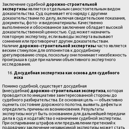
Заключение судебной
дорожно-строительной
экспертизы
является отдельным самостоятельным видом
доказательства. Суд оценивает его наряду с другими
доказательствами по делу, включая свидетельские показания,
документы, фото- и видеоматериалы. Качественно
выполненное и обоснованное заключение обладает высокой
доказательственной ценностью. Суд может назначить
повторную экспертизу, если выводы эксперта вызывают
сомнения или противоречат другим доказательствам.
Наличие
дорожно-строительной экспертизы
часто является
веским стимулом для оппонентов к досудебному
урегулированию спора, поскольку они понимают неизбежность
проигрыша в суде при наличии объективного экспертного
исследования.
Досудебная экспертиза как основа для судебного
иска
Помимо судебной, существует досудебная
(внесудебная)
дорожно-строительная экспертиза
, которая
проводится по инициативе заинтересованной стороны до
судебного разбирательства. Ее основная цель — объективно
оценить состояние дорожного полотна, выявить дефекты и
определить причины их возникновения. Результаты
экспертизы могут быть основанием для дальнейшей передачи
дела в суд и ходатайства о назначении судебной экспертизы.
При оспаривании штрафов или предъявлении претензий к
подрядчику заключение независимой экспертизы может стать