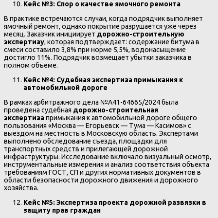
Кейс №3: Спор о качестве ямочного ремонта
В практике встречаются случаи, когда подрядчик выполняет
ямочный ремонт, однако покрытие разрушается уже через
месяц. Заказчик инициирует
дорожно-строительную
экспертизу
, которая подтверждает: содержание битума в
смеси составило 3,8% при норме 5,5%, водонасыщение
достигло 11%. Подрядчик возмещает убытки заказчика в
полном объеме.
Кейс №4: Судебная экспертиза примыкания к
автомобильной дороге
В рамках арбитражного дела №А41-64665/2024 была
проведена судебная
дорожно-строительная
экспертиза
примыкания к автомобильной дороге общего
пользования «Москва — Егорьевск — Тума — Касимов» с
выездом на местность в Московскую область. Экспертами
выполнено обследование съезда, площадки для
транспортных средств и прилегающей дорожной
инфраструктуры. Исследование включало визуальный осмотр,
инструментальные измерения и анализ соответствия объекта
требованиям ГОСТ, СП и других нормативных документов в
области безопасности дорожного движения и дорожного
хозяйства.
Кейс №5: Экспертиза проекта дорожной развязки в
защиту прав граждан