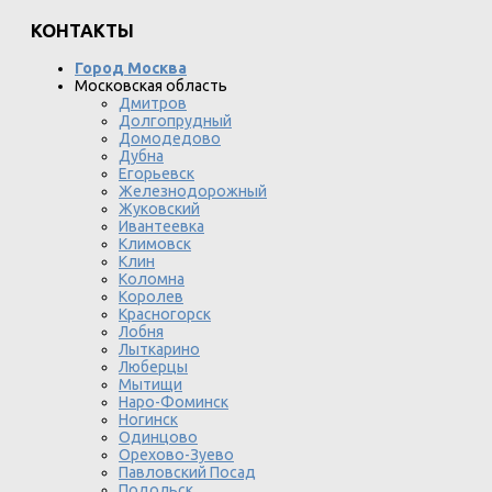
КОНТАКТЫ
Город Москва
Московская область
Дмитров
Долгопрудный
Домодедово
Дубна
Егорьевск
Железнодорожный
Жуковский
Ивантеевка
Климовск
Клин
Коломна
Королев
Красногорск
Лобня
Лыткарино
Люберцы
Мытищи
Наро-Фоминск
Ногинск
Одинцово
Орехово-Зуево
Павловский Посад
Подольск