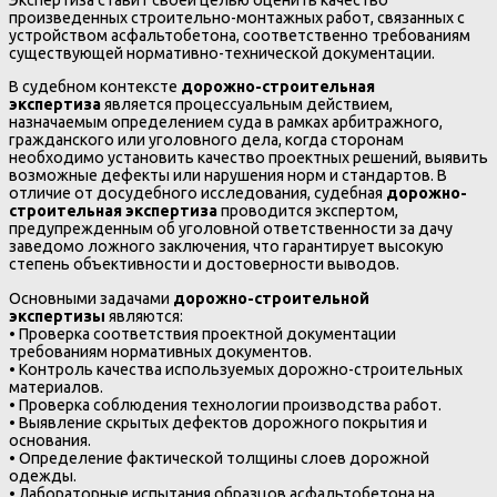
Экспертиза ставит своей целью оценить качество
произведенных строительно-монтажных работ, связанных с
устройством асфальтобетона, соответственно требованиям
существующей нормативно-технической документации.
В судебном контексте
дорожно-строительная
экспертиза
является процессуальным действием,
назначаемым определением суда в рамках арбитражного,
гражданского или уголовного дела, когда сторонам
необходимо установить качество проектных решений, выявить
возможные дефекты или нарушения норм и стандартов. В
отличие от досудебного исследования, судебная
дорожно-
строительная экспертиза
проводится экспертом,
предупрежденным об уголовной ответственности за дачу
заведомо ложного заключения, что гарантирует высокую
степень объективности и достоверности выводов.
Основными задачами
дорожно-строительной
экспертизы
являются:
• Проверка соответствия проектной документации
требованиям нормативных документов.
• Контроль качества используемых дорожно-строительных
материалов.
• Проверка соблюдения технологии производства работ.
• Выявление скрытых дефектов дорожного покрытия и
основания.
• Определение фактической толщины слоев дорожной
одежды.
• Лабораторные испытания образцов асфальтобетона на