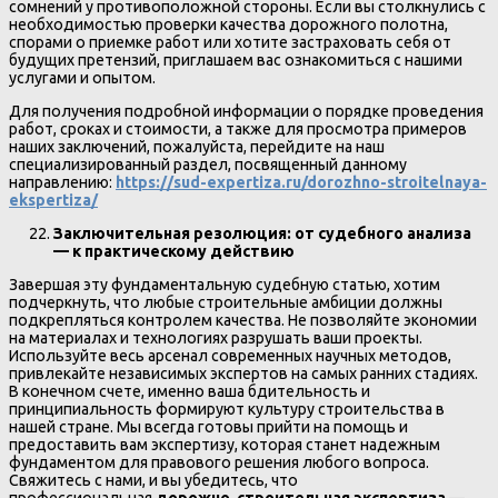
сомнений у противоположной стороны. Если вы столкнулись с
необходимостью проверки качества дорожного полотна,
спорами о приемке работ или хотите застраховать себя от
будущих претензий, приглашаем вас ознакомиться с нашими
услугами и опытом.
Для получения подробной информации о порядке проведения
работ, сроках и стоимости, а также для просмотра примеров
наших заключений, пожалуйста, перейдите на наш
специализированный раздел, посвященный данному
направлению:
https://sud-expertiza.ru/dorozhno-stroitelnaya-
ekspertiza/
Заключительная резолюция: от судебного анализа
— к практическому действию
Завершая эту фундаментальную судебную статью, хотим
подчеркнуть, что любые строительные амбиции должны
подкрепляться контролем качества. Не позволяйте экономии
на материалах и технологиях разрушать ваши проекты.
Используйте весь арсенал современных научных методов,
привлекайте независимых экспертов на самых ранних стадиях.
В конечном счете, именно ваша бдительность и
принципиальность формируют культуру строительства в
нашей стране. Мы всегда готовы прийти на помощь и
предоставить вам экспертизу, которая станет надежным
фундаментом для правового решения любого вопроса.
Свяжитесь с нами, и вы убедитесь, что