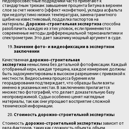
Недобросовестные подрядчики часто прибегают к
стандартным трюкам: завышение процента битума в верхнем
слое за счет нижнего (эффект «конфетки»), укладка асфальта
при недопустимо низких температурах, замена гранитного
щебня на известняковый, подделка паспортов на
материалы.
Дорожно-строительная экспертиза
способна
разоблачить каждую из этих уловок, если применяются
современные методы дифференциальной термоаналитики и
спектрометрии. Это дает заказчику мощный аргумент в суде.
Значение фото- и видеофиксации в экспертном
заключении
Качественная
дорожно-строительная
экспертиза
немыслима без детальной фотофиксации. Каждый
отобранный керн, каждая трещина, каждое измерение должны
быть задокументированы в высоком разрешении с привязкой к
местности. Видеосъемка процесса бурения или
георадирования подтверждает, что образцы были взяты
именно в указанных местах. В заключениях прилагается
множество фотографий, что делает доказательную базу
неопровержимой. Судьи особенно ценят наглядные
материалы, так как они упрощают восприятие сложной
технической информации.
Стоимость дорожно-строительной экспертизы
Стоимость
дорожно-строительной экспертизы
зависит от
ряда факторов, таких как сложность объекта, объем