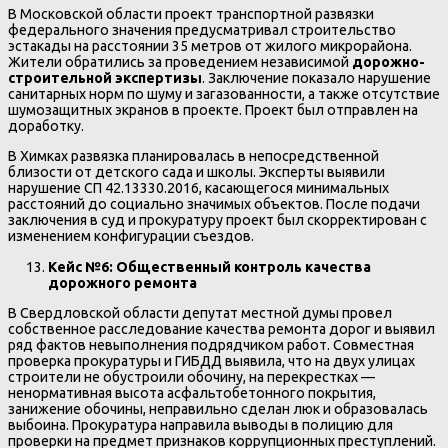
В Московской области проект транспортной развязки
федерального значения предусматривал строительство
эстакады на расстоянии 35 метров от жилого микрорайона.
Жители обратились за проведением независимой
дорожно-
строительной экспертизы
. Заключение показало нарушение
санитарных норм по шуму и загазованности, а также отсутствие
шумозащитных экранов в проекте. Проект был отправлен на
доработку.
В Химках развязка планировалась в непосредственной
близости от детского сада и школы. Эксперты выявили
нарушение СП 42.13330.2016, касающегося минимальных
расстояний до социально значимых объектов. После подачи
заключения в суд и прокуратуру проект был скорректирован с
изменением конфигурации съездов.
Кейс №6: Общественный контроль качества
дорожного ремонта
В Свердловской области депутат местной думы провел
собственное расследование качества ремонта дорог и выявил
ряд фактов невыполнения подрядчиком работ. Совместная
проверка прокуратуры и ГИБДД выявила, что на двух улицах
строители не обустроили обочину, на перекрестках —
ненормативная высота асфальтобетонного покрытия,
занижение обочины, неправильно сделан люк и образовалась
выбоина. Прокуратура направила выводы в полицию для
проверки на предмет признаков коррупционных преступлений.