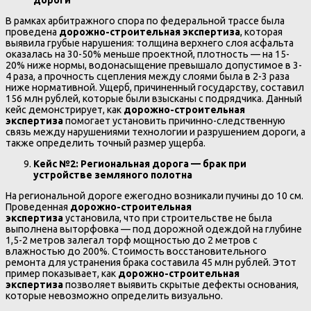
В рамках арбитражного спора по федеральной трассе была
проведена
дорожно-строительная экспертиза
, которая
выявила грубые нарушения: толщина верхнего слоя асфальта
оказалась на 30-50% меньше проектной, плотность — на 15-
20% ниже нормы, водонасыщение превышало допустимое в 3-
4 раза, а прочность сцепления между слоями была в 2-3 раза
ниже нормативной. Ущерб, причиненный государству, составил
156 млн рублей, которые были взысканы с подрядчика. Данный
кейс демонстрирует, как
дорожно-строительная
экспертиза
помогает установить причинно-следственную
связь между нарушениями технологии и разрушением дороги, а
также определить точный размер ущерба.
Кейс №2: Региональная дорога — брак при
устройстве земляного полотна
На региональной дороге ежегодно возникали пучины до 10 см.
Проведенная
дорожно-строительная
экспертиза
установила, что при строительстве не была
выполнена выторфовка — под дорожной одеждой на глубине
1,5-2 метров залегал торф мощностью до 2 метров с
влажностью до 200%. Стоимость восстановительного
ремонта для устранения брака составила 45 млн рублей. Этот
пример показывает, как
дорожно-строительная
экспертиза
позволяет выявить скрытые дефекты основания,
которые невозможно определить визуально.