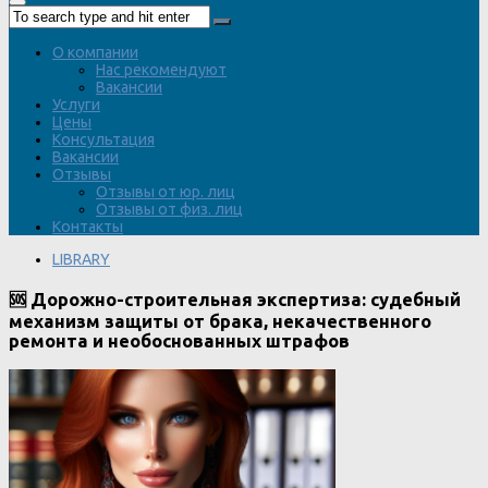
О компании
Нас рекомендуют
Вакансии
Услуги
Цены
Консультация
Вакансии
Отзывы
Отзывы от юр. лиц
Отзывы от физ. лиц
Контакты
LIBRARY
🆘 Дорожно-строительная экспертиза: судебный
механизм защиты от брака, некачественного
ремонта и необоснованных штрафов