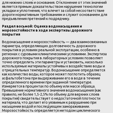
для нижних слоев и основания. Отклонение от этих значений
является прямым доказательством нарушения технологии
укладки и уплотнения, что влечет за собой несоответствие
дороги нормативным требованиям и служит основанием для
предъявления претензий к подрядчику.
Раздел восьмой: Оценка водонасыщения и
морозостойкости в ходе экспертизы дорожного
покрытия
Водонасыщение и морозостойкость — два взаимосвязанных
параметра, определяющих долговечность дорожного
покрытия в условиях реальной эксплуатации, особенно в
регионах с суровыми климатическими условиями. Экспертиза
дорожного покрытия в лабораторных условиях позволяет
точно определить эти параметры и установить, насколько
используемые материалы устойчивы к воздействию воды и
отрицательных температур. Водонасыщение определяется
как количество воды, которое может поглотить образец
асфальтобетона при выдерживании его в воде в течение
определенного времени при заданной температуре.
Измеряется в процентах по объему или массе образца.
Превышение нормативного значения водонасыщения (как
правило, не более 1,5-2,5% по объему для верхних слоев
покрытия) свидетельствует о недостаточной плотности
материала, что делает его уязвимым к разрушению при
насыщении водой и последующем замораживании.
Морозостойкость определяется методом циклического