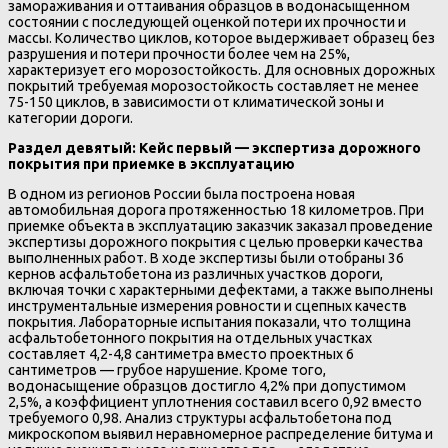
замораживания и оттаивания образцов в водонасыщенном
состоянии с последующей оценкой потери их прочности и
массы. Количество циклов, которое выдерживает образец без
разрушения и потери прочности более чем на 25%,
характеризует его морозостойкость. Для основных дорожных
покрытий требуемая морозостойкость составляет не менее
75-150 циклов, в зависимости от климатической зоны и
категории дороги.
Раздел девятый: Кейс первый — экспертиза дорожного
покрытия при приемке в эксплуатацию
В одном из регионов России была построена новая
автомобильная дорога протяженностью 18 километров. При
приемке объекта в эксплуатацию заказчик заказал проведение
экспертизы дорожного покрытия с целью проверки качества
выполненных работ. В ходе экспертизы были отобраны 36
кернов асфальтобетона из различных участков дороги,
включая точки с характерными дефектами, а также выполнены
инструментальные измерения ровности и сцепных качеств
покрытия. Лабораторные испытания показали, что толщина
асфальтобетонного покрытия на отдельных участках
составляет 4,2-4,8 сантиметра вместо проектных 6
сантиметров — грубое нарушение. Кроме того,
водонасыщение образцов достигло 4,2% при допустимом
2,5%, а коэффициент уплотнения составил всего 0,92 вместо
требуемого 0,98. Анализ структуры асфальтобетона под
микроскопом выявил неравномерное распределение битума и