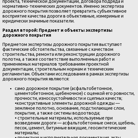
проекта, технической документации, договора подряда и
нормативно-технических документов. Именно экспертиза
дорожного покрытия позволяет превратить субъективное
восприятие качества дороги в объективные, измеримые и
юридически значимые показатели.
Раздел второй: Предмет и объекты экспертизы
дорожного покрытия
Предметом экспертизы дорожного покрытия выступают
фактические обстоятельства, связанные с качеством
строительства, ремонта или реконструкции дорожного
полотна, а также соответствие выполненных работ и
применяемых материалов требованиям проектной
документации, строительным нормам и техническим
регламентам. Объектами исследования в рамках экспертизы
дорожного покрытия являются:
само дорожное покрытие (асфальтобетонное,
цементобетонное, щебеночное) с оценкой его ровности,
прочности, износоустойчивости и сцепных качеств;
•
конструктивные элементы дорожной одежды —
земляное полотно, основание, подстилающие слои,
покрытие, а также системы водоотвода;
•
строительные материалы, используемые при
возведении дороги — асфальтобетонные смеси, щебень,
песок, цемент, битумные вяжущие, геосинтетические
материалы;
•
проектная и исполнительная документация, акты