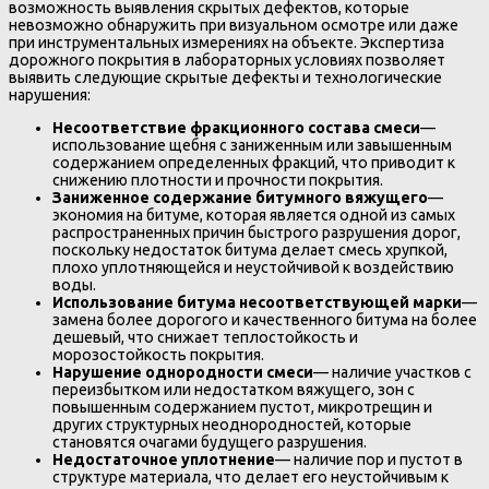
возможность выявления скрытых дефектов, которые
невозможно обнаружить при визуальном осмотре или даже
при инструментальных измерениях на объекте. Экспертиза
дорожного покрытия в лабораторных условиях позволяет
выявить следующие скрытые дефекты и технологические
нарушения:
Несоответствие фракционного состава смеси
—
использование щебня с заниженным или завышенным
содержанием определенных фракций, что приводит к
снижению плотности и прочности покрытия.
Заниженное содержание битумного вяжущего
—
экономия на битуме, которая является одной из самых
распространенных причин быстрого разрушения дорог,
поскольку недостаток битума делает смесь хрупкой,
плохо уплотняющейся и неустойчивой к воздействию
воды.
Использование битума несоответствующей марки
—
замена более дорогого и качественного битума на более
дешевый, что снижает теплостойкость и
морозостойкость покрытия.
Нарушение однородности смеси
— наличие участков с
переизбытком или недостатком вяжущего, зон с
повышенным содержанием пустот, микротрещин и
других структурных неоднородностей, которые
становятся очагами будущего разрушения.
Недостаточное уплотнение
— наличие пор и пустот в
структуре материала, что делает его неустойчивым к