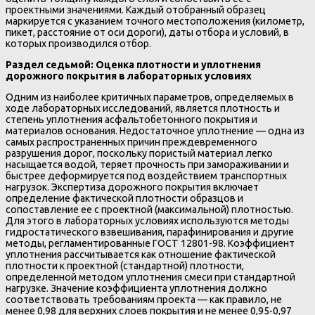
проектными значениями. Каждый отобранный образец
маркируется с указанием точного местоположения (километр,
пикет, расстояние от оси дороги), даты отбора и условий, в
которых производился отбор.
Раздел седьмой: Оценка плотности и уплотнения
дорожного покрытия в лабораторных условиях
Одним из наиболее критичных параметров, определяемых в
ходе лабораторных исследований, является плотность и
степень уплотнения асфальтобетонного покрытия и
материалов основания. Недостаточное уплотнение — одна из
самых распространенных причин преждевременного
разрушения дорог, поскольку пористый материал легко
насыщается водой, теряет прочность при замораживании и
быстрее деформируется под воздействием транспортных
нагрузок. Экспертиза дорожного покрытия включает
определение фактической плотности образцов и
сопоставление ее с проектной (максимальной) плотностью.
Для этого в лабораторных условиях используются методы
гидростатического взвешивания, парафинирования и другие
методы, регламентированные ГОСТ 12801-98. Коэффициент
уплотнения рассчитывается как отношение фактической
плотности к проектной (стандартной) плотности,
определенной методом уплотнения смеси при стандартной
нагрузке. Значение коэффициента уплотнения должно
соответствовать требованиям проекта — как правило, не
менее 0,98 для верхних слоев покрытия и не менее 0,95-0,97