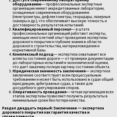
Доступ к современному лабораторному
оборудованию
— профессиональные экспертные
организации имеют аккредитованные лаборатории,
оснащенные современным оборудованием
(пенетрометры, дефлектометры, георадары, лазерные
сканеры и др.), что обеспечивает высокую точность и
достоверность результатов испытаний.
Квалифицированный персонал
— в штате
профессиональных организаций работают эксперты,
имеющие многолетний опыт проведения экспертизы
дорожного покрытия и глубокие знания в области
дорожного строительства, материаловедения и
нормативной базы.
Комплексный подход
— экспертиза охватывает все
аспекты состояния дороги — от проверки документации
до лабораторных испытаний и экономической оценки,
что дает заказчику полную картину состояния объекта.
Юридическая значимость заключения
— экспертное
заключение соответствует всем процессуальным
требованиям и может быть использовано в судах общей
юрисдикции, арбитражных судах, а также для
досудебного урегулирования споров.
Оперативность проведения
— четкая организация всех
этапов экспертизы позволяет получить результаты в
минимальные сроки без потери качества.
Раздел двадцать первый: Заключение — экспертиза
дорожного покрытия как гарантия качества и
справедливости