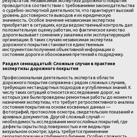
результатов. Независимая экспертиза дорожного покрытия
проводится в соответствии с требованиями законодательства
о судебно-экспертной деятельности, что гарантирует высокий
уровень достоверности выводов и их юридическую
значимость. Особое значение независимая экспертиза
приобретает в ситуациях, когда ведомственный контроль дал
положительную оценку работам, но фактическое качество
дороги вызывает сомнения у заказчика или эксплуатирующей
организации. В таких случаях независимая экспертиза
дорожного покрытия становится единственным
инструментом получения объективной информации о
состоянии дороги и обоснования претензий к подрядчику.
Раздел семнадцатый: Сложные случаи в практике
экспертизы дорожного покрытия
Профессиональная деятельность эксперта в области
дорожного покрытия сопряжена с рядом сложных случаев,
требующих нестандартных подходов и углубленных знаний. К
числу таких ситуаций относится исследование дорог, на
которых уже были проведены ремонтные работы до момента
назначения экспертизы, что требует ретроспективного анализа
состояния покрытия на основе косвенных данных —
фотографий, протоколов осмотра, свидетельских показаний и
архивных документов. Другой сложный случай —
необходимость исследования многослойных покрытий, где
дефекты скрыты под поверхностью и не видны при
визуальном осмотре; здесь требуется применение
георадиолокации и глубинного бурения. Особую сложность