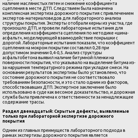
наличие маслянистых пятен и снижение коэффициента
сцепления в месте ДТП. Следствием была назначена
комплексная экспертиза дорожного покрытия с привлечением
экспертов-материаловедов для лабораторного анализа
структуры покрытия. Эксперты отобрали керны из участка, где
произошло ДТП, и провели лабораторные испытания для
определения коэффициента сцепления по методике «шина-
асфальт», моделирующей взаимодействие покрышки с
дорогой. Лабораторные испытания показали, что коэффициент
сцепления на мокром покрытии составлял 0,28 при
допустимом значении 0,4-0,5. Анализ структуры
асфальтобетона выявил наличие битумной пленки на
поверхности покрытия, что указывало на выделение битума из-
за нарушения температурного режима при укладке смеси. На
основании результатов экспертизы было установлено, что
состояние дорожного покрытия не соответствовало
требованиям безопасности, и это стало одним из факторов,
способствовавших ДТП. Экспертное заключение было
использовано в суде как весомое доказательство, и дорожная
служба была привлечена к ответственности за ненадлежащее
содержание трассы.
Раздел двенадцатый: Скрытые дефекты, выявляемые
только при лабораторной экспертизе дорожного
покрытия
Одним из главных преимуществ лабораторного подхода в
рамках экспертизы дорожного покрытия является