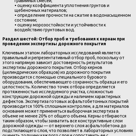
гравийных смесей;
•
оценку коэффициента уплотнения грунтов и
щебеночных материалов;
•
определение прочности на сжатие в водонасыщенном
состоянии;
•
оценку морозостойкости и устойчивости к
воздействию грунтовых вод.
Раздел шестой: Отбор проб и требования к кернам при
проведении экспертизы дорожного покрытия
Ключевым этапом лабораторных исследований является
правильный и репрезентативный отбор проб, поскольку от
этого напрямую зависит достоверность результатов
экспертизы дорожного покрытия. Отбор кернов
(цилиндрических образцов) из дорожного покрытия
производится с помощью специального бурового
оборудования, обеспечивающего сохранность образца и его
целостность. Количество точек отбора определяется
протяженностью исследуемого участка, сложностью
конструкции дорожной одежды и наличием характерных
дефектов. Экспертиза готовых асфальтобетонных покрытий
производится 100% сплошным контролем, а для материалов
основания может применяться выборочная экспертиза в
объеме не менее 20% от общего объема. Керны отбираются
таким образом, чтобы захватить все конструктивные слои
дорожной одежды — от верхнего слоя асфальтобетона до
подстилающего слоя, что позволяет в лабораторных условиях
оценить толщину каждого слоя и сопоставить ее с