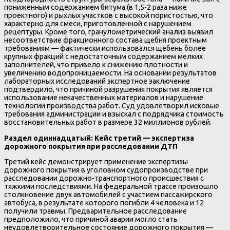
пониженным содержанием битума (в 1,5-2 раза ниже
проектного) и рыхлых участков с высокой пористостью, что
характерно для смеси, приготовленной с нарушением
рецептуры. Кроме того, гранулометрический анализ выявил
несоответствие фракционного состава щебня проектным
требованиям — фактически использовался щебень более
крупных фракций с недостаточным содержанием мелких
заполнителей, что привело к снижению плотности и
увеличению водопроницаемости. На основании результатов
лабораторных исследований экспертное заключение
подтвердило, что причиной разрушения покрытия является
использование некачественных материалов и нарушение
технологии производства работ. Суд удовлетворил исковые
требования администрации и взыскал с подрядчика стоимость
восстановительных работ в размере 32 миллионов рублей.
Раздел одиннадцатый: Кейс третий — экспертиза
дорожного покрытия при расследовании ДТП
Третий кейс демонстрирует применение экспертизы
дорожного покрытия в уголовном судопроизводстве при
расследовании дорожно-транспортного происшествия с
тяжкими последствиями. На федеральной трассе произошло
столкновение двух автомобилей с участием пассажирского
автобуса, в результате которого погибли 4 человека и 12
получили травмы. Предварительное расследование
предположило, что причиной аварии могло стать
неудовлетворительное состояние дорожного покрытия —