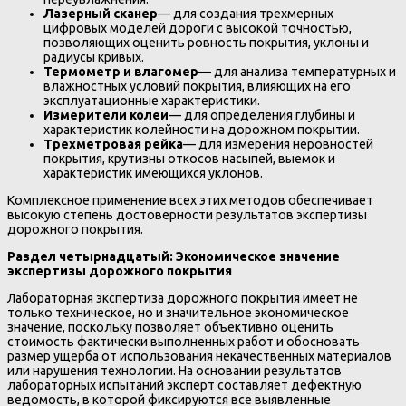
Лазерный сканер
— для создания трехмерных
цифровых моделей дороги с высокой точностью,
позволяющих оценить ровность покрытия, уклоны и
радиусы кривых.
Термометр и влагомер
— для анализа температурных и
влажностных условий покрытия, влияющих на его
эксплуатационные характеристики.
Измерители колеи
— для определения глубины и
характеристик колейности на дорожном покрытии.
Трехметровая рейка
— для измерения неровностей
покрытия, крутизны откосов насыпей, выемок и
характеристик имеющихся уклонов.
Комплексное применение всех этих методов обеспечивает
высокую степень достоверности результатов экспертизы
дорожного покрытия.
Раздел четырнадцатый: Экономическое значение
экспертизы дорожного покрытия
Лабораторная экспертиза дорожного покрытия имеет не
только техническое, но и значительное экономическое
значение, поскольку позволяет объективно оценить
стоимость фактически выполненных работ и обосновать
размер ущерба от использования некачественных материалов
или нарушения технологии. На основании результатов
лабораторных испытаний эксперт составляет дефектную
ведомость, в которой фиксируются все выявленные