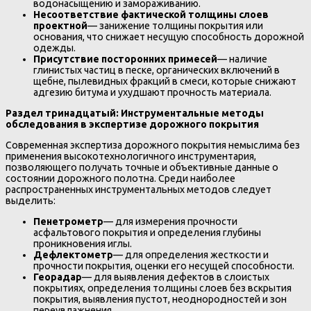
водонасыщению и замораживанию.
Несоответствие фактической толщины слоев
проектной
— занижение толщины покрытия или
основания, что снижает несущую способность дорожной
одежды.
Присутствие посторонних примесей
— наличие
глинистых частиц в песке, органических включений в
щебне, пылевидных фракций в смеси, которые снижают
адгезию битума и ухудшают прочность материала.
Раздел тринадцатый: Инструментальные методы
обследования в экспертизе дорожного покрытия
Современная экспертиза дорожного покрытия немыслима без
применения высокотехнологичного инструментария,
позволяющего получать точные и объективные данные о
состоянии дорожного полотна. Среди наиболее
распространенных инструментальных методов следует
выделить:
Пенетрометр
— для измерения прочности
асфальтового покрытия и определения глубины
проникновения иглы.
Дефлектометр
— для определения жесткости и
прочности покрытия, оценки его несущей способности.
Георадар
— для выявления дефектов в слоистых
покрытиях, определения толщины слоев без вскрытия
покрытия, выявления пустот, неоднородностей и зон
переувлажнения.