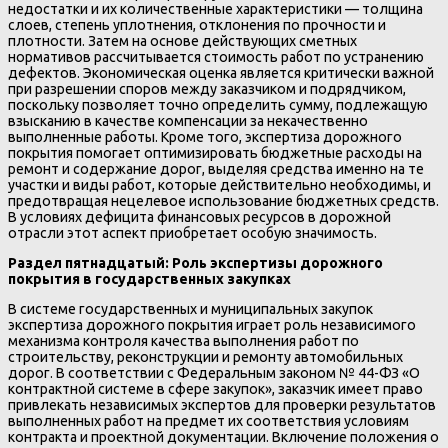
недостатки и их количественные характеристики — толщина
слоев, степень уплотнения, отклонения по прочности и
плотности. Затем на основе действующих сметных
нормативов рассчитывается стоимость работ по устранению
дефектов. Экономическая оценка является критически важной
при разрешении споров между заказчиком и подрядчиком,
поскольку позволяет точно определить сумму, подлежащую
взысканию в качестве компенсации за некачественно
выполненные работы. Кроме того, экспертиза дорожного
покрытия помогает оптимизировать бюджетные расходы на
ремонт и содержание дорог, выделяя средства именно на те
участки и виды работ, которые действительно необходимы, и
предотвращая нецелевое использование бюджетных средств.
В условиях дефицита финансовых ресурсов в дорожной
отрасли этот аспект приобретает особую значимость.
Раздел пятнадцатый: Роль экспертизы дорожного
покрытия в государственных закупках
В системе государственных и муниципальных закупок
экспертиза дорожного покрытия играет роль независимого
механизма контроля качества выполнения работ по
строительству, реконструкции и ремонту автомобильных
дорог. В соответствии с Федеральным законом № 44-ФЗ «О
контрактной системе в сфере закупок», заказчик имеет право
привлекать независимых экспертов для проверки результатов
выполненных работ на предмет их соответствия условиям
контракта и проектной документации. Включение положения о