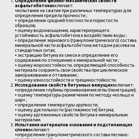
Определение физико-механических свойств
асфальтобетона
включает:
•
испытание на сжатие при различных температурах для
определения предела прочности ;
•
определение средней плотности и пористости
образцов;
•
оценку водонасыщения, характеризующего
устойчивость асфальтобетона к воздействию воды ;
•
определение зернового (гранулометрического) состава
минеральной части асфальтобетона методом рассева на
стандартных ситах;
•
экстракцию битума из смеси и определение его
содержания по отношению к минеральной части ;
•
оценку морозостойкости, определяющей способность
материала сохранять свои свойства при циклическом
замораживании и оттаивании ;
•
оценку износостойкости и трещиностойкости.
Исследование свойств битумных вяжущих
включает:
•
определение глубины проникновения иглы (пенетрации);
•
оценку температуры размягчения по методу «кольцо и
шар» ;
•
определение температуры хрупкости;
•
оценку дуктильности (растяжимости) битума;
•
оценку адгезионных свойств битума к минеральным
материалам.
Испытания материалов основания и подстилающих
слоев
включают:
•
определение гранулометрического состава песчано-