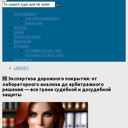
О компании
Нас рекомендуют
Вакансии
Услуги
Цены
Консультация
Вакансии
Отзывы
Отзывы от юр. лиц
Отзывы от физ. лиц
Контакты
LIBRARY
🆘 Экспертиза дорожного покрытия: от
лабораторного анализа до арбитражного
решения — все грани судебной и досудебной
защиты