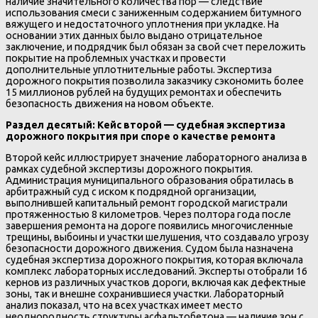
наличие значительного количества пор — следствие
использования смеси с заниженным содержанием битумного
вяжущего и недостаточного уплотнения при укладке. На
основании этих данных было выдано отрицательное
заключение, и подрядчик был обязан за свой счет переложить
покрытие на проблемных участках и провести
дополнительные уплотнительные работы. Экспертиза
дорожного покрытия позволила заказчику сэкономить более
15 миллионов рублей на будущих ремонтах и обеспечить
безопасность движения на новом объекте.
Раздел десятый: Кейс второй — судебная экспертиза
дорожного покрытия при споре о качестве ремонта
Второй кейс иллюстрирует значение лабораторного анализа в
рамках судебной экспертизы дорожного покрытия.
Администрация муниципального образования обратилась в
арбитражный суд с иском к подрядной организации,
выполнившей капитальный ремонт городской магистрали
протяженностью 8 километров. Через полтора года после
завершения ремонта на дороге появились многочисленные
трещины, выбоины и участки шелушения, что создавало угрозу
безопасности дорожного движения. Судом была назначена
судебная экспертиза дорожного покрытия, которая включала
комплекс лабораторных исследований. Эксперты отобрали 16
кернов из различных участков дороги, включая как дефектные
зоны, так и внешне сохранившиеся участки. Лабораторный
анализ показал, что на всех участках имеет место
неоднородность структуры асфальтобетона — наличие зон с