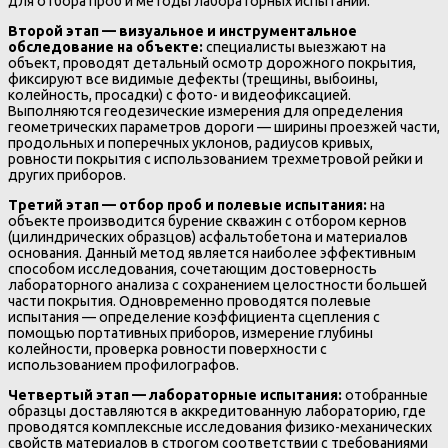
для отбора проб и методы лабораторных испытаний.
Второй этап — визуальное и инструментальное
обследование на объекте:
специалисты выезжают на
объект, проводят детальный осмотр дорожного покрытия,
фиксируют все видимые дефекты (трещины, выбоины,
колейность, просадки) с фото- и видеофиксацией.
Выполняются геодезические измерения для определения
геометрических параметров дороги — ширины проезжей части,
продольных и поперечных уклонов, радиусов кривых,
ровности покрытия с использованием трехметровой рейки и
других приборов.
Третий этап — отбор проб и полевые испытания:
на
объекте производится бурение скважин с отбором кернов
(цилиндрических образцов) асфальтобетона и материалов
основания. Данный метод является наиболее эффективным
способом исследования, сочетающим достоверность
лабораторного анализа с сохранением целостности большей
части покрытия. Одновременно проводятся полевые
испытания — определение коэффициента сцепления с
помощью портативных приборов, измерение глубины
колейности, проверка ровности поверхности с
использованием профилографов.
Четвертый этап — лабораторные испытания:
отобранные
образцы доставляются в аккредитованную лабораторию, где
проводятся комплексные исследования физико-механических
свойств материалов в строгом соответствии с требованиями