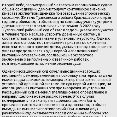
Второй кейс, рассмотренный Четвертым кассационным судом
общей юрисдикции, демонстрирует критическое значение
качества экспертизы дренажа при разрешении споров между
соседями. Житель Туапсинского района Краснодарского края
годами добивался, чтобы сосед по садовому участку устроил
дренаж и перестал затапливать его землю. В 2022 году
Туапсинский районный суд обязал владельца верхнего участка
в течение трех месяцев устроить дренажную систему в
соответствии с нормативами и установил неустойку. Однако
заявитель оспорил постановление пристава об окончании
исполнительного производства, указав, что подтопление его
участка продолжается. Суды первой и апелляционной
инстанций отказали ему, сославшись на экспертное
заключение о выполненных ответчиком работах,
подтверждавшее исполнение решения суда.
Однако кассационный суд сочёл выводы нижестоящих
инстанций преждевременными, поскольку в материалах дела
имеются два взаимоисключающих экспертных заключения об
устроенной дренажной системе. Ни суд первой инстанции, ни
апелляционная инстанция эти противоречия не устранили.
Кассационный суд отменил апелляционное определение и
направил дело на новое рассмотрение. Этот случай
подчеркивает, что экспертиза дренажа должна быть
проведена настолько качественно и однозначно, чтобы её
выводы не вызывали противоречий. При наличии двух
разночтений суд оказывается перед сложным выбором, что