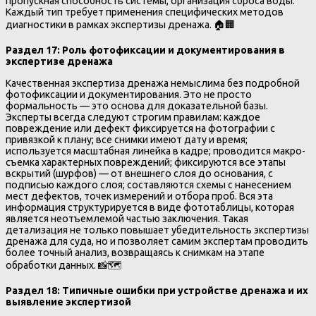
пропускная способность системы, организация сброса воды.
Каждый тип требует применения специфических методов
диагностики в рамках экспертизы дренажа. 🏠🏢
Раздел 17: Роль фотофиксации и документирования в
экспертизе дренажа
Качественная экспертиза дренажа немыслима без подробной
фотофиксации и документирования. Это не просто
формальность — это основа для доказательной базы.
Эксперты всегда следуют строгим правилам: каждое
повреждение или дефект фиксируется на фотографии с
привязкой к плану; все снимки имеют дату и время;
используется масштабная линейка в кадре; проводится макро-
съемка характерных повреждений; фиксируются все этапы
вскрытий (шурфов) — от внешнего слоя до основания, с
подписью каждого слоя; составляются схемы с нанесением
мест дефектов, точек измерений и отбора проб. Вся эта
информация структурируется в виде фототаблицы, которая
является неотъемлемой частью заключения. Такая
детализация не только повышает убедительность экспертизы
дренажа для суда, но и позволяет самим экспертам проводить
более точный анализ, возвращаясь к снимкам на этапе
обработки данных. 📸🗺️
Раздел 18: Типичные ошибки при устройстве дренажа и их
выявление экспертизой