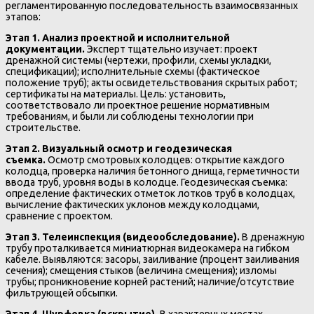
регламентированную последовательность взаимосвязанных
этапов:
Этап 1. Анализ проектной и исполнительной
документации.
Эксперт тщательно изучает: проект
дренажной системы (чертежи, профили, схемы укладки,
спецификации); исполнительные схемы (фактическое
положение труб); акты освидетельствования скрытых работ;
сертификаты на материалы. Цель: установить,
соответствовало ли проектное решение нормативным
требованиям, и были ли соблюдены технологии при
строительстве.
Этап 2. Визуальный осмотр и геодезическая
съемка.
Осмотр смотровых колодцев: открытие каждого
колодца, проверка наличия бетонного днища, герметичности
ввода труб, уровня воды в колодце. Геодезическая съемка:
определение фактических отметок лотков труб в колодцах,
вычисление фактических уклонов между колодцами,
сравнение с проектом.
Этап 3. Телеинспекция (видеообследование).
В дренажную
трубу проталкивается миниатюрная видеокамера на гибком
кабеле. Выявляются: засоры, заиливание (процент заиливания
сечения); смещения стыков (величина смещения); изломы
трубы; проникновение корней растений; наличие/отсутствие
фильтрующей обсыпки.