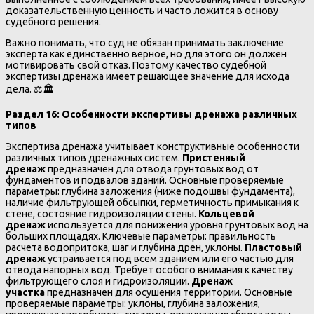
доказательственную ценность и часто ложится в основу
судебного решения.
Важно понимать, что суд не обязан принимать заключение
эксперта как единственно верное, но для этого он должен
мотивировать свой отказ. Поэтому качество судебной
экспертизы дренажа имеет решающее значение для исхода
дела. ⚖️🏛️
Раздел 16: Особенности экспертизы дренажа различных
типов
Экспертиза дренажа учитывает конструктивные особенности
различных типов дренажных систем.
Пристенный
дренаж
предназначен для отвода грунтовых вод от
фундаментов и подвалов зданий. Основные проверяемые
параметры: глубина заложения (ниже подошвы фундамента),
наличие фильтрующей обсыпки, герметичность примыкания к
стене, состояние гидроизоляции стены.
Кольцевой
дренаж
используется для понижения уровня грунтовых вод на
больших площадях. Ключевые параметры: правильность
расчета водопритока, шаг и глубина дрен, уклоны.
Пластовый
дренаж
устраивается под всем зданием или его частью для
отвода напорных вод. Требует особого внимания к качеству
фильтрующего слоя и гидроизоляции.
Дренаж
участка
предназначен для осушения территории. Основные
проверяемые параметры: уклоны, глубина заложения,