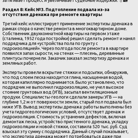
затягивает процесс и увеличивает судебные издержки. 💧🏡
Раздел 8: Кейс №3. Подтопление подвала из-за
отсутствия дренажа при ремонте квартиры
Третий кейс иллюстрирует применение экспертизы дренажа в
рамках спора о качестве ремонта в многоквартирном доме.
Собственник двухкомнатной квартиры на первом этаже
(сталинка, 1952 года постройки) решил сделать ремонт и нанял
подрядчика для «устройства пола по грунту с
гидроизоляцией». Через полгода после ремонта в квартире
появился запах сырости, на стенах — плесень, деревянные
плинтусы почернели. Заказчик заказал экспертизу дренажа и
земляных работ.
Эксперты провели вскрытие стяжки и подсыпки, обнаружив,
что под слоем песка находится глина, насыщенная водой,
которая капиллярно поднимается. Было установлено, что
подрядчик не выполнил гидроизоляцию, не учел высокое
стояние грунтовых вод (УГВ), засыпал вентиляционные
продухи. Специалисты-геологи сделали замеры УГВ — на
глубине 1,2 м от поверхности земли, старый пол подвала был
ниже УГВ. Вывод экспертизы дренажа: работы выполнены без
учета гидрогеологических условий, отсутствует дренаж и
гидроизоляция. Стоимость устранения дефектов, включая
демонтаж песка, устройство пристенного дренажа, укладку
гидроизоляции и новой стяжки, составила 520 тыс. руб. Суд
взыскал эту сумму с подрядчика. Данный случай показывает,
что экспертиза дренажа может потребоваться даже при