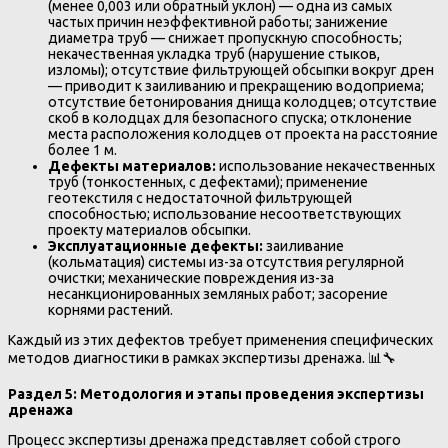
(менее 0,003 или обратный уклон) — одна из самых
частых причин неэффективной работы; занижение
диаметра труб — снижает пропускную способность;
некачественная укладка труб (нарушение стыков,
изломы); отсутствие фильтрующей обсыпки вокруг дрен
— приводит к заиливанию и прекращению водоприема;
отсутствие бетонирования днища колодцев; отсутствие
скоб в колодцах для безопасного спуска; отклонение
места расположения колодцев от проекта на расстояние
более 1 м.
Дефекты материалов:
использование некачественных
труб (тонкостенных, с дефектами); применение
геотекстиля с недостаточной фильтрующей
способностью; использование несоответствующих
проекту материалов обсыпки.
Эксплуатационные дефекты:
заиливание
(кольматация) системы из-за отсутствия регулярной
очистки; механические повреждения из-за
несанкционированных земляных работ; засорение
корнями растений.
Каждый из этих дефектов требует применения специфических
методов диагностики в рамках экспертизы дренажа. 📊🔧
Раздел 5: Методология и этапы проведения экспертизы
дренажа
Процесс экспертизы дренажа представляет собой строго