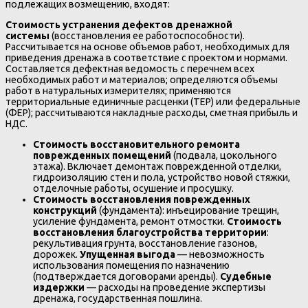
подлежащих возмещению, входят:
Стоимость устранения дефектов дренажной
системы
(восстановления ее работоспособности).
Рассчитывается на основе объемов работ, необходимых для
приведения дренажа в соответствие с проектом и нормами.
Составляется дефектная ведомость с перечнем всех
необходимых работ и материалов; определяются объемы
работ в натуральных измерителях; применяются
территориальные единичные расценки (ТЕР) или федеральные
(ФЕР); рассчитываются накладные расходы, сметная прибыль и
НДС.
Стоимость восстановительного ремонта
поврежденных помещений
(подвала, цокольного
этажа). Включает демонтаж поврежденной отделки,
гидроизоляцию стен и пола, устройство новой стяжки,
отделочные работы, осушение и просушку.
Стоимость восстановления поврежденных
конструкций
(фундамента): инъецирование трещин,
усиление фундамента, ремонт отмостки.
Стоимость
восстановления благоустройства территории
:
рекультивация грунта, восстановление газонов,
дорожек.
Упущенная выгода
— невозможность
использования помещения по назначению
(подтверждается договорами аренды).
Судебные
издержки
— расходы на проведение экспертизы
дренажа, государственная пошлина.