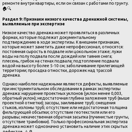
ремонте внутри квартиры, если он связан с работами по грунту.
🏠🔍
Раздел 9: Признаки низкого качества дренажной системы,
выявляемые при экспертизе
Низкое качество дренажа может проявляться в различных
формах, которые подлежат документальному
подтверждению в ходе экспертизы. К внешним признакам,
которые может заметить даже непрофессионал, относятся:
постоянная сырость в подвале или цокольном этаже; лужи
воды на полу подвала после дождей или таяния снега;
плесень, грибок на стенах подвала; подтопление подвала
водой на высоту более 5-10 см; заболачивание прилегающей
территории; просадка отмостки, дорожек над трассой
дренажа.
Однако наиболее надежными являются дефекты, выявляемые
при инструментальном обследовании в рамках экспертизы
дренажа: нарушение проектных уклонов (уклон менее 0,003,
обратный уклон); недостаточная глубина заложения труб (выше
проектной отметки); засоры, заиливание труб; смещения
стыков, изломы труб; отсутствие или недостаточная толщина
фильтрующей обсыпки; отсутствие геотекстиля или его
разрывы; некачественная обратная засыпка (пучинистые грунты,
отсутствие трамбовки). Только профессиональная экспертиза
дренажа может однозначно установить наличие этих скрытых
дефектов. ⚠️🔎