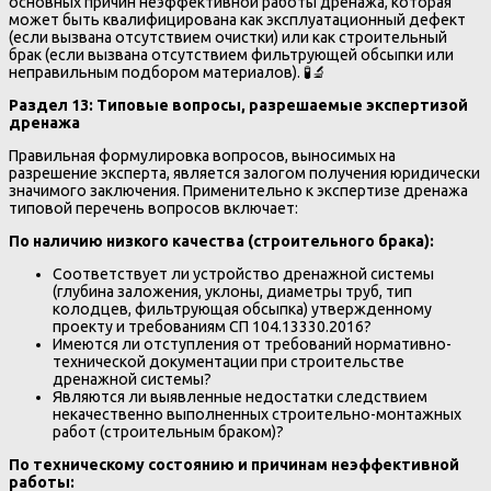
основных причин неэффективной работы дренажа, которая
может быть квалифицирована как эксплуатационный дефект
(если вызвана отсутствием очистки) или как строительный
брак (если вызвана отсутствием фильтрующей обсыпки или
неправильным подбором материалов). 🧪🔬
Раздел 13: Типовые вопросы, разрешаемые экспертизой
дренажа
Правильная формулировка вопросов, выносимых на
разрешение эксперта, является залогом получения юридически
значимого заключения. Применительно к экспертизе дренажа
типовой перечень вопросов включает:
По наличию низкого качества (строительного брака):
Соответствует ли устройство дренажной системы
(глубина заложения, уклоны, диаметры труб, тип
колодцев, фильтрующая обсыпка) утвержденному
проекту и требованиям СП 104.13330.2016?
Имеются ли отступления от требований нормативно-
технической документации при строительстве
дренажной системы?
Являются ли выявленные недостатки следствием
некачественно выполненных строительно-монтажных
работ (строительным браком)?
По техническому состоянию и причинам неэффективной
работы: