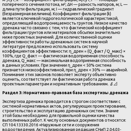
поперечного сечения потока, м²; ΔH — разность напоров, м; L —
длина пути фильтрации, м; I — гидравлический градиент
(безразмерная величина). Коэффициент фильтрации (k)
является ключевой гидрогеологической характеристикой,
определяющей водопроницаемость грунтов. Низкое качество
дренажа часто связано с тем, что фактический коэффициент
фильтрации грунтов или материалов обсыпки значительно
ниже проектных значений. Для количественной оценки
эффективности работы дренажных систем в научной
литературе предложено использовать систему
коэффициентов эффективности: η_дрен = (Q_факт / Q_макс) ×
100%, где Q_факт — фактическая водоприемная способность
дренажа, Q_макс — максимальная водоприемная способность
в данных условиях. При значении η_дрен < 50% система
признается низкоэффективной, при η_дрен < 30% — аварийной.
Понимание этих законов позволяет эксперту объективно
оценить, соответствует ли фактическая работа дренажа
проектным параметрам и нормативным требованиям. 🔬📐
Раздел 3: Нормативно-правовая база экспертизы дренажа
Экспертиза дренажа проводится в строгом соответствии с
системой нормативных актов, регулирующих проектирование,
строительство и эксплуатацию дренажных систем. Знание
этой базы необходимо для правильной оценки качества
выполненных работ. К числу основных документов относятся:
СП 104.13330.2016 «Наружные сети и сооружения
водоотведения. Актуализированная редакция СНиП 2.04.03-