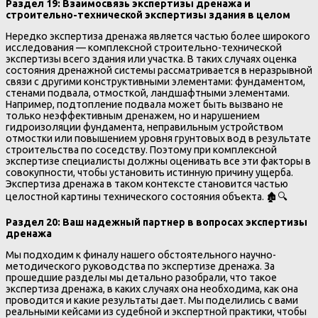
Раздел 19: Взаимосвязь экспертизы дренажа и
строительно-технической экспертизы здания в целом
Нередко экспертиза дренажа является частью более широкого
исследования — комплексной строительно-технической
экспертизы всего здания или участка. В таких случаях оценка
состояния дренажной системы рассматривается в неразрывной
связи с другими конструктивными элементами: фундаментом,
стенами подвала, отмосткой, ландшафтными элементами.
Например, подтопление подвала может быть вызвано не
только неэффективным дренажем, но и нарушением
гидроизоляции фундамента, неправильным устройством
отмостки или повышением уровня грунтовых вод в результате
строительства по соседству. Поэтому при комплексной
экспертизе специалисты должны оценивать все эти факторы в
совокупности, чтобы установить истинную причину ущерба.
Экспертиза дренажа в таком контексте становится частью
целостной картины технического состояния объекта. 🏚️🔍
Раздел 20: Ваш надежный партнер в вопросах экспертизы
дренажа
Мы подходим к финалу нашего обстоятельного научно-
методического руководства по экспертизе дренажа. За
прошедшие разделы мы детально разобрали, что такое
экспертиза дренажа, в каких случаях она необходима, как она
проводится и какие результаты дает. Мы поделились с вами
реальными кейсами из судебной и экспертной практики, чтобы