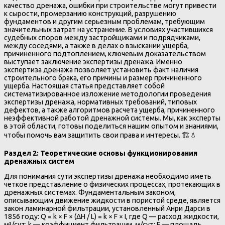
качество дренажа, ошибки при строительстве могут привести
к сырости, промерзанию конструкций, разрушению
фундаментов и другим серьезным проблемам, требующим
значительных затрат на устранение. В условиях участившихся
судебных споров между застройщиками и подрядчиками,
между соседями, а также в делах о взыскании ущерба,
причиненного подтоплением, ключевым доказательством
выступает заключение экспертизы дренажа. Именно
экспертиза дренажа позволяет установить факт наличия
строительного брака, его причины и размер причиненного
ущерба. Настоящая статья представляет собой
систематизированное изложение методологии проведения
экспертизы дренажа, нормативных требований, типовых
дефектов, а также алгоритмов расчета ущерба, причиненного
неэффективной работой дренажной системы. Мы, как эксперты
в этой области, готовы поделиться нашим опытом и знаниями,
чтобы помочь вам защитить свои права и интересы. 🏗️💧
Раздел 2: Теоретические основы функционирования
дренажных систем
Для понимания сути экспертизы дренажа необходимо иметь
четкое представление о физических процессах, протекающих в
дренажных системах. Фундаментальным законом,
описывающим движение жидкости в пористой среде, является
закон ламинарной фильтрации, установленный Анри Дарси в
1856 году: Q = k × F × (ΔH / L) = k × F × I, где Q — расход жидкости,
м³/сут; k — коэффициент фильтрации, м/сут; F — площадь