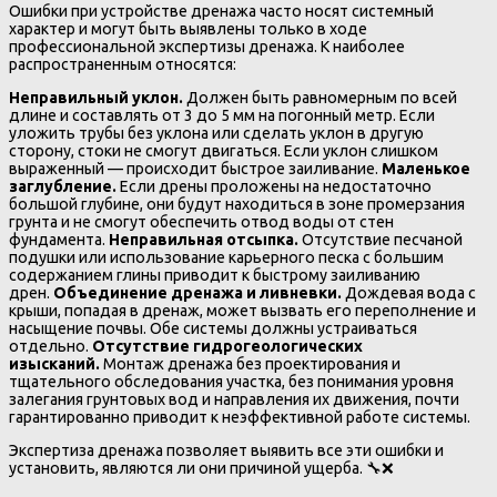
Ошибки при устройстве дренажа часто носят системный
характер и могут быть выявлены только в ходе
профессиональной экспертизы дренажа. К наиболее
распространенным относятся:
Неправильный уклон.
Должен быть равномерным по всей
длине и составлять от 3 до 5 мм на погонный метр. Если
уложить трубы без уклона или сделать уклон в другую
сторону, стоки не смогут двигаться. Если уклон слишком
выраженный — происходит быстрое заиливание.
Маленькое
заглубление.
Если дрены проложены на недостаточно
большой глубине, они будут находиться в зоне промерзания
грунта и не смогут обеспечить отвод воды от стен
фундамента.
Неправильная отсыпка.
Отсутствие песчаной
подушки или использование карьерного песка с большим
содержанием глины приводит к быстрому заиливанию
дрен.
Объединение дренажа и ливневки.
Дождевая вода с
крыши, попадая в дренаж, может вызвать его переполнение и
насыщение почвы. Обе системы должны устраиваться
отдельно.
Отсутствие гидрогеологических
изысканий.
Монтаж дренажа без проектирования и
тщательного обследования участка, без понимания уровня
залегания грунтовых вод и направления их движения, почти
гарантированно приводит к неэффективной работе системы.
Экспертиза дренажа позволяет выявить все эти ошибки и
установить, являются ли они причиной ущерба. 🔧❌