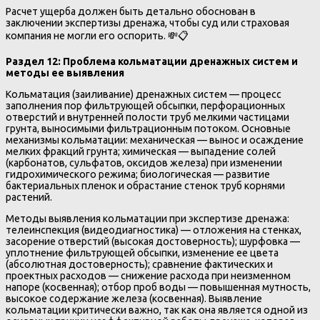
Расчет ущерба должен быть детально обоснован в
заключении экспертизы дренажа, чтобы суд или страховая
компания не могли его оспорить. 💸📋
Раздел 12: Проблема кольматации дренажных систем и
методы ее выявления
Кольматация (заиливание) дренажных систем — процесс
заполнения пор фильтрующей обсыпки, перфорационных
отверстий и внутренней полости труб мелкими частицами
грунта, выносимыми фильтрационным потоком. Основные
механизмы кольматации: механическая — вынос и осаждение
мелких фракций грунта; химическая — выпадение солей
(карбонатов, сульфатов, оксидов железа) при изменении
гидрохимического режима; биологическая — развитие
бактериальных пленок и обрастание стенок труб корнями
растений.
Методы выявления кольматации при экспертизе дренажа:
телеинспекция (видеодиагностика) — отложения на стенках,
засорение отверстий (высокая достоверность); шурфовка —
уплотнение фильтрующей обсыпки, изменение ее цвета
(абсолютная достоверность); сравнение фактических и
проектных расходов — снижение расхода при неизменном
напоре (косвенная); отбор проб воды — повышенная мутность,
высокое содержание железа (косвенная). Выявление
кольматации критически важно, так как она является одной из