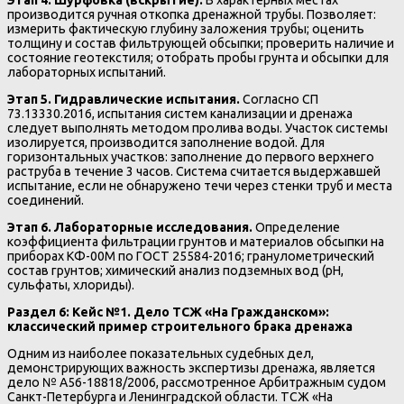
Этап 4. Шурфовка (вскрытие).
В характерных местах
производится ручная откопка дренажной трубы. Позволяет:
измерить фактическую глубину заложения трубы; оценить
толщину и состав фильтрующей обсыпки; проверить наличие и
состояние геотекстиля; отобрать пробы грунта и обсыпки для
лабораторных испытаний.
Этап 5. Гидравлические испытания.
Согласно СП
73.13330.2016, испытания систем канализации и дренажа
следует выполнять методом пролива воды. Участок системы
изолируется, производится заполнение водой. Для
горизонтальных участков: заполнение до первого верхнего
раструба в течение 3 часов. Система считается выдержавшей
испытание, если не обнаружено течи через стенки труб и места
соединений.
Этап 6. Лабораторные исследования.
Определение
коэффициента фильтрации грунтов и материалов обсыпки на
приборах КФ-00М по ГОСТ 25584-2016; гранулометрический
состав грунтов; химический анализ подземных вод (pH,
сульфаты, хлориды).
Раздел 6: Кейс №1. Дело ТСЖ «На Гражданском»:
классический пример строительного брака дренажа
Одним из наиболее показательных судебных дел,
демонстрирующих важность экспертизы дренажа, является
дело № А56-18818/2006, рассмотренное Арбитражным судом
Санкт-Петербурга и Ленинградской области. ТСЖ «На