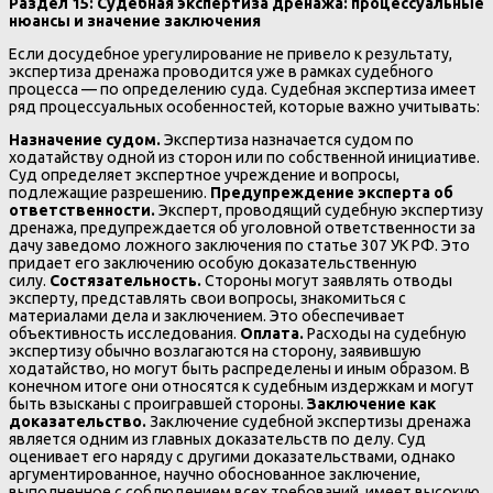
Раздел 15: Судебная экспертиза дренажа: процессуальные
нюансы и значение заключения
Если досудебное урегулирование не привело к результату,
экспертиза дренажа проводится уже в рамках судебного
процесса — по определению суда. Судебная экспертиза имеет
ряд процессуальных особенностей, которые важно учитывать:
Назначение судом.
Экспертиза назначается судом по
ходатайству одной из сторон или по собственной инициативе.
Суд определяет экспертное учреждение и вопросы,
подлежащие разрешению.
Предупреждение эксперта об
ответственности.
Эксперт, проводящий судебную экспертизу
дренажа, предупреждается об уголовной ответственности за
дачу заведомо ложного заключения по статье 307 УК РФ. Это
придает его заключению особую доказательственную
силу.
Состязательность.
Стороны могут заявлять отводы
эксперту, представлять свои вопросы, знакомиться с
материалами дела и заключением. Это обеспечивает
объективность исследования.
Оплата.
Расходы на судебную
экспертизу обычно возлагаются на сторону, заявившую
ходатайство, но могут быть распределены и иным образом. В
конечном итоге они относятся к судебным издержкам и могут
быть взысканы с проигравшей стороны.
Заключение как
доказательство.
Заключение судебной экспертизы дренажа
является одним из главных доказательств по делу. Суд
оценивает его наряду с другими доказательствами, однако
аргументированное, научно обоснованное заключение,
выполненное с соблюдением всех требований, имеет высокую