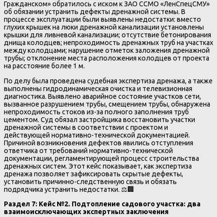
Гражданском» обратилось с иском к ЗАО ССМО «ЛенСпецСМУ»
об обязании устранить дефекты дренажной системы. В
процессе эксплуатации были выявлены недостатки: вместо
глухих крышек на люки дренажной канализации установлены
крышки для ливневой канализации; отсутствие бетонирования
днища колодцев; непроходимость дренажных труб на участках
между колодцами; нарушение отметок заложения дренажной
трубы; отклонение места расположения колодцев от проекта
на расстояние более 1 м.
По делу была проведена судебная экспертиза дренажа, а также
выполнены гидродинамическая очистка и телевизионная
диагностика. Выявлено аварийное состояние участков сети,
вызванное разрушением трубы, смещением трубы, обнаружена
непроходимость стоков из-за полного заполнения труб
цементом. Суд обязал застройщика восстановить участки
дренажной системы в соответствии с проектом и
действующей нормативно-технической документацией.
Причиной возникновения дефектов явились отступления
ответчика от требований нормативно-технической
документации, регламентирующей процесс строительства
дренажных систем. Этот кейс показывает, как экспертиза
дренажа позволяет зафиксировать скрытые дефекты,
установить причинно-следственную связь и обязать
подрядчика устранить недостатки. ⚖️🏢
Раздел 7: Кейс №2. Подтопление садового участка: два
взаимоисключающих экспертных заключения