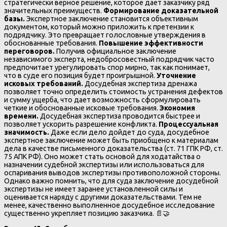
стратегически верное решение, которое дает заказчику ряд
значительных преимуществ.
Формирование доказательной
базы.
Экспертное заключение становится объективным
документом, который можно приложить к претензии к
подрядчику. Это превращает голословные утверждения в
обоснованные требования.
Повышение эффективности
переговоров.
Получив официальное заключение
независимого эксперта, недобросовестный подрядчик часто
предпочитает урегулировать спор мирно, так как понимает,
что в суде его позиция будет проигрышной.
Уточнение
исковых требований.
Досудебная экспертиза дренажа
позволяет точно определить стоимость устранения дефектов
и сумму ущерба, что дает возможность сформулировать
четкие и обоснованные исковые требования.
Экономия
времени.
Досудебная экспертиза проводится быстрее и
позволяет ускорить разрешение конфликта.
Процессуальная
значимость.
Даже если дело дойдет до суда, досудебное
экспертное заключение может быть приобщено к материалам
дела в качестве письменного доказательства (ст. 71 ГПК РФ, ст.
75 АПК РФ). Оно может стать основой для ходатайства о
назначении судебной экспертизы или использоваться для
оспаривания выводов экспертизы противоположной стороны.
Однако важно помнить, что для суда заключение досудебной
экспертизы не имеет заранее установленной силы и
оценивается наряду с другими доказательствами. Тем не
менее, качественно выполненное досудебное исследование
существенно укрепляет позицию заказчика. 📄🤝