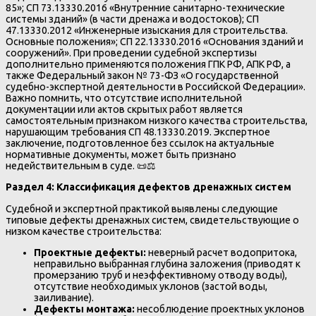
85»; СП 73.13330.2016 «Внутренние санитарно-технические
системы зданий» (в части дренажа и водостоков); СП
47.13330.2012 «Инженерные изыскания для строительства.
Основные положения»; СП 22.13330.2016 «Основания зданий и
сооружений». При проведении судебной экспертизы
дополнительно применяются положения ГПК РФ, АПК РФ, а
также Федеральный закон № 73-ФЗ «О государственной
судебно-экспертной деятельности в Российской Федерации».
Важно помнить, что отсутствие исполнительной
документации или актов скрытых работ является
самостоятельным признаком низкого качества строительства,
нарушающим требования СП 48.13330.2019. Экспертное
заключение, подготовленное без ссылок на актуальные
нормативные документы, может быть признано
недействительным в суде. 📜⚖️
Раздел 4: Классификация дефектов дренажных систем
Судебной и экспертной практикой выявлены следующие
типовые дефекты дренажных систем, свидетельствующие о
низком качестве строительства:
Проектные дефекты:
неверный расчет водопритока,
неправильно выбранная глубина заложения (приводят к
промерзанию труб и неэффективному отводу воды),
отсутствие необходимых уклонов (застой воды,
заиливание).
Дефекты монтажа:
несоблюдение проектных уклонов