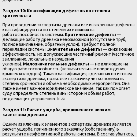
Раздел 10: Классификация дефектов по степени
критичности
При проведении экспертизы дренажа все выявленные дефекты
классифицируются по степени их влияния на
работоспособность системы.
Критические дефекты
—
делающие работу дренажа невозможной (отсутствие труб,
полное заиливание, обратный уклон). Требуют полной
перекладки системы.
Значительные дефекты
— снижающие
эффективность, но допускающие частичный ремонт (частичное
заиливание, локальные нарушения
уклонов).
Малозначительные дефекты
— не влияющие на
общую работоспособность (незначительные повреждения
крышек колодцев). Такая классификация, сделанная по итогам
экспертизы дренажа, позволяет заказчику четко понимать
степень срочности и объема необходимых мероприятий. Она
также имеет важное юридическое значение, так как помогает
суду определить степень вины сторон и объем работ,
подлежащих устранению. 📊⚖️
Раздел 11: Расчет ущерба, причиненного низким
качеством дренажа
Одним из ключевых элементов экспертизы дренажа является
расчет ущерба, причиненного заказчику (собственнику) в
результате неэффективной работы системы. В состав убытков,