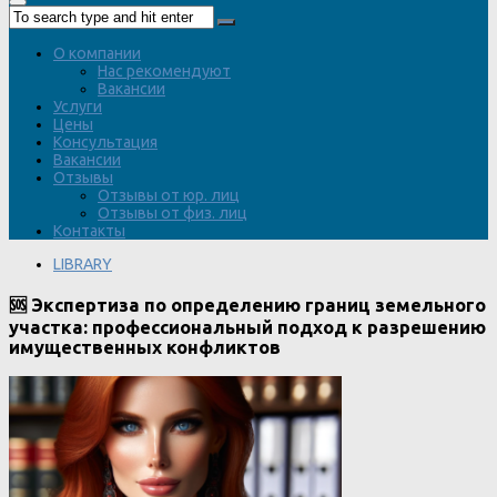
О компании
Нас рекомендуют
Вакансии
Услуги
Цены
Консультация
Вакансии
Отзывы
Отзывы от юр. лиц
Отзывы от физ. лиц
Контакты
LIBRARY
🆘 Экспертиза по определению границ земельного
участка: профессиональный подход к разрешению
имущественных конфликтов