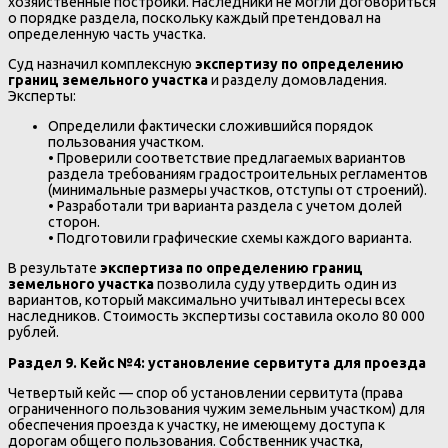
хозяйственные постройки. Наследники не могли договориться
о порядке раздела, поскольку каждый претендовал на
определенную часть участка.
Суд назначил комплексную
экспертизу по определению
границ земельного участка
и разделу домовладения.
Эксперты:
Определили фактически сложившийся порядок
пользования участком.
• Проверили соответствие предлагаемых вариантов
раздела требованиям градостроительных регламентов
(минимальные размеры участков, отступы от строений).
• Разработали три варианта раздела с учетом долей
сторон.
• Подготовили графические схемы каждого варианта.
В результате
экспертиза по определению границ
земельного участка
позволила суду утвердить один из
вариантов, который максимально учитывал интересы всех
наследников. Стоимость экспертизы составила около 80 000
рублей.
Раздел 9. Кейс №4: установление сервитута для проезда
Четвертый кейс — спор об установлении сервитута (права
ограниченного пользования чужим земельным участком) для
обеспечения проезда к участку, не имеющему доступа к
дорогам общего пользования. Собственник участка,