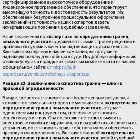
сертифицированное высокоточное оборудование и
лицензионное программное обеспечение, что гарантирует
высочайшую точность и достоверность результатов. Мы
обеспечиваем безупречное процессуальное оформление
заключений и готовность наших экспертов давать
исчерпывающие пояснения в судебных заседаниях.
Наши заключения по
экспертизе по определению границ
земельного участка
выдерживают самые строгие рецензии и
признаются судами в качестве надлежащих доказательств.
Заказывая экспертизу в нашей компании, вы получаете
надежную основу для победы в суде. Подробную информацию
о наших услугах и порядке их заказа вы можете найти на нашем
официальном сайте: 👉
https://sud-
expertiza.ru/zemleustroitelnaya-ekspertiza/
Раздел 22. Заключение: экспертиза границ — ключ к
правовой определенности
В мире, где земля становится все более ценным ресурсом, а
количество земельных споров не уменьшается,
экспертиза по
определению границ земельного участка
выступает
единственным инструментом, способным установить
объективную истину. Она позволяет не только выявить
реестровые ошибки и нарушения, но и разработать варианты их
устранения, восстановить права собственников и обеспечить
правовую определенность. Без качественной
экспертизы по
определению границ земельного участка
любой судебный