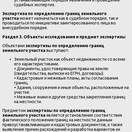
устанавливающие порядок назначения и проведения
судебных экспертиз.
Экспертиза по определению границ земельного
участка
может назначаться как в судебном порядке, так и
проводиться по инициативе заинтересованного лица во
внесудебном порядке.
Раздел 3. Объекты исследования и предмет экспертизы
Объектами
экспертизы по определению границ
земельного участка
выступают:
Земельный участок как объект недвижимости со всеми
его характеристиками.
• Документы, удостоверяющие права на землю
(свидетельства, выписки из ЕГРН, договоры).
• Кадастровые и межевые планы, акты согласования
границ.
• Здания, сооружения и иные объекты, расположенные на
участке.
• Межевые знаки и другие средства закрепления границ
на местности.
Предметом
экспертизы по определению границ
земельного участка
является установление соответствия
фактического положения границ на местности данным
правоустанавливающих и кадастровых документов, а также
выявление причин расхождений и разработка вариантов их