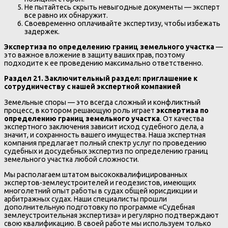
Не пытайтесь скрыть невыгодные документы — эксперт
все равно их обнаружит.
Своевременно оплачивайте экспертизу, чтобы избежать
задержек.
Экспертиза по определению границ земельного участка
—
это важное вложение в защиту ваших прав, поэтому
подходите к ее проведению максимально ответственно.
Раздел 21. Заключительный раздел: приглашение к
сотрудничеству с нашей экспертной компанией
Земельные споры — это всегда сложный и конфликтный
процесс, в котором решающую роль играет
экспертиза по
определению границ земельного участка
. От качества
экспертного заключения зависит исход судебного дела, а
значит, и сохранность вашего имущества. Наша экспертная
компания предлагает полный спектр услуг по проведению
судебных и досудебных экспертиз по определению границ
земельного участка любой сложности.
Мы располагаем штатом высококвалифицированных
экспертов-землеустроителей и геодезистов, имеющих
многолетний опыт работы в судах общей юрисдикции и
арбитражных судах. Наши специалисты прошли
дополнительную подготовку по программе «Судебная
землеустроительная экспертиза» и регулярно подтверждают
свою квалификацию. В своей работе мы используем только