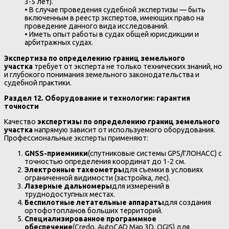
3-5 лет).
• В случае проведения судебной экспертизы — быть
включенным в реестр экспертов, имеющих право на
проведение данного вида исследований.
• Иметь опыт работы в судах общей юрисдикции и
арбитражных судах.
Экспертиза по определению границ земельного
участка
требует от эксперта не только технических знаний, но
и глубокого понимания земельного законодательства и
судебной практики.
Раздел 12. Оборудование и технологии: гарантия
точности
Качество
экспертизы по определению границ земельного
участка
напрямую зависит от используемого оборудования.
Профессиональные эксперты применяют:
GNSS-приемники
(спутниковые системы GPS/ГЛОНАСС) с
точностью определения координат до 1-2 см.
Электронные тахеометры
для съемки в условиях
ограниченной видимости (застройка, лес).
Лазерные дальномеры
для измерений в
труднодоступных местах.
Беспилотные летательные аппараты
для создания
ортофотопланов больших территорий.
Специализированное программное
обеспечение
(Credo, AutoCAD Map 3D, QGIS) для