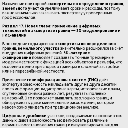
Назначение повторной
экспертизы по определению границ
земельного участка
увеличивает сроки и расходы, поэтому
важно изначально заказывать экспертизу у проверенных
профессионалов.
Раздел 17. Новая глава: применение цифровых
технологий в экспертизе границ — 3D-моделирование и
ГИС-анализ
В последние годы арсенал
экспертизы по определению
границ земельного участка
значительно расширился за счёт
внедрения цифровых решений.
3D-лазерное
сканирование
позволяет создавать точные трёхмерные
модели местности с фиксацией всех объектов и рельефа, что
особенно ценно при спорах о границах в сложной застройке
или на пересечённой местности.
Применение
геоинформационных систем (ГИС)
даёт
эксперту возможность накладывать друг на друга десятки
слоёв информации: кадастровые карты, исторические планы,
спутниковые снимки разных лет, результаты полевых
измерений. Это позволяет выявлять эволюцию границ и
обнаруживать даже минимальные расхождения, которые
невозможно увидеть при традиционном анализе.
Цифровые двойники
участков, создаваемые на основе этих
данных, дают возможность моделировать различные
варианты восстановления границ и визуализировать их для