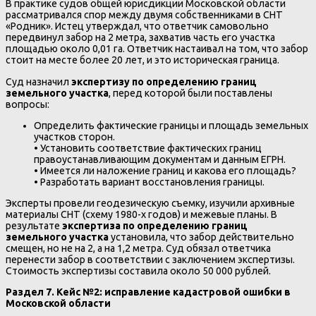
В практике судов общей юрисдикции Московской области
рассматривался спор между двумя собственниками в СНТ
«Родник». Истец утверждал, что ответчик самовольно
передвинул забор на 2 метра, захватив часть его участка
площадью около 0,01 га. Ответчик настаивал на том, что забор
стоит на месте более 20 лет, и это историческая граница.
Суд назначил
экспертизу по определению границ
земельного участка
, перед которой были поставлены
вопросы:
Определить фактические границы и площадь земельных
участков сторон.
• Установить соответствие фактических границ
правоустанавливающим документам и данным ЕГРН.
• Имеется ли наложение границ и какова его площадь?
• Разработать вариант восстановления границы.
Эксперты провели геодезическую съемку, изучили архивные
материалы СНТ (схему 1980-х годов) и межевые планы. В
результате
экспертиза по определению границ
земельного участка
установила, что забор действительно
смещен, но не на 2, а на 1,2 метра. Суд обязал ответчика
перенести забор в соответствии с заключением экспертизы.
Стоимость экспертизы составила около 50 000 рублей.
Раздел 7. Кейс №2: исправление кадастровой ошибки в
Московской области