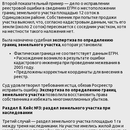
Второй показательный пример — дело о исправлении
реестровой ошибки в сведениях ЕГРН о местоположении
границ земельного участка площадью 12 соток в
Одинцовском районе. Собственник при попытке продажи
участка выяснил, что, согласно кадастровым данным, часть его
земли (около 2 соток) пересекается с соседним участком, хотя
на местности такого наложения нет.
Была назначена судебная
экспертиза по определению
границ земельного участка
, которая установила:
Фактическая граница не соответствует данным ЕГРН.
• Расхождение возникло в результате ошибки
кадастрового инженера при проведении межевания в
2005 году.
• Предложены корректные координаты для внесения в
реестр.
Суд удовлетворил требования истца, обязав Росреестр
исправить ошибку.
Экспертиза по определению границ
земельного участка
позволила восстановить права
собственника и избежать многомиллионных убытков.
Раздел 8. Кейс №3: раздел земельного участка при
наследовании
Третий случай — раздел земельного участка площадью 1 га
между тремя наследниками. На участке имелись жилой дом и