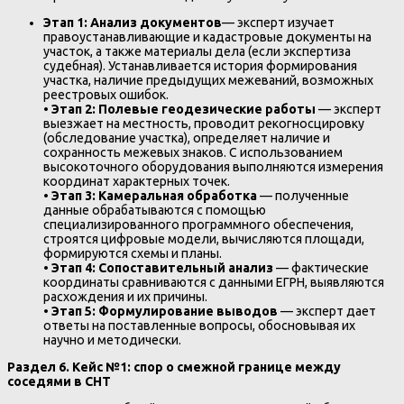
Этап 1: Анализ документов
— эксперт изучает
правоустанавливающие и кадастровые документы на
участок, а также материалы дела (если экспертиза
судебная). Устанавливается история формирования
участка, наличие предыдущих межеваний, возможных
реестровых ошибок.
•
Этап 2: Полевые геодезические работы
— эксперт
выезжает на местность, проводит рекогносцировку
(обследование участка), определяет наличие и
сохранность межевых знаков. С использованием
высокоточного оборудования выполняются измерения
координат характерных точек.
•
Этап 3: Камеральная обработка
— полученные
данные обрабатываются с помощью
специализированного программного обеспечения,
строятся цифровые модели, вычисляются площади,
формируются схемы и планы.
•
Этап 4: Сопоставительный анализ
— фактические
координаты сравниваются с данными ЕГРН, выявляются
расхождения и их причины.
•
Этап 5: Формулирование выводов
— эксперт дает
ответы на поставленные вопросы, обосновывая их
научно и методически.
Раздел 6. Кейс №1: спор о смежной границе между
соседями в СНТ