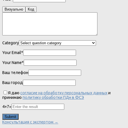
Визуально
Код
Category
Your Email*
Your Name*
Ваш телефон
Ваш город
Я даю
согласие на обработку персональных данных
и
принимаю
политику обработки ПДн в ФСЭ
4
+
7
=
Консультация с экспертом →