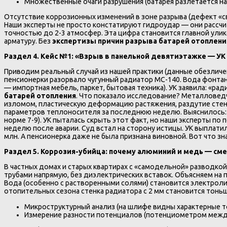
Множественные очаги разрушения (батарея разлетается на
Отсутствие коррозионных изменений в зоне разрыва (дефект «с
Наши эксперты не просто констатируют гидроудар — они рассчи
точностью до 2-3 атмосфер. Эта цифра становится главной улик
арматуру. Без
экспертизы причин разрыва батарей отоплени
Раздел 4. Кейс №1: «Взрыв в панельной девятиэтажке — УК
Приводим реальный случай из нашей практики (данные обезличены
пенсионерки разорвало чугунный радиатор МС-140. Вода фонтано
— импортная мебель, паркет, бытовая техника). УК заявила: «ра
батарей отопления
. Что показало исследование? Металловедч
изломом, пластическую деформацию растяжения, раздутие стенки
параметров теплоносителя за последнюю неделю. Выяснилось: з
норме 7-9). УК пыталась скрыть этот факт, но наши эксперты п
неделю после аварии. Суд встал на сторону истицы. УК выплатил
млн. А пенсионерка даже не была признана виновной. Вот что зна
Раздел 5. Коррозия-убийца: почему алюминий и медь — см
В частных домах и старых квартирах с «самодельной» разводк
трубами напрямую, без диэлектрических вставок. Объясняем на п
Вода (особенно с растворенными солями) становится электролито
отопительных сезона стенка радиатора с 2 мм становится тонь
Микроструктурный анализ (на шлифе видны характерные т
Измерение разности потенциалов (потенциометром между