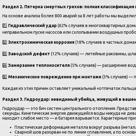
Раздел 2. Пятерка смертных грехов: полная классификация
На основе анализа более 800 аварий за 8 лет работы мы выдел
1️⃣
Гидравлический удар
(62% случаев в многоквартирных дома
неправильном пуске насосов или схлопывании воздушных пробо
2️⃣
Электрохимическая коррозия
(18% случаев в частных дома
3️⃣
Заводской дефект
(12% случаев) — литейные раковины, шл
4️⃣
Замерзание теплоносителя
(5% случаев) — расширение вод
5️⃣
Механическое повреждение при монтаже
(3% случаев) — 
Каждая из этих причин оставляет уникальный «отпечаток пальц
Раздел 3. Гидроудар: невидимый убийца, живущий в вашем
Гидроудар — это бич систем центрального отопления. Представь
секунды. Кинетическая энергия движущейся воды никуда не дева
находит слабое место — и батарея взрывается. Характерные при
Пластическая деформация металла вокруг разрыва (металл
Сварной шов разорван не по линии сплавления, а по основ