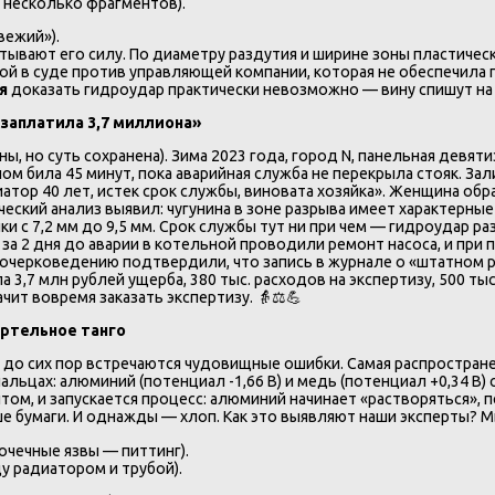
 несколько фрагментов).
вежий»).
тывают его силу. По диаметру раздутия и ширине зоны пластиче
ой в суде против управляющей компании, которая не обеспечила 
я
доказать гидроудар практически невозможно — вину спишут на 
 заплатила 3,7 миллиона»
, но суть сохранена). Зима 2023 года, город N, панельная девяти
м била 45 минут, пока аварийная служба не перекрыла стояк. Зали
диатор 40 лет, истек срок службы, виновата хозяйка». Женщина об
еский анализ выявил: чугунина в зоне разрыва имеет характерн
 с 7,2 мм до 9,5 мм. Срок службы тут ни при чем — гидроудар ра
а 2 дня до аварии в котельной проводили ремонт насоса, и при 
о почерковедению подтвердили, что запись в журнале о «штатном
а 3,7 млн рублей ущерба, 380 тыс. расходов на экспертизу, 500 т
чит вовремя заказать экспертизу. 👵⚖️💪
ертельное танго
ой до сих пор встречаются чудовищные ошибки. Самая распростр
альцах: алюминий (потенциал -1,66 В) и медь (потенциал +0,34 В)
м, и запускается процесс: алюминий начинает «растворяться», пе
ше бумаги. И однажды — хлоп. Как это выявляют наши эксперты? 
очечные язвы — питтинг).
 радиатором и трубой).