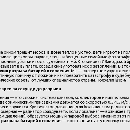
а окном трещит мороз, в доме тепло и уютно, дети играют на по
аливающие ковры, паркет, стены и бесценные семейные фотографи
лионные убытки и годы судебных тяжб. Кто виноват? Заводской бр
зывает в выплате, соседи снизу готовят иск о затоплении. В эт
ичин разрыва батарей отопления
. Мы — экспертное учреждение
 истинную причину от ложной и как превратить катастрофу в суде
ческие советы от лучших специалистов страны. Поехали! 🚨⚖️🔥
тареи за секунду до разрыва
ления — это сложная система каналов, коллекторов и ниппельных
а с химическими присадками) движется со скоростью 0,5-1,5 м/с,
овесие рушится. Критическое давление для большинства радиатор
омерная — радиатор «раздувает». Если локальная — возникает т
ом давлении), образуется мощный паровой выброс. Именно этот 
 разрыва батарей отопления
— восстановить эту цепочку собы