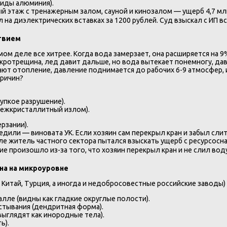
иды алюминия).
 этаж с тренажерным залом, сауной и кинозалом — ущерб 4,7 мл
на диэлектрических вставках за 1200 рублей. Суд взыскал с ИП вс
ствием
мом деле все хитрее. Когда вода замерзает, она расширяется на 
кротрещина, лед давит дальше, но вода вытекает понемногу, дав
ают отопление, давление поднимается до рабочих 6-9 атмосфер, 
причин?
упкое разрушение).
межкристаллитный излом).
рзании).
дили — виновата УК. Если хозяин сам перекрыл кран и забыл сли
еле житель частного сектора пытался взыскать ущерб с ресурсос
ие произошло из-за того, что хозяин перекрыл кран и не слил воду
ена на микроуровне
итай, Турция, а иногда и недобросовестные российские заводы)
лле (видны как гладкие округлые полости).
стывания (дендритная форма).
выглядят как инородные тела).
ь).