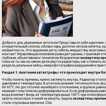
Доброго дня, уважаемые читатели! Представьте себе идиллию: з
оглушительный хлопок, облако пара, десятки литров кипятка, з
неприятность. Это крушение уюта, гибель имущества, многомил
монтаж? Управляющая компания разводит руками, страховая отка
глубокая, объективная и технически безупречная
экспертиза пр
глаза на то, как на самом деле рвутся радиаторы, как отличить
раздела, реальные кейсы, микрофотографии разрушений и практи
Раздел 1. Анатомия катастрофы: что происходит внутри ба
Чтобы понять причины, нужно заглянуть внутрь. Радиатор отоп
давления и температуры. В штатном режиме теплоноситель (вод
60-95°C. Но достаточно малейшего отклонения, и хрупкое равн
начинают пластически деформироваться. Если деформация равн
вода вскипает (ведь её температура выше 100°C при атмосферн
залить несколько этажей за минуты. Задача
экспертизы причин
стало спусковым крючком. 💥📊