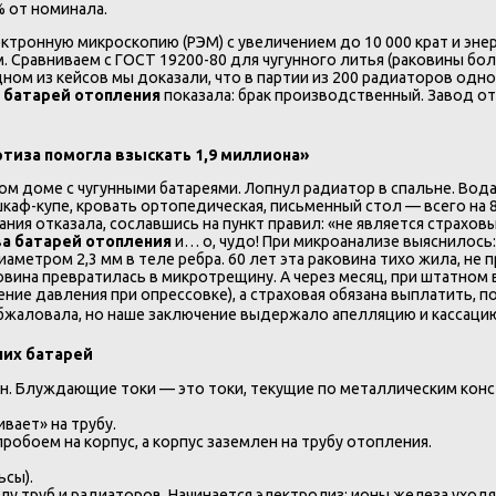
 от номинала.
ктронную микроскопию (РЭМ) с увеличением до 10 000 крат и эн
. Сравниваем с ГОСТ 19200-80 для чугунного литья (раковины бо
дном из кейсов мы доказали, что в партии из 200 радиаторов одн
 батарей отопления
показала: брак производственный. Завод о
ртиза помогла взыскать 1,9 миллиона»
ом доме с чугунными батареями. Лопнул радиатор в спальне. Вода
шкаф-купе, кровать ортопедическая, письменный стол — всего на 80
мпания отказала, сославшись на пункт правил: «не является страх
ва батарей отопления
и… о, чудо! При микроанализе выяснилось:
метром 2,3 мм в теле ребра. 60 лет эта раковина тихо жила, не п
ковина превратилась в микротрещину. А через месяц, при штатном
ие давления при опрессовке), а страховая обязана выплатить, по
обжаловала, но наше заключение выдержало апелляцию и кассацию
ших батарей
н. Блуждающие токи — это токи, текущие по металлическим конст
ает» на трубу.
обоем на корпус, а корпус заземлен на трубу отопления.
ьсы).
у труб и радиаторов. Начинается электролиз: ионы железа уходя