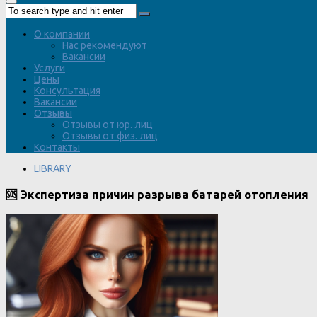
О компании
Нас рекомендуют
Вакансии
Услуги
Цены
Консультация
Вакансии
Отзывы
Отзывы от юр. лиц
Отзывы от физ. лиц
Контакты
LIBRARY
🆘 Экспертиза причин разрыва батарей отопления