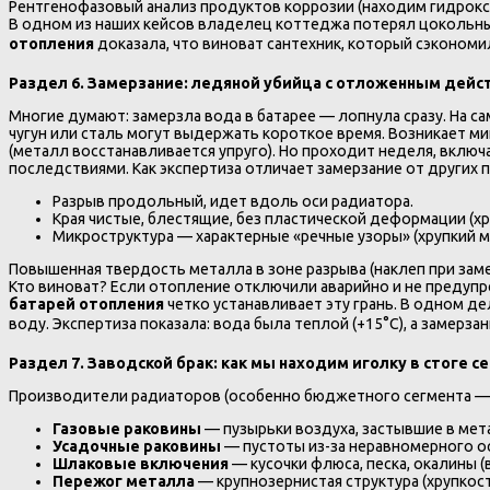
Рентгенофазовый анализ продуктов коррозии (находим гидрокс
В одном из наших кейсов владелец коттеджа потерял цокольный
отопления
доказала, что виноват сантехник, который сэкономил 
Раздел 6. Замерзание: ледяной убийца с отложенным дей
Многие думают: замерзла вода в батарее — лопнула сразу. На са
чугун или сталь могут выдержать короткое время. Возникает ми
(металл восстанавливается упруго). Но проходит неделя, включ
последствиями. Как экспертиза отличает замерзание от других 
Разрыв продольный, идет вдоль оси радиатора.
Края чистые, блестящие, без пластической деформации (хр
Микроструктура — характерные «речные узоры» (хрупкий 
Повышенная твердость металла в зоне разрыва (наклеп при заме
Кто виноват? Если отопление отключили аварийно и не предупре
батарей отопления
четко устанавливает эту грань. В одном д
воду. Экспертиза показала: вода была теплой (+15°C), а замерзан
Раздел 7. Заводской брак: как мы находим иголку в стоге с
Производители радиаторов (особенно бюджетного сегмента — К
Газовые раковины
— пузырьки воздуха, застывшие в мета
Усадочные раковины
— пустоты из-за неравномерного о
Шлаковые включения
— кусочки флюса, песка, окалины (
Пережог металла
— крупнозернистая структура (хрупкост