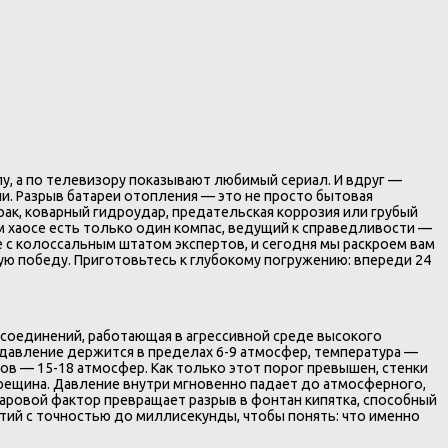
лу, а по телевизору показывают любимый сериал. И вдруг —
и. Разрыв батареи отопления — это не просто бытовая
ак, коварный гидроудар, предательская коррозия или грубый
ом хаосе есть только один компас, ведущий к справедливости —
 с колоссальным штатом экспертов, и сегодня мы раскроем вам
бную победу. Приготовьтесь к глубокому погружению: впереди 24
 соединений, работающая в агрессивной среде высокого
 давление держится в пределах 6-9 атмосфер, температура —
ов — 15-18 атмосфер. Как только этот порог превышен, стенки
рещина. Давление внутри мгновенно падает до атмосферного,
паровой фактор превращает разрыв в фонтан кипятка, способный
тий с точностью до миллисекунды, чтобы понять: что именно