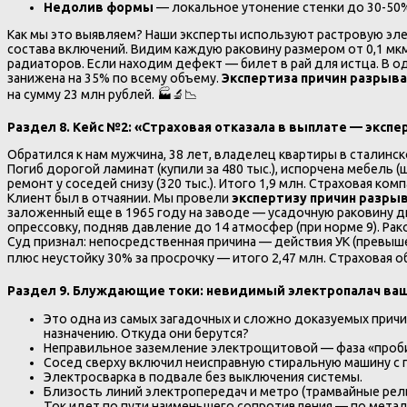
Недолив формы
— локальное утонение стенки до 30-50%
Как мы это выявляем? Наши эксперты используют растровую эле
состава включений. Видим каждую раковину размером от 0,1 мкм
радиаторов. Если находим дефект — билет в рай для истца. В о
занижена на 35% по всему объему.
Экспертиза причин разрыва
на сумму 23 млн рублей. 🏭🔬📉
Раздел 8. Кейс №2: «Страховая отказала в выплате — экспе
Обратился к нам мужчина, 38 лет, владелец квартиры в сталинск
Погиб дорогой ламинат (купили за 480 тыс.), испорчена мебель (
ремонт у соседей снизу (320 тыс.). Итого 1,9 млн. Страховая ко
Клиент был в отчаянии. Мы провели
экспертизу причин разры
заложенный еще в 1965 году на заводе — усадочную раковину диа
опрессовку, подняв давление до 14 атмосфер (при норме 9). Ра
Суд признал: непосредственная причина — действия УК (превышен
плюс неустойку 30% за просрочку — итого 2,47 млн. Страховая 
Раздел 9. Блуждающие токи: невидимый электропалач ва
Это одна из самых загадочных и сложно доказуемых причи
назначению. Откуда они берутся?
Неправильное заземление электрощитовой — фаза «пробив
Сосед сверху включил неисправную стиральную машину с пр
Электросварка в подвале без выключения системы.
Близость линий электропередач и метро (трамвайные рел
Ток идет по пути наименьшего сопротивления — по металл