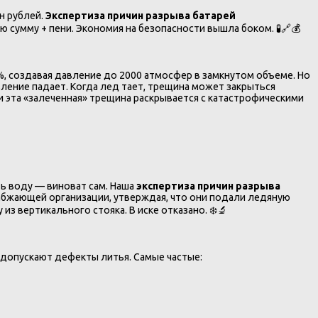
н рублей.
Экспертиза причин разрыва батарей
ю сумму + пени. Экономия на безопасности вышла боком. 🧪🔗💰
9%, создавая давление до 2000 атмосфер в замкнутом объеме. Но
ление падает. Когда лед тает, трещина может закрыться
и эта «залеченная» трещина раскрывается с катастрофическими
ть воду — виноват сам. Наша
экспертиза причин разрыва
набжающей организации, утверждая, что они подали ледяную
 из вертикального стояка. В иске отказано. ❄️🔬
 допускают дефекты литья. Самые частые: