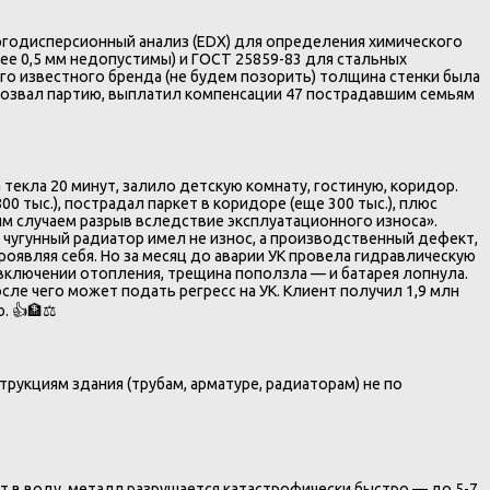
ергодисперсионный анализ (EDX) для определения химического
лее 0,5 мм недопустимы) и ГОСТ 25859-83 для стальных
ого известного бренда (не будем позорить) толщина стенки была
тозвал партию, выплатил компенсации 47 пострадавшим семьям
 текла 20 минут, залило детскую комнату, гостиную, коридор.
0 тыс.), пострадал паркет в коридоре (еще 300 тыс.), плюс
овым случаем разрыв вследствие эксплуатационного износа».
 чугунный радиатор имел не износ, а производственный дефект,
роявляя себя. Но за месяц до аварии УК провела гидравлическую
 включении отопления, трещина поползла — и батарея лопнула.
сле чего может подать регресс на УК. Клиент получил 1,9 млн
. 👍🏦⚖️
рукциям здания (трубам, арматуре, радиаторам) не по
т в воду, металл разрушается катастрофически быстро — до 5-7