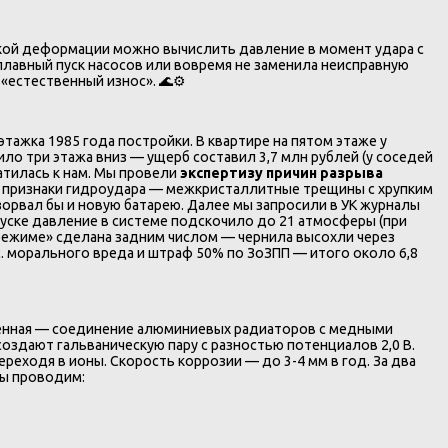
ской деформации можно вычислить давление в момент удара с
плавный пуск насосов или вовремя не заменила неисправную
«естественный износ». 🌊⚙️
этажка 1985 года постройки. В квартире на пятом этаже у
ло три этажа вниз — ущерб составил 3,7 млн рублей (у соседей
ратилась к нам. Мы провели
экспертизу причин разрыва
ые признаки гидроудара — межкристаллитные трещины с хрупким
зорвал бы и новую батарею. Далее мы запросили в УК журналы
пуске давление в системе подскочило до 21 атмосферы (при
 режиме» сделана задним числом — чернила высохли через
ыс. морального вреда и штраф 50% по ЗоЗПП — итого около 6,8
аненная — соединение алюминиевых радиаторов с медными
 создают гальваническую пару с разностью потенциалов 2,0 В.
реходя в ионы. Скорость коррозии — до 3-4 мм в год. За два
Мы проводим: