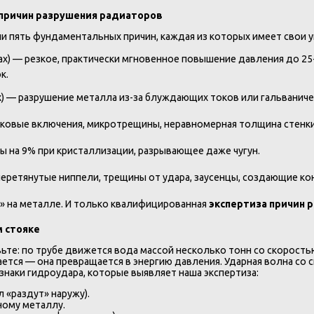
 причин разрушения радиаторов
или пять фундаментальных причин, каждая из которых имеет свои
х) — резкое, практически мгновенное повышение давления до 25-
к.
х) — разрушение металла из-за блуждающих токов или гальваничес
аковые включения, микротрещины, неравномерная толщина стенки
ы на 9% при кристаллизации, разрывающее даже чугун.
перетянутые ниппели, трещины от удара, заусенцы, создающие к
а» на металле. И только квалифицированная
экспертиза причин 
 стояке
те: по трубе движется вода массой несколько тонн со скоростью 
ется — она превращается в энергию давления. Ударная волна со ск
знаки гидроудара, которые выявляет наша экспертиза:
 «раздут» наружу).
ному металлу.