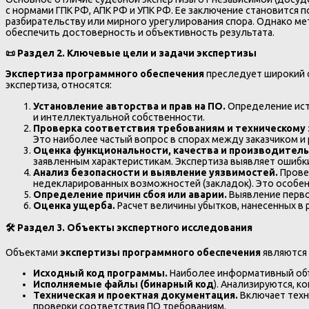
с нормами ГПК РФ, АПК РФ и УПК РФ. Ее заключение становится
разбирательству или мирного урегулирования спора. Однако ме
обеспечить достоверность и объективность результата.
📜
Раздел 2. Ключевые цели и задачи экспертизы
Экспертиза программного обеспечения
преследует широкий с
экспертиза, относятся:
Установление авторства и прав на ПО.
Определение исти
и интеллектуальной собственности.
Проверка соответствия требованиям и техническому
Это наиболее частый вопрос в спорах между заказчиком и
Оценка функциональности, качества и производитель
заявленным характеристикам. Экспертиза выявляет ошибки
Анализ безопасности и выявление уязвимостей.
Провер
недекларированных возможностей (закладок). Это особе
Определение причин сбоя или аварии.
Выявление перво
Оценка ущерба.
Расчет величины убытков, нанесенных в 
🛠️ Раздел 3. Объекты экспертного исследования
Объектами
экспертизы программного обеспечения
являются 
Исходный код программы.
Наиболее информативный объе
Исполняемые файлы (бинарный код
). Анализируются, к
Техническая и проектная документация.
Включает техн
проверки соответствия ПО требованиям.