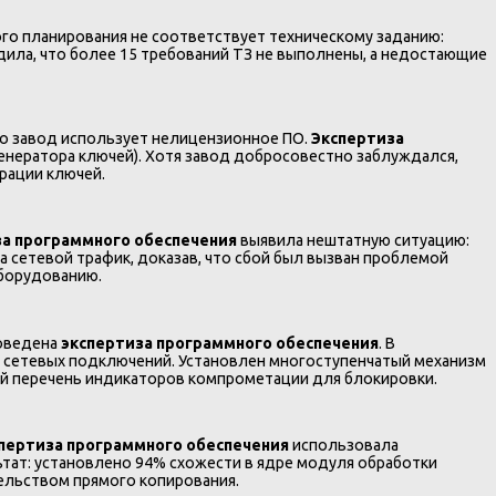
го планирования не соответствует техническому заданию:
ила, что более 15 требований ТЗ не выполнены, а недостающие
то завод использует нелицензионное ПО.
Экспертиза
енератора ключей). Хотя завод добросовестно заблуждался,
ерации ключей.
за программного обеспечения
выявила нештатную ситуацию:
 сетевой трафик, доказав, что сбой был вызван проблемой
оборудованию.
роведена
экспертиза программного обеспечения
. В
е сетевых подключений. Установлен многоступенчатый механизм
ьный перечень индикаторов компрометации для блокировки.
пертиза программного обеспечения
использовала
льтат: установлено 94% схожести в ядре модуля обработки
тельством прямого копирования.