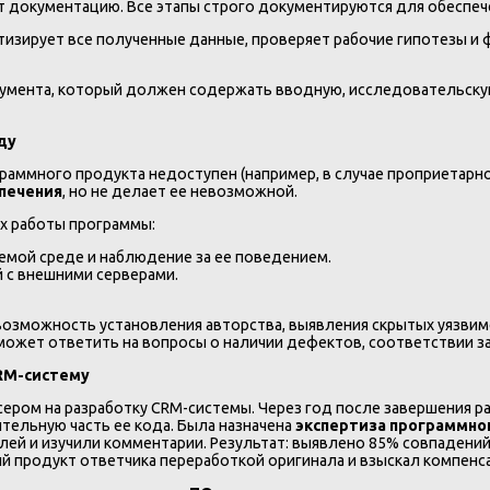
ает документацию. Все этапы строго документируются для обеспе
тизирует все полученные данные, проверяет рабочие гипотезы и
умента, который должен содержать вводную, исследовательску
ду
граммного продукта недоступен (например, в случае проприетарн
печения
, но не делает ее невозможной.
ях работы программы:
емой среде и наблюдение за ее поведением.
 с внешними серверами.
возможность установления авторства, выявления скрытых уязвим
ожет ответить на вопросы о наличии дефектов, соответствии з
CRM-систему
ером на разработку CRM-системы. Через год после завершения р
ельную часть ее кода. Была назначена
экспертиза программно
ей и изучили комментарии. Результат: выявлено 85% совпадений
й продукт ответчика переработкой оригинала и взыскал компенс