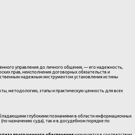
венного управления до личного общения, — его надежность,
рских прав, неисполнения договорных обязательств и
инственным надежным инструментом установления истины
кты, методологию, этапы и практическую ценность для всех
обладающими глубокими познаниями в области информационных
(по назначению суда), так и в досудебном порядке по
ртиза программного обеспечения
назначается в соответствии