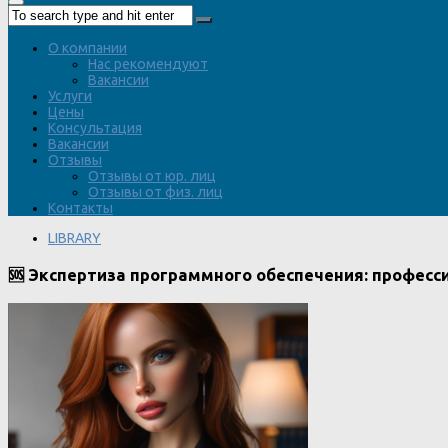
О компании
Нас рекомендуют
Вакансии
Услуги
Цены
Консультация
Вакансии
Отзывы
Отзывы от юр. лиц
Отзывы от физ. лиц
Контакты
LIBRARY
🆘 Экспертиза программного обеспечения: профес