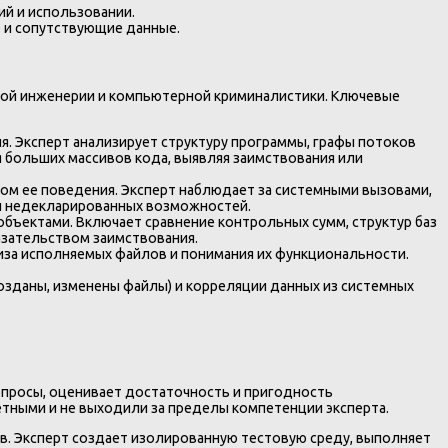
й и использовании.
 и сопутствующие данные.
ой инженерии и компьютерной криминалистики. Ключевые
. Эксперт анализирует структуру программы, графы потоков
 больших массивов кода, выявляя заимствования или
ом ее поведения. Эксперт наблюдает за системными вызовами,
 и недекларированных возможностей.
бъектами. Включает сравнение контрольных сумм, структур баз
азательством заимствования.
иза исполняемых файлов и понимания их функциональности.
озданы, изменены файлы) и корреляции данных из системных
вопросы, оценивает достаточность и пригодность
етными и не выходили за пределы компетенции эксперта.
. Эксперт создает изолированную тестовую среду, выполняет