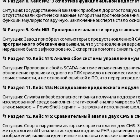
📂
Раздел 8. Кейс №2: Экспертиза функциональной недостат
Ситуация: Государственный заказчик приобрел дорогостоящую E
отсутствовали критически важные алгоритмы прогнозирования
функции эмулируются вручную. Заключение эксперта стало осно
📂
Раздел 9. Кейс №3: Проверка легальности предустановл
Ситуация: Завод приобрел компьютеры с предустановленной CA
программного обеспечения
выявила, что установленная верси
нарушение было зафиксировано. Экспертиза помогла снизить сум
📂
Раздел 10. Кейс №4: Анализ сбоя системы управления «у
Ситуация: Произошел сбой в SCADA-системе управления здание
обновление прошивки одного из ПЛК привело к несовместимост
совместимости, а не основной ошибкой в ПО, что перераспре
📂
Раздел 11. Кейс №5: Исследование вредоносного модуля
Ситуация: Служба кибербезопасности банка получила подозри
изолированной среде выполнен статический анализ макросов V
атаки: макрос → PowerShell-скрипт → загрузка и исполнение шел
📂
Раздел 12. Кейс №6: Сравнительный анализ двух CMS в сп
Ситуация: Спор о нарушении авторских прав на плагин для CMS. 
методологию diff-анализа исходных кодов на PHP, сравнения ст
изображений, включая идентичные пользовательские ошибки в ко