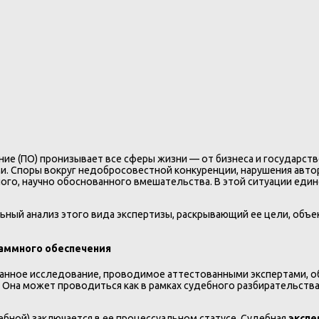
ие (ПО) пронизывает все сферы жизни — от бизнеса и государст
и. Споры вокруг недобросовестной конкуренции, нарушения авто
го, научно обоснованного вмешательства. В этой ситуации ед
ный анализ этого вида экспертизы, раскрывающий ее цели, объе
раммного обеспечения
анное исследование, проводимое аттестованными экспертами, 
Она может проводиться как в рамках судебного разбирательства 
бной) заключается в ее процессуальном статусе. Судебная
экспе