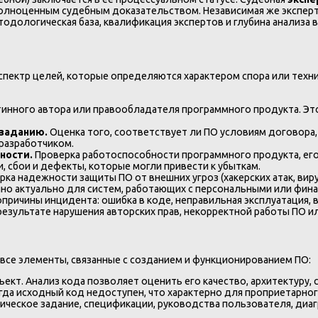
 полноценным судебным доказательством. Независимая же эксперт
тодологическая база, квалификация экспертов и глубина анализа
пектр целей, которые определяются характером спора или технич
нного автора или правообладателя программного продукта. Это
 заданию.
Оценка того, соответствует ли ПО условиям договора,
 разработчиком.
ности.
Проверка работоспособности программного продукта, его 
, сбои и дефекты, которые могли привести к убыткам.
ка надежности защиты ПО от внешних угроз (хакерских атак, вир
нно актуально для систем, работающих с персональными или фин
причины инцидента: ошибка в коде, неправильная эксплуатация,
результате нарушения авторских прав, некорректной работы ПО и
все элементы, связанные с созданием и функционированием ПО:
кт. Анализ кода позволяет оценить его качество, архитектуру, 
огда исходный код недоступен, что характерно для проприетарног
ическое задание, спецификации, руководства пользователя, ди