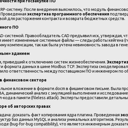
очности при госзакупке ПО
RP-систему. После внедрения выяснилось, что модуль финансово
. Проведенная
экспертиза программного обеспечения
подтверд
вой для расторжения контракта и возврата бюджетных средств.
енного ПО
D-системой. Правообладатель CAD предъявил иск, утверждая, ч
я имеет измененные системные файлы — следы работы кейгена (г
му компенсации, так как была учтена невиновность завода в ген
мным» зданием
м, приведший к отключению систем жизнеобеспечения.
Эксперти
и формата данных в шине Modbus TCP. Экспертиза смоделировала
делило ответственность между поставщиком ПО и инженером по 
 в финансовом секторе
тельное вложение в формате.docm в фишинговом письме. Была п
BA, динамический анализ с эмуляцией выполнения и исследовани
л-кода в памяти (fileless attack). Эксперты предоставили детал
оре об авторских правах
Задача: доказать факт копирования ядра плагина. Проведенная
экс
руктур баз данных MySQL и анализа уникальных алгоритмов. Резу
де (bug-for-bug compatibility), что является инженерным доказа