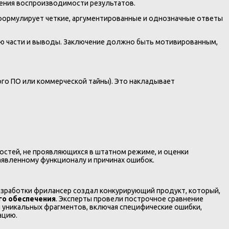
чения воспроизводимости результатов.
 формулирует четкие, аргументированные и однозначные ответы
ю части и выводы. Заключение должно быть мотивированным,
ого ПО или коммерческой тайны). Это накладывает
остей, не проявляющихся в штатном режиме, и оценки
аявленному функционалу и причинах ошибок.
азработки фрилансер создал конкурирующий продукт, который,
го обеспечения
. Эксперты провели построчное сравнение
 уникальных фрагментов, включая специфические ошибки,
ацию.