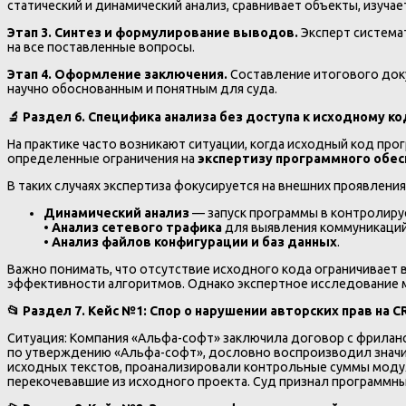
статический и динамический анализ, сравнивает объекты, изуч
Этап 3. Синтез и формулирование выводов.
Эксперт система
на все поставленные вопросы.
Этап 4. Оформление заключения.
Составление итогового док
научно обоснованным и понятным для суда.
🔬
Раздел 6. Специфика анализа без доступа к исходному ко
На практике часто возникают ситуации, когда исходный код про
определенные ограничения на
экспертизу программного обес
В таких случаях экспертиза фокусируется на внешних проявлени
Динамический анализ
— запуск программы в контролиру
•
Анализ сетевого трафика
для выявления коммуникаций
•
Анализ файлов конфигурации и баз данных
.
Важно понимать, что отсутствие исходного кода ограничивает 
эффективности алгоритмов. Однако экспертное исследование м
📂
Раздел 7. Кейс №1: Спор о нарушении авторских прав на 
Ситуация: Компания «Альфа-софт» заключила договор с фриланс
по утверждению «Альфа-софт», дословно воспроизводил значит
исходных текстов, проанализировали контрольные суммы модул
перекочевавшие из исходного проекта. Суд признал программны