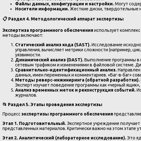
Файлы данных, конфигурации и настройки.
Могут соде
Носители информации.
Жесткие диски, твердотельные 
📋
Раздел 4. Методологический аппарат экспертизы
Экспертиза программного обеспечения
использует комплекс
методы включают:
Статический анализ кода (SAST).
Исследование исходног
управления, вычисляет метрики сложности (например, ци
уязвимости.
Динамический анализ (DAST).
Выполнение программы в к
сетевым трафиком и изменениями в файловой системе. Д
Сравнительно-идентификационный анализ.
Направлен 
данных, имен переменных и комментариев. «Баг-в-баг» с
Методы реверс-инжиниринга (обратной разработки).
Эксперт изучает поведение программы как «черный ящик»,
Анализ временных меток и реконструкция событий.
Ис
журналов.
📂
Раздел 5. Этапы проведения экспертизы
Процесс
экспертизы программного обеспечения
представляе
Этап 1. Подготовительный.
Экспертное учреждение получает з
представленных материалов. Критически важно на этом этапе у
Этап 2. Аналитический (лабораторное исследование).
Это яд