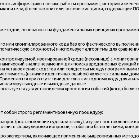
ржать информацию о логике работы программы, истории изменени
накопители, флеш-накопители, оптические диски, содержащие ПО
 методов, основанных на фундаментальных принципах программн
о или скомпилированного кода без его фактического выполнения
кломатическую сложность) и использует алгоритмы для сравнения
онтролируемой, изолированной среде (песочнице) с мониторинг
инамический анализ незаменим для поиска вредоносных функций
на установление сходства или тождества между программными о
овместимость (наличие идентичных ошибок) является сильным док
Применяются при отсутствии доступа к исходному коду для анал
 анализируя входные и выходные данные.
пользуется для установления хронологии событий (когда были с
т собой строго регламентированную процедуру:
апрос (постановление суда или заявку), изучает поставленные 
точнить формулировки вопросов, чтобы они были четкими, конкр
ро экспертизы, включающее применение вышеописанных методов