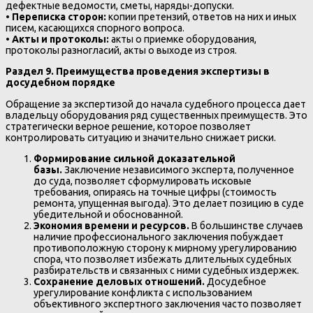
дефектные ведомости, сметы, наряды-допуски.
•
Переписка сторон:
копии претензий, ответов на них и иных
писем, касающихся спорного вопроса.
•
Акты и протоколы:
акты о приемке оборудования,
протоколы разногласий, акты о выходе из строя.
Раздел 9. Преимущества проведения экспертизы в
досудебном порядке
Обращение за экспертизой до начала судебного процесса дает
владельцу оборудования ряд существенных преимуществ. Это
стратегически верное решение, которое позволяет
контролировать ситуацию и значительно снижает риски.
Формирование сильной доказательной
базы.
Заключение независимого эксперта, полученное
до суда, позволяет сформулировать исковые
требования, опираясь на точные цифры (стоимость
ремонта, упущенная выгода). Это делает позицию в суде
убедительной и обоснованной.
Экономия времени и ресурсов.
В большинстве случаев
наличие профессионального заключения побуждает
противоположную сторону к мирному урегулированию
спора, что позволяет избежать длительных судебных
разбирательств и связанных с ними судебных издержек.
Сохранение деловых отношений.
Досудебное
урегулирование конфликта с использованием
объективного экспертного заключения часто позволяет