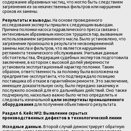
содержание абразивных частиц, что могло быть следствием
загрязнения из-за некачественных фильтров или нарушения
сроков их замены.
Результаты и выводы.
На основе проведенного
исследования эксперты пришли к следующим выводам.
Причина поломки насоса гидравлического пресса связана с
интенсивным абразивным износом трущихся пар, вызванным
использованием загрязненного масла. Было установлено, что
загрязнение произошло в результате несвоевременной
замены масла и фильтров, что является нарушением
регламента технического обслуживания. Учитывая данные
обстоятельства, Федерация судебных экспертов подготовила
заключение, в котором с высокой долей уверенности
установила эксплуатационный характер поломки. Таким
образом, ответственность за поломку была возложена на
предприятие-эксплуатанта, что подтверждало позицию
поставщика об отказе в гарантийном ремонте. Это заключение,
имеющее доказательную силу, было передано заказчику и
послужило основой для его дальнейших действий. Оно также
подчеркнуло, насколько важно было четко определить и
следовать изначальной
цели экспертизы промышленного
оборудования
для получения объективного результата.
Раздел 6. Кейс №2: Выявление скрытых
производственных дефектов в технологической линии
Исходные данные.
Второй случай демонстрирует обратную