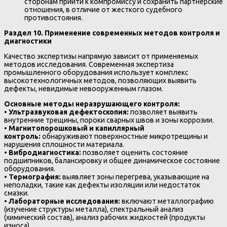
сторонам прийти к компромиссу и сохранить партнерские
отношения, в отличие от жесткого судебного
противостояния.
Раздел 10. Применение современных методов контроля и
диагностики
Качество экспертизы напрямую зависит от применяемых
методов исследования. Современная экспертиза
промышленного оборудования использует комплекс
высокотехнологичных методов, позволяющих выявить
дефекты, невидимые невооруженным глазом.
Основные методы неразрушающего контроля:
•
Ультразвуковая дефектоскопия:
позволяет выявить
внутренние трещины, пороки сварных швов и зоны коррозии.
•
Магнитопорошковый и капиллярный
контроль:
обнаруживают поверхностные микротрещины и
нарушения сплошности материала.
•
Вибродиагностика:
позволяет оценить состояние
подшипников, балансировку и общее динамическое состояние
оборудования.
•
Термография:
выявляет зоны перегрева, указывающие на
неполадки, такие как дефекты изоляции или недостаток
смазки.
•
Лабораторные исследования:
включают металлографию
(изучение структуры металла), спектральный анализ
(химический состав), анализ рабочих жидкостей (продукты
износа).