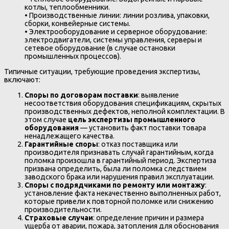
котлы, теплообменники.
• Производственные линии: линии розлива, упаковки,
сборки, конвейерные системы.
• Электрооборудование и серверное оборудование:
электродвигатели, системы управления, серверы и
сетевое оборудование (в случае остановки
промышленных процессов).
Типичные ситуации, требующие проведения экспертизы,
включают:
Споры по договорам поставки
: выявление
несоответствия оборудования спецификациям, скрытых
производственных дефектов, неполной комплектации. В
этом случае
цель экспертизы промышленного
оборудования
— установить факт поставки товара
ненадлежащего качества.
Гарантийные споры
: отказ поставщика или
производителя признавать случай гарантийным, когда
поломка произошла в гарантийный период. Экспертиза
призвана определить, была ли поломка следствием
заводского брака или нарушения правил эксплуатации.
Споры с подрядчиками по ремонту или монтажу
:
установление факта некачественно выполненных работ,
которые привели к повторной поломке или снижению
производительности.
Страховые случаи
: определение причин и размера
ущерба от аварии, пожара, затопления для обоснования