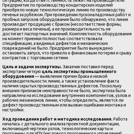
ситуацию, когда ответственность лежит на производителе.
Предприятие по производству кондитерских изделий
приобрело новую технологическую линию по производству
печенья за рубежом. При проведении пусконаладочных работ и
пробных запусков оборудования было обнаружено, что линия
производит продукцию с браком (несоответствие формы,
размера и веса печенья), а ее производительность не
достигает паспортных значений. Комплектность оборудования
на момент приемки полностью соответствовала
спецификации, а видимых дефектов и механических
повреждений не было. Предприятие было вынуждено
остановить запуск, что привело к финансовым потерям и срыву
контрактов с торговыми сетями.
Цель и задачи экспертизы.
Заказчик поставил перед
экспертами четкую
цель экспертизы промышленного
оборудования
— выявление причин брака и низкой
производительности линии, а также установление факта
наличия скрытых производственных дефектов. Поскольку
внешних признаков неисправности не было, экспертиза была
направлена на исследование внутренних компонентов, узлов и
рабочих механизмов линии, чтобы определить, является ли
дефект производственным или вызван ошибками монтажа и
настройки.
Ход проведения работ и методика исследования.
Работа
началась с детального анализа проектной документации,
включающей чертежи узлов, технологические карты и
программы для ЧПУ (числового программного управления).