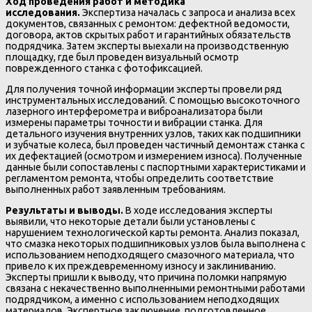
Ход проведения работ и методика
исследования.
Экспертиза началась с запроса и анализа всех
документов, связанных с ремонтом: дефектной ведомости,
договора, актов скрытых работ и гарантийных обязательств
подрядчика. Затем эксперты выехали на производственную
площадку, где был проведен визуальный осмотр
поврежденного станка с фотофиксацией.
Для получения точной информации эксперты провели ряд
инструментальных исследований. С помощью высокоточного
лазерного интерферометра и виброанализатора были
измерены параметры точности и вибрации станка. Для
детального изучения внутренних узлов, таких как подшипники
и зубчатые колеса, был проведен частичный демонтаж станка с
их дефектацией (осмотром и измерением износа). Полученные
данные были сопоставлены с паспортными характеристиками и
регламентом ремонта, чтобы определить соответствие
выполненных работ заявленным требованиям.
Результаты и выводы.
В ходе исследования эксперты
выявили, что некоторые детали были установлены с
нарушением технологической карты ремонта. Анализ показал,
что смазка некоторых подшипниковых узлов была выполнена с
использованием неподходящего смазочного материала, что
привело к их преждевременному износу и заклиниванию.
Эксперты пришли к выводу, что причина поломки напрямую
связана с некачественно выполненными ремонтными работами
подрядчиком, а именно с использованием неподходящих
материалов. Экспертное заключение, подготовленное