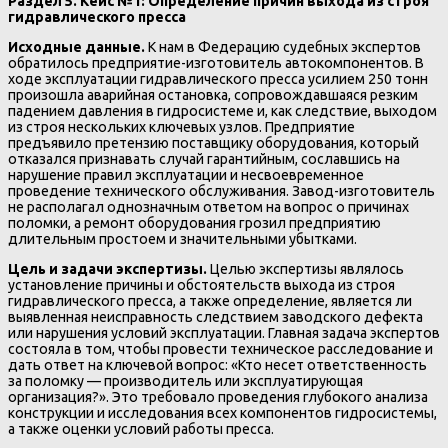
Раздел 5. Кейс №1: Определение причин выхода из строя
гидравлического пресса
Исходные данные.
К нам в Федерацию судебных экспертов
обратилось предприятие-изготовитель автокомпонентов. В
ходе эксплуатации гидравлического пресса усилием 250 тонн
произошла аварийная остановка, сопровождавшаяся резким
падением давления в гидросистеме и, как следствие, выходом
из строя нескольких ключевых узлов. Предприятие
предъявило претензию поставщику оборудования, который
отказался признавать случай гарантийным, сославшись на
нарушение правил эксплуатации и несвоевременное
проведение технического обслуживания. Завод-изготовитель
не располагал однозначным ответом на вопрос о причинах
поломки, а ремонт оборудования грозил предприятию
длительным простоем и значительными убытками.
Цель и задачи экспертизы.
Целью экспертизы являлось
установление причины и обстоятельств выхода из строя
гидравлического пресса, а также определение, является ли
выявленная неисправность следствием заводского дефекта
или нарушения условий эксплуатации. Главная задача экспертов
состояла в том, чтобы провести техническое расследование и
дать ответ на ключевой вопрос: «Кто несет ответственность
за поломку — производитель или эксплуатирующая
организация?». Это требовало проведения глубокого анализа
конструкции и исследования всех компонентов гидросистемы,
а также оценки условий работы пресса.