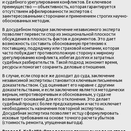
и судебного урегулирования конфликтов. Ее ключевое
преимущество — объективность, которая гарантируется
отсутствием аффилированности экспертов с
заинтересованными сторонами и применением строгих научно-
обоснованных методик.
В досудебном порядке заключение независимого эксперта
позволяет перевести спор из эмоциональной плоскости
обсуждения в плоскость фактов и документов. Это дает
возможность составить обоснованную претензию к
поставщику, подрядчику или страховой компании, которая
часто побуждает противоположную сторону к мирному
урегулированию конфликта, избегая долгих и затратных
судебных разбирательств. Такой подход экономит время,
ресурсы и помогает сохранить деловые отношения.
В случае, если спор все же доходит до суда, заключение
независимой экспертизы становится ключевым письменным
доказательством. Суд оценивает его наравне с другими
доказательствами, и если заключение является методически
верным, непротиворечивым и обоснованным, у суда не
возникает оснований для его отклонения. Это делает
судебный процесс более предсказуемым и часто исключает
необходимость назначения повторной экспертизы.
Досудебная экспертиза позволяет истцу сформулировать
исковые требования на основе точного расчета убытков
(стоимость ремонта, упущенная выгода).