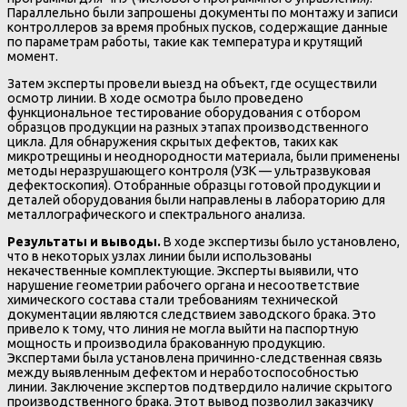
Параллельно были запрошены документы по монтажу и записи
контроллеров за время пробных пусков, содержащие данные
по параметрам работы, такие как температура и крутящий
момент.
Затем эксперты провели выезд на объект, где осуществили
осмотр линии. В ходе осмотра было проведено
функциональное тестирование оборудования с отбором
образцов продукции на разных этапах производственного
цикла. Для обнаружения скрытых дефектов, таких как
микротрещины и неоднородности материала, были применены
методы неразрушающего контроля (УЗК — ультразвуковая
дефектоскопия). Отобранные образцы готовой продукции и
деталей оборудования были направлены в лабораторию для
металлографического и спектрального анализа.
Результаты и выводы.
В ходе экспертизы было установлено,
что в некоторых узлах линии были использованы
некачественные комплектующие. Эксперты выявили, что
нарушение геометрии рабочего органа и несоответствие
химического состава стали требованиям технической
документации являются следствием заводского брака. Это
привело к тому, что линия не могла выйти на паспортную
мощность и производила бракованную продукцию.
Экспертами была установлена причинно-следственная связь
между выявленным дефектом и неработоспособностью
линии. Заключение экспертов подтвердило наличие скрытого
производственного брака. Этот вывод позволил заказчику