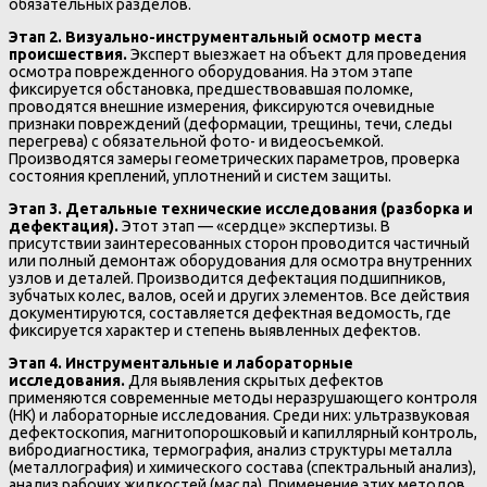
обязательных разделов.
Этап 2. Визуально-инструментальный осмотр места
происшествия.
Эксперт выезжает на объект для проведения
осмотра поврежденного оборудования. На этом этапе
фиксируется обстановка, предшествовавшая поломке,
проводятся внешние измерения, фиксируются очевидные
признаки повреждений (деформации, трещины, течи, следы
перегрева) с обязательной фото- и видеосъемкой.
Производятся замеры геометрических параметров, проверка
состояния креплений, уплотнений и систем защиты.
Этап 3. Детальные технические исследования (разборка и
дефектация).
Этот этап — «сердце» экспертизы. В
присутствии заинтересованных сторон проводится частичный
или полный демонтаж оборудования для осмотра внутренних
узлов и деталей. Производится дефектация подшипников,
зубчатых колес, валов, осей и других элементов. Все действия
документируются, составляется дефектная ведомость, где
фиксируется характер и степень выявленных дефектов.
Этап 4. Инструментальные и лабораторные
исследования.
Для выявления скрытых дефектов
применяются современные методы неразрушающего контроля
(НК) и лабораторные исследования. Среди них: ультразвуковая
дефектоскопия, магнитопорошковый и капиллярный контроль,
вибродиагностика, термография, анализ структуры металла
(металлография) и химического состава (спектральный анализ),
анализ рабочих жидкостей (масла). Применение этих методов