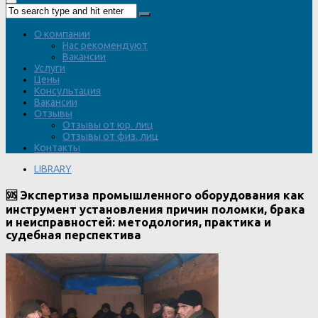
О компании
Нас рекомендуют
Вакансии
Услуги
Цены
Консультация
Вакансии
Отзывы
Отзывы от юр. лиц
Отзывы от физ. лиц
Контакты
LIBRARY
🆘 Экспертиза промышленного оборудования как
инструмент установления причин поломки, брака
и неисправностей: методология, практика и
судебная перспектива