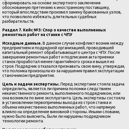
сформировать на основе экспертного заключения
обоснованную претензию к иностранному поставщику,
который впоследствии произвел замену бракованных узлов,
что позволило избежать длительных судебных
разбирательств.
Раздел 7. Кейс №3: Спор о качестве выполненных
ремонтных работ на станке с ЧПУ
Исходные данные.
В данном случае конфликт возник между
предприятием и подрядной организацией, проводившей
капитальный ремонт обрабатывающего центра с ЧПУ. После
завершения ремонтных работ и подписания акта приемки
станок проработал менее гарантийного срока и вышел из
строя. Подрядчик отказался признавать свою вину, утверждая,
что поломка произошла из-за нарушения правил эксплуатации
станочником предприятия.
Цель и задачи экспертизы.
Перед экспертами стояла задача
определить, является ли причина поломки следствием
некачественного ремонта, выполненного подрядчиком, или
она возникла по вине эксплуатанта. Цель экспертизы состояла
в установлении первопричины выхода из строя станка и
объема некачественно выполненных работ, что напрямую
влияло на определение виновной стороны. Иными словами,
нужно было выяснить, были ли нарушены подрядчиком
технологии ремонта.