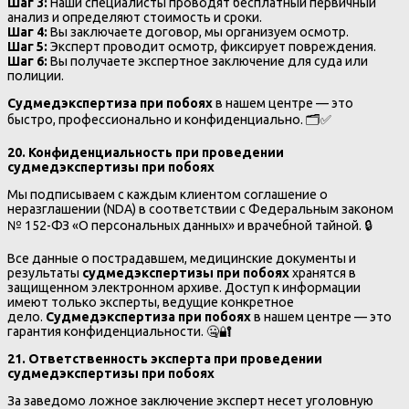
Шаг 3:
Наши специалисты проводят бесплатный первичный
анализ и определяют стоимость и сроки.
Шаг 4:
Вы заключаете договор, мы организуем осмотр.
Шаг 5:
Эксперт проводит осмотр, фиксирует повреждения.
Шаг 6:
Вы получаете экспертное заключение для суда или
полиции.
Судмедэкспертиза при побоях
в нашем центре — это
быстро, профессионально и конфиденциально. 🗂️✅
20. Конфиденциальность при проведении
судмедэкспертизы при побоях
Мы подписываем с каждым клиентом соглашение о
неразглашении (NDA) в соответствии с Федеральным законом
№ 152-ФЗ «О персональных данных» и врачебной тайной. 🔒
Все данные о пострадавшем, медицинские документы и
результаты
судмедэкспертизы при побоях
хранятся в
защищенном электронном архиве. Доступ к информации
имеют только эксперты, ведущие конкретное
дело.
Судмедэкспертиза при побоях
в нашем центре — это
гарантия конфиденциальности. 🤐🔐
21. Ответственность эксперта при проведении
судмедэкспертизы при побоях
За заведомо ложное заключение эксперт несет уголовную