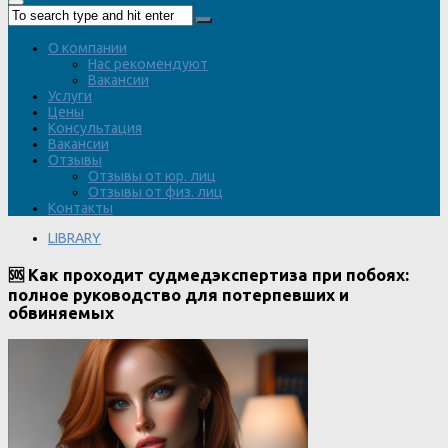
О компании
Нас рекомендуют
Вакансии
Услуги
Цены
Консультация
Вакансии
Отзывы
Отзывы от юр. лиц
Отзывы от физ. лиц
Контакты
LIBRARY
🆘 Как проходит судмедэкспертиза при побоях:
полное руководство для потерпевших и
обвиняемых