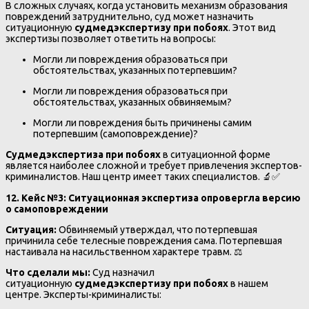
В сложных случаях, когда установить механизм образования
повреждений затруднительно, суд может назначить
ситуационную
судмедэкспертизу при побоях
. Этот вид
экспертизы позволяет ответить на вопросы:
Могли ли повреждения образоваться при
обстоятельствах, указанных потерпевшим?
Могли ли повреждения образоваться при
обстоятельствах, указанных обвиняемым?
Могли ли повреждения быть причинены самим
потерпевшим (самоповреждение)?
Судмедэкспертиза при побоях
в ситуационной форме
является наиболее сложной и требует привлечения экспертов-
криминалистов. Наш центр имеет таких специалистов. 🔬✅
12. Кейс №3: Ситуационная экспертиза опровергла версию
о самоповреждении
Ситуация:
Обвиняемый утверждал, что потерпевшая
причинила себе телесные повреждения сама. Потерпевшая
настаивала на насильственном характере травм. ⚖️
Что сделали мы:
Суд назначил
ситуационную
судмедэкспертизу при побоях
в нашем
центре. Эксперты-криминалисты: