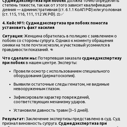
Судмедэкспертиза при побоях
должна точно определить
степень тяжести, так как от этого зависит квалификация
деяния — административная (ст. 6.1.1 КоАП РФ) или уголовная
(ст. 115, 116, 111, 112 УК РФ). ⚖️✅
4. Кейс №1: Судмедэкспертиза при побоях помогла
установить факт насилия
Ситуация:
Женщина обратилась в полицию с заявлением о
побоях со стороны супруга. Однако к моменту обращения
синяки на теле почти исчезли, и участковый усомнился в
правдивости показаний. 👊
Что сделали мы:
Потерпевшая заказала
судмедэкспертизу
при побоях
в нашем центре. Эксперты:
Провели осмотр с использованием специального
оборудования (дерматоскопия).
Выявили остаточные следы гематом, не видимые
невооруженным глазом.
Зафиксировали характер повреждений,
соответствующих механизму ударов.
Установили давность травм (3–5 дней).
Результат:
Заключение экспертизы представлено в суд. Суд
признал виновность супруга.
Судмедэкспертиза при