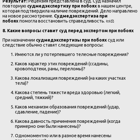
Результат:
Рецензия представлена в суд. Суд назначил
повторную
судмедэкспертизу при побоях
в нашем центре,
которая подтвердила наличие повреждений. Дело направлено
на новое рассмотрение.
Судмедэкспертиза при
побоях
помогла восстановить справедливость. 📜⚖️
8. Какие вопросы ставит суд перед экспертом при побоях
При назначении
судмедэкспертизы при побоях
суд или
следствие обычно ставят следующие вопросы:
Имеются ли у потерпевшего телесные повреждения?
Каков характер этих повреждений (ссадины,
кровоподтеки, раны, переломы)?
Какова локализация повреждений (на каких участках
тела)?
Какова степень тяжести вреда здоровью (легкий,
средний, тяжкий)?
Каков механизм образования повреждений (удар,
сдавление, падение)?
Какова давность причинения повреждений (когда
примерно они были нанесены)?
Одномоментно или в разное время нанесены