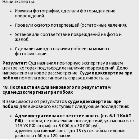
Наши эксперты:
Изучили фотографии, сделали фотовыделение
повреждений.
Провели осмотр потерпевшей (остаточные явления).
Установили соответствие повреждений на фото и
жалоб.
Сделали вывод о наличии побоев на момент
фотофиксации.
Результат:
Суд назначил повторную экспертизу в нашем
центре, которая подтвердила наличие повреждений. Дело
направлено на новое рассмотрение.
Судмедэкспертиза при
побоях
помогла восстановить справедливость. ⚖️
18. Последствия для виновного по результатам
судмедэкспертизы при побоях
В зависимости от результатов
судмедэкспертизы при
побоях
для виновного наступают следующие последствия:
Административная ответственность (ст. 6.1.1 КоАП
РФ)
— побои, не повлекшие последствий, указанных в ст.
115 УК РФ: штраф от 5 000 до 30 000 руб.,
административный арест до 15 суток, обязательные
работы от 60 до 120 часов.