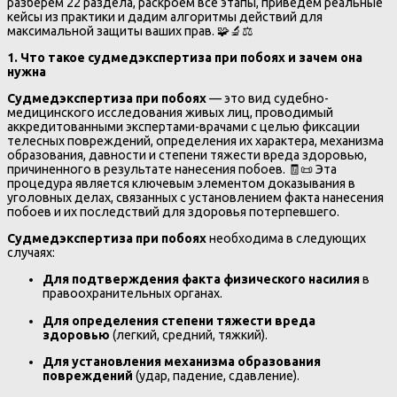
разберем 22 раздела, раскроем все этапы, приведем реальные
кейсы из практики и дадим алгоритмы действий для
максимальной защиты ваших прав. 🧩🔬⚖️
1. Что такое судмедэкспертиза при побоях и зачем она
нужна
Судмедэкспертиза при побоях
— это вид судебно-
медицинского исследования живых лиц, проводимый
аккредитованными экспертами-врачами с целью фиксации
телесных повреждений, определения их характера, механизма
образования, давности и степени тяжести вреда здоровью,
причиненного в результате нанесения побоев. 🧾📜 Эта
процедура является ключевым элементом доказывания в
уголовных делах, связанных с установлением факта нанесения
побоев и их последствий для здоровья потерпевшего.
Судмедэкспертиза при побоях
необходима в следующих
случаях:
Для подтверждения факта физического насилия
в
правоохранительных органах.
Для определения степени тяжести вреда
здоровью
(легкий, средний, тяжкий).
Для установления механизма образования
повреждений
(удар, падение, сдавление).