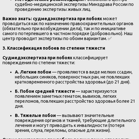
судебно-медицинской экспертизы Минздрава России по
проведению экспертизы живых лиц.
Важно знать:
судмедэкспертиза при побоях
может
проводиться как по назначению правоохранительных органов
(обязательно при возбуждении дела), так и по инициативе
самого потерпевшего в частном порядке (добровольно). Наш
центр проводит экспертизы по обоим вариантам. ✅
3. Классификация побоев по степени тяжести
Судмедэкспертиза при побоях
классифицирует
повреждения по степени тяжести:
А. Легкие побои
— проявляются в виде мелких ссадин,
небольших синяков, поверхностных ран, не повлекших
кратковременного расстройства здоровья (до 21 дня).
Б. Побои средней тяжести
— характеризуются
появлением заметных гематом, вывихов, легких
переломов, повлекших расстройство здоровья более 21
дня.
В. Тяжелые побои
— вызывают значительные
повреждения органов и тканей, требующие длительного
лечения и могут приводить к инвалидности (потеря
зрения, слуха, переломы, опасные для жизни).