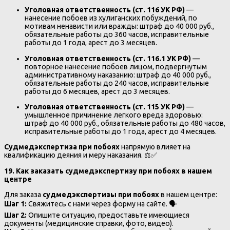
Уголовная ответственность (ст. 116 УК РФ)
—
нанесение побоев из хулиганских побуждений, по
мотивам ненависти или вражды: штраф до 40 000 руб.,
обязательные работы до 360 часов, исправительные
работы до 1 года, арест до 3 месяцев.
Уголовная ответственность (ст. 116.1 УК РФ)
—
повторное нанесение побоев лицом, подвергнутым
административному наказанию: штраф до 40 000 руб.,
обязательные работы до 240 часов, исправительные
работы до 6 месяцев, арест до 3 месяцев.
Уголовная ответственность (ст. 115 УК РФ)
—
умышленное причинение легкого вреда здоровью:
штраф до 40 000 руб., обязательные работы до 480 часов,
исправительные работы до 1 года, арест до 4 месяцев.
Судмедэкспертиза при побоях
напрямую влияет на
квалификацию деяния и меру наказания. ⚖️✅
19. Как заказать судмедэкспертизу при побоях в нашем
центре
Для заказа
судмедэкспертизы при побоях
в нашем центре:
Шаг 1:
Свяжитесь с нами через форму на сайте. 🗣️
Шаг 2:
Опишите ситуацию, предоставьте имеющиеся
документы (медицинские справки, фото, видео).