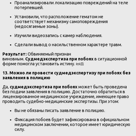
Проанализировали локализацию повреждений на теле
потерпевшей.
Установили, что расположение гематом не
соответствует механизму самоповреждения
(недосягаемые зоны).
Изучили видеозапись с камер наблюдения.
Сделали вывод о насильственном характере травм.
Результат:
Обвиняемый признан
виновным.
Судмедэкспертиза при побоях
в ситуационной
форме помогла установить истину. 📜⚖️
13. Можно ли провести судмедэкспертизу при побоях без
заявления в полицию
Да,
судмедэкспертиза при побоях
может быть проведена
без подачи заявления в полицию. Достаточно обратиться в
лицензированное медицинское учреждение, имеющее право
проводить судебно-медицинские экспертизы. При этом:
Вы не обязаны писать заявление в полицию.
Фиксация побоев будет зафиксирована в официальном
медицинском заключении, которое имеет юридическую
силу.