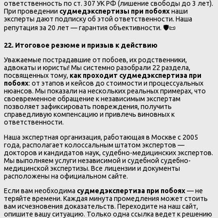
ответственность по ст. 307 УК РФ (лишение свободы до 3 лет).
При проведении
судмедэкспертизы при побоях
наши
эксперты дают подписку об этой ответственности. Наша
репутация за 20 лет — гарантия объективности. 🛡️📜
22. Итоговое резюме и призыв к действию
Уважаемые пострадавшие от побоев, их родственники,
адвокаты и юристы! Мы системно разобрали 22 раздела,
посвященных тому,
как проходит судмедэкспертиза при
побоях
: от этапов и кейсов до стоимости и процессуальных
нюансов. Мы показали на нескольких реальных примерах, что
своевременное обращение к независимым экспертам
позволяет зафиксировать повреждения, получить
справедливую компенсацию и привлечь виновных к
ответственности.
Наша экспертная организация, работающая в Москве с 2005
года, располагает колоссальным штатом экспертов —
докторов и кандидатов наук, судебно-медицинских экспертов.
Мы выполняем услуги независимой и судебной судебно-
медицинской экспертизы. Все лицензии и документы
расположены на официальном сайте.
Если вам необходима
судмедэкспертиза при побоях
— не
теряйте времени. Каждая минута промедления может стоить
вам исчезновения доказательств. Переходите на наш сайт,
опишите вашу ситуацию. Только одна ссылка ведет к решению