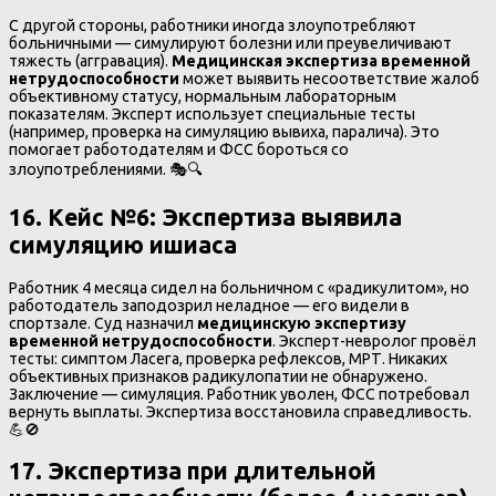
С другой стороны, работники иногда злоупотребляют
больничными — симулируют болезни или преувеличивают
тяжесть (аггравация).
Медицинская экспертиза временной
нетрудоспособности
может выявить несоответствие жалоб
объективному статусу, нормальным лабораторным
показателям. Эксперт использует специальные тесты
(например, проверка на симуляцию вывиха, паралича). Это
помогает работодателям и ФСС бороться со
злоупотреблениями. 🎭🔍
16. Кейс №6
:
Экспертиза выявила
симуляцию ишиаса
Работник 4 месяца сидел на больничном с «радикулитом», но
работодатель заподозрил неладное — его видели в
спортзале. Суд назначил
медицинскую экспертизу
временной нетрудоспособности
. Эксперт-невролог провёл
тесты: симптом Ласега, проверка рефлексов, МРТ. Никаких
объективных признаков радикулопатии не обнаружено.
Заключение — симуляция. Работник уволен, ФСС потребовал
вернуть выплаты. Экспертиза восстановила справедливость.
💪🚫
17. Экспертиза при длительной