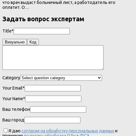
что врач выдаст больничный лист, а работодатель его
оплатит. О…
Задать вопрос экспертам
Title*
Визуально
Код
Category
Your Email*
Your Name*
Ваш телефон
Ваш город
Я даю
согласие на обработку персональных данных
и
принимаю
политику обработки ПДн в ФСЭ