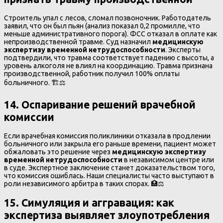
Строитель упал с лесов, сломал позвоночник. Работодатель
заявил, что он был пьян (анализ показал 0,2 промилле, что
меньше административного порога). ФСС отказал в оплате как
непроизводственной травме. Суд назначил
медицинскую
экспертизу временной нетрудоспособности
. Эксперты
подтвердили, что травма соответствует падению с высоты, а
уровень алкоголя не влиял на координацию. Травма признана
производственной, работник получил 100% оплаты
больничного. 🏗️⚖️
14. Оспаривание решений врачебной
комиссии
Если врачебная комиссия поликлиники отказала в продлении
больничного или закрыла его раньше времени, пациент может
обжаловать это решение через
медицинскую экспертизу
временной нетрудоспособности
в независимом центре или
в суде. Экспертное заключение станет доказательством того,
что комиссия ошиблась. Наши специалисты часто выступают в
роли независимого арбитра в таких спорах. 🏥⚖️
15. Симуляция и аггравация
:
как
экспертиза выявляет злоупотребления