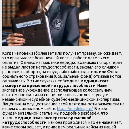
Когда человек заболевает или получает травму, он ожидает,
что врач выдаст больничный лист, а работодатель его
оплатит. Однако на практике нередко возникают споры: врач
не выдал листок нетрудоспособности, закрыл его слишком
рано или, наоборот, затянул, либо работодатель или Фонд
социального страхования (Социальный фонд) отказываются
оплачивать. В этих случаях необходима
медицинская
экспертиза временной нетрудоспособности
. Наше
экспертное учреждение, располагающее колоссальным
штатом профильных специалистов, выполняет услуги
независимой и судебной судебно-медицинской экспертизы.
Лицензия на осуществление этой деятельности размещена на
нашем официальном сайте:
https://medeksp.ru/
. В этой
фундаментальной статье мы подробно разберём, что
такое
медицинская экспертиза временной
нетрудоспособности
, как она проводится, кто её назначает,
какие споры решает, и приведём реальные кейсы из нашей