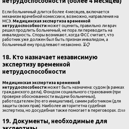
нетрудоспособности
(
более 4 месяцев
)
Если больничный длится более 4 месяцев, включается
механизм врачебной комиссии и, возможно, направления на
МСЭ.
Медицинская экспертиза временной
нетрудоспособности
может оценить, правильно ли врач
решил продлить больничный, не пора ли переводить на
инвалидность. Споры возникают, когда ФСС считает, что
работник уже должен был быть признан инвалидом, а
больничный ему продлевают незаконно. ⏳📋
18. Кто назначает независимую
экспертизу временной
нетрудоспособности
Медицинская экспертиза временной
нетрудоспособности
может быть назначена: судом (в рамках
гражданского дела), Фондом социального страхования (при
проверке обоснованности выдачи больничных),
работодателем (по его инициативе), самим работником (для
защиты своих прав). Наиболее авторитетна судебная
экспертиза, но досудебная также помогает в переговорах. ⚖️📜
19. Документы, необходимые для
экспертизы