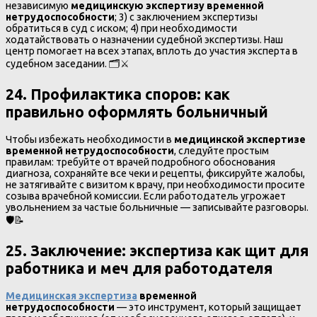
независимую
медицинскую экспертизу временной
нетрудоспособности
; 3) с заключением экспертизы
обратиться в суд с иском; 4) при необходимости
ходатайствовать о назначении судебной экспертизы. Наш
центр помогает на всех этапах, вплоть до участия эксперта в
судебном заседании. 🗂️⚔️
24. Профилактика споров
:
как
правильно оформлять больничный
Чтобы избежать необходимости в
медицинской экспертизе
временной нетрудоспособности
, следуйте простым
правилам: требуйте от врачей подробного обоснования
диагноза, сохраняйте все чеки и рецепты, фиксируйте жалобы,
не затягивайте с визитом к врачу, при необходимости просите
созыва врачебной комиссии. Если работодатель угрожает
увольнением за частые больничные — записывайте разговоры.
🛡️📝
25. Заключение
:
экспертиза как щит для
работника и меч для работодателя
Медицинская экспертиза
временной
нетрудоспособности
— это инструмент, который защищает