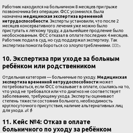
Работник находился на больничном 8 месяцев при грыже
позвоночника без операции. ФСС усомнился. Была
назначена
медицинская экспертиза временной
нетрудоспособности
. Эксперты установили, что после 2
месяцев консервативного лечения уже можно было
приступать к лёгкому труду, а дальнейшее продление было
необоснованным. ФСС отказал в оплате последних 4 месяцев.
Работник подал в суд, но суд поддержал экспертизу. Так
экспертиза помогла бороться со злоупотреблениями. 🧑‍⚕️📉
10. Экспертиза при уходе за больным
ребёнком или родственником
Отдельная категория — больничные по уходу.
Медицинская
экспертиза временной нетрудоспособности
может
потребоваться, если ФСС отказывает в оплате, ссылаясь на то,
что уход не требовался или что диагноз не соответствует
заболеванию, требующему ухода. Эксперты оценивают
степень тяжести состояния больного, необходимость
круглосуточного присутствия, наличие альтернативных лиц
для ухода. 👶👵
11. Кейс №4
:
Отказ в оплате
больничного по уходу за ребёнком