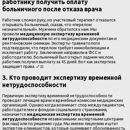
работнику получить оплату
больничного после отказа врача
Работник сломал руку, но участковый терапевт отказался
открывать больничный, сказав, что «перелом
незначительный». Мужчина обратился к нам. Мы
провели
медицинскую экспертизу временной
нетрудоспособности
по его медицинским документам и
рентгеновским снимкам. Эксперты-травматологи
подтвердили, что перелом требует иммобилизации и
исключает работу. Заключение направили в ФСС и
работодателю. Больничный был открыт задним числом,
работник получил выплату за 45 дней. Вот как экспертиза
защищает права. 🦴⚖️
3. Кто проводит экспертизу временной
нетрудоспособности
Первичную экспертизу временной нетрудоспособности
проводят лечащие врачи и врачебные комиссии медицинских
организаций. Однако когда возникает спор между пациентом,
работодателем и фондом социального страхования,
назначается
медицинская экспертиза временной
нетрудоспособности
независимыми экспертными центрами
(как наш) или по решению суда. Мы имеем лицензию и штат
экспертов-клиницистов, которые оценивают обоснованность