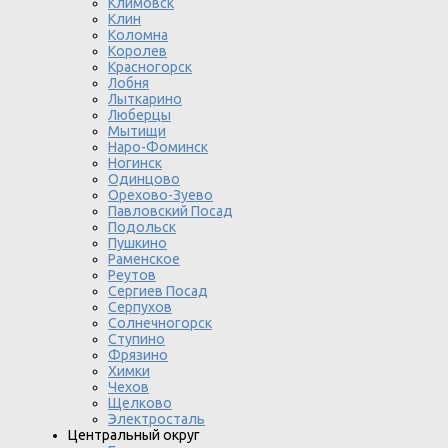
Климовск
Клин
Коломна
Королев
Красногорск
Лобня
Лыткарино
Люберцы
Мытищи
Наро-Фоминск
Ногинск
Одинцово
Орехово-Зуево
Павловский Посад
Подольск
Пушкино
Раменское
Реутов
Сергиев Посад
Серпухов
Солнечногорск
Ступино
Фрязино
Химки
Чехов
Щелково
Электросталь
Центральный округ