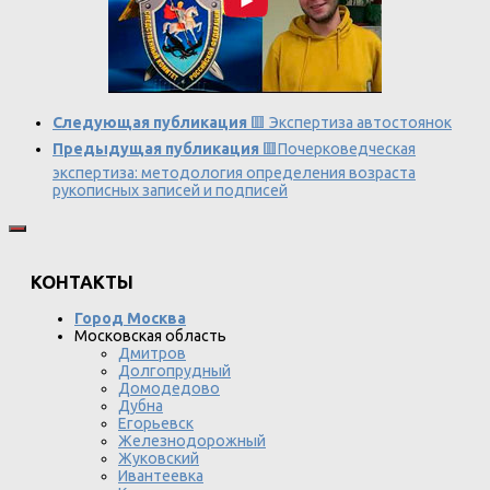
Следующая публикация
🟥 Экспертиза автостоянок
Предыдущая публикация
🟥Почерковедческая
экспертиза: методология определения возраста
рукописных записей и подписей
КОНТАКТЫ
Город Москва
Московская область
Дмитров
Долгопрудный
Домодедово
Дубна
Егорьевск
Железнодорожный
Жуковский
Ивантеевка