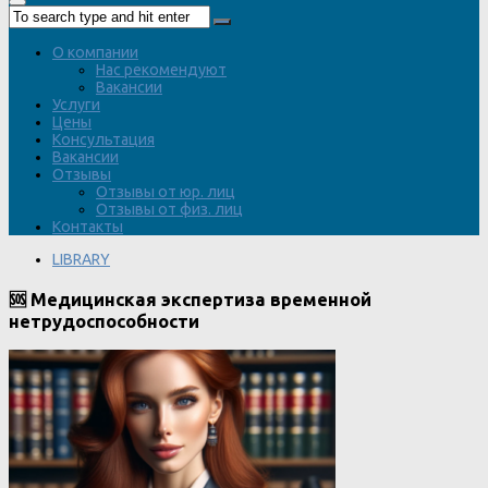
О компании
Нас рекомендуют
Вакансии
Услуги
Цены
Консультация
Вакансии
Отзывы
Отзывы от юр. лиц
Отзывы от физ. лиц
Контакты
LIBRARY
🆘 Медицинская экспертиза временной
нетрудоспособности