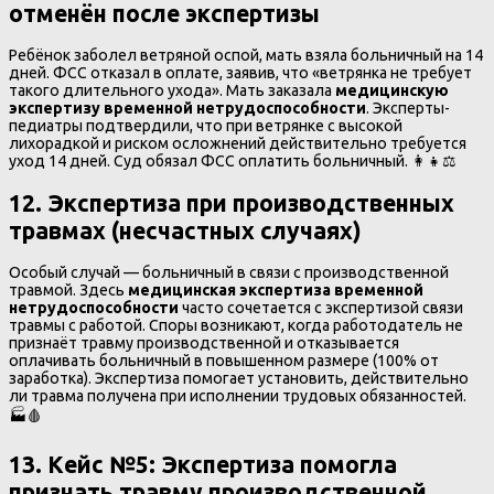
отменён после экспертизы
Ребёнок заболел ветряной оспой, мать взяла больничный на 14
дней. ФСС отказал в оплате, заявив, что «ветрянка не требует
такого длительного ухода». Мать заказала
медицинскую
экспертизу временной нетрудоспособности
. Эксперты-
педиатры подтвердили, что при ветрянке с высокой
лихорадкой и риском осложнений действительно требуется
уход 14 дней. Суд обязал ФСС оплатить больничный. 👩‍👧⚖️
12. Экспертиза при производственных
травмах
(
несчастных случаях
)
Особый случай — больничный в связи с производственной
травмой. Здесь
медицинская экспертиза временной
нетрудоспособности
часто сочетается с экспертизой связи
травмы с работой. Споры возникают, когда работодатель не
признаёт травму производственной и отказывается
оплачивать больничный в повышенном размере (100% от
заработка). Экспертиза помогает установить, действительно
ли травма получена при исполнении трудовых обязанностей.
🏭🩸
13. Кейс №5
:
Экспертиза помогла
признать травму производственной