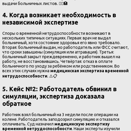
выдачи больничных листов. 👨‍⚕️🏥
4. Когда возникает необходимость в
независимой экспертизе
Споры о временной нетрудоспособности возникают в
нескольких типичных ситуациях. Первая: врач не выдал
больничный, хотя состояние здоровья его явно требовало.
Вторая: больничный выдан, но работодатель или ФСС считают,
что сроки завышены (симуляция или аггравация). Третья:
больничный закрыт преждевременно, и работник вышел на
работу, не восстановившись. Четвёртая: отказ в оплате
больничного по уходу за ребёнком или родственником. Во
всех этих случаях нужна
медицинская экспертиза временной
нетрудоспособности
. ⚠️📋
5. Кейс №2
:
Работодатель обвинил в
симуляции, экспертиза доказала
обратное
Работник взял больничный на 3 недели после операции на
колене. Работодатель заподозрил симуляцию и отказался
оплачивать. Суд назначил
медицинскую экспертизу
временной нетрудоспособности
. Наши эксперты изучили