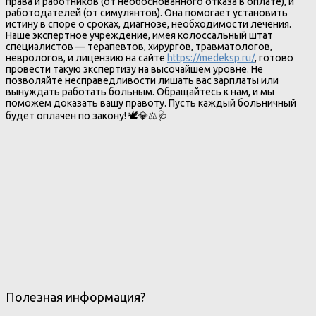
права и работников (от необоснованного отказа в оплате), и
работодателей (от симулянтов). Она помогает установить
истину в споре о сроках, диагнозе, необходимости лечения.
Наше экспертное учреждение, имея колоссальный штат
специалистов — терапевтов, хирургов, травматологов,
неврологов, и лицензию на сайте
https://medeksp.ru/
, готово
провести такую экспертизу на высочайшем уровне. Не
позволяйте несправедливости лишать вас зарплаты или
вынуждать работать больным. Обращайтесь к нам, и мы
поможем доказать вашу правоту. Пусть каждый больничный
будет оплачен по закону! 🕊️💎⚖️🩺
Полезная информация?