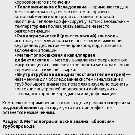
коррозионного истончения.
•
Тепловизионное обследование
— применяется для
детекции скрытых утечек в системах горячего
водоснабжения и контроля состояния тепловой
изоляции. Тепловизор фиксирует участки с аномальным
температурным полем, указывающие на место
разгерметизации.
•
Радиографический (рентгеновский) контроль
—
используется для анализа сварных швов и выявления
внутренних дефектов — непроваров, пор, шлаковых
включений и трещин.
•
Магнитопорошковая и капиллярная
дефектоскопия
— методы выявления поверхностных
микротрещин и нарушения сплошности металла в зонах
термического влияния сварки.
•
Внутритрубная видеодиагностика (телеметрия)
—
незаменима для обследования систем канализации и
труб большого диаметра, позволяя визуально оценить
состояние внутренней поверхности и обнаружить
засоры, посторонние предметы или деформации.
Комплексное применение этих методов в рамках
экспертизы
водоснабжения
гарантирует, что ни один дефект не
останется незамеченным.
Раздел 3. Металлографический анализ: «биопсия»
трубопровода