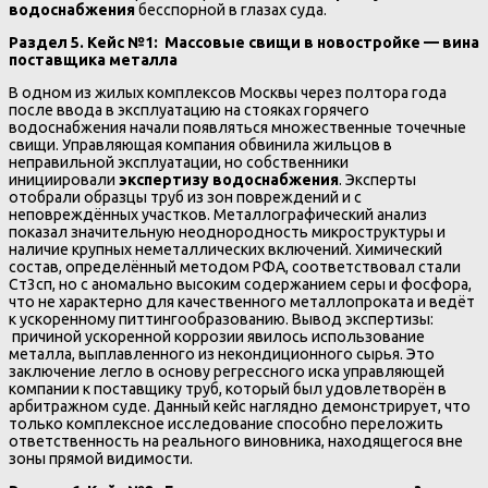
водоснабжения
бесспорной в глазах суда.
Раздел 5. Кейс №1: Массовые свищи в новостройке — вина
поставщика металла
В одном из жилых комплексов Москвы через полтора года
после ввода в эксплуатацию на стояках горячего
водоснабжения начали появляться множественные точечные
свищи. Управляющая компания обвинила жильцов в
неправильной эксплуатации, но собственники
инициировали
экспертизу водоснабжения
. Эксперты
отобрали образцы труб из зон повреждений и с
неповреждённых участков. Металлографический анализ
показал значительную неоднородность микроструктуры и
наличие крупных неметаллических включений. Химический
состав, определённый методом РФА, соответствовал стали
Ст3сп, но с аномально высоким содержанием серы и фосфора,
что не характерно для качественного металлопроката и ведёт
к ускоренному питтингообразованию. Вывод экспертизы:
причиной ускоренной коррозии явилось использование
металла, выплавленного из некондиционного сырья. Это
заключение легло в основу регрессного иска управляющей
компании к поставщику труб, который был удовлетворён в
арбитражном суде. Данный кейс наглядно демонстрирует, что
только комплексное исследование способно переложить
ответственность на реального виновника, находящегося вне
зоны прямой видимости.