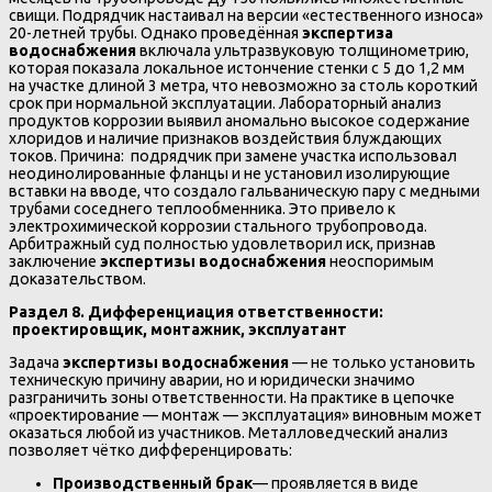
свищи. Подрядчик настаивал на версии «естественного износа»
20-летней трубы. Однако проведённая
экспертиза
водоснабжения
включала ультразвуковую толщинометрию,
которая показала локальное истончение стенки с 5 до 1,2 мм
на участке длиной 3 метра, что невозможно за столь короткий
срок при нормальной эксплуатации. Лабораторный анализ
продуктов коррозии выявил аномально высокое содержание
хлоридов и наличие признаков воздействия блуждающих
токов. Причина: подрядчик при замене участка использовал
неодинолированные фланцы и не установил изолирующие
вставки на вводе, что создало гальваническую пару с медными
трубами соседнего теплообменника. Это привело к
электрохимической коррозии стального трубопровода.
Арбитражный суд полностью удовлетворил иск, признав
заключение
экспертизы водоснабжения
неоспоримым
доказательством.
Раздел 8. Дифференциация ответственности:
проектировщик, монтажник, эксплуатант
Задача
экспертизы водоснабжения
— не только установить
техническую причину аварии, но и юридически значимо
разграничить зоны ответственности. На практике в цепочке
«проектирование — монтаж — эксплуатация» виновным может
оказаться любой из участников. Металловедческий анализ
позволяет чётко дифференцировать:
Производственный брак
— проявляется в виде