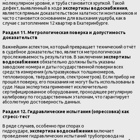
молекулярном уровне, и труба становится хрупкой. Такой
дефект, выявленный в ходе
экспертизы водоснабжения
,
является прямым доказательством халатности монтажников и
часто становится основанием для взыскания ущерба, как в
случае с затоплением 12 квартир в Екатеринбурге.
Раздел 11. Метрологическая поверка и допустимость
доказательств
Важнейшим аспектом, который превращает технический отчёт
в судебное доказательство, является метрологическая
прослеживаемость результатов. В заключении
экспертизы
водоснабжения
обязательно должны быть указаны
заводские номера и даты государственной поверки всех
средств измерения (ультразвуковых толщиномеров,
тепловизоров, твёрдомеров, спектрометров). Если прибор не
прошёл поверку, его показания не могут быть использованы в
суде. Наша экспертиза применяет исключительно
сертифицированное оборудование, проходящее регулярную
калибровку по государственным эталонам, что гарантирует
абсолютную достоверность данных.
Раздел 12. Гидравлические испытания (опрессовка) как
стресс-тест
В ряде случаев, особенно при спорах о
гидроударе,
экспертиза водоснабжения
включает
проведение гидравлических испытаний трубопровода на