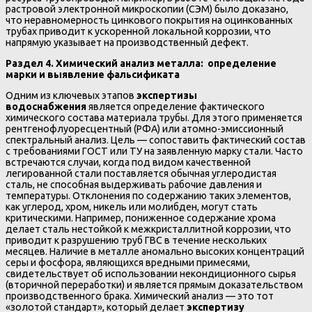
растровой электронной микроскопии (СЭМ) было доказано,
что неравномерность цинкового покрытия на оцинкованных
трубах приводит к ускоренной локальной коррозии, что
напрямую указывает на производственный дефект.
Раздел 4. Химический анализ металла: определение
марки и выявление фальсификата
Одним из ключевых этапов
экспертизы
водоснабжения
является определение фактического
химического состава материала трубы. Для этого применяется
рентгенофлуоресцентный (РФА) или атомно-эмиссионный
спектральный анализ. Цель — сопоставить фактический состав
с требованиями ГОСТ или ТУ на заявленную марку стали. Часто
встречаются случаи, когда под видом качественной
легированной стали поставляется обычная углеродистая
сталь, не способная выдерживать рабочие давления и
температуры. Отклонения по содержанию таких элементов,
как углерод, хром, никель или молибден, могут стать
критическими. Например, пониженное содержание хрома
делает сталь нестойкой к межкристаллитной коррозии, что
приводит к разрушению труб ГВС в течение нескольких
месяцев. Наличие в металле аномально высоких концентраций
серы и фосфора, являющихся вредными примесями,
свидетельствует об использовании некондиционного сырья
(вторичной переработки) и является прямым доказательством
производственного брака. Химический анализ — это тот
«золотой стандарт», который делает
экспертизу