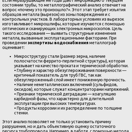
Если неразрушающие методы дают информацию о текущем
состоянии трубы, то металлографический анализ отвечает на
вопрос «почему это произошло?». Этот этап требует изъятия
образцов металла (вырезок) из зоны повреждения и с
контрольных участков. В лабораторных условиях из вырезок
изготавливают микрошлифы, которые изучаются с помощью
оптических и сканирующих электронных микроскопов. Цель
такого исследования — выявить структурные изменения
металла, вызванные эксплуатационными факторами. При
проведении
экспертизы водоснабжения
металлограф
оценивает:
Микроструктуру стали (размер зерна, наличие
полосчатости феррито-перлитной структуры), которая
указывает на качество проката и термической обработки.
• Глубину и характер обезуглероживания поверхности —
критичный показатель для труб ГВС, так как
обезуглероженный слой имеет пониженную прочность.
• Наличие неметаллических включений (сульфидов,
оксидов), которые служат концентраторами напряжений.
• Признаки термической деградации — коагуляцию
карбидной фазы, что характерно для длительной
эксплуатации при высоких температурах.
• Продукты коррозии и их распределение по толщине
стенки.
Этот анализ позволяет не только установить причину
разрушения, но и дать объективную оценку остаточного
ресурса трубопровода. Например, в работе с помощью метода