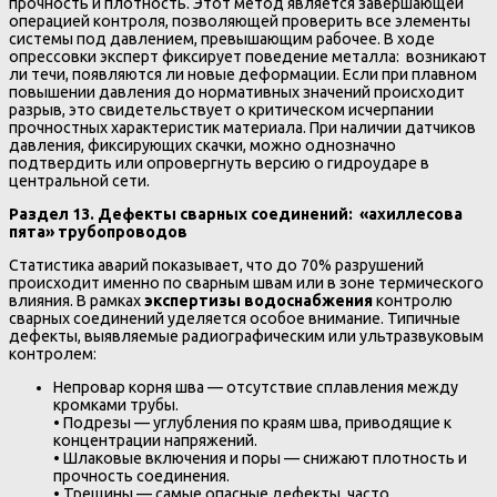
прочность и плотность. Этот метод является завершающей
операцией контроля, позволяющей проверить все элементы
системы под давлением, превышающим рабочее. В ходе
опрессовки эксперт фиксирует поведение металла: возникают
ли течи, появляются ли новые деформации. Если при плавном
повышении давления до нормативных значений происходит
разрыв, это свидетельствует о критическом исчерпании
прочностных характеристик материала. При наличии датчиков
давления, фиксирующих скачки, можно однозначно
подтвердить или опровергнуть версию о гидроударе в
центральной сети.
Раздел 13. Дефекты сварных соединений: «ахиллесова
пята» трубопроводов
Статистика аварий показывает, что до 70% разрушений
происходит именно по сварным швам или в зоне термического
влияния. В рамках
экспертизы водоснабжения
контролю
сварных соединений уделяется особое внимание. Типичные
дефекты, выявляемые радиографическим или ультразвуковым
контролем:
Непровар корня шва — отсутствие сплавления между
кромками трубы.
• Подрезы — углубления по краям шва, приводящие к
концентрации напряжений.
• Шлаковые включения и поры — снижают плотность и
прочность соединения.
• Трещины — самые опасные дефекты, часто