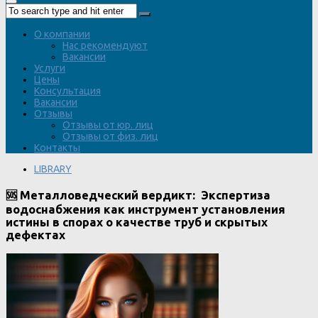
О компании
Нас рекомендуют
Вакансии
Услуги
Цены
Консультация
Вакансии
Отзывы
Отзывы от юр. лиц
Отзывы от физ. лиц
Контакты
LIBRARY
🆘 Металловедческий вердикт: Экспертиза
водоснабжения как инструмент установления
истины в спорах о качестве труб и скрытых
дефектах