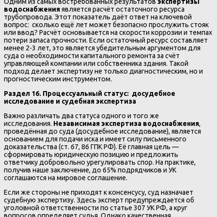
Одним из самых востребованных результатов
экспертизы
водоснабжения
является расчёт остаточного ресурса
трубопровода. Этот показатель даёт ответ на ключевой
вопрос: сколько ещё лет может безопасно прослужить стояк
или ввод? Расчёт основывается на скорости коррозии и темпах
потери запаса прочности. Если остаточный ресурс составляет
менее 2-3 лет, это является убедительным аргументом для
суда о необходимости капитального ремонта за счёт
управляющей компании или собственника здания. Такой
подход делает экспертизу не только диагностическим, но и
прогностическим инструментом.
Раздел 16. Процессуальный статус: досудебное
исследование и судебная экспертиза
Важно различать два статуса одного и того же
исследования.
Независимая экспертиза водоснабжения
,
проведённая до суда (досудебное исследование), является
основанием для подачи иска и имеет силу письменного
доказательства (ст. 67, 86 ГПК РФ). Её главная цель —
сформировать юридическую позицию и предложить
ответчику добровольно урегулировать спор. На практике,
получив наше заключение, до 65% подрядчиков и УК
соглашаются на мировое соглашение.
Если же стороны не приходят к консенсусу, суд назначает
судебную экспертизу. Здесь эксперт предупреждается об
уголовной ответственности по статье 307 УК РФ, а круг
вопросов определяет судья. Однако качественная