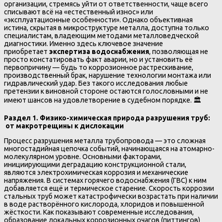
организации, стремясь уйти от ответственности, чаще всего
списывают всё на «естественный износ» или
«эксплуатационные особенности». Однако объективная
истина, скрытая в микроструктуре металла, доступна только
специалистам, владеющим методами металловедческой
диагностики. Именно здесь ключевое значение
приобретает
экспертиза водоснабжения
, позволяющая не
просто констатировать факт аварии, но и установить её
первопричину — будь то коррозионное растрескивание,
производственный брак, нарушение технологии монтажа или
гидравлический удар. Без такого исследования любые
претензии к виновной стороне остаются голословными и не
имеют шансов на удовлетворение в судебном порядке. 🏛️
Раздел 1. Физико-химическая природа разрушения труб:
от макротрещины к дислокации
Процесс разрушения металла трубопровода — это сложная
многостадийная цепочка событий, начинающаяся на атомарно-
молекулярном уровне. Основными факторами,
инициирующими деградацию конструкционной стали,
являются электрохимическая коррозия и механические
напряжения. В системах горячего водоснабжения (ГВС) к ним
добавляется ещё и термическое старение. Скорость коррозии
стальных труб может катастрофически возрастать при наличии
в воде растворённого кислорода, хлоридов и повышенной
жёсткости. Как показывают современные исследования,
образование локальных коррозионных очагов (питтингов)