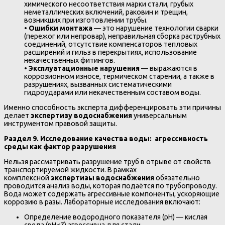
химического несоответствия марки стали, грубых
неметаллических включений, раковин и трещин,
возникших при изготовлении трубы.
•
Ошибки монтажа
— это нарушение технологии сварки
(пережог или непровар), неправильная сборка раструбных
соединений, отсутствие компенсаторов тепловых
расширений и гильз в перекрытиях, использование
некачественных фитингов.
•
Эксплуатационные нарушения
— выражаются в
коррозионном износе, термическом старении, а также в
разрушениях, вызванных систематическими
гидроударами или некачественным составом воды.
Именно способность эксперта дифференцировать эти причины
делает
экспертизу водоснабжения
универсальным
инструментом правовой защиты.
Раздел 9. Исследование качества воды: агрессивность
среды как фактор разрушения
Нельзя рассматривать разрушение труб в отрыве от свойств
транспортируемой жидкости. В рамках
комплексной
экспертизы водоснабжения
обязательно
проводится анализ воды, которая подаётся по трубопроводу.
Вода может содержать агрессивные компоненты, ускоряющие
коррозию в разы. Лабораторные исследования включают:
Определение водородного показателя (pH) — кислая