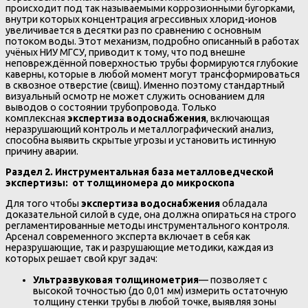
происходит под так называемыми коррозионными бугорками,
внутри которых концентрация агрессивных хлорид-ионов
увеличивается в десятки раз по сравнению с основным
потоком воды. Этот механизм, подробно описанный в работах
учёных НИУ МГСУ, приводит к тому, что под внешне
неповреждённой поверхностью трубы формируются глубокие
каверны, которые в любой момент могут трансформироваться
в сквозное отверстие (свищ). Именно поэтому стандартный
визуальный осмотр не может служить основанием для
выводов о состоянии трубопровода. Только
комплексная
экспертиза водоснабжения
, включающая
неразрушающий контроль и металлографический анализ,
способна выявить скрытые угрозы и установить истинную
причину аварии.
Раздел 2. Инструментальная база металловедческой
экспертизы: от толщиномера до микроскопа
Для того чтобы
экспертиза водоснабжения
обладала
доказательной силой в суде, она должна опираться на строго
регламентированные методы инструментального контроля.
Арсенал современного эксперта включает в себя как
неразрушающие, так и разрушающие методики, каждая из
которых решает свой круг задач:
Ультразвуковая толщинометрия
— позволяет с
высокой точностью (до 0,01 мм) измерить остаточную
толщину стенки трубы в любой точке, выявляя зоны