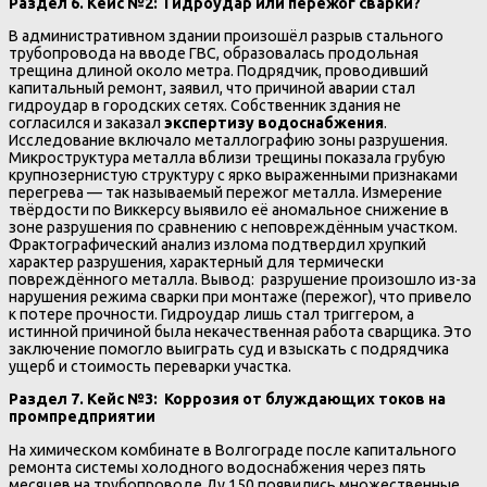
Раздел 6. Кейс №2: Гидроудар или пережог сварки?
В административном здании произошёл разрыв стального
трубопровода на вводе ГВС, образовалась продольная
трещина длиной около метра. Подрядчик, проводивший
капитальный ремонт, заявил, что причиной аварии стал
гидроудар в городских сетях. Собственник здания не
согласился и заказал
экспертизу водоснабжения
.
Исследование включало металлографию зоны разрушения.
Микроструктура металла вблизи трещины показала грубую
крупнозернистую структуру с ярко выраженными признаками
перегрева — так называемый пережог металла. Измерение
твёрдости по Виккерсу выявило её аномальное снижение в
зоне разрушения по сравнению с неповреждённым участком.
Фрактографический анализ излома подтвердил хрупкий
характер разрушения, характерный для термически
повреждённого металла. Вывод: разрушение произошло из-за
нарушения режима сварки при монтаже (пережог), что привело
к потере прочности. Гидроудар лишь стал триггером, а
истинной причиной была некачественная работа сварщика. Это
заключение помогло выиграть суд и взыскать с подрядчика
ущерб и стоимость переварки участка.
Раздел 7. Кейс №3: Коррозия от блуждающих токов на
промпредприятии
На химическом комбинате в Волгограде после капитального
ремонта системы холодного водоснабжения через пять
месяцев на трубопроводе Ду 150 появились множественные