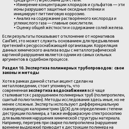
среда (pH<7) агрессивна для стали.
• Измерение концентрации хлоридов и сульфатов — эти
ионы разрушают защитные оксидные плёнки и
инициируют питтинговую коррозию.
• Анализ на содержание растворённого кислорода и
углекислого газа — главные окислители.
• Оценку общей жёсткости и содержание солей железа.
Если результаты показывают отклонение от нормативов
СанПиН, это может служить основанием для предъявления
претензий к ресурсоснабжающей организации. Корреляция
данных химического анализа воды с металлографической
картиной разрушения является одним из самых сильных
аргументов в судебном процессе.
Раздел 10. Экспертиза полимерных трубопроводов: свои
законы и методы
Хотя в рамках данной статьи акцент сделан на
металловедении, стоит упомянуть, что
современная
экспертиза водоснабжения
всё чаще
сталкивается с разрушением полимерных труб (полипропилен,
сшитый полиэтилен). Методы исследования здесь иные, но не
менее сложные. Эксперты используют дифференциальную
сканирующую калориметрию (ДСК) для определения степени
деструкции полимера, а также инфракрасную спектроскопию
для выявления нарушения химической структуры материала.
Например, перегрев при сварке полипропилена (нарушение
времени выдержки) приводит к деструкции полимера на