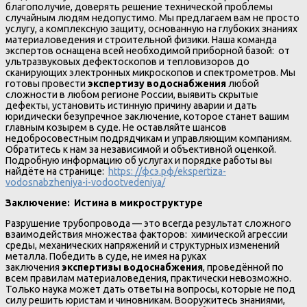
благополучие, доверять решение технической проблемы
случайным людям недопустимо. Мы предлагаем вам не просто
услугу, а комплексную защиту, основанную на глубоких знаниях
материаловедения и строительной физики. Наша команда
экспертов оснащена всей необходимой приборной базой: от
ультразвуковых дефектоскопов и тепловизоров до
сканирующих электронных микроскопов и спектрометров. Мы
готовы провести
экспертизу водоснабжения
любой
сложности в любом регионе России, выявить скрытые
дефекты, установить истинную причину аварии и дать
юридически безупречное заключение, которое станет вашим
главным козырем в суде. Не оставляйте шансов
недобросовестным подрядчикам и управляющим компаниям.
Обратитесь к нам за независимой и объективной оценкой.
Подробную информацию об услугах и порядке работы вы
найдёте на странице:
https: //фсэ.рф/ekspertiza-
vodosnabzheniya-i-vodootvedeniya/
Заключение: Истина в микроструктуре
Разрушение трубопровода — это всегда результат сложного
взаимодействия множества факторов: химической агрессии
среды, механических напряжений и структурных изменений
металла. Победить в суде, не имея на руках
заключения
экспертизы водоснабжения
, проведённой по
всем правилам материаловедения, практически невозможно.
Только наука может дать ответы на вопросы, которые не под
силу решить юристам и чиновникам. Вооружитесь знаниями,