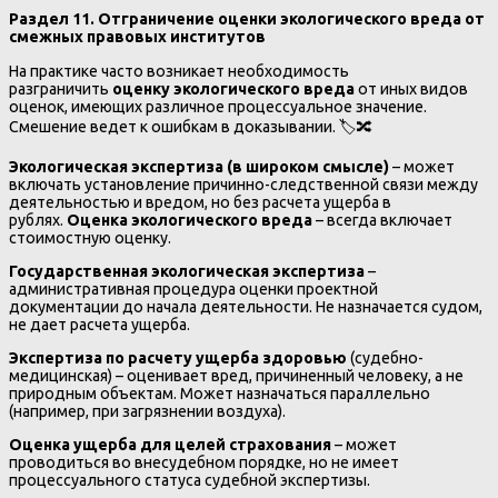
Раздел 11. Отграничение оценки экологического вреда от
смежных правовых институтов
На практике часто возникает необходимость
разграничить
оценку экологического вреда
от иных видов
оценок, имеющих различное процессуальное значение.
Смешение ведет к ошибкам в доказывании. 🏷️🔀
Экологическая экспертиза (в широком смысле)
– может
включать установление причинно-следственной связи между
деятельностью и вредом, но без расчета ущерба в
рублях.
Оценка экологического вреда
– всегда включает
стоимостную оценку.
Государственная экологическая экспертиза
–
административная процедура оценки проектной
документации до начала деятельности. Не назначается судом,
не дает расчета ущерба.
Экспертиза по расчету ущерба здоровью
(судебно-
медицинская) – оценивает вред, причиненный человеку, а не
природным объектам. Может назначаться параллельно
(например, при загрязнении воздуха).
Оценка ущерба для целей страхования
– может
проводиться во внесудебном порядке, но не имеет
процессуального статуса судебной экспертизы.