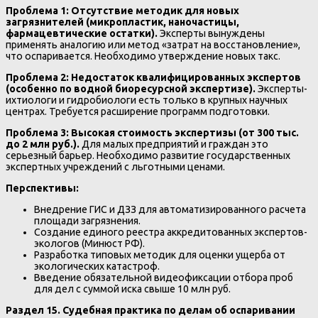
Проблема 1: Отсутствие методик для новых
загрязнителей (микропластик, наночастицы,
фармацевтические остатки).
Эксперты вынуждены
применять аналогию или метод «затрат на восстановление»,
что оспаривается. Необходимо утверждение новых такс.
Проблема 2: Недостаток квалифицированных экспертов
(особенно по водной биоресурсной экспертизе).
Эксперты-
ихтиологи и гидробиологи есть только в крупных научных
центрах. Требуется расширение программ подготовки.
Проблема 3: Высокая стоимость экспертизы (от 300 тыс.
до 2 млн руб.).
Для малых предприятий и граждан это
серьезный барьер. Необходимо развитие государственных
экспертных учреждений с льготными ценами.
Перспективы:
Внедрение ГИС и ДЗЗ для автоматизированного расчета
площади загрязнения.
Создание единого реестра аккредитованных экспертов-
экологов (Минюст РФ).
Разработка типовых методик для оценки ущерба от
экологических катастроф.
Введение обязательной видеофиксации отбора проб
для дел с суммой иска свыше 10 млн руб.
Раздел 15. Судебная практика по делам об оспаривании