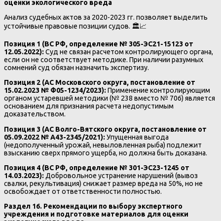
оценки экологического вреда
Анализ судебных актов за 2020-2023 гг. позволяет выделить
устойчивые правовые позиции судов. 🏛️📈
Позиция 1 (ВС РФ, определение № 305-ЭС21-15123 от
12.05.2022):
Суд не связан расчетом контролирующего органа,
если он не соответствует методике. При наличии разумных
сомнений суд обязан назначить экспертизу.
Позиция 2 (АС Московского округа, постановление от
15.02.2023 № Ф05-1234/2023):
Применение контролирующим
органом устаревшей методики (№ 238 вместо № 706) является
основанием для признания расчета недопустимым
доказательством.
Позиция 3 (АС Волго-Вятского округа, постановление от
05.09.2022 № А43-2345/2021):
Упущенная выгода
(недополученный урожай, невыловленная рыба) подлежит
взысканию сверх прямого ущерба, но должна быть доказана.
Позиция 4 (ВС РФ, определение № 301-ЭС23-1245 от
14.03.2023):
Добровольное устранение нарушений (вывоз
свалки, рекультивация) снижает размер вреда на 50%, но не
освобождает от ответственности полностью.
Раздел 16. Рекомендации по выбору экспертного
учреждения и подготовке материалов для оценки