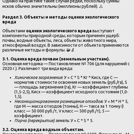
Однако на практике такие случаи редки, поскольку суммы
исков обычно значительны (миллионы рублей). ⚠️
Раздел 3. Объекты и методы оценки экологического
вреда
Объектами
оценки экологического вреда
выступают
компоненты природной среды, которым причинен ущерб:
почвы, водные объекты, леса, объекты животного мира,
атмосферный воздух. В зависимости от объекта применяются
различные методы и формулы. 🧩🔬
3.1. Оценка вреда почвам (земельным участкам).
Основная методика — Постановление № 706 (для нарушений с
2020 г.). Различают три вида вреда:
Химическое загрязнение
: У = С * S * Кг * Кисх, где С —
норматив стоимости освоения новых земель (руб./га), S
— площадь загрязнения (га), Кг — коэффициент глубины
(1,5-2,5), Кисх — коэффициент исходного состояния (1,0-
1,5).
Несанкционированное размещение отходов
: У = М * Н * 5,
где М — масса отходов (тонны), Н — такса за 1 тонну (I
класс — 50 000 руб./т, V класс — 500 руб./т), 5 —
коэффициент.
Порча (перекрытие) земель
: У = С * S * 5.
3.2. Оценка вреда водным объектам.