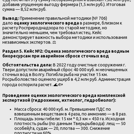
добавив упущенную выгоду фермера (1,5 млн руб.). Итоговая
сумма — 8,52 млн руб.
Вывод:
Применение правильной методики (№ 706)
дало
оценку экологического вреда
в размере, близком к
расчету Росприроднадзора по старой методике, но
значительно меньшем, чем требовал истец. Кейс
демонстрирует важность выбора методики и использования
независимых экспертов. ⚖️
Раздел 5. Кейс №2: Оценка экологического вреда водным
биоресурсам при аварийном сбросе сточных вод
Обстоятельства дела:
В 2022 году очистные сооружения г.
Твери допустили аварийный сброс 40 000 куб. м неочищенных
сточных вод в Волгу. Погибла рыба на участке 15 км.
Росрыболовство оценило ущерб в 4,2 млн руб. Администрация
города оспорила расчет. 🌊🐟
Проведение оценки экологического вреда комплексной
экспертизой (гидрохимик, ихтиолог, гидробиолог):
Масса сброса: 40 000 куб. м. Превышение ПДС по
взвешенным веществам в 4 раза, по аммонию — в 8 раз.
Площадь зоны гибели: 15 км * 0,3 км = 450 га. Исходная
плотность рыбы (по данным Тверьрыбвода): лещ — 50
особей/га, судак — 20, плотва — 300. Снижение
плотности на 60%.