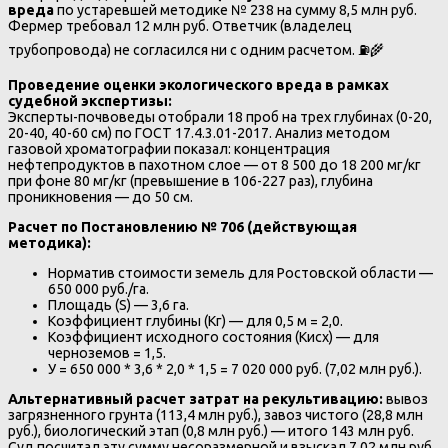
вреда
по устаревшей методике № 238 на сумму 8,5 млн руб.
Фермер требовал 12 млн руб. Ответчик (владелец
трубопровода) не согласился ни с одним расчетом. ⛽🌾
Проведение оценки экологического вреда в рамках
судебной экспертизы:
Эксперты-почвоведы отобрали 18 проб на трех глубинах (0-20,
20-40, 40-60 см) по ГОСТ 17.4.3.01-2017. Анализ методом
газовой хроматографии показал: концентрация
нефтепродуктов в пахотном слое — от 8 500 до 18 200 мг/кг
при фоне 80 мг/кг (превышение в 106-227 раз), глубина
проникновения — до 50 см.
Расчет по Постановлению № 706 (действующая
методика):
Норматив стоимости земель для Ростовской области —
650 000 руб./га.
Площадь (S) — 3,6 га.
Коэффициент глубины (Кг) — для 0,5 м = 2,0.
Коэффициент исходного состояния (Кисх) — для
черноземов = 1,5.
У = 650 000 * 3,6 * 2,0 * 1,5 = 7 020 000 руб. (7,02 млн руб.).
Альтернативный расчет затрат на рекультивацию:
вывоз
загрязненного грунта (113,4 млн руб.), завоз чистого (28,8 млн
руб.), биологический этап (0,8 млн руб.) — итого 143 млн руб.
Суд посчитал эту сумму несоразмерной и взыскал 7,02 млн руб.,