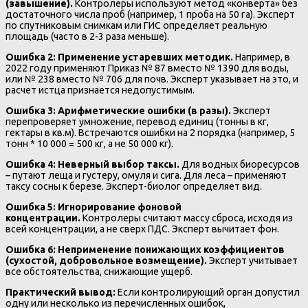
(завышение).
Контролеры используют метод «конверта» без
достаточного числа проб (например, 1 проба на 50 га). Эксперт
по спутниковым снимкам или ГИС определяет реальную
площадь (часто в 2-3 раза меньше).
Ошибка 2: Применение устаревших методик.
Например, в
2022 году применяют Приказ № 87 вместо № 1390 для воды,
или № 238 вместо № 706 для почв. Эксперт указывает на это, и
расчет истца признается недопустимым.
Ошибка 3: Арифметические ошибки (в разы).
Эксперт
перепроверяет умножение, перевод единиц (тонны в кг,
гектары в кв.м). Встречаются ошибки на 2 порядка (например, 5
тонн * 10 000 = 500 кг, а не 50 000 кг).
Ошибка 4: Неверный выбор таксы.
Для водных биоресурсов
– путают леща и густеру, омуля и сига. Для леса – применяют
таксу сосны к березе. Эксперт-биолог определяет вид.
Ошибка 5: Игнорирование фоновой
концентрации.
Контролеры считают массу сброса, исходя из
всей концентрации, а не сверх ПДС. Эксперт вычитает фон.
Ошибка 6: Неприменение понижающих коэффициентов
(сухостой, добровольное возмещение).
Эксперт учитывает
все обстоятельства, снижающие ущерб.
Практический вывод:
Если контролирующий орган допустил
одну или несколько из перечисленных ошибок,