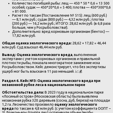
Количество погибшей рыбы: лещ — 450 * 50 * 0,6 = 13 500
особей; судак — 450*20*0,6 = 5 400; плотва — 450*300*0,6
= 81 000.
Расчет по таксам (Постановление № 515): лещ (600 руб.)
— 8,1 млн руб.; судак (800 руб.) — 4,32 млн руб.; плотва
(200 руб.) — 16,2 млн руб.; ИТОГО: 28,62 млн руб. (в 6,8 раза
больше, чем у Росрыболовства!).
Дополнительно: вред кормовым организмам (бентос) —
17,82 млн руб.
Общая оценка экологического вреда:
28,62 + 17,82 = 46,44
млн руб. Суд взыскал 46,44 млн руб.
Вывод:
Оценка экологического вреда
, выполненная
экспертами с учетом кормовых организмов и правильной
плотности рыбы, показала многократное занижение иска
Росрыболовством. Кейс демонстрирует, что без экспертизы
ущерб мог быть взыскан в 11 раз меньший. 📈💰
Раздел 6. Кейс №3: Оценка экологического вреда при
незаконной рубке леса в национальном парке
Обстоятельства дела:
В 2023 году в национальном парке
«Лосиный остров» (Московская область) была выявлена
незаконная рубка 320 деревьев (сосна, дуб, береза) на площади
1,2 га. Лесничество произвело
оценку экологического
вреда
по таксам в 4,8 млн руб. (с учетом коэффициента ООПТ –
3). Браконьеры (группа лиц) оспаривали объем (якобы