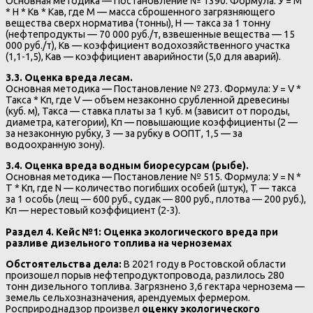
Основная методика — Постановление № 1390. Формула: У = М
* Н * Кв * Кав, где М — масса сброшенного загрязняющего
вещества сверх норматива (тонны), Н — такса за 1 тонну
(нефтепродукты — 70 000 руб./т, взвешенные вещества — 15
000 руб./т), Кв — коэффициент водохозяйственного участка
(1,1-1,5), Кав — коэффициент аварийности (5,0 для аварий).
3.3. Оценка вреда лесам.
Основная методика — Постановление № 273. Формула: У = V *
Такса * Кп, где V — объем незаконно срубленной древесины
(куб. м), Такса — ставка платы за 1 куб. м (зависит от породы,
диаметра, категории), Кп — повышающие коэффициенты (2 —
за незаконную рубку, 3 — за рубку в ООПТ, 1,5 — за
водоохранную зону).
3.4. Оценка вреда водным биоресурсам (рыбе).
Основная методика — Постановление № 515. Формула: У = N *
Т * Кп, где N — количество погибших особей (штук), Т — такса
за 1 особь (лещ — 600 руб., судак — 800 руб., плотва — 200 руб.),
Кп — нерестовый коэффициент (2-3).
Раздел 4. Кейс №1: Оценка экологического вреда при
разливе дизельного топлива на черноземах
Обстоятельства дела:
В 2021 году в Ростовской области
произошел порыв нефтепродуктопровода, разлилось 280
тонн дизельного топлива. Загрязнено 3,6 гектара чернозема —
земель сельхозназначения, арендуемых фермером.
Росприроднадзор произвел
оценку экологического