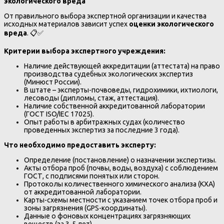
экологического вреда
От правильного выбора экспертной организации и качества
исходных материалов зависит успех
оценки экологического
вреда
. 📋✅
Критерии выбора экспертного учреждения:
Наличие действующей аккредитации (аттестата) на право
производства судебных экологических экспертиз
(Минюст России).
В штате – эксперты-почвоведы, гидрохимики, ихтиологи,
лесоводы (дипломы, стаж, аттестация).
Наличие собственной аккредитованной лаборатории
(ГОСТ ISO/IEC 17025).
Опыт работы в арбитражных судах (количество
проведенных экспертиз за последние 3 года).
Что необходимо предоставить эксперту:
Определение (постановление) о назначении экспертизы.
Акты отбора проб (почвы, воды, воздуха) с соблюдением
ГОСТ, с подписями понятых или сторон.
Протоколы количественного химического анализа (КХА)
от аккредитованной лаборатории.
Карты-схемы местности с указанием точек отбора проб и
зоны загрязнения (GPS-координаты).
Данные о фоновых концентрациях загрязняющих