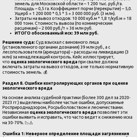
земель для Московской области – 1 200 тыс. руб./га.
Площадь – 0,5 га. Коэффициент порчи (перекрытие) – 5,0.
Ущерб = 1 200 000 * 0,5 * 5 = 3 000 000 руб. (3 млн).
Затраты на вывоз отходов: 10 000 куб.м * 1,8 т/куб.м = 18
000 тонн. Стоимость вывоза (по коммерческим
расценкам) – 2 000 руб./т = 36 млн руб.
ИТОГО обоснованный иск: 39 млн руб.
Решение суда:
Суд взыскал с виновного лица
(установленного органами дознания) 39 млн руб., а с
лесопользователя (арендатора) – расходы на ликвидацию (3
млн) за ненадлежащий контроль. Кейс иллюстрирует,
что
оценка экологического вреда
при свалке должна
включать затраты на вывоз отходов, а не только нормативную
стоимость земель. 💰
Раздел 8. Ошибки контролирующих органов при оценке
экологического вреда
На основе анализа судебной практики (более 300 дел за 2020-
2023 гг.) выделены наиболее частые ошибки, допускаемые
Росприроднадзором, Росрыболовством и лесничествами.
Независимая
оценка экологического вреда
позволяет эти
ошибки выявить и исправить, что часто ведет к снижению иска
на 30-70%. 📉⚠️
Ошибка 1: Неверное определение площади загрязнения