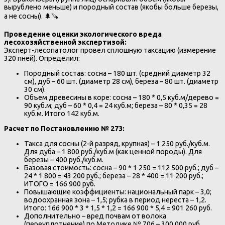
вырублено меньше) и породный состав (якобы больше березы,
а не сосны). 🌲🪚
Проведение оценки экологического вреда
лесохозяйственной экспертизой:
Эксперт-лесопатолог провел сплошную таксацию (измерение
320 пней). Определил:
Породный состав: сосна – 180 шт. (средний диаметр 32
см), дуб – 60 шт. (диаметр 28 см), береза – 80 шт. (диаметр
30 см).
Объем древесины в коре: сосна – 180 * 0,5 куб.м/дерево =
90 куб.м; дуб – 60 * 0,4 = 24 куб.м; береза – 80 * 0,35 = 28
куб.м. Итого 142 куб.м.
Расчет по Постановлению № 273:
Такса для сосны (2-й разряд, крупная) – 1 250 руб./куб.м.
Для дуба – 1 800 руб./куб.м (как ценной породы). Для
березы – 400 руб./куб.м.
Базовая стоимость: сосна – 90 * 1 250 = 112 500 руб.; дуб –
24 * 1 800 = 43 200 руб.; береза – 28 * 400 = 11 200 руб.;
ИТОГО = 166 900 руб.
Повышающие коэффициенты: национальный парк – 3,0;
водоохранная зона – 1,5; рубка в период нереста – 1,2.
Итого: 166 900 * 3 * 1,5 * 1,2 = 166 900 * 5,4 = 901 260 руб.
Дополнительно – вред почвам от волока
(переуплотнение) по Методике № 706 – 300 000 руб.