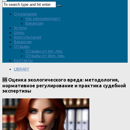
О компании
Нас рекомендуют
Вакансии
Услуги
Цены
Консультация
Вакансии
Отзывы
Отзывы от юр. лиц
Отзывы от физ. лиц
Контакты
LIBRARY
🆘 Оценка экологического вреда: методология,
нормативное регулирование и практика судебной
экспертизы