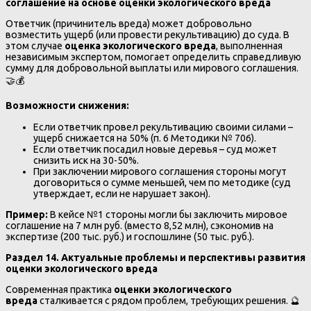
соглашение на основе оценки экологического вреда
Ответчик (причинитель вреда) может добровольно
возместить ущерб (или провести рекультивацию) до суда. В
этом случае
оценка экологического вреда
, выполненная
независимым экспертом, помогает определить справедливую
сумму для добровольной выплаты или мирового соглашения.
🤝💰
Возможности снижения:
Если ответчик провел рекультивацию своими силами –
ущерб снижается на 50% (п. 6 Методики № 706).
Если ответчик посадил новые деревья – суд может
снизить иск на 30-50%.
При заключении мирового соглашения стороны могут
договориться о сумме меньшей, чем по методике (суд
утверждает, если не нарушает закон).
Пример:
В кейсе №1 стороны могли бы заключить мировое
соглашение на 7 млн руб. (вместо 8,52 млн), сэкономив на
экспертизе (200 тыс. руб.) и госпошлине (50 тыс. руб.).
Раздел 14. Актуальные проблемы и перспективы развития
оценки экологического вреда
Современная практика
оценки экологического
вреда
сталкивается с рядом проблем, требующих решения. 🔮