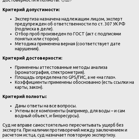
Критерий допустимости:
Экспертиза назначена надлежащим лицом, эксперт
предупрежден об ответственности по ст. 307 УК РФ
(подписка в деле).
Отбор проб произведен по ГОСТ (акт с подписями
понятых или сторон).
Методика применена верная (соответствует дате
нарушения).
Критерий достоверности:
Применены аттестованные методы анализа
(хроматография, спектрометрия).
Площадь определена по GPS/ГИС, а не «на глаз».
Коэффициенты применены обоснованно (есть ссылки на
карты, закон).
Критерий полноты:
Даны ответы на все вопросы.
Учтены все компоненты (например, для воды – и сам
водный объект, и биоресурсы).
Суд не вправе самостоятельно пересчитывать ущерб без
эксперта. При наличии противоречий между заключением и
расчетом истца, суд назначает повторную экспертизу.