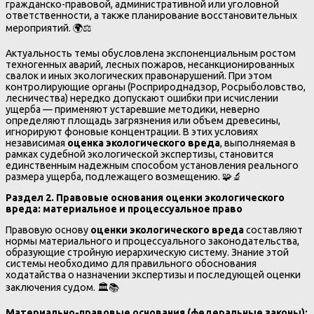
гражданско-правовой, административной или уголовной
ответственности, а также планирование восстановительных
мероприятий. 🌍⚖️
Актуальность темы обусловлена экспоненциальным ростом
техногенных аварий, лесных пожаров, несанкционированных
свалок и иных экологических правонарушений. При этом
контролирующие органы (Росприроднадзор, Росрыболовство,
лесничества) нередко допускают ошибки при исчислении
ущерба — применяют устаревшие методики, неверно
определяют площадь загрязнения или объем древесины,
игнорируют фоновые концентрации. В этих условиях
независимая
оценка экологического вреда
, выполняемая в
рамках судебной экологической экспертизы, становится
единственным надежным способом установления реального
размера ущерба, подлежащего возмещению. 🧩🔬
Раздел 2. Правовые основания оценки экологического
вреда: материальное и процессуальное право
Правовую основу
оценки экологического вреда
составляют
нормы материального и процессуального законодательства,
образующие стройную иерархическую систему. Знание этой
системы необходимо для правильного обоснования
ходатайства о назначении экспертизы и последующей оценки
заключения судом. 🏛️📚
Материально-правовые основания (федеральные законы):