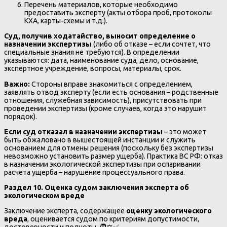
Перечень материалов, которые необходимо
предоставить эксперту (акты отбора проб, протоколы
КХА, карты-схемы и т.д.).
Суд, получив ходатайство, выносит определение о
назначении экспертизы
(либо об отказе – если сочтет, что
специальные знания не требуются). В определении
указываются: дата, наименование суда, дело, основание,
экспертное учреждение, вопросы, материалы, срок.
Важно:
Стороны вправе знакомиться с определением,
заявлять отвод эксперту (если есть основания – родственные
отношения, служебная зависимость), присутствовать при
проведении экспертизы (кроме случаев, когда это нарушит
порядок).
Если суд отказал в назначении экспертизы
– это может
быть обжаловано в вышестоящей инстанции и служить
основанием для отмены решения (поскольку без экспертизы
невозможно установить размер ущерба). Практика ВС РФ: отказ
в назначении экологической экспертизы при оспаривании
расчета ущерба – нарушение процессуального права.
Раздел 10. Оценка судом заключения эксперта об
экологическом вреде
Заключение эксперта, содержащее
оценку экологического
вреда
, оценивается судом по критериям допустимости,
достоверности и полноты. 🧑⚖️✅