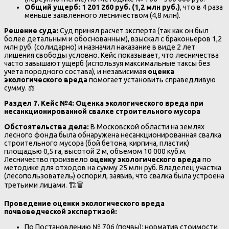
Общий ущерб: 1 201 260 руб. (1,2 млн руб.)
, что в 4 раза
меньше заявленного лесничеством (4,8 млн).
Решение суда:
Суд принял расчет эксперта (так как он был
более детальным и обоснованным), взыскал с браконьеров 1,2
млн руб. (солидарно) и назначил наказание в виде 2 лет
лишения свободы условно. Кейс показывает, что лесничества
часто завышают ущерб (используя максимальные таксы без
учета породного состава), и независимая
оценка
экологического вреда
помогает установить справедливую
сумму. ⚖️
Раздел 7. Кейс №4: Оценка экологического вреда при
несанкционированной свалке строительного мусора
Обстоятельства дела:
В Московской области на землях
лесного фонда была обнаружена несанкционированная свалка
строительного мусора (бой бетона, кирпича, пластик)
площадью 0,5 га, высотой 2 м, объемом 10 000 куб.м.
Лесничество произвело
оценку экологического вреда
по
методике для отходов на сумму 25 млн руб. Владелец участка
(лесопользователь) оспорил, заявив, что свалка была устроена
третьими лицами. 🏗️🗑️
Проведение оценки экологического вреда
почвоведческой экспертизой:
По Постановлению № 706 (почвы): норматив стоимости