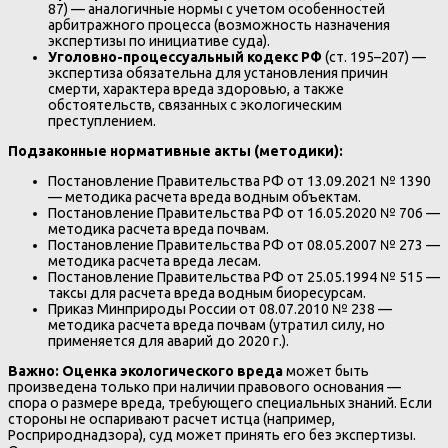
87) — аналогичные нормы с учетом особенностей
арбитражного процесса (возможность назначения
экспертизы по инициативе суда).
Уголовно-процессуальный кодекс РФ
(ст. 195–207) —
экспертиза обязательна для установления причин
смерти, характера вреда здоровью, а также
обстоятельств, связанных с экологическим
преступлением.
Подзаконные нормативные акты (методики):
Постановление Правительства РФ от 13.09.2021 № 1390
— методика расчета вреда водным объектам.
Постановление Правительства РФ от 16.05.2020 № 706 —
методика расчета вреда почвам.
Постановление Правительства РФ от 08.05.2007 № 273 —
методика расчета вреда лесам.
Постановление Правительства РФ от 25.05.1994 № 515 —
таксы для расчета вреда водным биоресурсам.
Приказ Минприроды России от 08.07.2010 № 238 —
методика расчета вреда почвам (утратил силу, но
применяется для аварий до 2020 г.).
Важно:
Оценка экологического вреда
может быть
произведена только при наличии правового основания —
спора о размере вреда, требующего специальных знаний. Если
стороны не оспаривают расчет истца (например,
Росприроднадзора), суд может принять его без экспертизы.