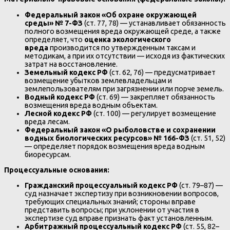
Федеральный закон «Об охране окружающей
среды» № 7-ФЗ
(ст. 77, 78) — устанавливает обязанность
полного возмещения вреда окружающей среде, а также
определяет, что
оценка экологического
вреда
производится по утвержденным таксам и
методикам, а при их отсутствии — исходя из фактических
затрат на восстановление.
Земельный кодекс РФ
(ст. 62, 76) — предусматривает
возмещение убытков землевладельцам и
землепользователям при загрязнении или порче земель.
Водный кодекс РФ
(ст. 69) — закрепляет обязанность
возмещения вреда водным объектам.
Лесной кодекс РФ
(ст. 100) — регулирует возмещение
вреда лесам.
Федеральный закон «О рыболовстве и сохранении
водных биологических ресурсов» № 166-ФЗ
(ст. 51, 52)
— определяет порядок возмещения вреда водным
биоресурсам.
Процессуальные основания:
Гражданский процессуальный кодекс РФ
(ст. 79–87) —
суд назначает экспертизу при возникновении вопросов,
требующих специальных знаний; стороны вправе
представить вопросы; при уклонении от участия в
экспертизе суд вправе признать факт установленным.
Арбитражный процессуальный кодекс РФ
(ст. 55, 82–