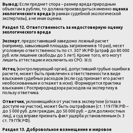
Вывод:
Если предмет спора – размер вреда природным
объектам в рублях, то должна производиться именно
оценка
экологического вреда
(в рамках судебной экологической
экспертизы), а не иная оценка.
Раздел 12. Ответственность за недостоверную оценку
экологического вреда
Эксперт
, предоставивший заведомо ложный расчет
(например, завысивший площадь загрязнения в 10 раз), несет
уголовную ответственность по ст. 307 УК РФ (штраф до 80 000
руб. или лишение свободы до 5 лет). Кроме того, его могут
лишить аттестации и исключить из СРО. 🚨⚖️
Истец
(контролирующий орган), допустивший грубые ошибки в
расчете, может быть привлечен к ответственности в виде
взыскания судебных расходов (если суд признает его расчет
необоснованным и откажет в иске). Формируется практика
взыскания с Росприроднадзора расходов на экспертизу в
пользу ответчика.
Ответчик
, уклоняющийся от участия в экспертизе (отказ в
доступе на участок), может быть оштрафован (ст. 119 ГПК РФ –
до 5 000 руб. для граждан, до 50 000 руб. – для должностных
лиц), а суд вправе признать факт ущерба установленным (ч. 3
ст. 79 ГПК РФ).
Раздел 13. Добровольное возмещение и мировое