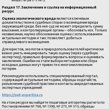
веществ (за 3-5 лет).
Раздел 17. Заключение и ссылка на информационный
ресурс
Оценка экологического вреда
является ключевым
доказательством в судебных спорах о возмещении вреда
окружающей среде. Без нее суд не может определить сумму
взыскания, а контролирующие органы – обосновать иск. Только
независимая, научно обоснованная оценка с использованием
актуальных методик и такс позволяет добиться
справедливого возмещения.
Для юристов, экологов и природопользователей критически
важно уметь инициировать такую оценку (через судебную
экспертизу), правильно формулировать вопросы и оценивать
заключения. Ошибки на этапе выбора методики или сбора
исходных данных могут привести к многомиллионным
потерям.
Рекомендуем использовать специализированный портал,
содержащий актуальные методики, образцы ходатайств,
разъяснения судебной практики и контакты аккредитованных
экспертных учреждений:
https://sud-expertiza.ru
На этом ресурсе вы найдете пошаговые алгоритмы расчета по
Постановлениям № 706, № 1390, № 273, № 515; образцы