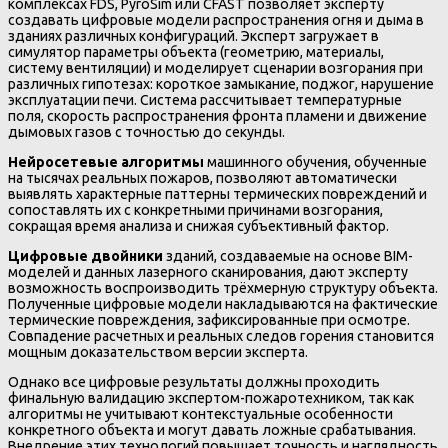
комплексах FDS, PyroSim или CFAST позволяет эксперту
создавать цифровые модели распространения огня и дыма в
зданиях различных конфигураций. Эксперт загружает в
симулятор параметры объекта (геометрию, материалы,
систему вентиляции) и моделирует сценарии возгорания при
различных гипотезах: короткое замыкание, поджог, нарушение
эксплуатации печи. Система рассчитывает температурные
поля, скорость распространения фронта пламени и движение
дымовых газов с точностью до секунды.
Нейросетевые алгоритмы
машинного обучения, обученные
на тысячах реальных пожаров, позволяют автоматически
выявлять характерные паттерны термических повреждений и
сопоставлять их с конкретными причинами возгорания,
сокращая время анализа и снижая субъективный фактор.
Цифровые двойники
зданий, создаваемые на основе BIM-
моделей и данных лазерного сканирования, дают эксперту
возможность воспроизводить трёхмерную структуру объекта.
Полученные цифровые модели накладываются на фактические
термические повреждения, зафиксированные при осмотре.
Совпадение расчетных и реальных следов горения становится
мощным доказательством версии эксперта.
Однако все цифровые результаты должны проходить
финальную валидацию экспертом-пожаротехником, так как
алгоритмы не учитывают контекстуальные особенности
конкретного объекта и могут давать ложные срабатывания.
Внедрение этих технологий повышает точность и наглядность