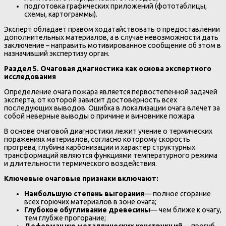
подготовка графических приложений (фототаблицы,
схемы, картограммы).
Эксперт обладает правом ходатайствовать о предоставлении
дополнительных материалов, а в случае невозможности дать
заключение – направить мотивированное сообщение об этом в
назначивший экспертизу орган.
Раздел 5. Очаговая диагностика как основа экспертного
исследования
Определение очага пожара является первостепенной задачей
эксперта, от которой зависит достоверность всех
последующих выводов. Ошибка в локализации очага влечет за
собой неверные выводы о причине и виновнике пожара.
В основе очаговой диагностики лежит учение о термических
поражениях материалов, согласно которому скорость
прогрева, глубина карбонизации и характер структурных
трансформаций являются функциями температурного режима
и длительности термического воздействия.
Ключевые очаговые признаки включают:
Наибольшую степень выгорания
— полное сгорание
всех горючих материалов в зоне очага;
Глубокое обугливание древесины
— чем ближе к очагу,
тем глубже прогорание;