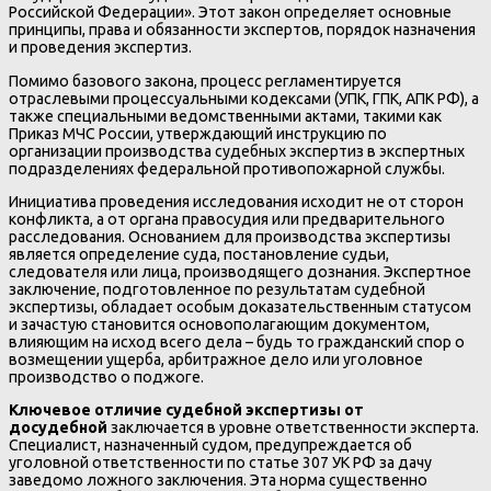
Российской Федерации». Этот закон определяет основные
принципы, права и обязанности экспертов, порядок назначения
и проведения экспертиз.
Помимо базового закона, процесс регламентируется
отраслевыми процессуальными кодексами (УПК, ГПК, АПК РФ), а
также специальными ведомственными актами, такими как
Приказ МЧС России, утверждающий инструкцию по
организации производства судебных экспертиз в экспертных
подразделениях федеральной противопожарной службы.
Инициатива проведения исследования исходит не от сторон
конфликта, а от органа правосудия или предварительного
расследования. Основанием для производства экспертизы
является определение суда, постановление судьи,
следователя или лица, производящего дознания. Экспертное
заключение, подготовленное по результатам судебной
экспертизы, обладает особым доказательственным статусом
и зачастую становится основополагающим документом,
влияющим на исход всего дела – будь то гражданский спор о
возмещении ущерба, арбитражное дело или уголовное
производство о поджоге.
Ключевое отличие судебной экспертизы от
досудебной
заключается в уровне ответственности эксперта.
Специалист, назначенный судом, предупреждается об
уголовной ответственности по статье 307 УК РФ за дачу
заведомо ложного заключения. Эта норма существенно