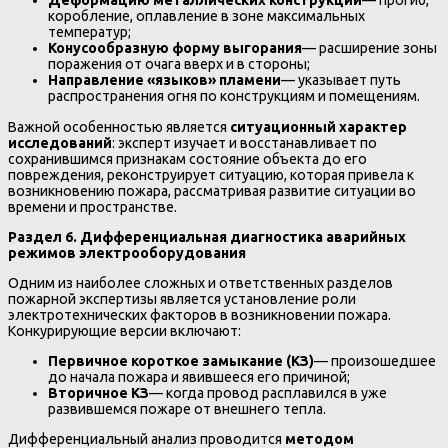
Деформацию металлических конструкций
— прогиб,
коробление, оплавление в зоне максимальных
температур;
Конусообразную форму выгорания
— расширение зоны
поражения от очага вверх и в стороны;
Направление «языков» пламени
— указывает путь
распространения огня по конструкциям и помещениям.
Важной особенностью является
ситуационный характер
исследований
: эксперт изучает и восстанавливает по
сохранившимся признакам состояние объекта до его
повреждения, реконструирует ситуацию, которая привела к
возникновению пожара, рассматривая развитие ситуации во
времени и пространстве.
Раздел 6. Дифференциальная диагностика аварийных
режимов электрооборудования
Одним из наиболее сложных и ответственных разделов
пожарной экспертизы является установление роли
электротехнических факторов в возникновении пожара.
Конкурирующие версии включают:
Первичное короткое замыкание (КЗ)
— произошедшее
до начала пожара и явившееся его причиной;
Вторичное КЗ
— когда провод расплавился в уже
развившемся пожаре от внешнего тепла.
Дифференциальный анализ проводится
методом