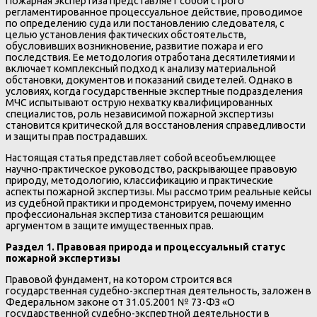
Пожарная экспертиза представляет собой строго
регламентированное процессуальное действие, проводимое
по определению суда или постановлению следователя, с
целью установления фактических обстоятельств,
обусловивших возникновение, развитие пожара и его
последствия. Ее методология отработана десятилетиями и
включает комплексный подход к анализу материальной
обстановки, документов и показаний свидетелей. Однако в
условиях, когда государственные экспертные подразделения
МЧС испытывают острую нехватку квалифицированных
специалистов, роль независимой пожарной экспертизы
становится критической для восстановления справедливости
и защиты прав пострадавших.
Настоящая статья представляет собой всеобъемлющее
научно-практическое руководство, раскрывающее правовую
природу, методологию, классификацию и практические
аспекты пожарной экспертизы. Мы рассмотрим реальные кейсы
из судебной практики и продемонстрируем, почему именно
профессиональная экспертиза становится решающим
аргументом в защите имущественных прав.
Раздел 1. Правовая природа и процессуальный статус
пожарной экспертизы
Правовой фундамент, на котором строится вся
государственная судебно-экспертная деятельность, заложен в
Федеральном законе от 31.05.2001 № 73-ФЗ «О
государственной судебно-экспертной деятельности в