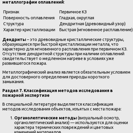
металлографии оплавлений
:
Признак
Первичное КЗ
Поверхность оплавления
Гладкая, округлая
Структура
Дендритная (древовидный узор)
Характер кристаллизации
Быстрая (мгновенное расплавление)
Дендриты
– это древовидные кристаллические структуры,
образующиеся при быстрой кристаллизации металла, что
характерно для мгновенного расплавления при первичном КЗ.
Отсутствие дендритной структуры при наличии оплавлений
свидетельствует о медленном нагреве в условиях уже
развившегося пожара.
Металлографический анализ является обязательным условием
для достоверного определения природы короткого
замыкания.
Раздел 7. Классификация методов исследования в
пожарной экспертизе
В специальной литературе выделяется классификация
методов исследования объектов, изъятых с места пожара:
Органолептические методы
(визуальный осмотр,
органолептический анализ) — используются для оценки
характера термических повреждений и цветовых
изменений материалов.