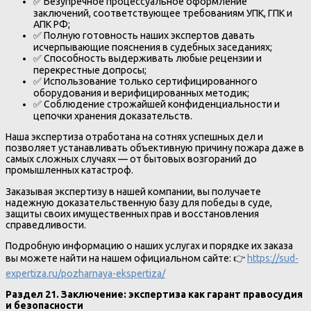
✅ Безупречное процессуальное оформление
заключений, соответствующее требованиям УПК, ГПК и
АПК РФ;
✅ Полную готовность наших экспертов давать
исчерпывающие пояснения в судебных заседаниях;
✅ Способность выдерживать любые рецензии и
перекрестные допросы;
✅ Использование только сертифицированного
оборудования и верифицированных методик;
✅ Соблюдение строжайшей конфиденциальности и
цепочки хранения доказательств.
Наша экспертиза отработана на сотнях успешных дел и
позволяет устанавливать объективную причину пожара даже в
самых сложных случаях — от бытовых возгораний до
промышленных катастроф.
Заказывая экспертизу в нашей компании, вы получаете
надежную доказательственную базу для победы в суде,
защиты своих имущественных прав и восстановления
справедливости.
Подробную информацию о наших услугах и порядке их заказа
вы можете найти на нашем официальном сайте: 👉
https://sud-
expertiza.ru/pozharnaya-ekspertiza/
Раздел 21. Заключение: экспертиза как гарант правосудия
и безопасности