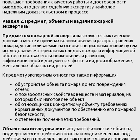
повышает требования к качеству работы и достоверности
выводов, что делает судебную экспертизу наиболее
надежным доказательством в процессе.
Раздел 2. Предмет, объекты и задачи пожарной
экспертизы
Предметом пожарной экспертизы
являются фактические
данные о месте и причинах возникновения и распространения
пожара, устанавливаемые на основе специальных знаний путем
исследования материальных следов пожара и информации об
обстоятельствах его возникновения и развития,
зафиксированной в документах, фото- и видеоизображениях,
ментальных образах свидетелей.
К предмету экспертизы относится также информация:
об устройстве объекта пожара до его повреждения
огнем;
о пожароопасных свойствах веществ и материалов, из
которых был изготовлен объект;
об относящихся к конкретному объекту требованиях
нормативных документов по обеспечению его пожарной
безопасности;
о степени выполнения этих требований.
Объектами исследования
выступают физические объекты,
подвергшиеся воздействию пожара и видоизмененные под
действием его повреждающих факторов: здания и сооружения