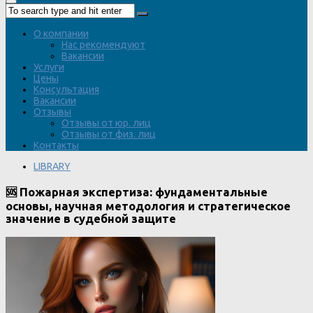
О компании
Нас рекомендуют
Вакансии
Услуги
Цены
Консультация
Вакансии
Отзывы
Отзывы от юр. лиц
Отзывы от физ. лиц
Контакты
LIBRARY
🆘 Пожарная экспертиза: фундаментальные
основы, научная методология и стратегическое
значение в судебной защите