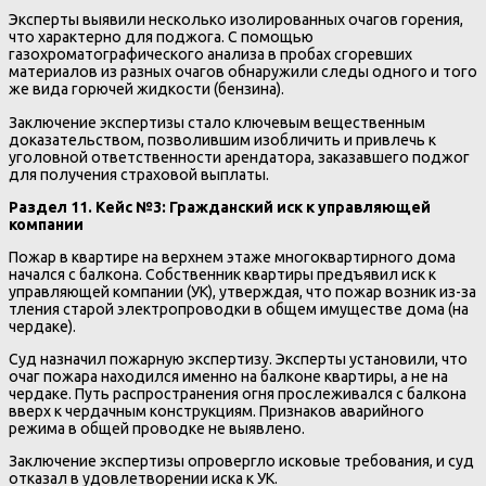
Эксперты выявили несколько изолированных очагов горения,
что характерно для поджога. С помощью
газохроматографического анализа в пробах сгоревших
материалов из разных очагов обнаружили следы одного и того
же вида горючей жидкости (бензина).
Заключение экспертизы стало ключевым вещественным
доказательством, позволившим изобличить и привлечь к
уголовной ответственности арендатора, заказавшего поджог
для получения страховой выплаты.
Раздел 11. Кейс №3: Гражданский иск к управляющей
компании
Пожар в квартире на верхнем этаже многоквартирного дома
начался с балкона. Собственник квартиры предъявил иск к
управляющей компании (УК), утверждая, что пожар возник из-за
тления старой электропроводки в общем имуществе дома (на
чердаке).
Суд назначил пожарную экспертизу. Эксперты установили, что
очаг пожара находился именно на балконе квартиры, а не на
чердаке. Путь распространения огня прослеживался с балкона
вверх к чердачным конструкциям. Признаков аварийного
режима в общей проводке не выявлено.
Заключение экспертизы опровергло исковые требования, и суд
отказал в удовлетворении иска к УК.