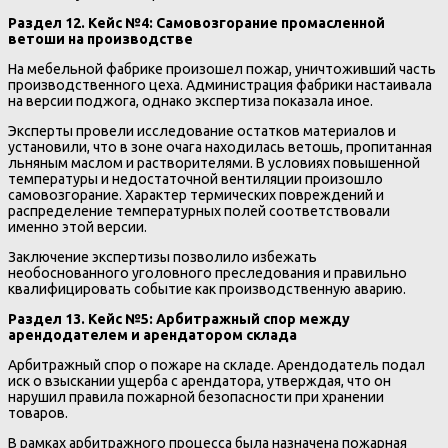
Раздел 12. Кейс №4: Самовозгорание промасленной
ветоши на производстве
На мебельной фабрике произошел пожар, уничтоживший часть
производственного цеха. Администрация фабрики настаивала
на версии поджога, однако экспертиза показала иное.
Эксперты провели исследование остатков материалов и
установили, что в зоне очага находилась ветошь, пропитанная
льняным маслом и растворителями. В условиях повышенной
температуры и недостаточной вентиляции произошло
самовозгорание. Характер термических повреждений и
распределение температурных полей соответствовали
именно этой версии.
Заключение экспертизы позволило избежать
необоснованного уголовного преследования и правильно
квалифицировать событие как производственную аварию.
Раздел 13. Кейс №5: Арбитражный спор между
арендодателем и арендатором склада
Арбитражный спор о пожаре на складе. Арендодатель подал
иск о взыскании ущерба с арендатора, утверждая, что он
нарушил правила пожарной безопасности при хранении
товаров.
В рамках арбитражного процесса была назначена пожарная