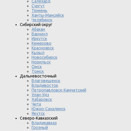
Салехард
Сургут
Тюмень
Ханты-Мансийск
Челябинск
Сибирский округ
Абакан
Барнаул
Иркутск
Кемерово
Красноярск
Кызыл
Новосибирск
Норильск
Омск
Томск
Дальневосточный
Благовещенск
Владивосток
Петропавловск-Камчатский
Улан-Удэ
Хабаровск
Чита
Южно-Сахалинск
Якутск
Северо-Кавказский
Владикавказ
Грозный