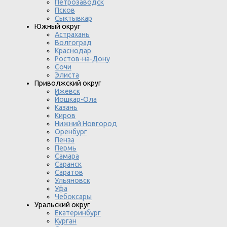
Петрозаводск
Псков
Сыктывкар
Южный округ
Астрахань
Волгоград
Краснодар
Ростов-на-Дону
Сочи
Элиста
Приволжский округ
Ижевск
Йошкар-Ола
Казань
Киров
Нижний Новгород
Оренбург
Пенза
Пермь
Самара
Саранск
Саратов
Ульяновск
Уфа
Чебоксары
Уральский округ
Екатеринбург
Курган