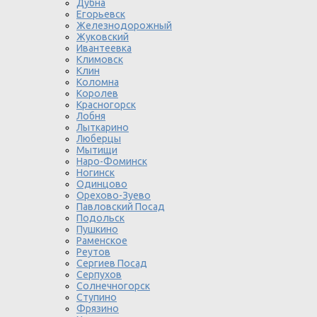
Дубна
Егорьевск
Железнодорожный
Жуковский
Ивантеевка
Климовск
Клин
Коломна
Королев
Красногорск
Лобня
Лыткарино
Люберцы
Мытищи
Наро-Фоминск
Ногинск
Одинцово
Орехово-Зуево
Павловский Посад
Подольск
Пушкино
Раменское
Реутов
Сергиев Посад
Серпухов
Солнечногорск
Ступино
Фрязино