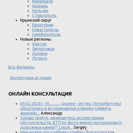
Махачкала
Назрань
Нальчик
Ставрополь
Крымский округ
Евпатория
Севастополь
Симферополь
Новые регионы
Херсон
Запорожье
Донецк
Луганск
Все филиалы
Экспертные истории
ОНЛАЙН КОНСУЛЬТАЦИЯ
09.02.2026 г. М............. (далее – Истец, Потребитель)
обратилась в ветеринарную клинику «Девять
жизней»...
Александр
Здравствуйте, занимаетесь экспертизами
обстоятельств ДТП по фото-видео материалам (с
дорожных камер)? Смож...
Sergey
Мне нужна досудебная судебно-бухгалтерская