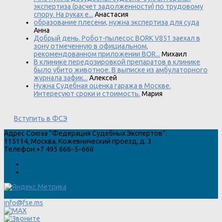
экспертиза (расчет задолженности) по трудовому
спору. На руках е...
Анастасия
образование плесени, нужна экспертиза для суда
Анна
Добрый день. Робот-пылесос BORK V851 заехал в
зону отмеченную в официальном,
рекомендованном приложении BOR...
Михаил
В клинике передозировкой препаратов в клинике
было убито животное. В выписке из амбулаторного
журнала зафик...
Алексей
Нужна Судебная оценка гаража в Москве.
Интересуют сроки и стоимость.
Мария
Вступить в ФСЭ
Адрес
Союза "Федерация Судебных Экспертов"
:
115114
,
Москва
,
Кожевнический проезд, д. 3
Телефон:
+7 495 666–5–666
info@fse.ms