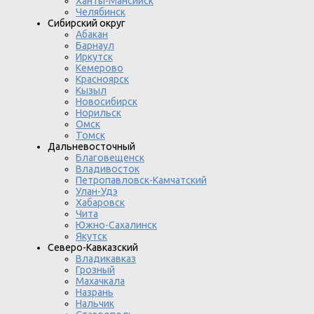
Ханты-Мансийск
Челябинск
Сибирский округ
Абакан
Барнаул
Иркутск
Кемерово
Красноярск
Кызыл
Новосибирск
Норильск
Омск
Томск
Дальневосточный
Благовещенск
Владивосток
Петропавловск-Камчатский
Улан-Удэ
Хабаровск
Чита
Южно-Сахалинск
Якутск
Северо-Кавказский
Владикавказ
Грозный
Махачкала
Назрань
Нальчик