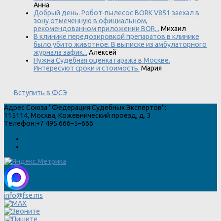
Анна
Добрый день. Робот-пылесос BORK V851 заехал в
зону отмеченную в официальном,
рекомендованном приложении BOR...
Михаил
В клинике передозировкой препаратов в клинике
было убито животное. В выписке из амбулаторного
журнала зафик...
Алексей
Нужна Судебная оценка гаража в Москве.
Интересуют сроки и стоимость.
Мария
Вступить в ФСЭ
Адрес
Союза "Федерация Судебных Экспертов"
:
115114
,
Москва
,
Кожевнический проезд, д. 3
Телефон:
+7 495 666–5–666
info@fse.ms