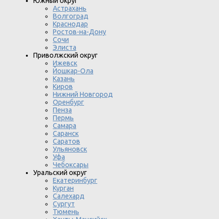
Южный округ
Астрахань
Волгоград
Краснодар
Ростов-на-Дону
Сочи
Элиста
Приволжский округ
Ижевск
Йошкар-Ола
Казань
Киров
Нижний Новгород
Оренбург
Пенза
Пермь
Самара
Саранск
Саратов
Ульяновск
Уфа
Чебоксары
Уральский округ
Екатеринбург
Курган
Салехард
Сургут
Тюмень