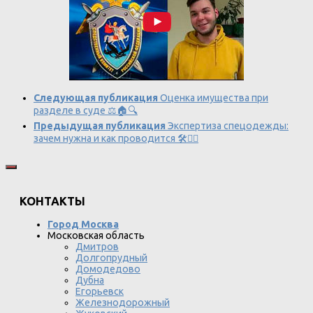
Следующая публикация
Оценка имущества при
разделе в суде ⚖️🏠🔍
Предыдущая публикация
Экспертиза спецодежды:
зачем нужна и как проводится 🛠️👷‍♂️
КОНТАКТЫ
Город Москва
Московская область
Дмитров
Долгопрудный
Домодедово
Дубна
Егорьевск
Железнодорожный