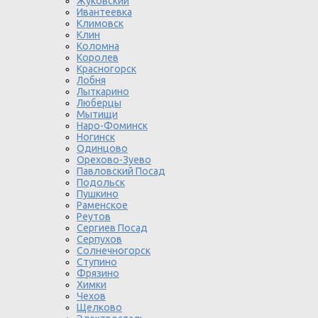
Жуковский
Ивантеевка
Климовск
Клин
Коломна
Королев
Красногорск
Лобня
Лыткарино
Люберцы
Мытищи
Наро-Фоминск
Ногинск
Одинцово
Орехово-Зуево
Павловский Посад
Подольск
Пушкино
Раменское
Реутов
Сергиев Посад
Серпухов
Солнечногорск
Ступино
Фрязино
Химки
Чехов
Щелково