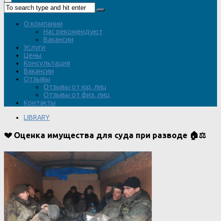
О компании
Нас рекомендуют
Вакансии
Услуги
Цены
Консультация
Вакансии
Отзывы
Отзывы от юр. лиц
Отзывы от физ. лиц
Контакты
LIBRARY
💔 Оценка имущества для суда при разводе 🏠⚖️