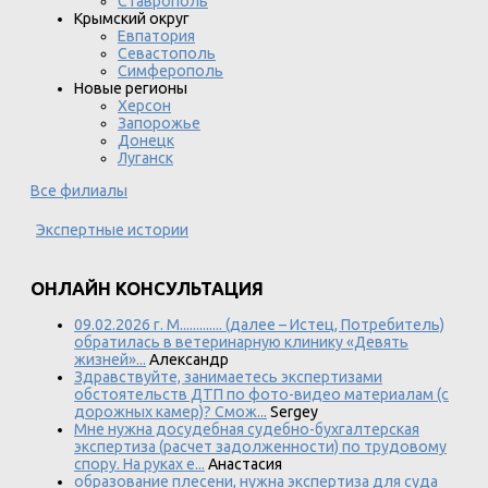
Ставрополь
Крымский округ
Евпатория
Севастополь
Симферополь
Новые регионы
Херсон
Запорожье
Донецк
Луганск
Все филиалы
Экспертные истории
ОНЛАЙН КОНСУЛЬТАЦИЯ
09.02.2026 г. М............. (далее – Истец, Потребитель)
обратилась в ветеринарную клинику «Девять
жизней»...
Александр
Здравствуйте, занимаетесь экспертизами
обстоятельств ДТП по фото-видео материалам (с
дорожных камер)? Смож...
Sergey
Мне нужна досудебная судебно-бухгалтерская
экспертиза (расчет задолженности) по трудовому
спору. На руках е...
Анастасия
образование плесени, нужна экспертиза для суда