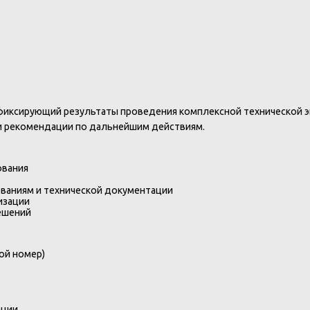
иксирующий результаты проведения комплексной технической эк
и рекомендации по дальнейшим действиям.
ования
ваниям и технической документации
изации
ешений
ой номер)
ации