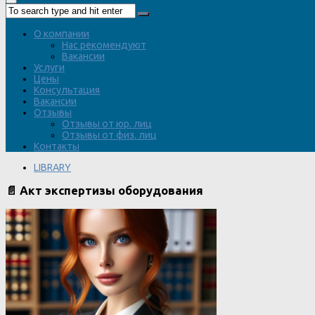
О компании
Нас рекомендуют
Вакансии
Услуги
Цены
Консультация
Вакансии
Отзывы
Отзывы от юр. лиц
Отзывы от физ. лиц
Контакты
LIBRARY
📄 Акт экспертизы оборудования