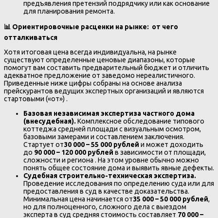
предъявления претензий подрядчику или как основание
для планирования ремонта.
📊
Ориентировочные расценки на рынке: от чего
отталкиваться
Хотя итоговая цена всегда индивидуальна, на рынке
существуют определенные ценовые диапазоны, которые
помогут вам составить предварительный бюджет и отличить
адекватное предложение от заведомо нереалистичного.
Приведенные ниже цифры собраны на основе анализа
прейскурантов ведущих экспертных организаций и являются
стартовыми («от») .
Базовая независимая экспертиза частного дома
(внесудебная).
Комплексное обследование типового
коттеджа средней площади с визуальным осмотром,
базовыми замерами и составлением заключения.
Стартует от
30 000 – 55 000 рублей
и может доходить
до
90 000 – 120 000 рублей
в зависимости от площади,
сложности и региона . На этом уровне обычно можно
понять общее состояние дома и выявить явные дефекты.
Судебная строительно-техническая экспертиза.
Проведение исследования по определению суда или для
предоставления в суд в качестве доказательства.
Минимальная цена начинается от
35 000 – 50 000 рублей
,
но для полноценного, сложного дела с выездом
эксперта в суд средняя стоимость составляет
70 000 –