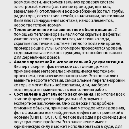
возможности, инструментальную проверку систем
электроснабжения (состояние проводки, щитков,
заземления), отопления и водоснабжения (котел, трубы,
радиаторы, отсутствие течей), канализации, вентиляции.
Выявляются нарушения монтажа, износ элементов,
несоответствия нормам.
Тепловизионное и влажностное обследование.
С
помощью тепловизора выявляются скрытые дефекты:
участки отсутствия утеплителя, мостики холода,
скрытые протечки в системе теплого пола или кровле,
промерзающие углы. Влагомером проверяется уровень
содержания влаги в конструкциях, что особенно важно
для деревянных домов .
Анализ проектной и исполнительной документации.
Эксперт сверяет фактическое состояние дома и
примененные материалы с имеющимися чертежами,
проектами, техническими паспортами. Это позволяет
выявить несоответствия, самовольные перепланировки,
которые могут быть небезопасны, или, наоборот,
подтвердить правильность выполнения работ.
Составление детального заключения.
По итогам всех
этапов формируется официальный документ —
экспертное заключение. Оно содержит подробное
описание объекта, примененных методов исследования,
фотофиксацию всех найденных дефектов с привязкой к
нормам (СНиП, ГОСТ, СП), четкие выводы и рекомендации
по устранению проблем. Это заключение имеет
юридическую силу и может использоваться в суде, для