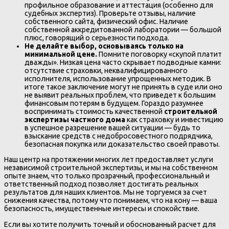
профильное образование и аттестация (особенно для
судебных экспертиз). Проверьте отзывы, наличие
собственного сайта, физический офис. Наличие
собственной аккредитованной лаборатории — большой
плюс, говорящий о серьезности подхода.
Не делайте выбор, основываясь только на
минимальной цене.
Помните поговорку «скупой платит
дважды». Низкая цена часто скрывает подводные камни:
отсутствие страховки, неквалифицированного
исполнителя, использование упрощенных методик. В
итоге такое заключение могут не принять в суде или оно
не выявит реальных проблем, что приведет к большим
финансовым потерям в будущем. Гораздо разумнее
воспринимать стоимость качественной
строительной
экспертизы частного дома
как страховку и инвестицию
в успешное разрешение вашей ситуации — будь то
взыскание средств с недобросовестного подрядчика,
безопасная покупка или доказательство своей правоты.
Наш центр на протяжении многих лет предоставляет услуги
независимой строительной экспертизы, и мы на собственном
опыте знаем, что только прозрачный, профессиональный и
ответственный подход позволяет достигать реальных
результатов для наших клиентов. Мы не торгуемся за счет
снижения качества, потому что понимаем, что на кону — ваша
безопасность, имущественные интересы и спокойствие.
Если вы хотите получить точный и обоснованный расчет для