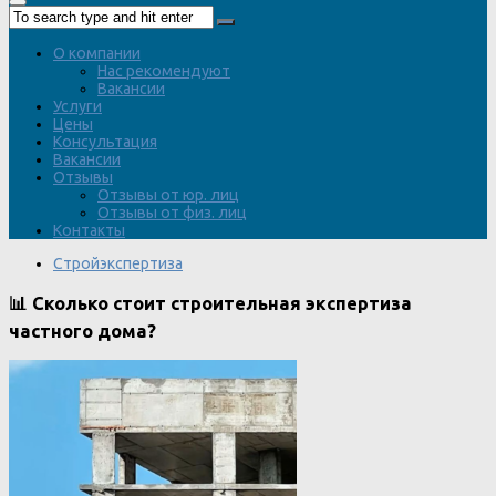
О компании
Нас рекомендуют
Вакансии
Услуги
Цены
Консультация
Вакансии
Отзывы
Отзывы от юр. лиц
Отзывы от физ. лиц
Контакты
Стройэкспертиза
📊 Сколько стоит строительная экспертиза
частного дома?