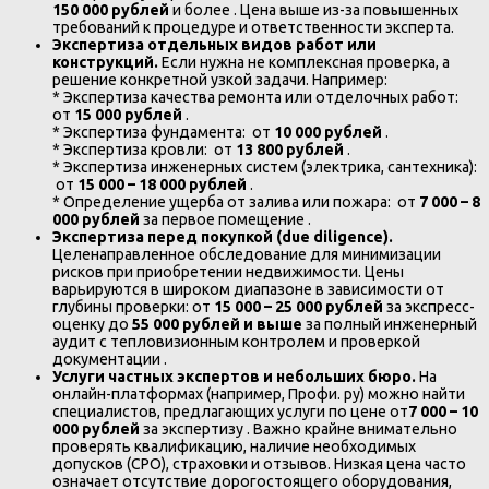
150 000 рублей
и более . Цена выше из-за повышенных
требований к процедуре и ответственности эксперта.
Экспертиза отдельных видов работ или
конструкций.
Если нужна не комплексная проверка, а
решение конкретной узкой задачи. Например:
* Экспертиза качества ремонта или отделочных работ:
от
15 000 рублей
.
* Экспертиза фундамента: от
10 000 рублей
.
* Экспертиза кровли: от
13 800 рублей
.
* Экспертиза инженерных систем (электрика, сантехника):
от
15 000 – 18 000 рублей
.
* Определение ущерба от залива или пожара: от
7 000 – 8
000 рублей
за первое помещение .
Экспертиза перед покупкой (
due
diligence
).
Целенаправленное обследование для минимизации
рисков при приобретении недвижимости. Цены
варьируются в широком диапазоне в зависимости от
глубины проверки: от
15 000 – 25 000 рублей
за экспресс-
оценку до
55 000 рублей и выше
за полный инженерный
аудит с тепловизионным контролем и проверкой
документации .
Услуги частных экспертов и небольших бюро.
На
онлайн-платформах (например, Профи. ру) можно найти
специалистов, предлагающих услуги по цене от
7 000 – 10
000 рублей
за экспертизу . Важно крайне внимательно
проверять квалификацию, наличие необходимых
допусков (СРО), страховки и отзывов. Низкая цена часто
означает отсутствие дорогостоящего оборудования,