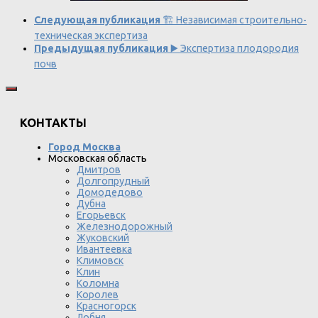
Следующая публикация
🏗️ Независимая строительно-
техническая экспертиза
Предыдущая публикация
▶️ Экспертиза плодородия
почв
КОНТАКТЫ
Город Москва
Московская область
Дмитров
Долгопрудный
Домодедово
Дубна
Егорьевск
Железнодорожный
Жуковский
Ивантеевка
Климовск
Клин
Коломна
Королев
Красногорск
Лобня