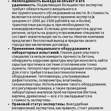
Необходимость выезда на объект и его
удаленность.
Подавляющее большинство экспертиз
требует обязательного визуального и
инструментального обследования на месте. В стоимость
включается оплата рабочего времени эксперта (в
среднем от 2000 до 2500 рублей в час и более),
транспортные расходы и, при необходимости,
командировочные. Если ваш дом находится в другом
регионе, затраты на дорогу и проживание специалиста
составят значительную часть сметы. Многие компании
предлагают бесплатный выезд в пределах своего
города при заключении договора .
Применение специального оборудования и
лабораторных испытаний.
Глазом даже опытного
специалиста нельзя измерить прочность бетона,
обнаружить коррозию арматуры внутри монолита, найти
скрытые протечки в системе отопления или точно
оценить теплопотери через ограждающие конструкции.
Для этого требуется высокотехнологичное
оборудование: тепловизоры, ультразвуковые
дефектоскопы, склерометры, влагомеры,
газоанализаторы. Использование такого оборудования,
его регулярная поверка, а также проведение
лабораторных анализов проб материалов (бетона,
кирпича, древесины) — все это закладывается в
стоимость экспертизы .
Правовой статус экспертизы.
Внесудебная
(независимая) экспертиза, как правило, стоит дешевле