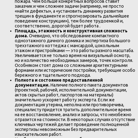
пожара. Чем больше конкретных вопросов ставит
заказчик и чем сложнее задачи (например, не просто
«найти дефекты», а «установить динамику развития
трещин в фундаменте и спрогнозировать дальнейшее
поведение конструкции»), тем более трудоемкой и,
соответственно, дорогой будет работа .
Площадь, этажность и конструктивная сложность
дома.
Очевидно, что обследование компактного
одноэтажного дачного домика и экспертиза большого
трехэтажного коттеджа с мансардой, цокольным
этажом и пристройками — это работы разного масштаба.
Увеличивается не только время на визуальный осмотр,
но и количество необходимых замеров, точек контроля.
Особняком стоят дома со сложными архитектурными
формами или исторические постройки, требующие особо
бережного и тщательного подхода.
Полнота и состояние предоставленной
документации.
Наличие полного пакета документов
(проектной, рабочей, исполнительной документации,
актов скрытых работ, паспортов на материалы)
значительно ускоряет работу эксперта. Если же
документация утеряна, неполна или противоречива,
специалисту придется тратить дополнительное время
на ее восстановление, анализ и запросы, что неизбежно
отразится на стоимости. В некоторых случаях отсутствие
ключевых чертежей делает проведение полноценной
экспертизы невозможным без предварительных
изыскательских работ.