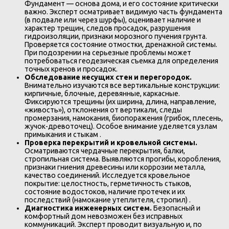
Фундамент — основа дома, и его состояние критически
важно. Эксперт осматривает видимую часть фундамента
(в подвале или через шурфы), оценивает наличие и
характер трещин, следов просадок, разрушения
гидроизоляции, признаки морозного пучения грунта.
Проверяется состояние отмостки, дренажной системы.
При подозрении на серьезные проблемы может
потребоваться геодезическая съемка для определения
точных кренов и просадок.
Обследование несущих стен и перегородок.
Внимательно изучаются все вертикальные конструкции:
кирпичные, блочные, деревянные, каркасные.
Фиксируются трещины (их ширина, длина, направление,
«живость»), отклонения от вертикали, следы
промерзания, намокания, биопоражения (грибок, плесень,
жучок-древоточец). Особое внимание уделяется узлам
примыкания и стыкам .
Проверка перекрытий и кровельной системы.
Осматриваются чердачные перекрытия, балки,
стропильная система. Выявляются прогибы, коробления,
признаки гниения древесины или коррозии металла,
качество соединений. Исследуется кровельное
покрытие: целостность, герметичность стыков,
состояние водостоков, наличие протечек и их
последствий (намокание утеплителя, стропил) .
Диагностика инженерных систем.
Безопасный и
комфортный дом невозможен без исправных
коммуникаций. Эксперт проводит визуальную и, по