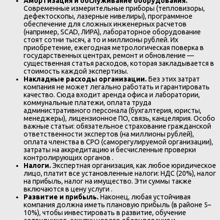
Амортизация и обслуживание оборудования.
Современные измерительные приборы (тепловизоры,
дефектоскопы, лазерные нивелиры), программное
обеспечение для сложных инженерных расчетов
(например, SCAD, ЛИРА), лабораторное оборудование
стоят сотни тысяч, а то и миллионы рублей. Их
приобретение, ежегодная метрологическая поверка в
государственных центрах, ремонт и обновление —
существенная статья расходов, которая закладывается в
стоимость каждой экспертизы.
Накладные расходы организации.
Без этих затрат
компания не может легально работать и гарантировать
качество. Сюда входит аренда офиса и лаборатории,
коммунальные платежи, оплата труда
административного персонала (бухгалтерия, юристы,
менеджеры), лицензионное ПО, связь, канцелярия. Особо
важные статьи: обязательное страхование гражданской
ответственности экспертов (на миллионы рублей),
оплата членства в СРО (саморегулируемой организации),
затраты на аккредитацию и бесчисленные проверки
контролирующих органов .
Налоги.
Экспертная организация, как любое юридическое
лицо, платит все установленные налоги: НДС (20%), налог
на прибыль, налог на имущество. Эти суммы также
включаются в цену услуги .
Развитие и прибыль.
Наконец, любая устойчивая
компания должна иметь плановую прибыль (в районе 5–
10%), чтобы инвестировать в развитие, обучение