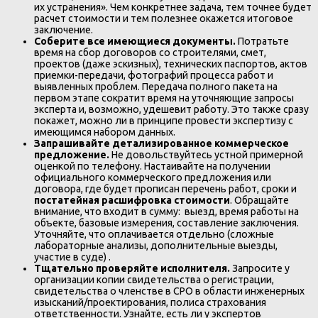
их устранения». Чем конкретнее задача, тем точнее будет
расчет стоимости и тем полезнее окажется итоговое
заключение.
Соберите все имеющиеся документы.
Потратьте
время на сбор договоров со строителями, смет,
проектов (даже эскизных), технических паспортов, актов
приемки-передачи, фотографий процесса работ и
выявленных проблем. Передача полного пакета на
первом этапе сократит время на уточняющие запросы
эксперта и, возможно, удешевит работу. Это также сразу
покажет, можно ли в принципе провести экспертизу с
имеющимся набором данных.
Запрашивайте детализированное коммерческое
предложение.
Не довольствуйтесь устной примерной
оценкой по телефону. Настаивайте на получении
официального коммерческого предложения или
договора, где будет прописан перечень работ, сроки и
постатейная расшифровка стоимости
. Обращайте
внимание, что входит в сумму: выезд, время работы на
объекте, базовые измерения, составление заключения.
Уточняйте, что оплачивается отдельно (сложные
лабораторные анализы, дополнительные выезды,
участие в суде) .
Тщательно проверяйте исполнителя.
Запросите у
организации копии свидетельства о регистрации,
свидетельства о членстве в СРО в области инженерных
изысканий/проектирования, полиса страхования
ответственности. Узнайте, есть ли у экспертов