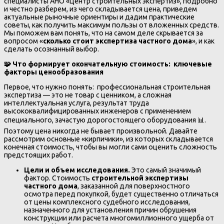
специалисты АНО «Центр строительных экспертиз», подробно
и честно разберем, из чего складывается цена, приведем
актуальные рыночные ориентиры и дадим практические
советы, как получить максимум пользы от вложенных средств.
Мы поможем вам понять, что на самом деле скрывается за
вопросом «
сколько стоит экспертиза частного дома
», и как
сделать осознанный выбор.
🧩
Что формирует окончательную стоимость: ключевые
факторы ценообразования
Первое, что нужно понять: профессиональная строительная
экспертиза — это не товар с ценником, а сложная
интеллектуальная услуга, результат труда
высококвалифицированных инженеров с применением
специального, зачастую дорогостоящего оборудования 📊.
Поэтому цена никогда не бывает произвольной. Давайте
рассмотрим основные «кирпичики», из которых складывается
конечная стоимость, чтобы вы могли сами оценить сложность
предстоящих работ.
Цели и объем исследования.
Это самый значимый
фактор. Стоимость
строительной экспертизы
частного дома
, заказанной для поверхностного
осмотра перед покупкой, будет существенно отличаться
от цены комплексного судебного исследования,
назначенного для установления причин обрушения
конструкции или расчета многомиллионного ущерба от