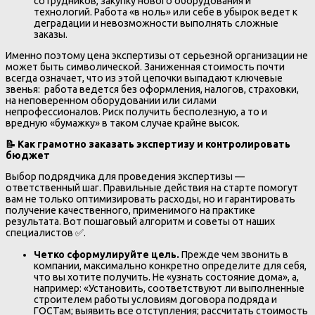
сотрудников, закупку нового оборудования и
технологий. Работа «в ноль» или себе в убырок ведет к
деградации и невозможности выполнять сложные
заказы.
Именно поэтому цена экспертизы от серьезной организации не
может быть символической. Заниженная стоимость почти
всегда означает, что из этой цепочки выпадают ключевые
звенья: работа ведется без оформления, налогов, страховки,
на неповеренном оборудовании или силами
непрофессионалов. Риск получить бесполезную, а то и
вредную «бумажку» в таком случае крайне высок.
📝
Как грамотно заказать экспертизу и контролировать
бюджет
Выбор подрядчика для проведения экспертизы —
ответственный шаг. Правильные действия на старте помогут
вам не только оптимизировать расходы, но и гарантировать
получение качественного, применимого на практике
результата. Вот пошаговый алгоритм и советы от наших
специалистов ✅.
Четко сформулируйте цель.
Прежде чем звонить в
компании, максимально конкретно определите для себя,
что вы хотите получить. Не «узнать состояние дома», а,
например: «Установить, соответствуют ли выполненные
строителем работы условиям договора подряда и
ГОСТам; выявить все отступления; рассчитать стоимость