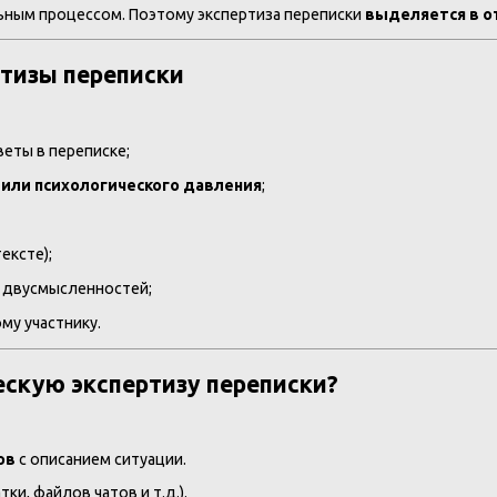
ьным процессом. Поэтому экспертиза переписки
выделяется в о
ртизы переписки
веты в переписке;
или психологического давления
;
ексте);
ли двусмысленностей;
му участнику.
ескую экспертизу переписки?
ов
с описанием ситуации.
ки, файлов чатов и т.д.).