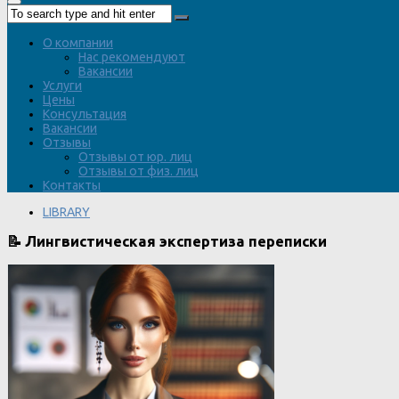
О компании
Нас рекомендуют
Вакансии
Услуги
Цены
Консультация
Вакансии
Отзывы
Отзывы от юр. лиц
Отзывы от физ. лиц
Контакты
LIBRARY
📝 Лингвистическая экспертиза переписки