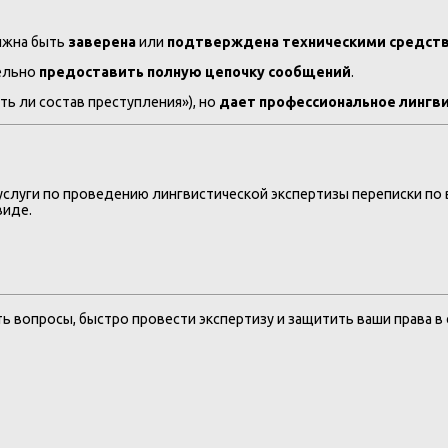
олжна быть
заверена
или
подтверждена техническими средст
тельно
предоставить полную цепочку сообщений
.
ть ли состав преступления»), но
дает профессиональное лингв
луги по проведению лингвистической экспертизы переписки по в
виде.
вопросы, быстро провести экспертизу и защитить ваши права в 