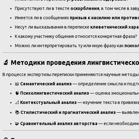
Присутствуют ли в тексте
оскорбления
, в том числе в з
Имеется ли в сообщениях
призыв к насилию или проти
Несут ли высказывания в переписке
клеветнический хар
К какому участнику общения относится конкретная фраза?
Можно ли интерпретировать ту или иную фразу как
психо
🔬 Методики проведения лингвистическо
В процессе экспертизы переписки применяются научные методы
📖
Семантический анализ
— определение смысла и подт
🧠
Психолингвистический анализ
— оценка эмоционально
📐
Контекстуальный анализ
— изучение текста в привязк
📚
Стилистический и прагматический анализ
— выявлени
🧩
Сравнительный анализ авторства
— если необходимо