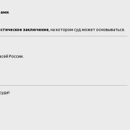
вами
.
истическое заключение
, на котором суд может основываться.
сей России.
суде!