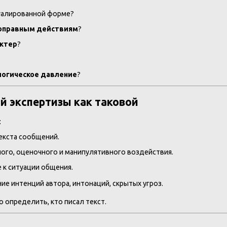
авуалированной форме?
воправным действиям
?
актер
?
логическое давление
?
й экспертизы как таковой
:
екста сообщений.
го, оценочного и манипулятивного воздействия.
е к ситуации общения.
е интенций автора, интонаций, скрытых угроз.
 определить, кто писал текст.