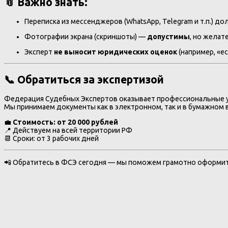
📎 Важно знать:
Переписка из мессенджеров (WhatsApp, Telegram и т.п.) д
Фотографии экрана (скриншоты) —
допустимы
, но жела
Эксперт
не выносит юридических оценок
(например, «ес
📞 Обратиться за экспертизой
Федерация Судебных Экспертов оказывает профессиональные ус
Мы принимаем документы как в электронном, так и в бумажном 
💼
Стоимость: от 20 000 рублей
📍 Действуем на всей территории РФ
📆 Сроки: от 3 рабочих дней
📲 Обратитесь в ФСЭ сегодня — мы поможем грамотно оформить 