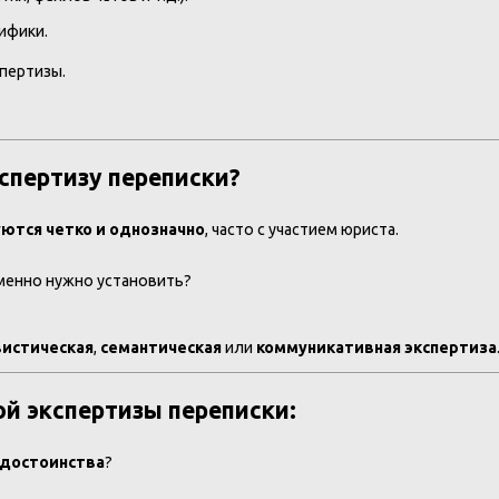
цифики.
пертизы.
кспертизу переписки?
ются четко и однозначно
, часто с участием юриста.
именно нужно установить?
вистическая
,
семантическая
или
коммуникативная экспертиза
й экспертизы переписки:
 достоинства
?