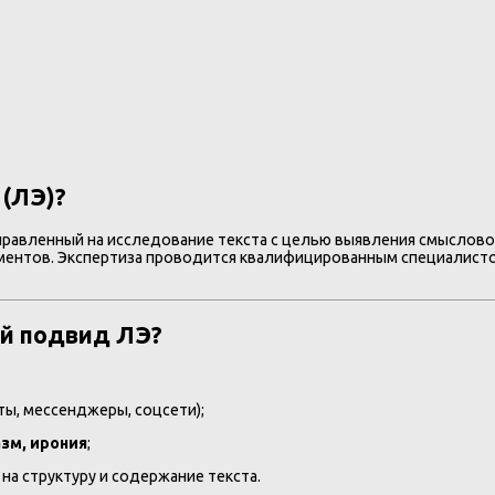
 (ЛЭ)?
правленный на исследование текста с целью выявления смысловой
элементов. Экспертиза проводится квалифицированным специалис
ый подвид ЛЭ?
ты, мессенджеры, соцсети);
азм, ирония
;
т на структуру и содержание текста.