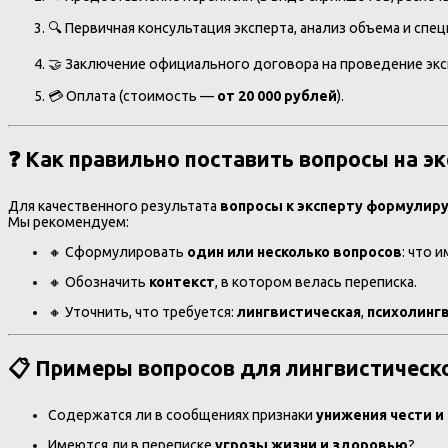
🔍 Первичная консультация эксперта, анализ объема и спе
🤝 Заключение официального договора на проведение экс
💳 Оплата (стоимость —
от 20 000 рублей
).
❓ Как правильно поставить вопросы на э
Для качественного результата
вопросы к эксперту формулиру
Мы рекомендуем:
🔸 Сформулировать
один или несколько вопросов
: что 
🔸 Обозначить
контекст
, в котором велась переписка.
🔸 Уточнить, что требуется:
лингвистическая
,
психолинг
📋 Примеры вопросов для лингвистическо
Содержатся ли в сообщениях признаки
унижения чести и
Имеются ли в переписке
угрозы жизни и здоровью
?