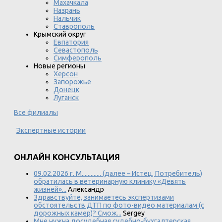
Махачкала
Назрань
Нальчик
Ставрополь
Крымский округ
Евпатория
Севастополь
Симферополь
Новые регионы
Херсон
Запорожье
Донецк
Луганск
Все филиалы
Экспертные истории
ОНЛАЙН КОНСУЛЬТАЦИЯ
09.02.2026 г. М............. (далее – Истец, Потребитель)
обратилась в ветеринарную клинику «Девять
жизней»...
Александр
Здравствуйте, занимаетесь экспертизами
обстоятельств ДТП по фото-видео материалам (с
дорожных камер)? Смож...
Sergey
Мне нужна досудебная судебно-бухгалтерская