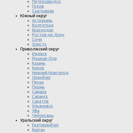
Петрозаводск
Псков
Сыктывкар
Южный округ
Астрахань
Волгоград
Краснодар
Ростов-на-Дону
Сочи
Элиста
Приволжский округ
Ижевск
Йошкар-Ола
Казань
Киров
Нижний Новгород
Оренбург
Пенза
Пермь
Самара
Саранск
Саратов
Ульяновск
Уфа
Чебоксары
Уральский округ
Екатеринбург
Курган