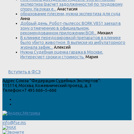
экспертиза (расчет задолженности) по трудовому
спору. На руках е...
Анастасия
образование плесени, нужна экспертиза для суда
Анна
Добрый день. Робот-пылесос BORK V851 заехал в
зону отмеченную в официальном,
рекомендованном приложении BOR...
Михаил
В клинике передозировкой препаратов в клинике
было убито животное. В выписке из амбулаторного
журнала зафик...
Алексей
Нужна Судебная оценка гаража в Москве.
Интересуют сроки и стоимость.
Мария
Вступить в ФСЭ
Адрес
Союза "Федерация Судебных Экспертов"
:
115114
,
Москва
,
Кожевнический проезд, д. 3
Телефон:
+7 495 666–5–666
info@fse.ms