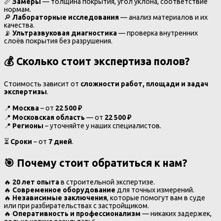
📏
Замеры
— толщина покрытия, угол уклона, соответствие
нормам.
🔎
Лабораторные исследования
— анализ материалов и их
качества.
📡
Ультразвуковая диагностика
— проверка внутренних
слоёв покрытия без разрушения.
💰
Сколько стоит экспертиза полов?
Стоимость зависит от
сложности работ, площади и задач
экспертизы
.
📍
Москва
– от
22 500 ₽
📍
Московская область
— от
22 500 ₽
📍
Регионы
– уточняйте у наших специалистов.
⏳
Сроки
– от
7 дней
.
🎯
Почему стоит обратиться к нам?
🔥
20 лет опыта
в строительной экспертизе.
🔥
Современное оборудование
для точных измерений.
🔥
Независимые заключения
, которые помогут вам в суде
или при разбирательствах с застройщиком.
🔥
Оперативность и профессионализм
— никаких задержек,