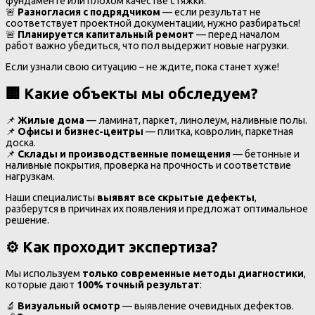
фундаменте или плохом качестве стяжки.
🚨
Разногласия с подрядчиком
— если результат не
соответствует проектной документации, нужно разбираться!
🚨
Планируется капитальный ремонт
— перед началом
работ важно убедиться, что пол выдержит новые нагрузки.
Если узнали свою ситуацию – не ждите, пока станет хуже!
🏢
Какие объекты мы обследуем?
📌
Жилые дома
— ламинат, паркет, линолеум, наливные полы.
📌
Офисы и бизнес-центры
— плитка, ковролин, паркетная
доска.
📌
Склады и производственные помещения
— бетонные и
наливные покрытия, проверка на прочность и соответствие
нагрузкам.
Наши специалисты
выявят все скрытые дефекты
,
разберутся в причинах их появления и предложат оптимальное
решение.
⚙️
Как проходит экспертиза?
Мы используем
только современные методы диагностики
,
которые дают
100% точный результат
:
🔬
Визуальный осмотр
— выявление очевидных дефектов.