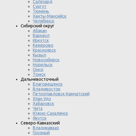
Салехард
Сургут
Тюмень
Ханты-Мансийск
Челябинск
Сибирский округ
Абакан
Барнаул
Иркутск
Кемерово
Красноярск
Кызыл
Новосибирск
Норильск
Омск
Томск
Дальневосточный
Благовещенск
Владивосток
Петропавловск-Камчатский
Улан-Удэ
Хабаровск
Чита
Южно-Сахалинск
Якутск
Северо-Кавказский
Владикавказ
Грозный