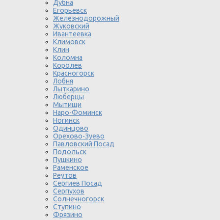
Дубна
Егорьевск
Железнодорожный
Жуковский
Ивантеевка
Климовск
Клин
Коломна
Королев
Красногорск
Лобня
Лыткарино
Люберцы
Мытищи
Наро-Фоминск
Ногинск
Одинцово
Орехово-Зуево
Павловский Посад
Подольск
Пушкино
Раменское
Реутов
Сергиев Посад
Серпухов
Солнечногорск
Ступино
Фрязино